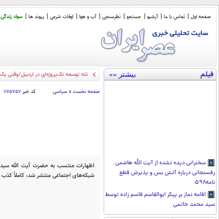
صفحه اول
تماس با ما
آرشیو
جستجو
نظرسنجی
آب و هوا
اوقات شرعی
پیوند ها
سواد زندگی
فیلم
بیشتر »»
تله توسعه تک‌پروژه‌ای در اردبیل/وقتی یک ا
صفحه نخست
»
سیاسی
کد خبر
۱۱۷۵۷۵۷
سخنرانی دیده نشده از آیت الله هاشمی
اظهارات منتسب به حضرت آیت الله سید 
رفسنجانی درباره آتش بس و پذیرش قطع
شبکه‌های اجتماعی منتشر شد، کاملاً کذب
نامه۵۹۸
اقامه نماز بر پیکر ابوالقاسم قاسم زاده توسط
سید محمد خاتمی