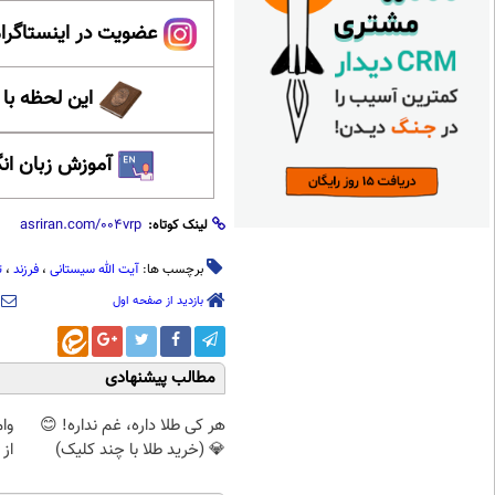
عضویت در اینستاگرام
این لحظه با
آموزش زبان ان
لینک کوتاه:
برچسب ها:
آیت الله سیستانی
،
فرزند
،
ت
بازدید از صفحه اول
مطالب پیشنهادی
هر کی طلا داره، غم نداره! 😊
وا
💎 (خرید طلا با چند کلیک)
از 