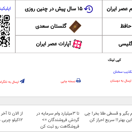
 عصر ایران
۱۵ سال پیش در چنین روزی
اپلیکی
 حافظ
گلستان سعدی
گلیسی
آپارات عصر ایران
کپی لینک
کذیب سخنان
ارسال به دوستان
نسخه چاپی
ارسال به تلگرام
م بگیر و قسطی طلا بخر! چی
تا 3میلیارد وام سرمایه در
از الان تا آخ
این بهتر!! سریع احراز کن
گردش فروشندگان =>
12کیلو چربی میسوزونی🧨
فروشگاهت رو ثبت کن