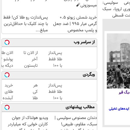
عی سوئیسی:
میسوزونی🧨
وری اروپا، سبک
اخت قسطی
خرید شمش زیوتو ۰.۵
پس‌اندازت رو طلا کن! فقط
گرمی عیار ۹۹۵ | ضد جعل
با چند کلیک با حداقل‌ترین
و پلمپ مخصوص
مبلغ...
از سراسر وب
پس‌انداز
از الان تا
الان طلا
طلا فقط
آخر
با ۱۰۰
تابستون
دیگه بده
هزارتومان
حداقل
سرمایه‌گ
وبگردی
(امن و
12کیلو
طلا با ا
راحت)
چربی
بی‌بهره
پس‌انداز
هر
خرید
میسوزونی
طلا فقط
کی
طلای
 دیگ قیر
🧨
با ۱۰۰
طلا
آبشده
هزارتومان
داره،
حتی با
مطالب پیشنهادی
ایده‌های تخیلی
(امن و
غم
۱۰۰هزارتومان
راحت)
نداره!
دندان مصنوعی سوئیسی |
ویدیو هولناک از جوان
😊💎
سبک، مقاوم، طبیعی!
کارتن خوابی که میلیاردر