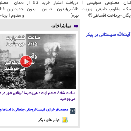
ندان مصنوعی سوئیسی |
دریافت اعتبار خرید کالا از
دندان مصنو
بک، مقاوم، طبیعی! ویزیت
طلاسی(بدون ضامن، بدون
جدیدترین فنا
یگان+پرداخت اقساطی😍
بهره)
و مقاوم | پرد
تماشاخانه
یت‌الله سیستانی بر پیکر
ساعت ۸:۱۵ ششم اوت ؛ هیروشیما / وقتی شهر در
می‌جوشید
محمدباقر خرازی کیست؟روحانی جنجالی با ادعاها و 
فیلم های دیگر