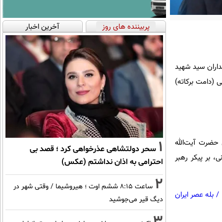
پربیننده های روز
آخرین اخبار
داران سید شهید
 (دامت برکاته)
1
 حضرت آیت‌الله
سحر دولتشاهی عذرخواهی کرد ؛ قصد بی
، بر پیکر رهبر
احترامی به اذان نداشتم (عکس)
2
ساعت ۸:۱۵ ششم اوت ؛ هیروشیما / وقتی شهر در
/
بله عصر ایران
دیگ قیر می‌جوشید
3