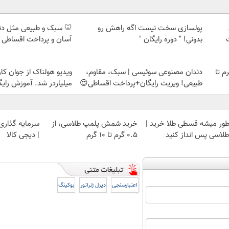
پولسازی سخت نیست اگه راهش رو
🦷 سبک و طبیعی مثل د
بدونی! " دوره رایگان "
آسان و پرداخت اقساطی 
لمپ طلاسی، از ۰.۵ گرم تا
دندان مصنوعی سوئیسی | سبک، مقاوم،
ویدیو هولناک از جوان کا
طبیعی! ویزیت رایگان+پرداخت اقساطی😍
میلیاردر شد. آموزش رایگ
ور میشه قسطی طلا خرید |
خرید شمش پلمپ طلاسی، از
سرمایه گذاری ا
 طلاسی پس انداز کنید
۰.۵ گرم تا ۱۰ گرم
| دیجی کالا
اعتبارسنجی
دیزل ژنراتور
بوکینگ