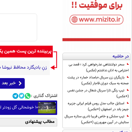
پربیننده ترین پست همین ی
در حاشیه
سحر دولتشاهی عذرخواهی کرد ؛ قصد بی
زنِ بادیگارد محافظ نیو
احترامی به اذان نداشتم (عکس)
بازیگران زن سریال «بامداد خمار» در پشت
خبر بعد
صحنه به سبک دوران قاجار (عکس)
تیپ رنگی تارا سریال شغال در جشن نفس
اشتراک گذاری :
(+عکس)
استایل جالب مدل روس فیلم ایرانی جزیره
۱۰ خوشحالی گل زودتر از موعد
جیمز باند در اصفهان (+عکس)
تیپ مشکی و خاص فریبا نادری ستاره سریال
مطالب پیشنهادی
ستایش در آیین مهرورزی (+عکس)