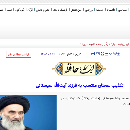
سیاسی
اقتصاد
جامعه
ورزشی
بین الملل
فرهنگ و هنر
علم و دانش
قرآن
گوناگون
فیلم
عصر 
برپروژه، موارد دیگر را به حاشیه می‌راند
‍‍‍ پ
پ
تاریخ انتشار:
۱۲:۵۴ - ۱۶-۰۴-۱۴۰۵
‌گزارش خطا در خبر
تکذیب سخنان منتسب به فرزند آیت‌الله سیستانی
محمد رضا سیستانی (دامت برکاته) که دوشنبه در
 است