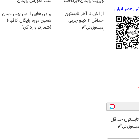
(خرید
ویزیت رایگان+پرداخت
شد. آموزش رایگان
طلا با
اقساطی😍
شن عصر ایران
از الان تا آخر تابستون
چند
برای رهایی از بی پولی دیدن
حداقل 12کیلو چربی
کلیک)
همین دوره رایگان کافیه!
میسوزونی🧨
(شمارتو وارد کن)
ر تابستون حداقل