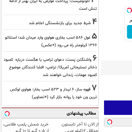
اکونومیست: پرداخت عوارض به ایران بهتر از ادامه
تنش است
4
شرط جدید برای بازنشستگی اعلام شد
5
غول 586 اسب بخاری هواوی وارد میدان شد؛ استلاتو
1366 کیلومتر راه می رود (+عکس)
6
واشنگتن پست: دعوای ترامپ با هگست درباره کمبود
ذخائر تسلیحاتی آمریکا/ ترامپ: افشا کنندگان موضوع
کمبود مهمات، زندانی خواهند شد
7
قهوه ساز، 6 لیدار و 523 اسب بخار؛ هواوی لوکس
ترین ون خود را روانه بازار کرد (+تصاویر)
مطالب پیشنهادی
از الان تا آخر تابستون
خرید شمش پلمپ طلاسی،
حداقل 12کیلو چربی
از ۰.۵ گرم تا ۱۰ گرم