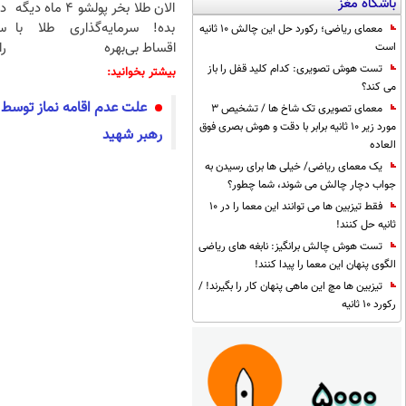
باشگاه مغز
الان طلا بخر پولشو 4 ماه دیگه
د
بده! سرمایه‌گذاری طلا با
س
معمای ریاضی؛ رکورد حل این چالش 10 ثانیه
اقساط بی‌بهره
را
است
تست هوش تصویری: کدام کلید قفل را باز
بیشتر بخوانید:
می کند؟
علت عدم اقامه نماز توسط آ
معمای تصویری تک شاخ ها / تشخیص 3
مورد زیر 10 ثانیه برابر با دقت و هوش بصری فوق
رهبر شهید
العاده
یک معمای ریاضی/ خیلی ها برای رسیدن به
جواب دچار چالش می شوند، شما چطور؟
فقط تیزبین ها می توانند این معما را در 10
ثانیه حل کنند!
تست هوش چالش برانگیز: نابغه های ریاضی
الگوی پنهان این معما را پیدا کنند!
تیزبین ها مچ این ماهی پنهان کار را بگیرند! /
رکورد 10 ثانیه