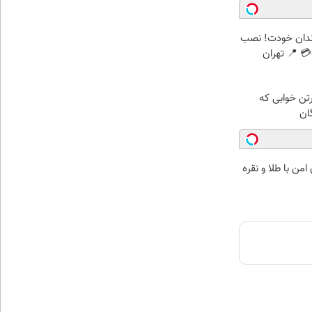
ندان خودت! نصب
 📍 تهران
رتن خوابی که
ان
من با طلا و نقره