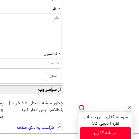
* نظر
* کد امنیتی
از سراسر وب
چطور میشه قسطی طلا خرید |
پس
با طلاسی پس انداز کنید
چن
مبل
سرمایه گذاری امن با طلا و
نقره | دیجی کالا
بازگشت به بالای صفحه
سرمایه گذاری