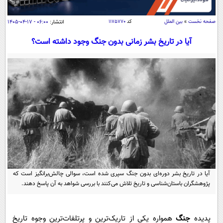
سیاسی
اقتصاد
صفحه نخست
»
بین الملل
کد
۱۱۷۵۷۷۰
انتشار:
۰۶:۰۰ - ۱۷-۰۴-۱۴۰۵
جامعه
اقتصادی
آیا در تاریخ بشر زمانی بدون جنگ وجود داشته است؟
ورزشی
اجتماعی
خودرو
بین الملل
حوادث
فرهنگ و هنر
سیاست خارجی
سلامت
علم و دانش
یک برش دانایی
قرآن
فناوری و It
محیط زیست
گوناگون
علمی
سفر و تفریح
فیلم
سرگرمی
اخبار کریپتو
عصر ایران 2
اقتصاد
آیا در تاریخ بشر دوره‌ای بدون جنگ سپری شده است، سوالی چالش‌برانگیز است که
باشگاه مغز
پژوهشگران باستان‌شناسی و تاریخ تلاش می‌کنند با بررسی شواهد به آن پاسخ دهند.
آموزش زبان
خواندنی ها و دیدنی ها
ورزش
مجله تصویری سلاح
داستان کوتاه
سیاست
پدیده
جنگ
همواره یکی از تاریک‌ترین و پرتلفات‌ترین وجوه تاریخ