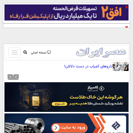
باز
نسخه اصلی
و
صفحه اول
داروهای کمیاب در دست دلالان!
بسته
تماس با ما
کردن
آرشیو
منو
جستجو
نظرسنجی
آب و هوا
اوقات شرعی
پیوند ها
سواد زندگی