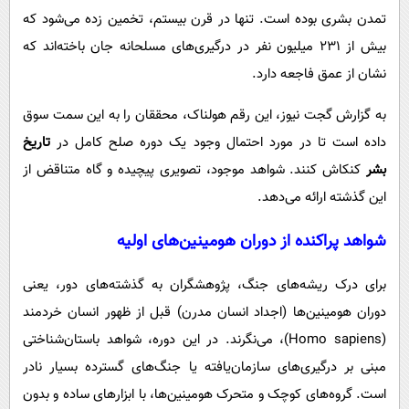
پیامک
سرگرمی
تمدن بشری بوده است. تنها در قرن بیستم، تخمین زده می‌شود که
روانشناسی
فناوری
بیش از ۲۳۱ میلیون نفر در درگیری‌های مسلحانه جان باخته‌اند که
نشان از عمق فاجعه دارد.
آشپزی
گوناگون
دانلود
حوادث
به گزارش گجت نیوز، این رقم هولناک، محققان را به این سمت سوق
داده است تا در مورد احتمال وجود یک دوره صلح کامل در
تاریخ
محیط زیست
بشر
کنکاش کنند. شواهد موجود، تصویری پیچیده و گاه متناقض از
سلامت
این گذشته ارائه می‌دهد.
فرهنگی
شواهد پراکنده از دوران هومینین‌های اولیه
بین الملل
اجتماعی
برای درک ریشه‌های جنگ، پژوهشگران به گذشته‌های دور، یعنی
دوران هومینین‌ها (اجداد انسان مدرن) قبل از ظهور انسان خردمند
حیات وحش
(Homo sapiens)، می‌نگرند. در این دوره، شواهد باستان‌شناختی
سیاست خارجی
مبنی بر درگیری‌های سازمان‌یافته یا جنگ‌های گسترده بسیار نادر
است. گروه‌های کوچک و متحرک هومینین‌ها، با ابزارهای ساده و بدون