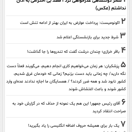
سحر دولتشاهی عذرخواهی کرد ؛ قصد بی احترامی به اذان
نداشتم (عکس)
2
اکونومیست: پرداخت عوارض به ایران بهتر از ادامه تنش است
3
شرط جدید برای بازنشستگی اعلام شد
4
باقر خرازی؛ چندان درشت گفت که تندروها را جا گذاشت!
5
پزشکیان: هر زمان می‌خواهیم کاری انجام دهیم، می‌گویند فعلاً دست
نگه دارید/ چه زمانی باید دست بزنیم؟ زمانی که خودمان غرق شدیم،
کشور نابود شد و همه ضرر کردند؟ / همسایگان ما اجازه ندادند عده‌ای وارد
کشور شوند و باعث اغتشاش شوند
6
آقای رئیس جمهور! این هم یک نمونه از حذف که در گزارش خود به
صراحت انتقاد کردید
7
یک بار برای همیشه حروف اضافه انگلیسی را یاد بگیرید!