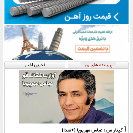
پربیننده های روز
آخرین اخبار
1
گیتار من ؛ عباس مهرپویا (+صدا)