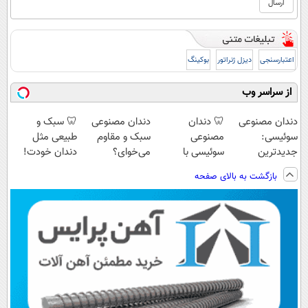
اعتبارسنجی
دیزل ژنراتور
بوکینگ
از سراسر وب
دندان مصنوعی
🦷 دندان
دندان مصنوعی
🦷 سبک و
سوئیسی:
مصنوعی
سبک و مقاوم
طبیعی مثل
جدیدترین
سوئیسی با
می‌خوای؟
دندان خودت!
فناوری اروپا،
تکنولوژی
پرداخت اقساطی
نصب آسان و
بازگشت به بالای صفحه
سبک و مقاوم |
دیجیتال |
هم داریم!😍 |
پرداخت اقساطی
پرداخت قسطی
پرداخت در 4
📍تهران
💳 📍 تهران
قسط |📍 تهران