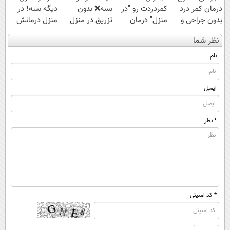
درمان کمر درد
کمردردت رو "در
بسه❌ بدون
دیگه بسه! در
بدون جراحی و
منزل" درمان
تزریق در منزل
منزل درمانش
دوره نقاهت
کنی؟ (◂فیلم +
درمانش کن✅
کن
نظر شما
◂پرسش‌نامه)
◀پرسش‌نامه پر
(◀پرسش‌نامه)
کن▶
نام
ایمیل
* نظر
* کد امنیتی