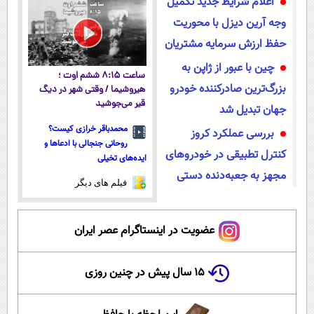
اعلام شرایط جدید تکمیل
اقساطی 💳 📍
اقساطی😍
پرداخت قسطی
تهران
وجه آرین دیزل با محوریت
حفظ ارزش سرمایه مشتریان
چین با عبور از ژاپن به
ساعت ۸:۱۵ ششم اوت ؛
بزرگ‌ترین صادرکننده خودرو
هیروشیما / وقتی شهر در دیگ
قیر می‌جوشید
جهان تبدیل شد
محمدباقر خرازی کیست؟
بررسی عملکرد کروز
روحانی جنجالی با ادعاها و
کنترل تطبیقی در خودروهای
ایده‌های تخیلی
مجهز به جعبه‌دنده دستی
فیلم های دیگر
عضویت در اینستاگرام عصر ایران
۱۵ سال پیش در چنین روزی