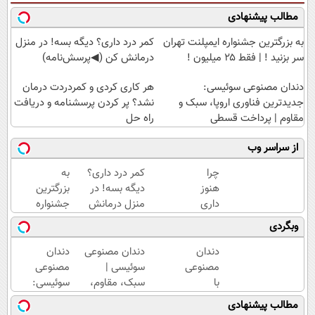
مطالب پیشنهادی
به بزرگترین جشنواره ایمپلنت تهران
کمر درد داری؟ دیگه بسه! در منزل
سر بزنید ! | فقط ۲۵ میلیون !
درمانش کن (◀پرسش‌نامه)
دندان مصنوعی سوئیسی:
هر کاری کردی و کمردردت درمان
جدیدترین فناوری اروپا، سبک و
نشد؟ پر کردن پرسشنامه و دریافت
مقاوم | پرداخت قسطی
راه حل
از سراسر وب
چرا
کمر درد داری؟
به
هنوز
دیگه بسه! در
بزرگترین
داری
منزل درمانش
جشنواره
با درد
کن
ایمپلنت
وبگردی
راه
(◀پرسش‌نامه)
تهران
میری؟
سر بزنید
دندان
دندان مصنوعی
دندان
وقتی
! | فقط
مصنوعی
سوئیسی |
مصنوعی
راه
۲۵
با
سبک، مقاوم،
سوئیسی:
درمان
میلیون
تکنولوژی
طبیعی! ویزیت
جدیدترین
مطالب پیشنهادی
جلو
!
دیجیتال
رایگان+پرداخت
فناوری