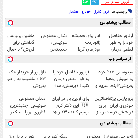
‌گزارش خطا در خبر
برچسب ها:
کروز کنترل
،
خودرو
،
هشدار
مطالب پیشنهادی
آرتروز مفاصل
1بار برای همیشه
دندان مصنوعی
ماشین برلیانس
خود را به طور
زانودردت
سوئیسی:
گذاشتی برای
قطعی درمان
رودرمان کن!
جدیدترین
فروش؟ با خیال
کنید!
(تکنولوژی آلمان)
فناوری اروپا،
راحت بفروش
از سراسر وب
◗پرسش‌نامه◖
◂پرسشنامه▸
سبک و مقاوم |
پرداخت قسطی
میدونستی 207 خودت
آرتروز مفاصل خود را
بازار پر از خریدار جک
رو میتونی روهوا
به طور قطعی درمان
S3 / ماشینتو به راحتی
بفروشی؟اینجا سریع و
کنید! ◗پرسش‌نامه◖
بفروش
راحت بفروش
پژو پارس پرتقاضاترین
برای اولین بار در ایران
دندان مصنوعی
خودروی ایران | برای
🇮🇷 این دکتر کرم
سوئیسی: جدیدترین
فروشش فرصت رو از
ترمیم کننده 23 روزه
فناوری اروپا، سبک و
دست نده!
ساخت!
مقاوم | پرداخت
مطالب پیشنهادی
قسطی
‼️جراحی ممنوع‼️
میخوای
دیگه کمر درد
کمر درد داری؟