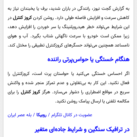
پیامک
سرگرمی
به گزارش گجت نیوز، رانندگی در باران شدید، برف یا یخبندان نیاز به
روانشناسی
فناوری
کاهش سرعت و افزایش فاصله طولی دارد. روشن کردن
کروز کنترل
در
آشپزی
گوناگون
این شرایط می‌تواند خطر هیدروپلنینگ یا سر خوردن را افزایش دهد،
زیرا ممکن است خودرو با سرعت ناگهانی شتاب بگیرد. آب و هوای
دانلود
حوادث
نامساعد همچنین می‌تواند حسگرهای کروزکنترل تطبیقی را مختل کند.
محیط زیست
هنگام خستگی یا حواس‌پرتی راننده
سلامت
فرهنگی
اگر احساس خستگی می‌کنید یا حواستان پرت است، کروزکنترل را
فعال نکنید. این کار به بی‌تفاوتی و عدم تمرکز منجر شده و واکنش
بین الملل
سریع در مواقع اضطراری را دشوار می‌سازد. هرگز
کروز کنترل
را برای
اجتماعی
مکالمه تلفنی یا ارسال پیامک روشن نکنید.
حیات وحش
عضویت در کانال تلگرام
/
روبیکا
/
بله عصر ایران
سیاست خارجی
در ترافیک سنگین و شرایط جاده‌ای متغیر