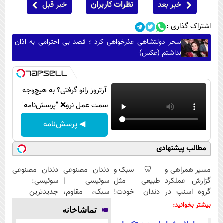
خبر بعد
نظرات کاربران
خبر قبل
اشتراک گذاری :
سحر دولتشاهی عذرخواهی کرد ؛ قصد بی احترامی به اذان
نداشتم (عکس)
آرتروز زانو گرفتی؟ به هیچ‌وجه
سمت عمل نرو❌ "پرسش‌نامه"
◀ پرسش‌نامه
مطالب پیشنهادی
مسیر همراهی و
🦷 سبک و
دندان مصنوعی
دندان مصنوعی
گزارش عملکرد
طبیعی مثل
سوئیسی |
سوئیسی:
گروه اسنپ در
دندان خودت!
سبک، مقاوم،
جدیدترین
۱۴۰۴
نصب آسان و
طبیعی! ویزیت
فناوری اروپا،
بیشتر بخوانید:
تماشاخانه
پرداخت
رایگان+پرداخت
سبک و مقاوم |