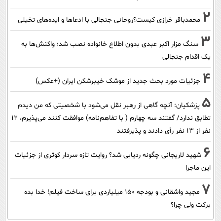
2
محمدباقر خرازی کیست؟روحانی جنجالی با ادعاها و ایده‌های تخیلی
3
سنگ مزار اکبر عبدی بدون اطلاع خانواده نصب شد؛ واکنش‌ها به
یک اقدام جنجالی
4
جزئیات مورد بحث جدید از موشک خیبرشکن ایران (+عکس)
5
پزشکیان‌: آنچه گاهی از رهبر نقل می‌شود با شخصیتی که من دیدم
تطابق ندارد/ گفتند سه چهارم ( با تفاهم‌نامه) موافقت کنند می‌پذیرم، 12
نفر از 13 نفر رأی دادند و پذیرفتند
6
شهید لاریجانی چگونه ردیابی شد؟ روایت تازه سردار کوثری از جزئیات
این ماجرا
7
مجید واشقانی و بودجه 150 میلیاردی برای ساخت فیلم! خدا بده
برکت ولی چرا؟