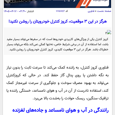
سیاسی
اقتصاد
صفحه نخست
»
فناوری
کد
۱۱۷۵۷۸۶
انتشار:
۰۴:۳۰ - ۱۷-۰۴-۱۴۰۵
جامعه
اقتصادی
هرگز در این ۳ موقعیت، کروز کنترل خودرویتان را روشن نکنید!
ورزشی
اجتماعی
خودرو
بین الملل
حوادث
کروز کنترل یکی از ویژگی‌های کاربردی خودروها است که در سفرها می‌تواند بسیار مفید
باشد، اما استفاده از آن در برخی شرایط خاص، نه‌تنها کمکی نمی‌کند بلکه می‌تواند بسیار
فرهنگ و هنر
سیاست خارجی
سلامت
خطرناک باشد. هرگز در این ۳ موقعیت کلیدی، کروز کنترل خودرویتان را روشن نکنید.
علم و دانش
یک برش دانایی
قرآن
فناوری و It
محیط زیست
فناوری کروز کنترل، به راننده کمک می‌کند تا سرعت ثابت را بدون نیاز
گوناگون
علمی
به نگه داشتن پا روی پدال گاز حفظ کند. در حالی که کروزکنترل
سفر و تفریح
فیلم
سرگرمی
اخبار کریپتو
می‌تواند به بهبود مصرف سوخت و جلوگیری از سرعت غیرمجاز کمک
عصر ایران 2
اقتصاد
باشگاه مغز
کند، استفاده نادرست از آن در آب و هوای نامساعد، خستگی راننده یا
آموزش زبان
ترافیک سنگین، ریسک حوادث را به‌شدت بالا می‌برد.
خواندنی ها و دیدنی ها
ورزش
مجله تصویری سلاح
داستان کوتاه
سیاست
رانندگی در آب و هوای نامساعد و جاده‌های لغزنده