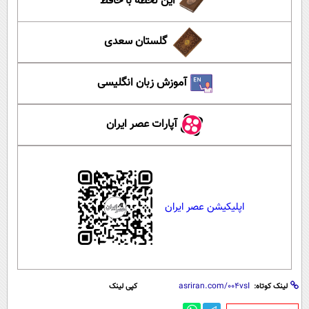
این لحظه با حافظ
گلستان سعدی
آموزش زبان انگلیسی
آپارات عصر ایران
اپلیکیشن عصر ایران
لینک کوتاه:
کپی لینک