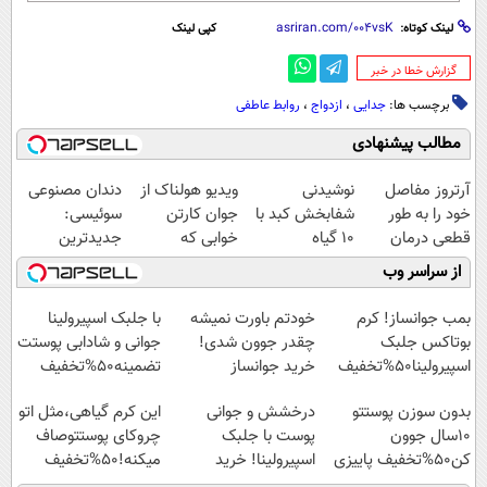
لینک کوتاه:
کپی لینک
‌گزارش خطا در خبر
برچسب ها:
جدایی
،
ازدواج
،
روابط عاطفی
مطالب پیشنهادی
آرتروز مفاصل
نوشیدنی
ویدیو هولناک از
دندان مصنوعی
خود را به طور
شفابخش کبد با
جوان کارتن
سوئیسی:
قطعی درمان
10 گیاه
خوابی که
جدیدترین
کنید!
موثر(تخفیف تا
میلیاردر شد.
فناوری اروپا،
از سراسر وب
◗پرسش‌نامه◖
امشب)
آموزش رایگان
سبک و مقاوم |
پرداخت قسطی
بمب جوانساز! کرم
خودتم باورت نمیشه
با جلبک اسپیرولینا
بوتاکس جلبک
چقدر جوون شدی!
جوانی و شادابی پوستت
اسپیرولینا50%تخفیف
خرید جوانساز
تضمینه50%تخفیف
اسپیرولینا با تخفیف
بدون سوزن پوستتو
درخشش و جوانی
این کرم گیاهی،مثل اتو
ویژه
10سال جوون
پوست با جلبک
چروکای پوستتوصاف
کن50%تخفیف پاییزی
اسپیرولینا! خرید
میکنه!50%تخفیف
محصول با تخفیف ویژه