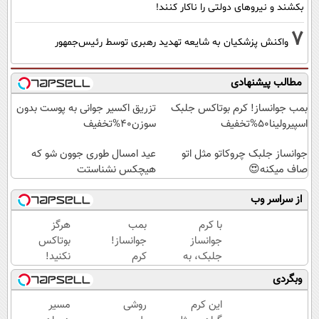
بکشند و نیرو‌های دولتی را ناکار کنند!
7
واکنش پزشکیان به شایعه تهدید رهبری توسط رئیس‌جمهور
مطالب پیشنهادی
بمب جوانساز! کرم بوتاکس جلبک
تزریق اکسیر جوانی به پوست بدون
اسپیرولینا50%تخفیف
سوزن40%تخفیف
جوانساز جلبک چروکاتو مثل اتو
عید امسال طوری جوون شو که
صاف میکنه😍
هیچکس نشناستت
از سراسر وب
با کرم
بمب
هرگز
جوانساز
جوانساز!
بوتاکس
جلبک، به
کرم
نکنید!
پوستت،
بوتاکس
جوانساز
وبگردی
انرژی
جلبک
جلبک
دوباره
اسپیرولینا50%تخفیف
پوست
این کرم
روشی
مسیر