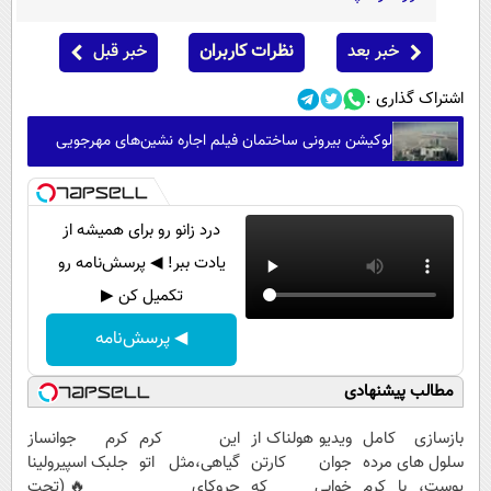
خبر بعد
نظرات کاربران
خبر قبل
اشتراک گذاری :
لوکیشن بیرونی ساختمان فیلم اجاره نشین‌های مهرجویی
درد زانو رو برای همیشه از
یادت ببر! ◀ پرسش‌نامه رو
تکمیل کن ▶
◀ پرسش‌نامه
مطالب پیشنهادی
بازسازی کامل
ویدیو هولناک از
این کرم
کرم جوانساز
سلول های مرده
جوان کارتن
گیاهی،مثل اتو
جلبک اسپیرولینا
پوست، با کرم
خوابی که
چروکای
🔥 (تحت