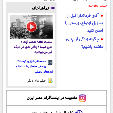
جوانساز
میلیاردر شد.
پوستتوصاف
لیسانس آلمان)
بیشتر بخوانید:
تماشاخانه
جلبک(50%
آموزش رایگان
میکنه!50%تخفیف
آقای فرماندار! قبل از
تخفیف)
تسهیلِ ازدواج، زیستن را
آسان کنید
چگونه زندگی آرام‌تری
ساعت ۸:۱۵ ششم اوت ؛
داشته باشیم؟
هیروشیما / وقتی شهر در دیگ
قیر می‌جوشید
محمدباقر خرازی کیست؟
روحانی جنجالی با ادعاها و
ایده‌های تخیلی
فیلم های دیگر
عضویت در اینستاگرام عصر ایران