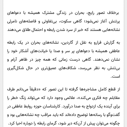
پیامک
سرگرمی
برخلاف تصور رایج، بحران در زندگی مشترک همیشه با دعواهای
روانشناسی
فناوری
پرتنش آغاز نمی‌شود؛ گاهی سکوت، بی‌تفاوتی و فاصله‌های نامرئی
آشپزی
گوناگون
نشانه‌هایی هستند که خبر از سرد شدن رابطه و احتمال طلاق می‌دهند
دانلود
حوادث
به گزارش فرارو به نقل از گاردین، نشانه‌های بحران در یک رابطه
محیط زیست
عاطفی همیشه با دعواهای پر سر و صدا یا خیانت‌های آشکار خود را
سلامت
نشان نمی‌دهند. گاهی درست زمانی که همه چیز در ظاهر آرام و
فرهنگی
بی‌تنش به نظر می‌رسد، شکاف‌های عمیق‌تری در حال شکل‌گیری
است.
بین الملل
اجتماعی
از قطع کامل مشاجره‌ها گرفته تا این تصور که «دقیقاً می‌دانم طرف
حیات وحش
مقابلم چه فکری می‌کند»، علائمی وجود دارد که می‌تواند زنگ خطر را
برای آینده یک ازدواج به صدا درآورد. کارشناسان حوزه روابط عاطفی در
سیاست خارجی
گفت‌وگو با رسانه‌ها توضیح داده‌اند که باید مراقب چه نشانه‌هایی بود و
چگونه می‌توان پیش از آن‌که دیر شود، گرمای رابطه را دوباره احیا کرد.