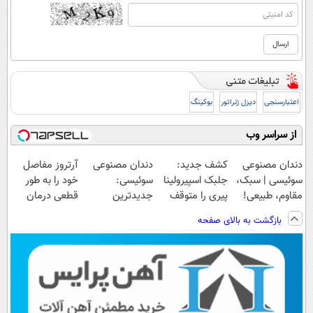
اعتبارسنجی
دیزل ژنراتور
بوکینگ
از سراسر وب
دندان مصنوعی
کشف جدید:
دندان مصنوعی
آرتروز مفاصل
سوئیسی | سبک،
جلبک اسپیرولینا
سوئیسی:
خود را به طور
مقاوم، طبیعی!
پیری را متوقف
جدیدترین
قطعی درمان
ویزیت
می
فناوری اروپا،
کنید!
بازگشت به بالای صفحه
رایگان+پرداخت
کند50%تخفیف
سبک و مقاوم |
◗پرسش‌نامه◖
اقساطی😍
پرداخت قسطی