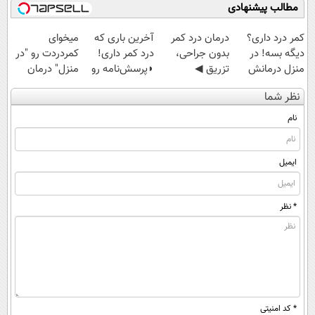
مطالب پیشنهادی
کمر درد داری؟
درمان درد کمر
آخرین باری که
میخوای
دیگه بسه! در
بدون جراحی،
درد کمر داری!
کمردردت رو "در
منزل درمانش
تزریق ◀
◗پرسش‌نامه رو
منزل" درمان
کن
پرسش‌نامه رو پر
پر کن◖
کنی؟ (◂فیلم +
نظر شما
(◀پرسش‌نامه)
کن ▶
◂پرسش‌نامه)
نام
ایمیل
* نظر
* کد امنیتی