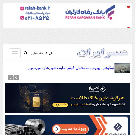
باز
نسخه اصلی
و
صفحه اول
لوکیشن بیرونی ساختمان فیلم اجاره نشین‌های مهرجویی
بسته
تماس با ما
کردن
آرشیو
منو
جستجو
نظرسنجی
آب و هوا
اوقات شرعی
پیوند ها
سواد زندگی