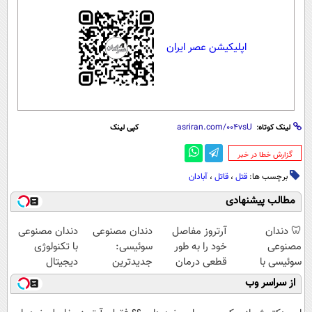
اپلیکیشن عصر ایران
لینک کوتاه:
کپی لینک
‌گزارش خطا در خبر
برچسب ها:
قتل
،
قاتل
،
آبادان
مطالب پیشنهادی
🦷 دندان
آرتروز مفاصل
دندان مصنوعی
دندان مصنوعی
مصنوعی
خود را به طور
سوئیسی:
با تکنولوژی
سوئیسی با
قطعی درمان
جدیدترین
دیجیتال
تکنولوژی
کنید!
فناوری اروپا،
سوئیسی🇨🇭
از سراسر وب
دیجیتال |
◗پرسش‌نامه◖
سبک و مقاوم |
پرداخت در 4
پرداخت قسطی