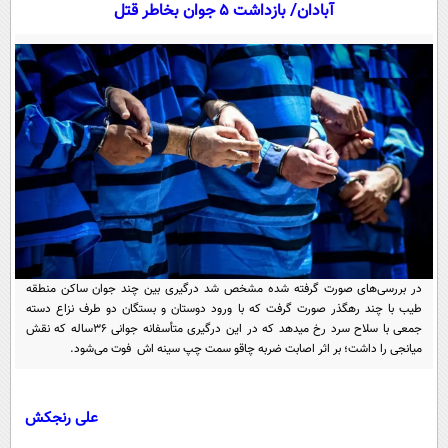
سیاسی
آبادان/ بازداشت 5 جوان بخاطر قتل
اقتصاد
جامعه
اقتصادی
ورزشی
اجتماعی
خودرو
بین الملل
حوادث
فرهنگ و هنر
سیاست خارجی
سلامت
علم و دانش
یک برش دانایی
قرآن
فناوری و It
محیط زیست
گوناگون
علمی
در بررسی‌های صورت گرفته شده مشخص شد درگیری بین چند جوان ساکن منطقه
سفر و تفریح
طیب با چند رهگذر صورت گرفت که با ورود دوستان و بستگان دو طرف نزاع دسته
فیلم
سرگرمی
اخبار کریپتو
جمعی با سلاح سرد رخ میدهد که در این درگیری متأسفانه جوانی 36ساله که نقش
عصر ایران 2
اقتصاد
میانجی را داشت؛ بر اثر اصابت ضربه چاقو سمت چپ سینه اش فوت می‌شود.
باشگاه مغز
آموزش زبان
خواندنی ها و دیدنی ها
ورزش
مجله تصویری سلاح
علی رنجکش
داستان کوتاه
سیاست