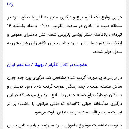
پیامک
سرگرمی
رکنا
روانشناسی
فناوری
در پی وقوع یک فقره نزاع و درگیری منجر به قتل با سلاح سرد در
آشپزی
گوناگون
منطقه طیب 18 آبادان در ساعت تقریبی 02:00 بامداد یکشنبه 14
دانلود
تیرماه ، بلافاصله ستار یونسی بازپرس شعبه قتل دادسرای عمومی و
حوادث
انقلاب به همراه ماموران دایره جنایی پلیس آگاهی این شهرستان به
محیط زیست
محل اعزام شدند.
سلامت
عضویت در کانال تلگرام
/
روبیکا
/
بله عصر ایران
فرهنگی
در بررسی‌های صورت گرفته شده مشخص شد درگیری بین چند جوان
بین الملل
ساکن منطقه طیب با چند رهگذر صورت گرفت که با ورود دوستان و
اجتماعی
بستگان دو طرف نزاع دسته جمعی با سلاح سرد رخ میدهد که در این
حیات وحش
درگیری متأسفانه جوانی 36ساله که نقش میانجی را داشت؛ بر اثر
سیاست خارجی
اصابت ضربه چاقو سمت چپ سینه اش فوت می‌شود.
با توجه به اهمیت موضوع ماموران دایره مبارزه با جرایم جنایی پلیس