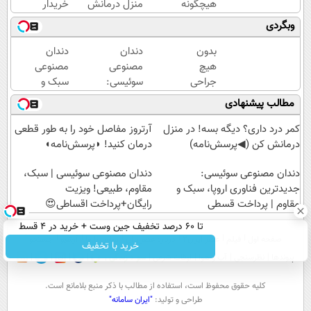
هیچگونه
منزل درمانش
خریدار
عوارض در
کن
207
وبگردی
منزل
(◀پرسش‌نامه)
شده
(◂پرسش‌نامه)
!!!
بدون
دندان
دندان
ماشینتو
هیچ
مصنوعی
مصنوعی
اینجا به
جراحی
سوئیسی:
سبک و
راحتی
و
جدیدترین
مقاوم
مطالب پیشنهادی
بفروش
دارویی
فناوری
می‌خوای؟
زانو
اروپا،
پرداخت
کمر درد داری؟ دیگه بسه! در منزل
آرتروز مفاصل خود را به طور قطعی
درد
سبک و
اقساطی
درمانش کن (◀پرسش‌نامه)
درمان کنید! ◗پرسش‌نامه◖
خود را
مقاوم |
هم
دندان مصنوعی سوئیسی:
درمان
پرداخت
داریم!😍
دندان مصنوعی سوئیسی | سبک،
کنید
جدیدترین فناوری اروپا، سبک و
قسطی
مقاوم، طبیعی! ویزیت
| 📍تهران
◀
مقاوم | پرداخت قسطی
رایگان+پرداخت اقساطی😍
پرسش
تا 60 درصد تخفیف جین وست + خرید در 4 قسط
نامه ▶
صفحه اول
فیلم
عصر ایران۲
درباره عصرایران
تماس با ما
آرشیو
جستجو
خرید با تخفیف
پیوندها
نظرسنجی
آب و هوا
اوقات شرعی
سواد زندگی
كليه حقوق محفوظ است، استفاده از مطالب با ذكر منبع بلامانع است.
طراحی و تولید:
"ایران سامانه"