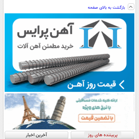
فناوری اروپا،
تکنولوژی
پرداخت اقساطی
ساخت!!!
بازگشت به بالای صفحه
سبک و مقاوم |
دیجیتال |
هم داریم!😍 |
پرداخت قسطی
پرداخت در 4
📍تهران
قسط |📍 تهران
پربیننده های روز
آخرین اخبار