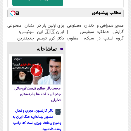
مطالب پیشنهادی
مسیر همراهی و
دندان مصنوعی
برای اولین بار در
دندان مصنوعی
گزارش عملکرد
سوئیسی |
ایران🇮🇷 این
سوئیسی:
گروه اسنپ در
سبک، مقاوم،
دکتر کرم ترمیم
جدیدترین
۱۴۰۴
طبیعی! ویزیت
کننده 23 روزه
فناوری اروپا،
تماشاخانه
رایگان+پرداخت
ساخت!
سبک و مقاوم |
اقساطی😍
پرداخت قسطی
محمدباقر خرازی کیست؟روحانی
جنجالی با ادعاها و ایده‌های
تخیلی
تاکر کارلسون، مجری و فعال
مشهور رسانه‌ای: جنگ ایران به
وضوح برخلاف چیزی است که ترامپ
وعده داده بود