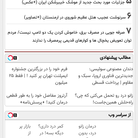
5
جزئیات مورد بحث جدید از موشک خیبرشکن ایران (+عکس)
6
سرنوشت عجیب هتل عظیم شوروی در ارمنستان (+تصاویر)
7
صرفه جویی در مصرف برق، خاموش کردن یک دو لامپ نیست/ مردم
توان تعویض یخچال ها و کوارهای قدیمی پرمصرف را ندارند
مطالب پیشنهادی
دندان مصنوعی سوئیسی:
فرم خود را در بزرگترین جشنواره
جدیدترین فناوری اروپا، سبک و
ایمپلنت تهران پر کنید ! | فقط ۲۵
مقاوم | پرداخت قسطی
میلیون
زانو درد رو تحمل می‌کنی که چی؟
آرتروز مفاصل خود را به طور قطعی
راه‌حلش همین‌جاست!
درمان کنید! ◗پرسش‌نامه◖
از سراسر وب
درمان زانو
کمر درد داری؟
بازار پر
درد، بدون
دیگه بسه! در
از