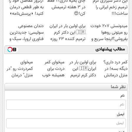
این دکتر شیرازی کرم
جای بخیه داری؟؟ فقط
آرتروز مفاصل خود را
قسط |📍 تهران
ترمیم زخم ایرانی را
در 3 هفته ترمیمش
به طور قطعی درمان
ساخت!!!
کن!😍
کنید! ◗پرسش‌نامه◖
میدونستی 207 خودت
برای اولین بار در ایران
دندان مصنوعی
رو میتونی روهوا
🇮🇷 این دکتر کرم
سوئیسی: جدیدترین
بفروشی؟اینجا سریع و
ترمیم کننده 23 روزه
فناوری اروپا، سبک و
راحت بفروش
ساخت!
مقاوم | پرداخت
مطالب پیشنهادی
قسطی
کمر درد داری؟
برای اولین بار در
میخوای کمر
میخوای
دیگه بسه! در
ایران🇮🇷 این
دردت برای
کمردردت رو "در
منزل درمانش
دکتر کرم ترمیم
همیشه خوب
منزل" درمان
کن
کننده 23 روزه
شه؟ ◀
کنی؟ (◂فیلم +
نظر شما
(◀پرسش‌نامه)
ساخت!
پرسش‌نامه رو پر
◂پرسش‌نامه)
کن!
نام
ایمیل