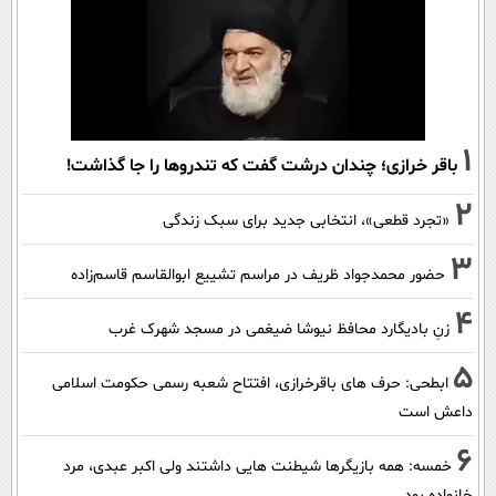
1
باقر خرازی؛ چندان درشت گفت که تندروها را جا گذاشت!
2
«تجرد قطعی»، انتخابی جدید برای سبک زندگی
3
حضور محمدجواد ظریف در مراسم تشییع ابوالقاسم قاسم‌زاده
4
زنِ بادیگارد محافظ نیوشا ضیغمی در مسجد شهرک غرب
5
ابطحی: حرف های باقرخرازی، افتتاح شعبه رسمی حکومت اسلامی
داعش است
6
خمسه: همه بازیگرها شیطنت هایی داشتند ولی اکبر عبدی، مرد
خانواده بود