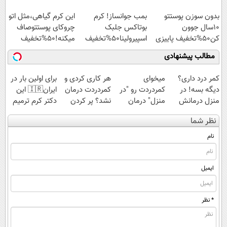
اسپیرولینا با تخفیف
بدون سوزن پوستتو
بمب جوانساز! کرم
این کرم گیاهی،مثل اتو
ویژه
10سال جوون
بوتاکس جلبک
چروکای پوستتوصاف
کن50%تخفیف پاییزی
اسپیرولینا50%تخفیف
میکنه!50%تخفیف
مطالب پیشنهادی
کمر درد داری؟
میخوای
هر کاری کردی و
برای اولین بار در
دیگه بسه! در
کمردردت رو "در
کمردردت درمان
ایران🇮🇷 این
منزل درمانش
منزل" درمان
نشد؟ پر کردن
دکتر کرم ترمیم
کن
کنی؟ (◂فیلم +
پرسشنامه و
کننده 23 روزه
نظر شما
(◀پرسش‌نامه)
◂پرسش‌نامه)
دریافت راه حل
ساخت!
نام
ایمیل
* نظر