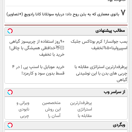
7
بانوی معماری که به بتن روح داد؛ درباره سوتلانا کانا رادویچ (+تصاویر)
مطالب پیشنهادی
بمب جوانساز! کرم بوتاکس جلبک
90روز استفاده از چربیسوز گیاهی
اسپیرولینا50%تخفیف
👋🏻خدافظی همیشگی با چاقی!
خرید با تخفیف
پرطرفدارترین استراتژی مقابله با
خرید موبایل با اسنپ پی | در ۴
چربی های بدن با این نوشیدنی
قسط بدون سود و کارمزد!
گیاهی
از سراسر وب
پرطرفدارترین
متخصصین
ویرانی و
استراتژی
این روش
نابودی
مقابله با
آسان را
چربی
چربی های
برای لاغری
های
وبگردی
بدن با این
شکم و
شکم و