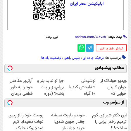
اپلیکیشن عصر ایران
لینک کوتاه:
کپی لینک
‌گزارش خطا در خبر
برچسب ها:
ترافیک جاده ای
،
پلیس راهور
،
وضعیت راه ها
مطالب پیشنهادی
ویدیو هولناک از
نوشیدنی
چرا تو نباید بنز و
آرتروز مفاصل
جوان کارتن
شفابخش کبد با
بی‌ام‌و زیر پات
خود را به طور
خوابی که
10 گیاه
باشه؟ (دوره
قطعی درمان
میلیاردر شد.
موثر(تخفیف تا
رایگان درآمد
کنید!
از سراسر وب
آموزش رایگان
امشب)
میلیاردی)
◗پرسش‌نامه◖
این دکتر شیرازی کرم
خودتم باورت نمیشه
پوست خود را از پیری
ترمیم زخم ایرانی را
چقدر جوون شدی!
نجات دهید!با کرم
ساخت!!!
خرید جوانساز
ضدچروک جلبک