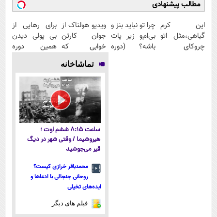
مطالب پیشنهادی
این کرم
چرا تو نباید بنز و
ویدیو هولناک از
برای رهایی از
گیاهی،مثل اتو
بی‌ام‌و زیر پات
جوان کارتن
بی پولی دیدن
چروکای
باشه؟ (دوره
خوابی که
همین دوره
پوستتوصاف
رایگان درآمد
میلیاردر شد.
رایگان کافیه!
تماشاخانه
میکنه!50%تخفیف
میلیاردی)
آموزش رایگان
(شمارتو وارد
کن)
ساعت ۸:۱۵ ششم اوت ؛
هیروشیما / وقتی شهر در دیگ
قیر می‌جوشید
محمدباقر خرازی کیست؟
روحانی جنجالی با ادعاها و
ایده‌های تخیلی
فیلم های دیگر