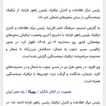
پیامک
سرگرمی
رئیس مرکز اطلاعات و کنترل ترافیک پلیس راهور فراجا، از ترافیک
روانشناسی
فناوری
نیمه‌سنگین در برخی محورهای شمالی خبر داد.
آشپزی
گوناگون
به گزارش تسنیم، سرهنگ ناصر قلی‌نیا، رئیس مرکز اطلاعات و کنترل
دانلود
حوادث
ترافیک پلیس راهور فراجا، با تشریح آخرین وضعیت ترافیکی محورهای
محیط زیست
مواصلاتی کشور روز سه‌شنبه 16 تیر 1405، اظهار کرد: در محور
سلامت
چالوس، مسیر جنوب به شمال، حدفاصل مرزن‌آباد تا مجلار و
فرهنگی
محدوده سیاه‌بیشه، ترافیک نیمه‌سنگین گزارش شده است.
بین الملل
وی افزود: در محور هراز نیز در مسیر جنوب به شمال و در محدوده‌های
اجتماعی
کلرد، بایجان، شنگلده و گزنک، تردد خودروها با ترافیک نیمه‌سنگین
همراه است.
حیات وحش
سیاست خارجی
عضویت در کانال تلگرام
/
روبیکا
/
بله عصر ایران
رئیس مرکز اطلاعات و کنترل ترافیک پلیس راهور فراجا ادامه داد: در