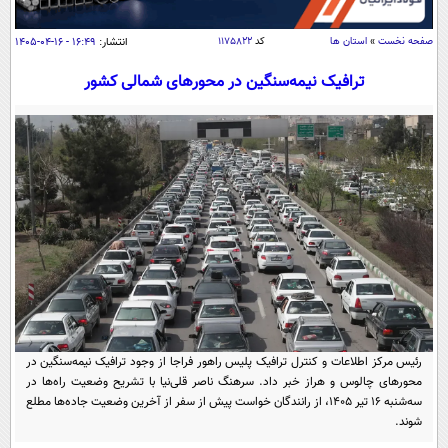
سیاسی
اقتصاد
صفحه نخست
»
استان ها
کد
۱۱۷۵۸۲۲
انتشار:
۱۶:۴۹ - ۱۶-۰۴-۱۴۰۵
جامعه
اقتصادی
ترافیک نیمه‌سنگین در محورهای شمالی کشور
ورزشی
اجتماعی
خودرو
بین الملل
حوادث
فرهنگ و هنر
سیاست خارجی
سلامت
علم و دانش
یک برش دانایی
قرآن
فناوری و It
محیط زیست
گوناگون
علمی
سفر و تفریح
فیلم
سرگرمی
اخبار کریپتو
عصر ایران 2
اقتصاد
باشگاه مغز
رئیس مرکز اطلاعات و کنترل ترافیک پلیس راهور فراجا از وجود ترافیک نیمه‌سنگین در
آموزش زبان
خواندنی ها و دیدنی ها
محورهای چالوس و هراز خبر داد. سرهنگ ناصر قلی‌نیا با تشریح وضعیت راه‌ها در
ورزش
مجله تصویری سلاح
سه‌شنبه ۱۶ تیر ۱۴۰۵، از رانندگان خواست پیش از سفر از آخرین وضعیت جاده‌ها مطلع
داستان کوتاه
سیاست
شوند.