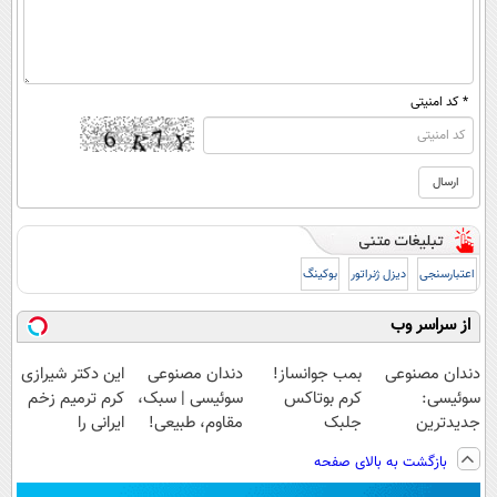
* کد امنیتی
اعتبارسنجی
دیزل ژنراتور
بوکینگ
از سراسر وب
دندان مصنوعی
بمب جوانساز!
دندان مصنوعی
این دکتر شیرازی
سوئیسی:
کرم بوتاکس
سوئیسی | سبک،
کرم ترمیم زخم
جدیدترین
جلبک
مقاوم، طبیعی!
ایرانی را
فناوری اروپا،
اسپیرولینا50%تخفیف
ویزیت
ساخت!!!
بازگشت به بالای صفحه
سبک و مقاوم |
رایگان+پرداخت
پرداخت قسطی
اقساطی😍