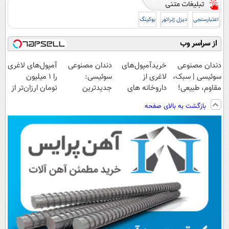
اعتبارسنجی
دیزل ژنراتور
بوکینگ
از سراسر وب
دندان مصنوعی
خریدآمپول‌های
دندان مصنوعی
آمپول‌های لاغری
سوئیسی | سبک،
لاغری از
سوئیسی:
را ۱ میلیون
مقاوم، طبیعی!
داروخانه های
جدیدترین
تومان ارزان‌تر از
ویزیت
اطرافت، ارسال
فناوری اروپا،
همه‌جا بخر!
بازگشت به بالای صفحه
رایگان+پرداخت
فوری همراه با
سبک و مقاوم |
اقساطی😍
پک یخ!
پرداخت قسطی