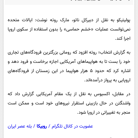
پیامک
سرگرمی
روانشناسی
فناوری
پولیتیکو به نقل از دبیرکل ناتو، مارک روته نوشت: ایالات متحده
آشپزی
گوناگون
نمی‌توانست عملیات «خشم حماسی» را بدون استفاده از سکوی اروپا
دانلود
حوادث
اجرا کند.
محیط زیست
به گزارش انتخاب؛ روته افزود که رومانی بزرگترین فرودگاه‌های تجاری
سلامت
خود را بست تا به هواپیماهای آمریکایی اجازه برخاست و فرود دهد و
اشاره کرد که حدود ۵ هزار هواپیما در این زمستان از فرودگاه‌های
فرهنگی
اروپایی به پرواز درآمده‌اند.
بین الملل
در مقابل، اکسیوس به نقل از یک مقام آمریکایی گزارش داد که
اجتماعی
واشنگتن در حال بازبینی استقرار نیروهای خود است و ممکن است
حیات وحش
منجر به تغییراتی در اروپا شود.
سیاست خارجی
عضویت در کانال تلگرام
/
روبیکا
/
بله عصر ایران