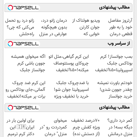
مطالب پیشنهادی
آرتروز مفاصل
ویدیو هولناک از
درمان زانو درد،
زانو درد رو تحمل
خود را به طور
جوان کارتن
بدون هیچگونه
می‌کنی که چی؟
قطعی درمان
خوابی که
عوارض در منزل
راه‌حلش
کنید!
میلیاردر شد.
(◂پرسش‌نامه)
همین‌جاست!
از سراسر وب
◗پرسش‌نامه◖
آموزش رایگان
بمب جوانساز! کرم
این کرم گیاهی،مثل اتو
اگه میخوای همیشه
بوتاکس جلبک
چروکای پوستتوصاف
جوون باشی کرم
اسپیرولینا50%تخفیف
میکنه!50%تخفیف
جوانساز جلبک
مخصوص توعه
خودتم باورت نمیشه
با ضدچروک جلبک
این کرم ضد چروک
چقدر جوون شدی!
اسپیرولینا جوان شو!
آلمانی،جای بوتاکس رو
خرید جوانساز
خرید با تخفیف ویژه
برات پر میکنه!تخفیف
اسپیرولینا با تخفیف
تا امشب
مطالب پیشنهادی
ویژه
کمر درد داری؟
70درصد تخفیف
میخوای
برای اولین بار در
دیگه بسه! در
ویژه کفش چرم
کمردردت رو "در
ایران🇮🇷 این
منزل درمانش
(از دستش نده)
منزل" درمان
دکتر کرم ترمیم