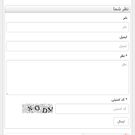
کن
کنی؟ (◂فیلم +
کننده 23 روزه
نظر شما
(◀پرسش‌نامه)
◂پرسش‌نامه)
ساخت!
نام
ایمیل
* نظر
* کد امنیتی