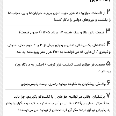
/ علت: ایران
2
از افاضات خرازی: ۵۰ هزار حزب اللهی بریزند خیابان‌ها و بی حجاب‌ها
را بکشند و نیرو‌های دولتی را ناکار کنند!
3
قیمت دلار، طلا و سکه شنبه ۱۷ مرداد ۱۴۰۵ (+جدول قیمت)
4
گفته‌های یک روحانی تندرو و ردپای بیش از ۳ یا ۴ جرم جدی امنیتی
و کیفری / آن‌هایی که می‌خواهند به ۲۵۰ هزار نفر بپیوندند بدانند ...
5
محمدباقر خرازی تحت تعقیب قرار گرفت / احضار به دادگاه ویژه
روحانیت
6
واکنش پزشکیان به شایعه تهدید رهبری توسط رئیس‌جمهور
7
پزشکیان: وقتی می‌توانیم حق‌مان را با گفت‌وگو بگیریم، چرا باید
بجنگیم؟/ عده‌ای می‌گفتند فلانی در آن جلسه تهدید کرده و دیگران را وادار
به پذیرش توافق کرده؛ مگر آن فرماندهان از تهدید من می‌ترسند؟