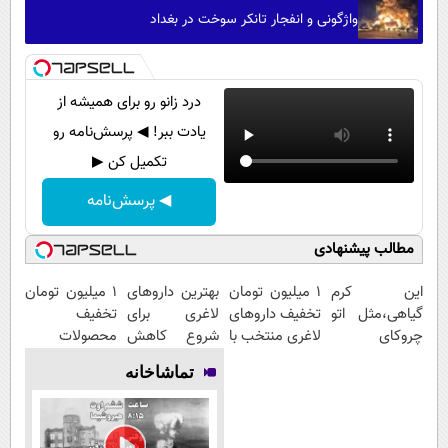
واژگونی و انفجار تانکر سوخت در بغداد
درد زانو رو برای همیشه از
یادت ببر! ◀ پرسش‌نامه رو
تکمیل کن ▶
◀ پرسش‌نامه
مطالب پیشنهادی
این کرم
۱ میلیون تومان
بهترین داروهای
۱ میلیون تومان
گیاهی،مثل اتو
تخفیف داروهای
لاغری برای
تخفیف
چروکای
لاغری منتخب با
شروع کاهش
محصولات
پوستتوصاف
ارسال از
وزن، ارسال از
لاغری؛ یک قدم
تماشاخانه
میکنه!50%تخفیف
داروخانه
داروخانه های
نزدیک‌تر به
نزدیکت
نزدیکت!
شروع کاهش
وزن