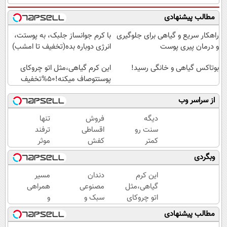
مطالب پیشنهادی
راهکار سریع و گیاهی برای جلوگیری
با کرم جوانساز جلبک، به پوستت،
و درمان پیری پوست
انرژی دوباره بده(تخفیف تا امشب)
بوتاکس گیاهی و خانگی رسید!
این کرم گیاهی،مثل اتو چروکای
پوستتوصاف میکنه!50%تخفیف
از سراسر وب
دیگه
فروش
تنها
سنت رو
اقساطی
ترفند
کمتر
کفش
موثر
حدس
چرم با
رفع
وبگردی
میزنن😉
70درصد
چروک
کرم
تخفیف
پوست،
این کرم
دندان
مسیر
ضدچروک
همین
گیاهی،مثل
مصنوعی
همراهی
گیاهی👈🏻
کرم
اتو چروکای
سبک و
و
45%تخفیف
آلمانیه
پوستتوصاف
مقاوم
گزارش
مطالب پیشنهادی
(45%
میکنه!50%تخفیف
می‌خوای؟
عملکرد