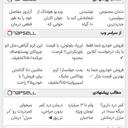
دندان مصنوعی
نوشیدنی
ویدیو هولناک از
آرتروز مفاصل
سوئیسی:
شفابخش کبد با
جوان کارتن
خود را به طور
جدیدترین
10 گیاه
خوابی که
قطعی درمان
فناوری اروپا،
موثر(تخفیف تا
میلیاردر شد.
کنید!
از سراسر وب
سبک و مقاوم |
امشب)
آموزش رایگان
◗پرسش‌نامه◖
پرداخت قسطی
فروش خودرو شما فقط
ایرپاد بلوتوثی، با قیمت
این کرم گیاهی،مثل اتو
با یک درخواست آنلاین
باورنکردنی!! فرصت
چروکای پوستتوصاف
✔
محدود
میکنه!50%تخفیف
فروش خودروی شما به
بمب جوانساز! کرم
ماشین دنا گذاشتی
بهترین قیمت بازار ✅
بوتاکس جلبک
برای فروش؟ با
اسپیرولینا50%تخفیف
خودرو45 راحت
بفروش
مطالب پیشنهادی
کمر درد داری؟
وام تا ۳ میلیارد
درمان درد کمر
میخوای
دیگه بسه! در
تومان ویژه
بدون جراحی،
کمردردت رو "در
منزل درمانش
صاحبان
تزریق ◀
منزل" درمان
کن
فروشگاه‌های
پرسش‌نامه رو پر
کنی؟ (◂فیلم +