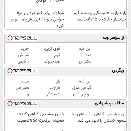
1,399,000 تومان
راز طراوت همیشگی پوست، کرم
میخوای برای کمر درد زیر تیغ
جوانساز جلبک با 45%تخفیف
جراحی بری؟! ◗پرسش‌نامه رو پر
کن◖
از سراسر وب
این کرم
قوی ترین
خرید
صدای
کرم
شمش
دکترا رو
ضدچروک
1 گرمی
در اورده
گیاهی!
از
وبگردی
😳
تحت
طلاسی
چون
لیسانس
این کرم
راز
مسیر
دیگه
آلمان
گیاهی،مثل
طراوت
همراهی
نیازی
(40%تخفیف
اتو چروکای
همیشگی
و
نداری
زمستانی)
پوستتوصاف
پوست،
گزارش
مطالب پیشنهادی
بوتاکس
میکنه!50%تخفیف
کرم
عملکرد
کنی!!!
جوانساز
گروه
این نوشیدنی گیاهی مثل آهن ربا
با این نوشیدنی گیاهی کبدت
جلبک با
اسنپ
سموم کبدتان را نابود می کند
همیشه پرقدرته55%تخفیف
45%تخفیف
در