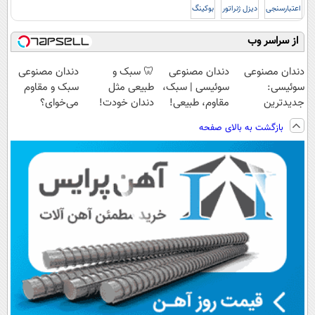
اعتبارسنجی
دیزل ژنراتور
بوکینگ
از سراسر وب
دندان مصنوعی
دندان مصنوعی
🦷 سبک و
دندان مصنوعی
سوئیسی:
سوئیسی | سبک،
طبیعی مثل
سبک و مقاوم
جدیدترین
مقاوم، طبیعی!
دندان خودت!
می‌خوای؟
فناوری اروپا،
ویزیت
نصب آسان و
پرداخت اقساطی
بازگشت به بالای صفحه
سبک و مقاوم |
رایگان+پرداخت
پرداخت اقساطی
هم داریم!😍 |
پرداخت قسطی
اقساطی😍
💳 📍 تهران
📍تهران