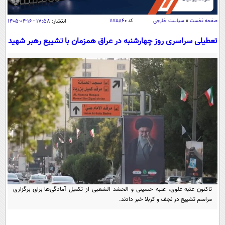
سیاسی
اقتصاد
صفحه نخست
»
سیاست خارجی
کد
۱۱۷۵۸۴۰
انتشار:
۱۷:۵۸ - ۱۶-۰۴-۱۴۰۵
جامعه
اقتصادی
تعطیلی سراسری روز چهارشنبه در عراق همزمان با تشییع رهبر شهید
ورزشی
اجتماعی
خودرو
بین الملل
حوادث
فرهنگ و هنر
سیاست خارجی
سلامت
علم و دانش
یک برش دانایی
قرآن
فناوری و It
محیط زیست
گوناگون
علمی
سفر و تفریح
فیلم
سرگرمی
اخبار کریپتو
عصر ایران 2
اقتصاد
باشگاه مغز
تاکنون عتبه علوی، عتبه حسینی و الحشد الشعبی از تکمیل آمادگی‌ها برای برگزاری
آموزش زبان
خواندنی ها و دیدنی ها
ورزش
مجله تصویری سلاح
مراسم تشییع در نجف و کربلا خبر دادند.
داستان کوتاه
سیاست