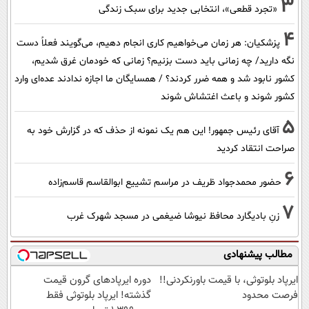
3
«تجرد قطعی»، انتخابی جدید برای سبک زندگی
4
پزشکیان: هر زمان می‌خواهیم کاری انجام دهیم، می‌گویند فعلاً دست
نگه دارید/ چه زمانی باید دست بزنیم؟ زمانی که خودمان غرق شدیم،
کشور نابود شد و همه ضرر کردند؟ / همسایگان ما اجازه ندادند عده‌ای وارد
کشور شوند و باعث اغتشاش شوند
5
آقای رئیس جمهور! این هم یک نمونه از حذف که در گزارش خود به
صراحت انتقاد کردید
6
حضور محمدجواد ظریف در مراسم تشییع ابوالقاسم قاسم‌زاده
7
زنِ بادیگارد محافظ نیوشا ضیغمی در مسجد شهرک غرب
مطالب پیشنهادی
ایرپاد بلوتوثی، با قیمت باورنکردنی!!
دوره ایرپاد‌های گرون قیمت
فرصت محدود
گذشته! ایرپاد بلوتوثی فقط