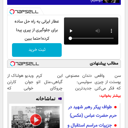
خواهیم!
عطار ایرانی یه راه حل ساده
برای جلوگیری از پیری پیدا
کرده!حتما ببین
ثبت خرید
مطالب پیشنهادی
سن واقعی
دندان مصنوعی
این کرم
ویدیو هولناک از
پوستت از چیزی
سوئیسی:
گیاهی،مثل اتو
جوان کارتن
که فکر می‌کنی
جدیدترین
چروکای
خوابی که
بیشتره...
فناوری اروپا،
پوستتوصاف
میلیاردر شد.
بیشتر بخوانید:
تماشاخانه
سبک و مقاوم |
میکنه!50%تخفیف
آموزش رایگان
طواف پیکر رهبر شهید در
پرداخت قسطی
حرم حضرت عباس (عکس)
جزییات مراسم استقبال و