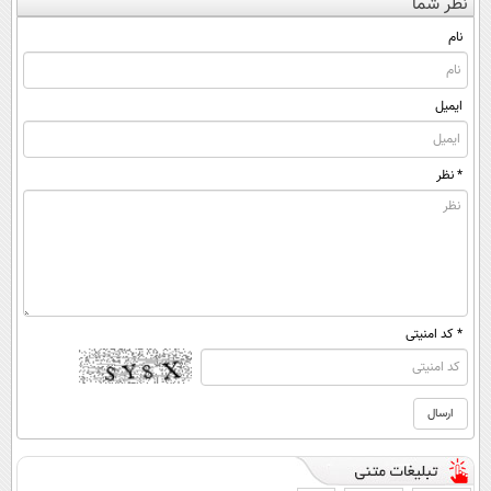
نظر شما
(◀پرسش‌نامه)
آنلاین و حضوری
کن ▶
◂پرسش‌نامه)
نام
ایمیل
* نظر
* کد امنیتی