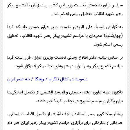
پیامک
سرگرمی
سراسر عراق به دستور نخست وزیر این کشور و همزمان با تشییع پیکر
روانشناسی
رهبر شهید انقلاب تعطیل رسمی اعلام شد.
فناوری
آشپزی
گوناگون
به گزارش ایسنا، علی الزیدی نخست وزیر عراق دستور داد که فردا
دانلود
حوادث
(چهارشنبه) همزمان با مراسم تشییع پیکر رهبر شهید انقلاب، تعطیل
رسمی اعلام شود.
محیط زیست
سلامت
بر اساس بیانیه دفتر اطلاع رسانی نخست وزیری عراق، قرار است فردا
مراسم تشییع پیکر رهبر ایران در شهرهای نجف و کربلا برگزار شود.
فرهنگی
بین الملل
عضویت در کانال تلگرام
/
روبیکا
/
بله عصر ایران
اجتماعی
تاکنون عتبه علوی، عتبه حسینی و الحشد الشعبی از تکمیل آمادگی‌ها
حیات وحش
برای برگزاری مراسم تشییع در نجف و کربلا خبر دادند.
سیاست خارجی
پیشتر سخنگوی رسمی استاندار نجف اشرف از تکمیل اقدامات امنیتی،
خدماتی و سازمانی برای برگزاری مراسم تشییع پیکر رهبر ایران خبر داد