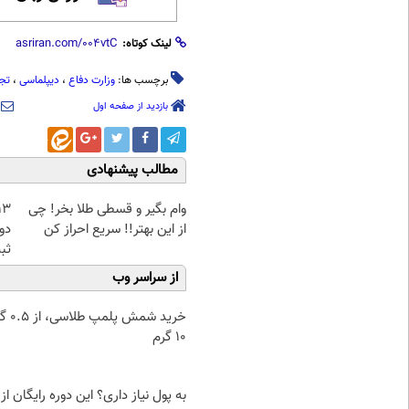
لینک کوتاه:
برچسب ها:
وزارت دفاع
،
دیپلماسی
،
تجا
بازدید از صفحه اول
مطالب پیشنهادی
وام بگیر و قسطی طلا بخر! چی
از این بهتر!! سریع احراز کن
دو
ثبت
از سراسر وب
خرید شمش پ
۱۰ گرم
به پول نیاز داری؟ این دوره رایگان از