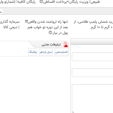
طبیعی! ویزیت رایگان+پرداخت اقساطی😍
رایگان کافیه! (شمارتو وا
ید شمش پلمپ طلاسی، از
تنها راه ثروتمند شدن واقعی❗❗
سرمایه گذاری ا
 ۱۰ گرم
بعد از این دوره تو خواب هم
| دیجی کالا
پول در بیار😍
اعتبارسنجی
دیزل ژنراتور
بوکینگ