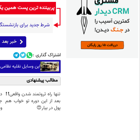
پربیننده ترین پست همین ی
شرط جدید برای بازنشستگی
خبر بعد
اشتراک گذاری :
این وسایل نقلیه نظامی 
مطالب پیشنهادی
تنها راه ثروتمند شدن واقعی❗❗
د
بعد از این دوره تو خواب هم
ج
پول در بیار😍
و 