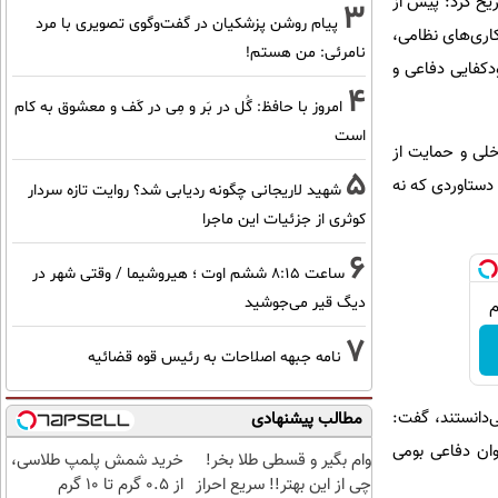
یح کرد: پیش از
3
پیام روشن پزشکیان در گفت‌و‌گوی تصویری با مرد
اری‌های نظامی،
نامرئی: من هستم!
دکفایی دفاعی و
4
امروز با حافظ: گُل در بَر و مِی در کَف و معشوق به کام
است
خلی و حمایت از
5
 دستاوردی که نه
شهید لاریجانی چگونه ردیابی شد؟ روایت تازه سردار
کوثری از جزئیات این ماجرا
6
ساعت ۸:۱۵ ششم اوت ؛ هیروشیما / وقتی شهر در
دیگ قیر می‌جوشید
7
نامه جبهه اصلاحات به رئیس قوه قضائیه
ی‌دانستند، گفت:
مطالب پیشنهادی
وان دفاعی بومی
وام بگیر و قسطی طلا بخر!
خرید شمش پلمپ طلاسی،
چی از این بهتر!! سریع احراز
از ۰.۵ گرم تا ۱۰ گرم