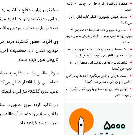
معمای ریاضی؛ رکورد حل این چالش 10 ثانیه
سخنگوی وزارت دفاع با اشاره به 
است
تست هوش تصویری: کدام کلید قفل را باز
نظامی، دانشمندان و حمله به مراک
می کند؟
انسجام ملی، حمایت مردمی و اقتد
معمای تصویری تک شاخ ها / تشخیص 3
مورد زیر 10 ثانیه برابر با دقت و هوش بصری فوق
وی افزود: حضور گسترده مردم در
العاده
یک معمای ریاضی/ خیلی ها برای رسیدن به
میدان، نشان داد محاسبات آمریک
جواب دچار چالش می شوند، شما چطور؟
تاریخی عبور کرده است.
فقط تیزبین ها می توانند این معما را در 10
ثانیه حل کنند!
سردار طلایی‌نیک با اشاره به س
تست هوش چالش برانگیز: نابغه های ریاضی
دیپلماسی را با اقتدار دنبال می‌ک
الگوی پنهان این معما را پیدا کنند!
تیزبین ها مچ این ماهی پنهان کار را بگیرند! /
تجربه‌های گذشته نیز این واقعیت ر
رکورد 10 ثانیه
وی تأکید کرد: امروز جمهوری اسلا
انقلاب اسلامی، حضرت آیت‌الله سی
قدرت ادامه خواهد داد.