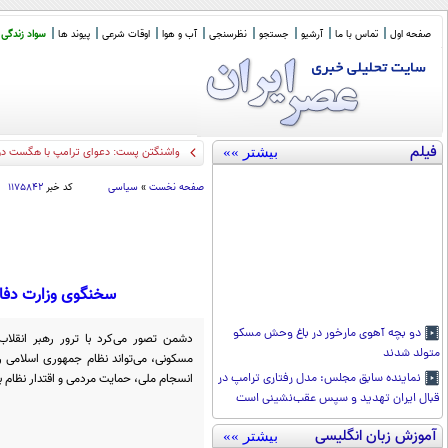
صفحه اول
تماس با ما
آرشیو
جستجو
نظرسنجی
آب و هوا
اوقات شرعی
پیوند ها
سواد زندگی
فیلم
بیشتر »»
واشنگتن پست: دعوای ترامپ با هگست دربا
صفحه نخست
»
سیاسی
کد خبر
۱۱۷۵۸۴۲
سخنگوی وزارت دفاع:
دو بچه آهوی مارخور در باغ وحش مسکو
دشمن تصور می‌کرد با ترور رهبر انقلاب
متولد شدند
مسکونی، می‌تواند نظام جمهوری اسلامی را
انسجام ملی، حمایت مردمی و اقتدار نظام 
نماینده سابق مجلس: مدل رفتاری ترامپ در
قبال ایران تهدید و سپس عقب‌نشینی است
آموزش زبان انگلیسی
بیشتر »»