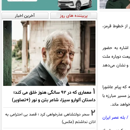
پربیننده های روز
آخرین اخبار
ر از خطوط قرمز،
 اشاره به حضور
یعت دوباره ملت
 و نشان می‌دهد
 که پیام عاشورا
1
معماری که در 92 سالگی هنوز خلق می کند؛
مسیر مبارزه با
داستان آلوارو سیزا، شاعر بتن و نور (+تصاویر)
خواهد ماند.
2
سحر دولتشاهی عذرخواهی کرد ؛ قصد بی احترامی به
/
بله عصر ایران
اذان نداشتم (عکس)