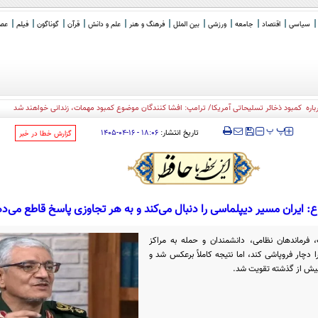
سیاسی
اقتصاد
جامعه
ورزشی
بین الملل
فرهنگ و هنر
علم و دانش
قرآن
گوناگون
فیلم
عصر 
ره کمبود ذخائر تسلیحاتی آمریکا/ ترامپ: افشا کنندگان موضوع کمبود مهمات، زندانی خواهند شد
‍‍‍ پ
پ
تاریخ انتشار:
۱۸:۰۶ - ۱۶-۰۴-۱۴۰۵
‌گزارش خطا در خبر
 ایران مسیر دیپلماسی را دنبال می‌کند و به هر تجاوزی پاسخ قاطع می‌د
، فرماندهان نظامی، دانشمندان و حمله به مراکز
 دچار فروپاشی کند، اما نتیجه کاملاً برعکس شد و
بیش از گذشته تقویت شد.