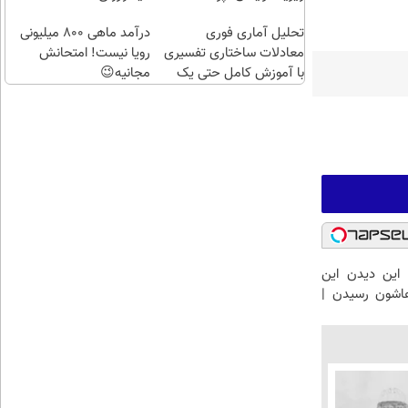
طلا با
اقساطی😍
تحلیل آماری فوری
چند
درآمد ماهی 800 میلیونی
معادلات ساختاری تفسیری
کلیک)
رویا نیست! امتحانش
با آموزش کامل حتی یک
مجانیه😉
روزه !!
با این دیدن این
هاشون رسیدن |