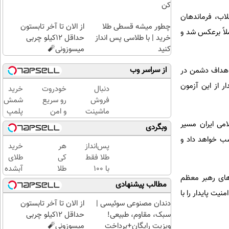
کن
لاب، فرماندهان
چطور میشه قسطی طلا
از الان تا آخر تابستون
ملاً برعکس شد و
خرید | با طلاسی پس انداز
حداقل 12کیلو چربی
کنید
میسوزونی🧨
از سراسر وب
 اهداف دشمن در
ر از این آزمون
دنبال
خودروت
خرید
فروش
رو سریع
شمش
ماشینت
و امن
پلمپ
هستی
بفروش
طلاسی،
امی ایران مسیر
وبگردی
؟ اینجا
🚘 تنها
از ۰.۵
اسب خواهد داد و
راحت و
با یک
گرم تا
پس‌انداز
هر
خرید
سریع
بار
۱۰ گرم
طلا فقط
کی
طلای
بفروش
مراجعه
با ۱۰۰
طلا
آبشده
‌های رهبر معظم
👇
✅
هزارتومان
داره،
حتی با
مطالب پیشنهادی
(امن و
غم
۱۰۰هزارتومان
ت پایدار را با
راحت)
نداره!
دندان مصنوعی سوئیسی |
از الان تا آخر تابستون
😊💎
سبک، مقاوم، طبیعی!
حداقل 12کیلو چربی
(خرید
ویزیت رایگان+پرداخت
میسوزونی🧨