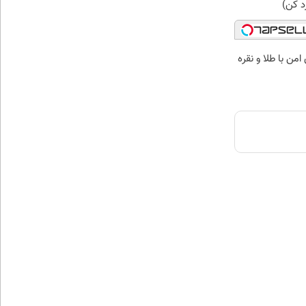
رد کن)
من با طلا و نقره