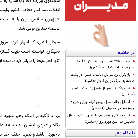
سخنگوی وزارت دفاع با اشاره به س
انقلاب، ساختار دفاعی کشور وابست
جمهوری اسلامی ایران را به سمت 
توسعه صنایع بومی شد.
سردار طلایی‌نیک اظهار کرد: امرو
نخبگان، توانسته است طیف گسترده‌ا
در حاشیه
تنها تحریم‌ها را بی‌اثر کرده، بلکه
سحر دولتشاهی عذرخواهی کرد ؛ قصد بی
احترامی به اذان نداشتم (عکس)
بازیگران زن سریال «بامداد خمار» در پشت
صحنه به سبک دوران قاجار (عکس)
تیپ رنگی تارا سریال شغال در جشن نفس
(+عکس)
استایل جالب مدل روس فیلم ایرانی جزیره
جیمز باند در اصفهان (+عکس)
وی با تأکید بر اینکه رهبر شهید ا
تیپ مشکی و خاص فریبا نادری ستاره سریال
ستایش در آیین مهرورزی (+عکس)
نگاه راهبردی ایشان به توسعه عل
باشگاه مغز
برخوردار باشد و تجربه جنگ اخیر نی