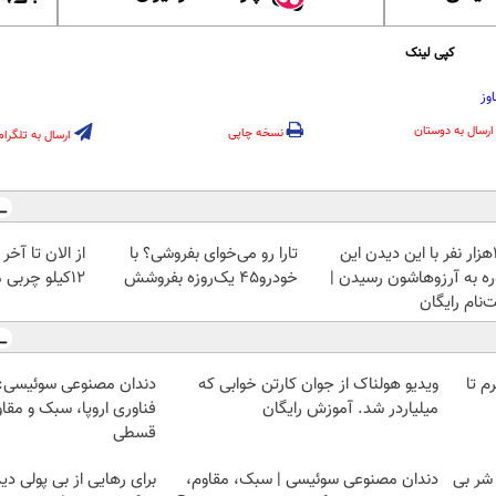
کپی لینک
وز
ارسال به دوستان
نسخه چاپی
ارسال به تلگرام
13هزار نفر با این دیدن این
تارا رو می‌خوای بفروشی؟ با
از الان تا آخ
ره به آرزوهاشون رسیدن |
خودرو۴۵ یک‌روزه بفروشش
12کیلو چربی میسوزونی🧨
‌‌نام رایگان
لمپ طلاسی، از ۰.۵ گرم تا
ویدیو هولناک از جوان کارتن خوابی که
دندان مصنوعی سوئیسی:
میلیاردر شد. آموزش رایگان
فناوری اروپا، سبک و مقا
قسطی
 شر بی
دندان مصنوعی سوئیسی | سبک، مقاوم،
برای رهایی از بی پولی د