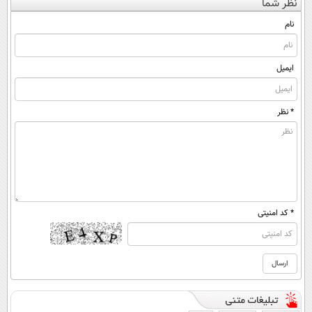
نظر شما
(◀پرسش‌نامه)
ساخت!
◀پرسش‌نامه پر
◂پرسش‌نامه)
کن▶
نام
ایمیل
* نظر
* کد امنیتی