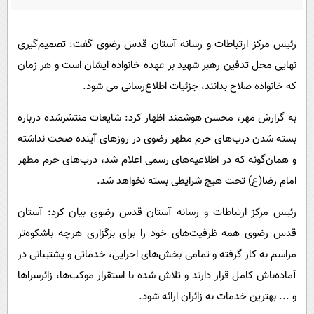
پیامک
سرگرمی
روانشناسی
فناوری
رئیس مرکز ارتباطات و رسانه آستان قدس رضوی گفت: تصمیم‌گیری
آشپزی
گوناگون
نهایی محل تدفین رهبر شهید بر عهده خانواده ایشان است و هر زمان
دانلود
حوادث
که خانواده صلاح بدانند، جزئیات اطلاع‌رسانی می شود.
محیط زیست
به گزارش مهر، محسن هوشمند اظهار کرد: شایعات منتشرشده درباره
سلامت
بسته شدن درب‌های حرم مطهر رضوی در روزهای آینده صحت نداشته
و ‌همان‌گونه که در اطلاعیه‌های رسمی اعلام شد، درب‌های حرم مطهر
فرهنگی
امام رضا(ع) تحت هیچ شرایطی بسته نخواهد شد.
بین الملل
رئیس مرکز ارتباطات و رسانه آستان قدس رضوی بیان کرد: آستان
اجتماعی
قدس رضوی همه ظرفیت‌های خود را برای برگزاری هرچه باشکوه‌تر
حیات وحش
مراسم به کار گرفته و تمامی بخش‌های اجرایی، خدماتی و پشتیبانی در
سیاست خارجی
آماده‌باش کامل قرار دارند و تلاش شده با استقرار موکب‌ها، زائرسراها
و ... بهترین خدمات به زائران‌ ارائه شود.