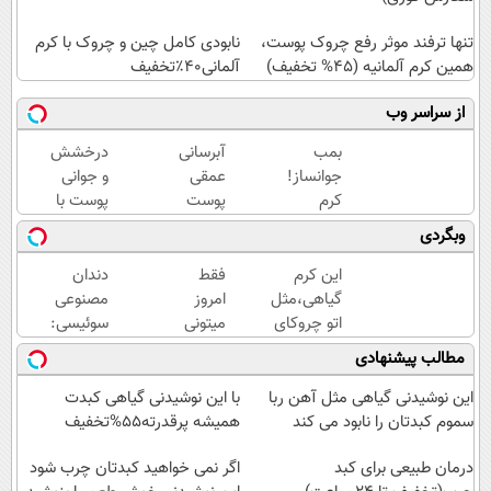
تنها ترفند موثر رفع چروک پوست،
نابودی کامل چین و چروک با کرم
همین کرم آلمانیه (45% تخفیف)
آلمانی۴۰٪تخفیف
از سراسر وب
بمب
آبرسانی
درخشش
جوانساز!
عمقی
و جوانی
کرم
پوست
پوست با
بوتاکس
در
جلبک
وبگردی
جلبک
تابستان
اسپیرولینا!
اسپیرولینا50%تخفیف
با کرم
خرید
این کرم
فقط
دندان
جوانساز
محصول با
گیاهی،مثل
امروز
مصنوعی
آلمانی!
تخفیف
اتو چروکای
میتونی
سوئیسی:
ویژه
پوستتوصاف
معروف
جدیدترین
مطالب پیشنهادی
میکنه!50%تخفیف
ترین
فناوری
چربیسوز
اروپا،
این نوشیدنی گیاهی مثل آهن ربا
با این نوشیدنی گیاهی کبدت
لاغری
سبک و
سموم کبدتان را نابود می کند
همیشه پرقدرته55%تخفیف
گیاهی
مقاوم |
درمان طبیعی برای کبد
رو با
پرداخت
اگر نمی خواهید کبدتان چرب شود