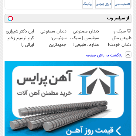
اعتبارسنجی
دیزل ژنراتور
بوکینگ
از سراسر وب
🦷 سبک و
دندان مصنوعی
دندان مصنوعی
این دکتر شیرازی
طبیعی مثل
سوئیسی | سبک،
سوئیسی:
کرم ترمیم زخم
دندان خودت!
مقاوم، طبیعی!
جدیدترین
ایرانی را
نصب آسان و
ویزیت
فناوری اروپا،
ساخت!!!
بازگشت به بالای صفحه
پرداخت اقساطی
رایگان+پرداخت
سبک و مقاوم |
💳 📍 تهران
اقساطی😍
پرداخت قسطی