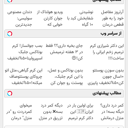
آرتروز مفاصل
نوشیدنی
ویدیو هولناک از
دندان مصنوعی
خود را به طور
شفابخش کبد با
جوان کارتن
سوئیسی:
قطعی درمان
10 گیاه
خوابی که
جدیدترین
کنید!
موثر(تخفیف تا
میلیاردر شد.
فناوری اروپا،
از سراسر وب
◗پرسش‌نامه◖
امشب)
آموزش رایگان
سبک و مقاوم |
پرداخت قسطی
این دکتر شیرازی کرم
جای بخیه داری؟؟ فقط
بمب جوانساز! کرم
ترمیم زخم ایرانی را
در 3 هفته ترمیمش
بوتاکس جلبک
ساخت!!!
کن!😍
اسپیرولینا50%تخفیف
بدون سوزن پوستتو
بدون بوتاکس و عمل،
این کرم گیاهی،مثل اتو
10سال جوون
با این کرم جلبک،
چروکای پوستتوصاف
کن50%تخفیف پاییزی
پوستت رو جوان کن
میکنه!50%تخفیف
مطالب پیشنهادی
کمر درد داری؟
برای اولین بار در
دیگه کمر درد
میخوای
دیگه بسه! در
ایران🇮🇷 این
بسه❌ بدون
کمردردت رو "در
منزل درمانش
دکتر کرم ترمیم
تزریق در منزل
منزل" درمان
کن
کننده 23 روزه
درمانش کن✅
کنی؟ (◂فیلم +