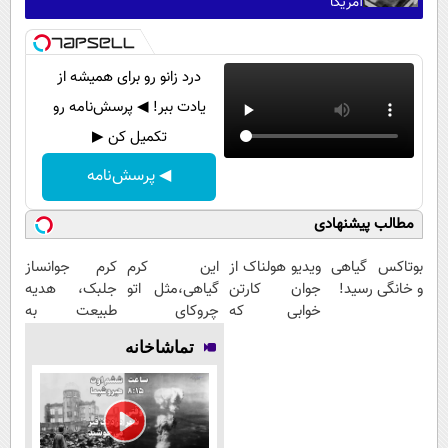
آمریکا
درد زانو رو برای همیشه از
یادت ببر! ◀ پرسش‌نامه رو
تکمیل کن ▶
◀ پرسش‌نامه
مطالب پیشنهادی
بوتاکس گیاهی
ویدیو هولناک از
این کرم
کرم جوانساز
و خانگی رسید!
جوان کارتن
گیاهی،مثل اتو
جلبک، هدیه
خوابی که
چروکای
طبیعت به
میلیاردر شد.
پوستتوصاف
شما(خرید با
تماشاخانه
آموزش رایگان
میکنه!50%تخفیف
تخفیف ویژه)