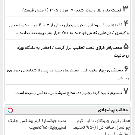
3
قیمت دلار، طلا و سکه شنبه ۱۷ مرداد ۱۴۰۵ (+جدول قیمت)
4
گفته‌های یک روحانی تندرو و ردپای بیش از ۳ یا ۴ جرم جدی امنیتی
و کیفری / آن‌هایی که می‌خواهند به ۲۵۰ هزار نفر بپیوندند بدانند ...
5
محمدباقر خرازی تحت تعقیب قرار گرفت / احضار به دادگاه ویژه
روحانیت
6
دستگیری چهار متهم قتل حمیدرضا رجب‌زاده پس از شناسایی خودروی
ربایش
7
تسنیم تایید کرد: رجب‌زاده، مداح سرشناس، به‌قتل رسیده است
مطالب پیشنهادی
عمقی ترین چروکاتو، با این کرم
بمب جوانساز! کرم بوتاکس جلبک
جوانساز، صاف کن! (50% تخفیف
اسپیرولینا50%تخفیف
سفارش فوری)