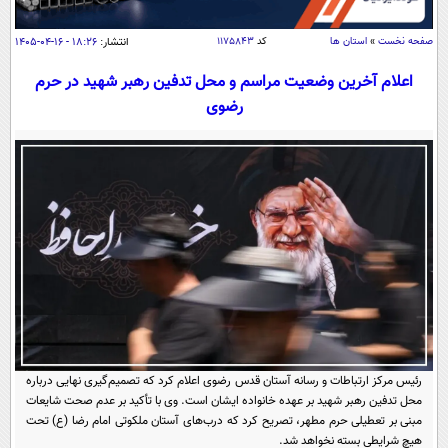
سیاسی
اقتصاد
صفحه نخست
»
استان ها
کد
۱۱۷۵۸۴۳
انتشار:
۱۸:۲۶ - ۱۶-۰۴-۱۴۰۵
جامعه
اقتصادی
اعلام آخرین وضعیت مراسم و محل تدفین رهبر شهید در حرم
رضوی
ورزشی
اجتماعی
خودرو
بین الملل
حوادث
فرهنگ و هنر
سیاست خارجی
سلامت
علم و دانش
یک برش دانایی
قرآن
فناوری و It
محیط زیست
گوناگون
علمی
سفر و تفریح
فیلم
سرگرمی
اخبار کریپتو
عصر ایران 2
اقتصاد
باشگاه مغز
آموزش زبان
خواندنی ها و دیدنی ها
رئیس مرکز ارتباطات و رسانه آستان قدس رضوی اعلام کرد که تصمیم‌گیری نهایی درباره
ورزش
مجله تصویری سلاح
محل تدفین رهبر شهید بر عهده خانواده ایشان است. وی با تأکید بر عدم صحت شایعات
داستان کوتاه
سیاست
مبنی بر تعطیلی حرم مطهر، تصریح کرد که درب‌های آستان ملکوتی امام رضا (ع) تحت
هیچ شرایطی بسته نخواهد شد.