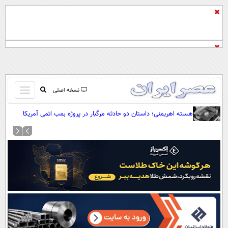
باز
نسخه اصلی
و
صفحه اول
هسته اهریمنی؛ داستان دو حادثه مرگبار در پروژه بمب اتمی آمریکا
بسته
تماس با ما
کردن
آرشیو
منو
جستجو
نظرسنجی
آب و هوا
اوقات شرعی
پیوند ها
سواد زندگی