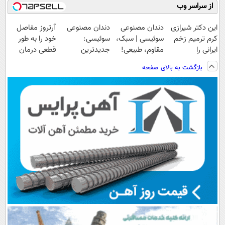
از سراسر وب
این دکتر شیرازی
دندان مصنوعی
دندان مصنوعی
آرتروز مفاصل
کرم ترمیم زخم
سوئیسی | سبک،
سوئیسی:
خود را به طور
ایرانی را
مقاوم، طبیعی!
جدیدترین
قطعی درمان
ساخت!!!
ویزیت
فناوری اروپا،
کنید!
بازگشت به بالای صفحه
رایگان+پرداخت
سبک و مقاوم |
◗پرسش‌نامه◖
اقساطی😍
پرداخت قسطی