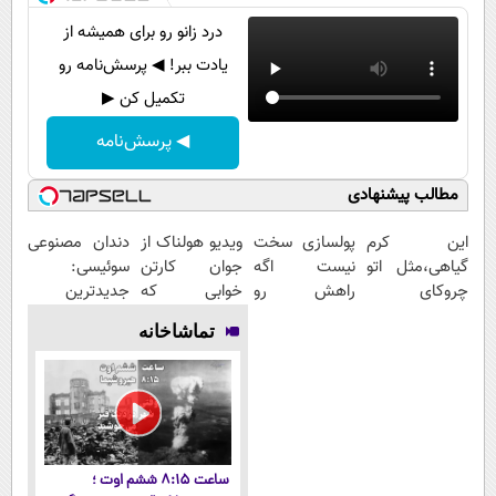
درد زانو رو برای همیشه از
یادت ببر! ◀ پرسش‌نامه رو
تکمیل کن ▶
◀ پرسش‌نامه
مطالب پیشنهادی
این کرم
پولسازی سخت
ویدیو هولناک از
دندان مصنوعی
گیاهی،مثل اتو
نیست اگه
جوان کارتن
سوئیسی:
چروکای
راهش رو
خوابی که
جدیدترین
پوستتوصاف
بدونی! " دوره
میلیاردر شد.
فناوری اروپا،
تماشاخانه
میکنه!50%تخفیف
رایگان "
آموزش رایگان
سبک و مقاوم |
پرداخت قسطی
ساعت ۸:۱۵ ششم اوت ؛