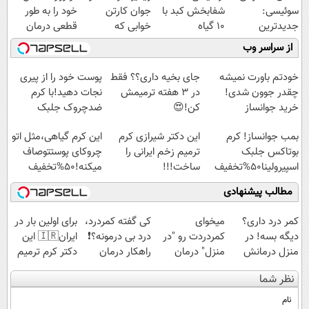
سوئیسی:
شفابخش کبد با
جوان کارتن
خود را به طور
جدیدترین
10 گیاه
خوابی که
قطعی درمان
فناوری اروپا،
موثر(تخفیف تا
میلیاردر شد.
کنید!
از سراسر وب
سبک و مقاوم |
امشب)
آموزش رایگان
◗پرسش‌نامه◖
پرداخت قسطی
خودتم باورت نمیشه
جای بخیه داری؟؟ فقط
پوست خود را از پیری
چقدر جوون شدی!
در 3 هفته ترمیمش
نجات دهید!با کرم
خرید جوانساز
کن!😍
ضدچروک جلبک
اسپیرولینا با تخفیف
بمب جوانساز! کرم
این دکتر شیرازی کرم
این کرم گیاهی،مثل اتو
ویژه
بوتاکس جلبک
ترمیم زخم ایرانی را
چروکای پوستتوصاف
اسپیرولینا50%تخفیف
ساخت!!!
میکنه!50%تخفیف
مطالب پیشنهادی
کمر درد داری؟
میخوای
کی گفته کمردرد،
برای اولین بار در
دیگه بسه! در
کمردردت رو "در
درد بی درمونه؟❗
ایران🇮🇷 این
منزل درمانش
منزل" درمان
راهکار درمان
دکتر کرم ترمیم
کن
کنی؟ (◂فیلم +
+پرسشنامه
کننده 23 روزه
نظر شما
(◀پرسش‌نامه)
◂پرسش‌نامه)
ساخت!
نام