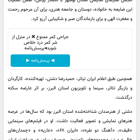
انجمن هنرهای نمایشی استان بوشهر با انتشار پیامی، ضمن تسلیت
این ضایعه به خانواده، دوستان و جامعه هنری، برای آن مرحوم رحمت
و مغفرت الهی و برای بازماندگان صبر و شکیبایی آرزو کرد.
جراحی کمر ممنوع ❌ در منزل از
شر کمر درد خلاص
شوید◂پرسش‌نامه
◀ پرسش‌نامه ▶
همچنین طبق اعلام ایران تیاتر، حمیدرضا دشتی، تهیه‌کننده، کارگردان
و بازیگر تئاتر، سینما و تلویزیون استان البرز، بر اثر عارضه سکته
درگذشت.
دشتی از هنرمندان شناخته‌شده استان البرز بود که سال‌ها در عرصه
هنرهای نمایشی و تصویر فعالیت داشت. او در فیلم‌های سینمایی
«قیف»، «آهنگ دو نفره»، «ایران ۶۸»، «عاریه» و «چمدان‌های
خالی» و نیز مجموعه‌های تلویزیونی «یوسف پیامبر»، «ساخت ایران