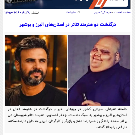
سیاسی
اقتصاد
صفحه نخست
»
فرهنگی/هنری
کد
۱۱۷۵۸۵۰
انتشار:
۱۹:۳۸ - ۱۶-۰۴-۱۴۰۵
جامعه
اقتصادی
درگذشت دو هنرمند تئاتر در استان‌های البرز و بوشهر
ورزشی
اجتماعی
خودرو
بین الملل
حوادث
فرهنگ و هنر
سیاست خارجی
سلامت
علم و دانش
یک برش دانایی
قرآن
فناوری و It
محیط زیست
گوناگون
علمی
سفر و تفریح
فیلم
سرگرمی
اخبار کریپتو
عصر ایران 2
اقتصاد
باشگاه مغز
جامعه هنرهای نمایشی کشور در روزهای اخیر با درگذشت دو هنرمند فعال در
آموزش زبان
خواندنی ها و دیدنی ها
استان‌های البرز و بوشهر به سوگ نشست. جعفر احمدپور، هنرمند تئاتر شهرستان دیر
ورزش
مجله تصویری سلاح
بر اثر سانحه رانندگی و حمیدرضا دشتی، بازیگر و کارگردان البرزی به دلیل عارضه سکته،
داستان کوتاه
سیاست
دار فانی را وداع گفتند.