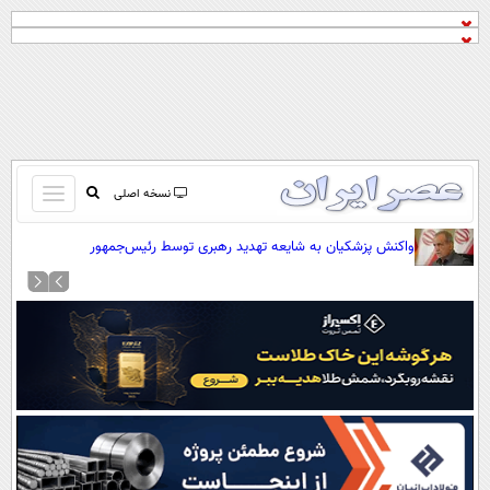
باز
نسخه اصلی
و
صفحه اول
واکنش پزشکیان به شایعه تهدید رهبری توسط رئیس‌جمهور
بسته
تماس با ما
کردن
آرشیو
منو
جستجو
نظرسنجی
آب و هوا
اوقات شرعی
پیوند ها
سواد زندگی