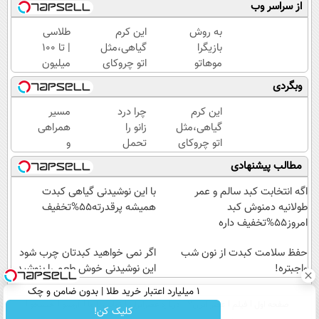
از سراسر وب
به روش
این کرم
طلاسی
بازیگرا
گیاهی،مثل
| تا 100
موهاتو
اتو چروکای
میلیون
پرپشت
پوستتوصاف
وام
وبگردی
کن!
میکنه!50%تخفیف
آنی
شامپوجلبک
خرید
این کرم
چرا درد
مسیر
با40%تخفیف
طلا💰
گیاهی،مثل
زانو را
همراهی
ثبت
اتو چروکای
تحمل
و
نام
پوستتوصاف
می‌کنی؟
گزارش
مطالب پیشنهادی
کن!
میکنه!50%تخفیف
خیلی
عملکرد
ساده
گروه
اگه انتخابت کبد سالم و عمر
با این نوشیدنی گیاهی کبدت
درمنزل
اسنپ
طولانیه دمنوش کبد
همیشه پرقدرته55%تخفیف
درمانش
در
امروز55%تخفیف داره
کن
۱۴۰۴
حفظ سلامت کبدت از نون شب
اگر نمی خواهید کبدتان چرب شود
واجبتره!
این نوشیدنی خوش طعم را بنوشید
۱ میلیارد اعتبار خرید طلا | بدون ضامن و چک
صفحه اول
فیلم
عصر ایران۲
درباره عصرایران
تماس با ما
آرشیو
جستجو
کلیک کن!