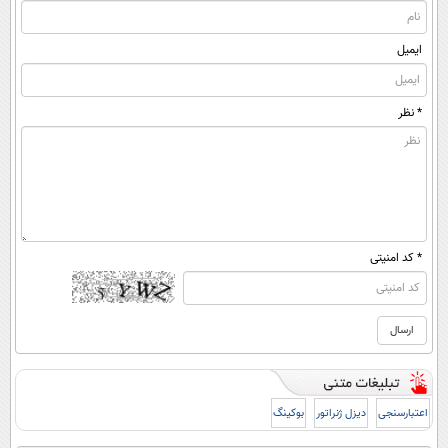
ایمیل
* نظر
* کد امنیتی
اعتبارسنجی
دیزل ژنراتور
بوکینگ