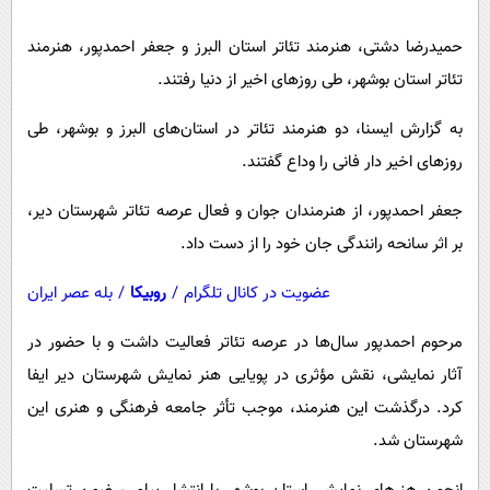
پیامک
سرگرمی
حمیدرضا دشتی، هنرمند تئاتر استان البرز و جعفر احمدپور، هنرمند
روانشناسی
فناوری
تئاتر استان بوشهر، طی روزهای اخیر از دنیا رفتند.
آشپزی
گوناگون
به گزارش ایسنا، دو هنرمند تئاتر در استان‌های البرز و بوشهر، طی
دانلود
حوادث
روزهای اخیر دار فانی را وداع گفتند.
محیط زیست
جعفر احمدپور، از هنرمندان جوان و فعال عرصه تئاتر شهرستان دیر،
سلامت
بر اثر سانحه رانندگی جان خود را از دست داد.
فرهنگی
عضویت در کانال تلگرام
/
روبیکا
/
بله عصر ایران
بین الملل
اجتماعی
مرحوم احمدپور سال‌ها در عرصه تئاتر فعالیت داشت و با حضور در
آثار نمایشی، نقش مؤثری در پویایی هنر نمایش شهرستان دیر ایفا
حیات وحش
کرد. درگذشت این هنرمند، موجب تأثر جامعه فرهنگی و هنری این
سیاست خارجی
شهرستان شد.