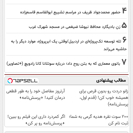
4
حضور محمدجواد ظریف در مراسم تشییع ابوالقاسم قاسم‌زاده
5
زنِ بادیگارد محافظ نیوشا ضیغمی در مسجد شهرک غرب
6
تله توسعه تک‌پروژه‌ای در اردبیل/وقتی یک ابرپروژه، موارد دیگر را به
حاشیه می‌راند
7
بانوی معماری که به بتن روح داد؛ درباره سوتلانا کانا رادویچ (+تصاویر)
مطالب پیشنهادی
زانو دردت رو بدون قرص برای
آرتروز مفاصل خود را به طور قطعی
همیشه خوب کن! (قدم اول،
درمان کنید! ◗پرسش‌نامه◖
پرسش‌نامه)
200 سوت نقره هدیه گرمی به شما؛
اگر کمردرد داری این فیلم رو ببین!
ثبت نام کن
◗پرسش‌نامه رو پر کن◖