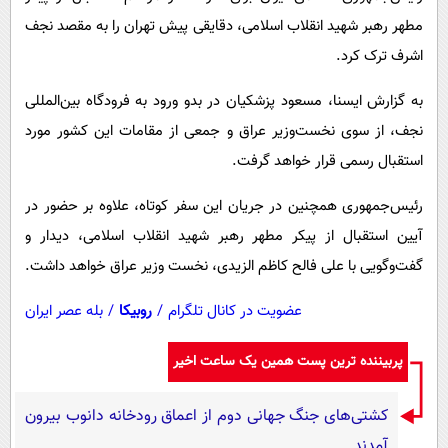
پیامک
سرگرمی
مطهر رهبر شهید انقلاب اسلامی، دقایقی پیش تهران را به مقصد نجف
روانشناسی
فناوری
اشرف ترک کرد.
آشپزی
گوناگون
به گزارش ایسنا، مسعود پزشکیان در بدو ورود به فرودگاه بین‌المللی
دانلود
حوادث
نجف، از سوی نخست‌وزیر عراق و جمعی از مقامات این کشور مورد
محیط زیست
استقبال رسمی قرار خواهد گرفت.
سلامت
رئیس‌جمهوری همچنین در جریان این سفر کوتاه، علاوه بر حضور در
فرهنگی
آیین استقبال از پیکر مطهر رهبر شهید انقلاب اسلامی، دیدار و
گفت‌وگویی با علی فالح کاظم الزیدی، نخست وزیر عراق خواهد داشت.
بین الملل
اجتماعی
عضویت در کانال تلگرام
/
روبیکا
/
بله عصر ایران
حیات وحش
پربیننده ترین پست همین یک ساعت اخیر
سیاست خارجی
کشتی‌های جنگ جهانی دوم از اعماق رودخانه دانوب بیرون
آمدند