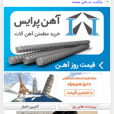
بازگشت به بالای صفحه
سبک و مقاوم |
دیجیتال |
هم داریم!😍 |
پرداخت قسطی
پرداخت در 4
📍تهران
قسط |📍 تهران
پربیننده های روز
آخرین اخبار