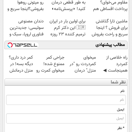
مقاوم می‌خوای؟
به طور قطعی درمان
رو میتونی روهوا
پرداخت اقساطی هم
کنید! ◗پرسش‌نامه◖
بفروشی؟اینجا سریع و
داریم!😍 | 📍تهران
راحت بفروش
ماشین تارا گذاشتی
برای اولین بار در ایران
دندان مصنوعی
برای فروش ؟ اینجا
🇮🇷 این دکتر کرم
سوئیسی: جدیدترین
سریع و راحت بفروش
ترمیم کننده 23 روزه
فناوری اروپا، سبک و
ساخت!
مقاوم | پرداخت
مطالب پیشنهادی
قسطی
‌راه خلاصی از
میخوای
جراحی کمر
کمر درد داری؟
کمردرد
کمردردت رو "در
ممنوع شده!
دیگه بسه! در
همینجاست ◀
منزل" درمان
میخوای کمرت رو
منزل درمانش
فقط کافیه فرم
کنی؟ (◂فیلم +
در منزل درمان
کن
نظر شما
رو پر کنی!
◂پرسش‌نامه)
کنی؟
(◀پرسش‌نامه)
((پرسش‌نامه))
نام
ایمیل
* نظر