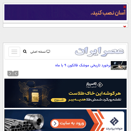
باز
نسخه اصلی
و
صفحه اول
برخورد تاریخی موشک فالکون ۹ با ماه
بسته
تماس با ما
کردن
آرشیو
منو
جستجو
نظرسنجی
آب و هوا
اوقات شرعی
پیوند ها
سواد زندگی