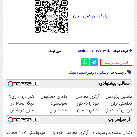
اپلیکیشن عصر ایران
لینک کوتاه:
کپی لینک
‌گزارش خطا در خبر
برچسب ها:
پزشکیان
،
رهبر شهید
،
نجف
مطالب پیشنهادی
ماشین برلیانس
آرتروز مفاصل
دندان مصنوعی
کمر درد داری؟
گذاشتی برای
خود را به طور
سوئیسی:
دیگه بسه! در
فروش؟ با خیال
قطعی درمان
جدیدترین
منزل درمانش
راحت بفروش
کنید!
فناوری اروپا،
کن
از سراسر وب
◗پرسش‌نامه◖
سبک و مقاوم |
(◀پرسش‌نامه)
پرداخت قسطی
دندان مصنوعی سبک و
آرتروز مفاصل خود را
میدونستی 207 خودت