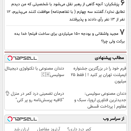
6
پزشکیان‌: آنچه گاهی از رهبر نقل می‌شود با شخصیتی که من دیدم
تطابق ندارد/ گفتند سه چهارم ( با تفاهم‌نامه) موافقت کنند می‌پذیرم، 12
نفر از 13 نفر رأی دادند و پذیرفتند
7
مجید واشقانی و بودجه 150 میلیاردی برای ساخت فیلم! خدا بده
برکت ولی چرا؟
مطالب پیشنهادی
فرم خود را در بزرگترین جشنواره
دندان مصنوعی با تکنولوژی دیجیتال
ایمپلنت تهران پر کنید ! | فقط ۲۵
سوئیسی🇨🇭
میلیون
دندان مصنوعی سوئیسی:
درمان تضمینی درد کمر در منزل 👌
جدیدترین فناوری اروپا، سبک و
"کافیه پرسش‌نامه رو پر کنی"
مقاوم | پرداخت قسطی
از سراسر وب
کمر درد داری؟
آرتروز مفاصل
ارزان شد