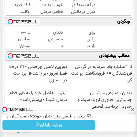
دیگه بسه! در
خود را به طور
!!!! خرید
منزل درمانش
قطعی درمان
اکانت
کن
کنید!
NANO
وبگردی
(◀پرسش‌نامه)
◗پرسش‌نامه◖
BANANA
با تخفیف
برای
دندان
تا 100
ویژه
اولین
مصنوعی
میلیون
بار در
با
تومان
ایران
تکنولوژی
وام
مطالب پیشنهادی
🇮🇷
دیجیتال
فوری
این
سوئیسی
خرید
تا 3میلیارد وام سرمایه در گردش
دوربین لامپی چرخشی 360 درجه
دکتر
🇨🇭
طلا💰
فروشندگان => فروشگاهت رو ثبت
فقط امروز حراج شد🔥 پرداخت
کرم
💰
کن
درب منزل
ترمیم
(بدون
دندان مصنوعی سوئیسی:
کننده
ضامن)
آرتروز مفاصل خود را به طور قطعی
23
جدیدترین فناوری اروپا، سبک و
درمان کنید! ◗پرسش‌نامه◖
مقاوم | پرداخت قسطی
روزه
ساخت!
🦷 سبک و طبیعی مثل دندان خودت! نصب آسان و
صفحه اول
فیلم
عصر ایران۲
درباره عصرایران
تماس با ما
آرشیو
جستجو
پرداخت اقساطی 💳 📍 تهران
ویزیت رایگان😍
پیوندها
نظرسنجی
آب و هوا
اوقات شرعی
سواد زندگی