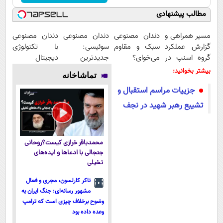
مطالب پیشنهادی
مسیر همراهی و
دندان مصنوعی
دندان مصنوعی
دندان مصنوعی
گزارش عملکرد
سبک و مقاوم
سوئیسی:
با تکنولوژی
گروه اسنپ در
می‌خوای؟
جدیدترین
دیجیتال
۱۴۰۴
پرداخت
فناوری اروپا،
سوئیسی🇨🇭
بیشتر بخوانید:
تماشاخانه
اقساطی هم
سبک و مقاوم |
جزییات مراسم استقبال و
داریم!😍 | 📍
پرداخت قسطی
تهران
تشیبع رهبر شهید در نجف
محمدباقر خرازی کیست؟روحانی
جنجالی با ادعاها و ایده‌های
تخیلی
تاکر کارلسون، مجری و فعال
مشهور رسانه‌ای: جنگ ایران به
وضوح برخلاف چیزی است که ترامپ
وعده داده بود