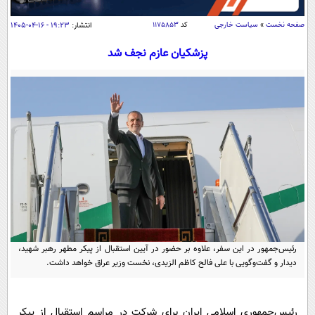
سیاسی
صفحه نخست
»
سیاست خارجی
کد
۱۱۷۵۸۵۳
انتشار:
۱۹:۲۳ - ۱۶-۰۴-۱۴۰۵
اقتصاد
پزشکیان عازم نجف شد
جامعه
اقتصادی
ورزشی
اجتماعی
خودرو
بین الملل
حوادث
فرهنگ و هنر
سیاست خارجی
سلامت
علم و دانش
یک برش دانایی
قرآن
فناوری و It
محیط زیست
گوناگون
علمی
سفر و تفریح
فیلم
سرگرمی
اخبار کریپتو
عصر ایران 2
اقتصاد
باشگاه مغز
رئیس‌جمهور در این سفر، علاوه بر حضور در آیین استقبال از پیکر مطهر رهبر شهید،
دیدار و گفت‌وگویی با علی فالح کاظم الزیدی، نخست وزیر عراق خواهد داشت.
آموزش زبان
خواندنی ها و دیدنی ها
ورزش
مجله تصویری سلاح
داستان کوتاه
سیاست
رئیس‌جمهوری اسلامی ایران برای شرکت در مراسم استقبال از پیکر