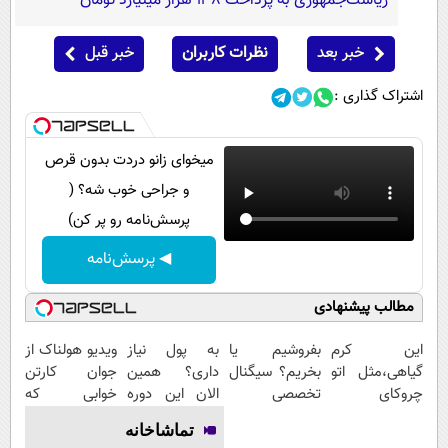
ریاست‌جمهوری به پرداخت ۱۳۸ هزار میلیارد تومان
خبر بعد
نظرات کاربران
خبر قبل
اشتراک گذاری :
میخوای زانو دردت بدون قرص
و جراحی خوب شه؟ (
پرسش‌نامه رو پر کن)
◀ پرسش‌نامه
مطالب پیشنهادی
این کرم
بفروشیم یا
به پول نیاز
ویدیو هولناک از
گیاهی،مثل اتو
بخریم؟ سیگنال
داری؟ همین
جوان کارتن
چروکای
تخصصی
الان این دوره
خوابی که
پوستتوصاف
دریافت کن (
رایگان رو شرکت
میلیاردر شد.
تماشاخانه
میکنه!50%تخفیف
اشتراک رایگان )
کن تا دیر
آموزش رایگان