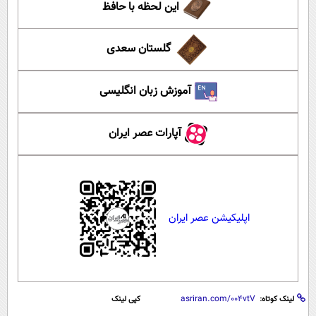
این لحظه با حافظ
گلستان سعدی
آموزش زبان انگلیسی
آپارات عصر ایران
اپلیکیشن عصر ایران
لینک کوتاه:
کپی لینک