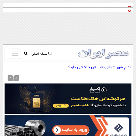
باز
نسخه اصلی
و
صفحه اول
کدام شهر شمالی، تابستان خنک‌تری دارد؟
بسته
تماس با ما
کردن
آرشیو
منو
جستجو
نظرسنجی
آب و هوا
اوقات شرعی
پیوند ها
سواد زندگی