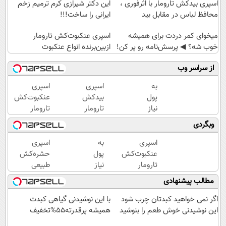
اسپری بیدکش تارومار با اثرفوری ،
این دکتر شیرازی کرم ترمیم زخم
محافظ لباس در مقابل بید
ایرانی را ساخت!!!
میخوای کمر دردت برای همیشه
اسپری عنکبوت‌‌کش تارومار
خوب شه؟ ◀ پرسش‌نامه رو پر کن!
ازبین‌برنده انواع عنکبوت
از سراسر وب
به
اسپری
اسپری
پول
بیدکش
عنکبوت‌‌کش
نیاز
تارومار
تارومار
داری؟
با
ازبین‌برنده
وبگردی
همین
اثرفوری
انواع
الان
،
عنکبوت
اسپری
به
اسپری
این
محافظ
عنکبوت‌‌کش
پول
حشره‌کش
دوره
لباس
تارومار
نیاز
طبیعی
رایگان
در
ازبین‌برنده
داری؟
تارومار
مطالب پیشنهادی
رو
مقابل
انواع
همین
سازگار با
شرکت
بید
عنکبوت
الان
محیط
اگر نمی خواهید کبدتان چرب شود
با این نوشیدنی گیاهی کبدت
کن تا
این
زیست و با
این نوشیدنی خوش طعم را بنوشید
همیشه پرقدرته55%تخفیف
دیر
دوره
محافظت