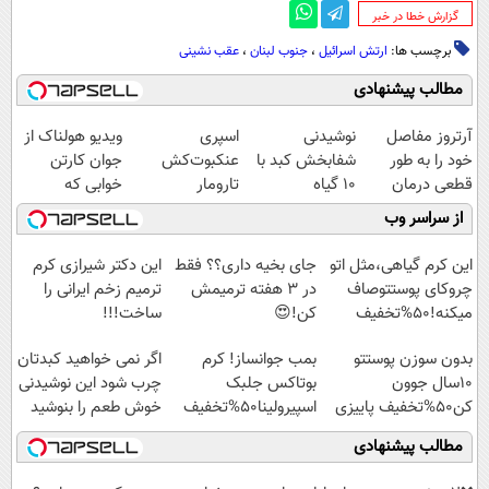
‌گزارش خطا در خبر
برچسب ها:
ارتش اسرائیل
،
جنوب لبنان
،
عقب نشینی
مطالب پیشنهادی
آرتروز مفاصل
نوشیدنی
اسپری
ویدیو هولناک از
خود را به طور
شفابخش کبد با
عنکبوت‌‌کش
جوان کارتن
قطعی درمان
10 گیاه
تارومار
خوابی که
کنید!
موثر(تخفیف تا
ازبین‌برنده انواع
میلیاردر شد.
از سراسر وب
◗پرسش‌نامه◖
امشب)
عنکبوت
آموزش رایگان
این کرم گیاهی،مثل اتو
جای بخیه داری؟؟ فقط
این دکتر شیرازی کرم
چروکای پوستتوصاف
در 3 هفته ترمیمش
ترمیم زخم ایرانی را
میکنه!50%تخفیف
کن!😍
ساخت!!!
بدون سوزن پوستتو
بمب جوانساز! کرم
اگر نمی خواهید کبدتان
10سال جوون
بوتاکس جلبک
چرب شود این نوشیدنی
کن50%تخفیف پاییزی
اسپیرولینا50%تخفیف
خوش طعم را بنوشید
مطالب پیشنهادی