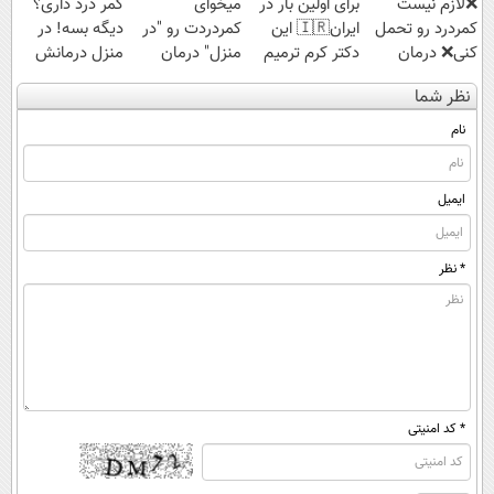
❌لازم نیست
برای اولین بار در
میخوای
کمر درد داری؟
کمردرد رو تحمل
ایران🇮🇷 این
کمردردت رو "در
دیگه بسه! در
کنی❌ درمان
دکتر کرم ترمیم
منزل" درمان
منزل درمانش
بدون جراحی و
کننده 23 روزه
کنی؟ (◂فیلم +
کن
نظر شما
قرص
ساخت!
◂پرسش‌نامه)
(◀پرسش‌نامه)
(پرسشنامه)
نام
ایمیل
* نظر
* کد امنیتی