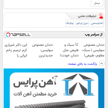
اعتبارسنجی
دیزل ژنراتور
بوکینگ
از سراسر وب
دندان مصنوعی
🦷 سبک و
دندان مصنوعی
این دکتر شیرازی
سوئیسی | سبک،
طبیعی مثل
سوئیسی:
کرم ترمیم زخم
مقاوم، طبیعی!
دندان خودت!
جدیدترین
ایرانی را
ویزیت
نصب آسان و
فناوری اروپا،
ساخت!!!
بازگشت به بالای صفحه
رایگان+پرداخت
پرداخت اقساطی
سبک و مقاوم |
اقساطی😍
💳 📍 تهران
پرداخت قسطی