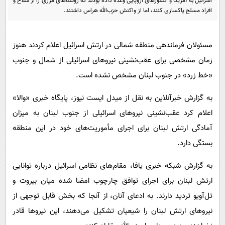
اسرائیل به آمریکا و کشورهای اروپایی وعده داده بودند که روستاهای مرزی را از سلاح و
پیامک
سرگرمی
افراد مسلح پاکسازی کنند، اما از واکنش حزب‌الله هراس داشتند.
روانشناسی
فناوری
آشپزی
گوناگون
مسئولان فرماندهی منطقه شمالی در ارتش اسرائیل اعلام کردند هنوز
دانلود
زمان مشخصی برای عقب‌نشینی نیروهای اسرائیلی از شمال و جنوب
حوادث
«خط زرد» در جنوب لبنان مشخص نشده است.
محیط زیست
به گزارش خبرآنلاین به نقل از میدل ایست نیوز، پایگاه خبری «والا»
سلامت
اعلام کرد عقب‌نشینی نیروهای اسرائیلی از جنوب لبنان به میزان
فرهنگی
آمادگی ارتش لبنان برای اجرای مأموریت‌های خود در این منطقه
بین الملل
بستگی دارد.
اجتماعی
به گزارش شبکه خبری یافا‏‌، مقام‌های نظامی اسرائیل درباره توانایی
حیات وحش
ارتش لبنان برای اجرای توافق چارچوب امضا شده میان بیروت و
سیاست خارجی
تل‌آویو تردید دارند. به ادعای آنان، از آنجا که بخش قابل توجهی از
نیروهای ارتش لبنان را شیعیان تشکیل می‌دهند، این نیروها قادر