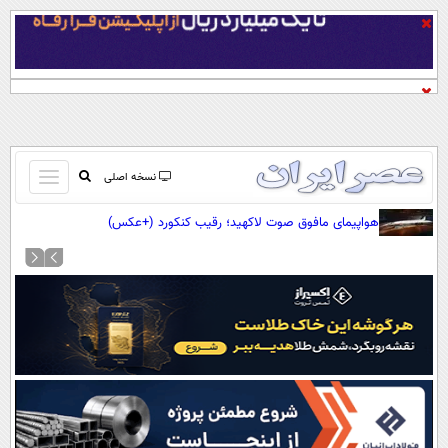
باز
نسخه اصلی
و
صفحه اول
هواپیمای مافوق صوت لاکهید؛ رقیب کنکورد (+عکس)
بسته
تماس با ما
کردن
آرشیو
منو
جستجو
نظرسنجی
آب و هوا
اوقات شرعی
پیوند ها
سواد زندگی