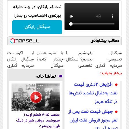
ثبت‌نام رایگان؛ در چند دقیقه
پورتفوی اختصاصیت رو بساز!
سیگنال رایگان
مطالب پیشنهادی
سیگنال
بفروشیم یا
با سرمایه‌مون
از اکوتراست
تخصصی
بخریم؟ سیگنال
چیکار کنیم؟
سیگنال رایگان
سرمایه گذاری
تخصصی
سیگنال
سرمایه گذاری
دریافت کن |
دریافت کن (
تخصصی بگیر
بگیر
بیشتر بخوانید:
تماشاخانه
اشتراک رایگان
اشتراک رایگان )
افزایش 2دلاری قیمت
نفت به‌دنبال تشدید تنش‌ها
در تنگه هرمز
جهش قیمت نفت پس از
ساعت ۸:۱۵ ششم اوت ؛
لغو مجوز فروش نفت ایران
هیروشیما / وقتی شهر در دیگ
قیر می‌جوشید