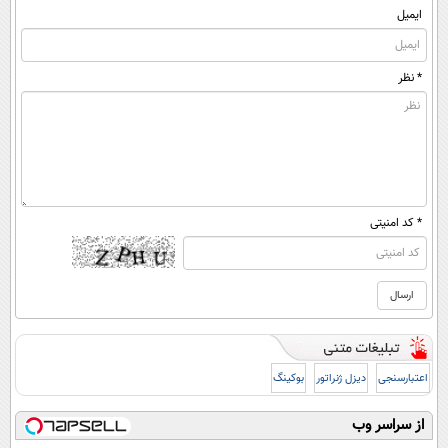
ایمیل
* نظر
* کد امنیتی
اعتبارسنجی
دیزل ژنراتور
بوکینگ
از سراسر وب