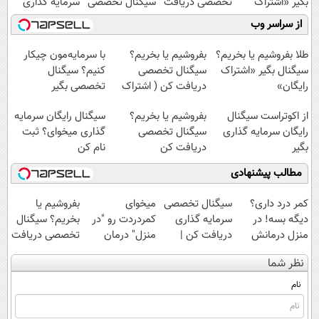
بگیر «اشتراک
تخصصی دریافت
سیگنال تخصصی
سرمایه گذاری
رایگان»
کن ( اشتراک
بگیر
بگیر
از سراسر وب
رایگان )
طلا بفروشیم یا بخریم؟
بفروشیم یا بخریم؟
با سرمایه‌مون چیکار
سیگنال بگیر «اشتراک
سیگنال تخصصی
کنیم؟ سیگنال
رایگان»
دریافت کن ( اشتراک
تخصصی بگیر
رایگان )
از اکوتراست سیگنال
بفروشیم یا بخریم؟
سیگنال رایگان سرمایه
رایگان سرمایه گذاری
سیگنال تخصصی
گذاری میخوای؟ ثبت
بگیر
دریافت کن
نام کن
مطالب پیشنهادی
کمر درد داری؟
سیگنال تخصصی
میخوای
بفروشیم یا
دیگه بسه! در
سرمایه گذاری
کمردردت رو "در
بخریم؟ سیگنال
منزل درمانش
دریافت کن |
منزل" درمان
تخصصی دریافت
کن
اشتراک رایگان
کنی؟ (◂فیلم +
کن ( اشتراک
نظر شما
(◀پرسش‌نامه)
◂پرسش‌نامه)
رایگان )
نام