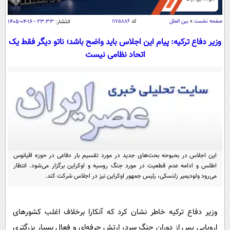
سیاسی
اقتصاد
صفحه نخست
»
بین الملل
کد
۱۱۷۵۸۸۶
انتشار:
۲۳:۳۳ - ۱۶-۰۴-۱۴۰۵
جامعه
اقتصادی
وزیر دفاع ترکیه: پیام این اجلاس باید واضح باشد؛ ناتو دیگر فقط یک
اتحاد نظامی نیست
ورزشی
اجتماعی
خودرو
بین الملل
حوادث
فرهنگ و هنر
سیاست خارجی
سلامت
علم و دانش
یک برش دانایی
قرآن
فناوری و It
محیط زیست
گوناگون
علمی
سفر و تفریح
این اجلاس در بحبوحه بحث‌های جدید در مورد تقسیم بار دفاعی در حوزه اقیانوس
فیلم
سرگرمی
اخبار کریپتو
اطلس و ادامه عدم قطعیت در مورد جنگ روسیه و اوکراین برگزار می‌شود. انتظار
می‌رود ولودیمیر زلنسکی، رئیس جمهور اوکراین نیز در اجلاس شرکت کند.
عصر ایران 2
اقتصاد
باشگاه مغز
آموزش زبان
خواندنی ها و دیدنی ها
ورزش
مجله تصویری سلاح
وزیر دفاع ترکیه خاطر نشان کرد که آنکارا برخلاف اغلب کشورهای
داستان کوتاه
سیاست
اروپایی پس از دوران جنگ سرد، ارتش حرفه‌ای و فعال بسیار بزرگتری