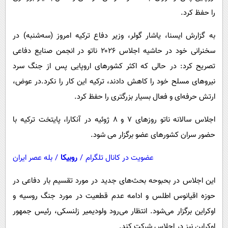
پیامک
سرگرمی
را حفظ کرد.
روانشناسی
فناوری
به گزارش ایسنا، یاشار گولر، وزیر دفاع ترکیه امروز (سه‌شنبه) در
آشپزی
گوناگون
سخنرانی خود در حاشیه اجلاس ۲۰۲۶ ناتو در انجمن صنایع دفاعی
دانلود
حوادث
تصریح کرد: در حالی که اکثر کشورهای اروپایی پس از جنگ سرد
محیط زیست
نیروهای مسلح خود را کاهش دادند، ترکیه این کار را نکرد.در عوض،
ارتش حرفه‌ای و فعال بسیار بزرگتری را حفظ کرد.
سلامت
فرهنگی
اجلاس سالانه ناتو روزهای ۷ و ۸ ژوئیه در آنکارا، پایتخت ترکیه با
حضور سران کشورهای عضو برگزار می شود.
بین الملل
اجتماعی
عضویت در کانال تلگرام
/
روبیکا
/
بله عصر ایران
حیات وحش
این اجلاس در بحبوحه بحث‌های جدید در مورد تقسیم بار دفاعی در
سیاست خارجی
حوزه اقیانوس اطلس و ادامه عدم قطعیت در مورد جنگ روسیه و
اوکراین برگزار می‌شود. انتظار می‌رود ولودیمیر زلنسکی، رئیس جمهور
اوکراین نیز در اجلاس شرکت کند.