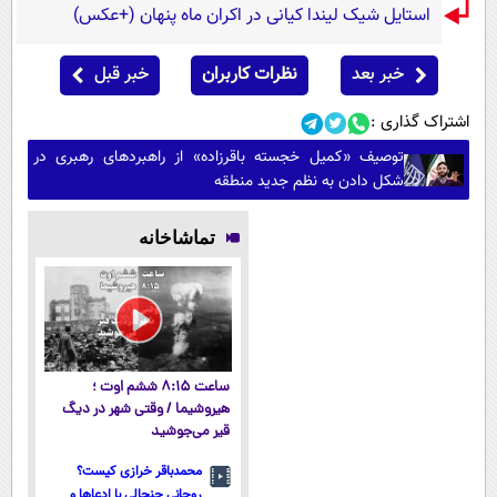
استایل شیک لیندا کیانی در اکران ماه پنهان (+عکس)
خبر بعد
نظرات کاربران
خبر قبل
اشتراک گذاری :
توصیف «کمیل خجسته باقرزاده» از راهبردهای رهبری در
شکل دادن به نظم جدید منطقه
تماشاخانه
ساعت ۸:۱۵ ششم اوت ؛
هیروشیما / وقتی شهر در دیگ
قیر می‌جوشید
محمدباقر خرازی کیست؟
روحانی جنجالی با ادعاها و