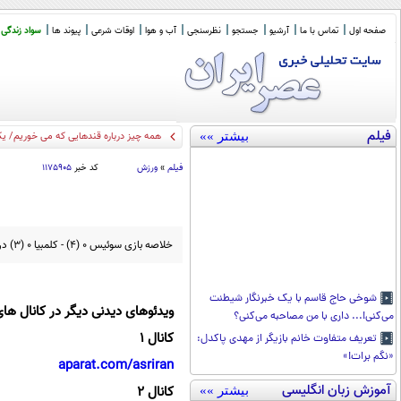
صفحه اول
تماس با ما
آرشیو
جستجو
نظرسنجی
آب و هوا
اوقات شرعی
پیوند ها
سواد زندگی
فیلم
بیشتر »»
همه چیز درباره قندهایی که می خوریم/ یک
فیلم
»
ورزش
کد خبر
۱۱۷۵۹۰۵
خلاصه بازی سوئیس 0 (4) - کلمبیا 0 (3) در چارچوب مرحله 1/8 نهایی رقابت های جام جهانی 2026
شوخی حاج قاسم با یک خبرنگار شیطنت
ویدئوهای دیدنی دیگر در کانال های
می‌کنی!... داری با من مصاحبه می‌کنی؟
کانال 1
تعریف متفاوت خانم بازیگر از مهدی پاکدل:
«نگم برات!»
aparat.com/asriran
آموزش زبان انگلیسی
کانال 2
بیشتر »»