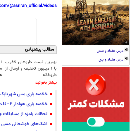
com/@asriran_official/videos
مطالب پیشنهادی
درس هفتاد و شش
درس هفتاد و پنج
بهترین قیمت داروهای لاغری،
آ
با ۱ میلیون تخفیف و ارسال از
م
داروخانه‌
هم
بیشتر بخوانید:
خلاصه بازی مس شهربابک -
خلاصه بازی هوادار ۲ - نفت و گاز گچساران ۲
لحظات بامزه از مسابقات جام 
اشک‌های خوشحالی مسی پس