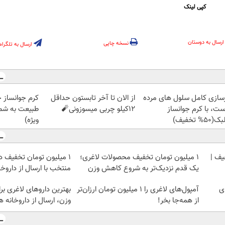
کپی لینک
ارسال به دوستان
نسخه چاپی
ارسال به تلگرام
زسازی کامل سلول های مرده
از الان تا آخر تابستون حداقل
کرم جوانساز 
ست، با کرم جوانساز
12کیلو چربی میسوزونی🧨
طبیعت به شما
50% تخفیف)
ویژه)
یف |
۱ میلیون تومان تخفیف محصولات لاغری؛
۱ میلیون تومان تخفیف د
یک قدم نزدیک‌تر به شروع کاهش وزن
منتخب با ارسال از داروخ
ی
آمپول‌های لاغری را ۱ میلیون تومان ارزان‌تر
بهترین داروهای لاغری 
از همه‌جا بخر!
وزن، ارسال از داروخانه 