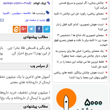
چالش بینایی؛ اگر تیزبین و سریع هستی
لینک کوتاه:
شرکت کن!
برچسب ها:
خلاصه‌
،
سوئیس
،
کلمبیا
معمای ریاضی؛ رکورد حل این چالش 10 ثانیه
است
بازدید از صفحه اول
تست هوش تصویری: کدام کلید قفل را باز
می کند؟
معمای تصویری تک شاخ ها / تشخیص 3
مطالب پیشنهادی
مورد زیر 10 ثانیه برابر با دقت و هوش بصری فوق
العاده
وام بگیر و قسطی طلا بخر! چی
با
یک معمای ریاضی/ خیلی ها برای رسیدن به
از این بهتر!! سریع احراز کن
پو
جواب دچار چالش می شوند، شما چطور؟
جلبک(
فقط تیزبین ها می توانند این معما را در 10
از سراسر وب
ثانیه حل کنند!
تست هوش چالش برانگیز: نابغه های ریاضی
آمپول های لاغری با یک میلیون تخف
الگوی پنهان این معما را پیدا کنند!
ارسال از داروخانه های معتبر
1 میلیون تومان تخفیف خرید داروها
لاغری با ارسال از داروخانه و پک یخ!
مطالب پیشنهادی