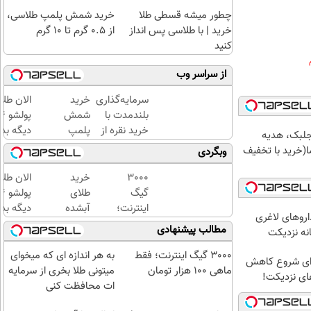
چطور میشه قسطی طلا
خرید شمش پلمپ طلاسی،
خرید | با طلاسی پس انداز
از ۰.۵ گرم تا ۱۰ گرم
کنید
از سراسر وب
سرمایه‌گذاری
خرید
الان طلا
بلندمدت با
شمش
خرید نقره از
پلمپ
دیگه بده
جلبک، هدیه
دیجی‌کالا
طلاسی،
سرمایه‌گ
(خرید با تخفیف
وبگردی
از ۰.۵
طلا با ا
گرم تا
بی‌بهره
3000
خرید
الان طلا
۱۰ گرم
گیگ
طلای
اینترنت؛
آبشده
دیگه بده
اروهای لاغری
فقط
حتی با
سرمایه‌گ
مطالب پیشنهادی
انه نزدیکت
ماهی
۱۰۰هزارتومان
طلا با ا
100
بی‌بهره
3000 گیگ اینترنت؛ فقط
به هر اندازه ای که میخوای
برای شروع کاهش
هزار
ماهی 100 هزار تومان
میتونی طلا بخری از سرمایه
های نزدیکت!
تومان
ات محافظت کنی