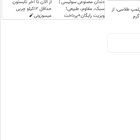
دندان مصنوعی سوئیسی |
از الان تا آخر تابستون
سبک، مقاوم، طبیعی!
حداقل 12کیلو چربی
مپ طلاسی، از
ویزیت رایگان+پرداخت
میسوزونی🧨
اقساطی😍