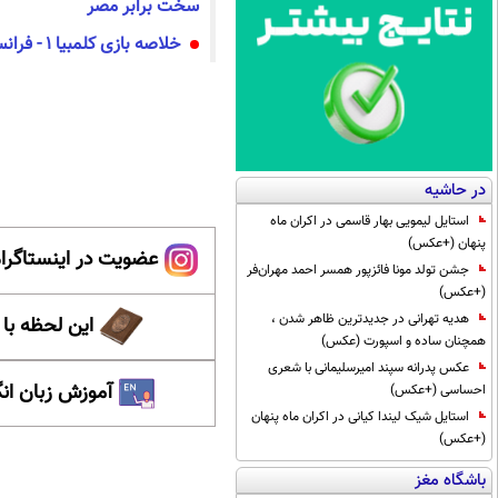
سخت برابر مصر
خلاصه بازی کلمبیا ۱ - فرانسه ۳
در حاشیه
استایل لیمویی بهار قاسمی در اکران ماه
پنهان (+عکس)
عضویت در اینستاگرام
جشن تولد مونا فائزپور همسر احمد مهران‌فر
(+عکس)
هدیه تهرانی در جدیدترین ظاهر شدن ،
این لحظه با
همچنان ساده و اسپورت (عکس)
عکس پدرانه سپند امیرسلیمانی با شعری
آموزش زبان ان
احساسی (+عکس)
استایل شیک لیندا کیانی در اکران ماه پنهان
(+عکس)
باشگاه مغز