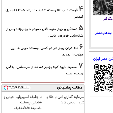
4
قیمت دلار، طلا و سکه شنبه ۱۷ مرداد ۱۴۰۵ (+جدول
قیمت)
 دیگ قیر
5
دستگیری چهار متهم قتل حمیدرضا رجب‌زاده پس از
ایده‌های تخیلی
شناسایی خودروی ربایش
6
کته کردن برنج کار هر کسی نیست؛ خیلی ها این
مهارت را ندارند
شن عصر ایران
7
تسنیم تایید کرد: رجب‌زاده، مداح سرشناس، به‌قتل
رسیده است
مطالب پیشنهادی
سرمایه گذاری امن با طلا و
با جلبک اسپیرولینا جوانی و
نقره | دیجی کالا
شادابی پوستت
تضمینه50%تخفیف