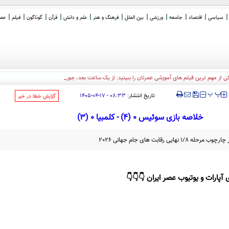
سیاسی
اقتصاد
جامعه
ورزشی
بین الملل
فرهنگ و هنر
علم و دانش
قرآن
گوناگون
فیلم
عصر 
ی از مهم ترین فیلم های آموزشی عمرتان را ببینید: از یک ساعت بعد، جور دیگری زندگی
_
‍‍‍ پ
پ
تاریخ انتشار:
۰۸:۳۳ - ۱۷-۰۴-۱۴۰۵
‌گزارش خطا در خبر
خلاصه بازی سوئیس 0 (4) - کلمبیا 0 (3)
 آپارات و یوتیوب عصر ایران 👇👇👇