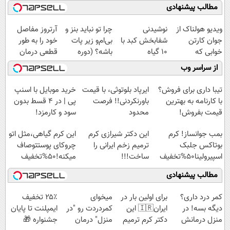
مطالب پیشنهادی
ویدیو هولناک از
نوشیدنی
چرا تو نباید بنز و
آرتروز مفاصل
جوان کارتن
شفابخش کبد با
بی‌ام‌و زیر پات
خود را به طور
خوابی که
10 گیاه
باشه؟ (دوره
قطعی درمان
میلیاردر شد.
موثر(تخفیف تا
رایگان درآمد
کنید!
از سراسر وب
آموزش رایگان
امشب)
میلیاردی)
◗پرسش‌نامه◖
تیبا داری برای فروش؟
ایرپاد بلوتوثی، با قیمت
خرید موبایل با اسنپ
با کارنامه به بهترین
باورنکردنی!! فرصت
پی | در ۴ قسط بدون
قیمت بفروش!
محدود
سود و کارمزد!
بمب جوانساز! کرم
این دکتر شیرازی کرم
این کرم گیاهی،مثل اتو
بوتاکس جلبک
ترمیم زخم ایرانی را
چروکای پوستتوصاف
اسپیرولینا50%تخفیف
ساخت!!!
میکنه!50%تخفیف
مطالب پیشنهادی
کمر درد داری؟
برای اولین بار در
میخوای
۲۵٪ تخفیف
دیگه بسه! در
ایران🇮🇷 این
کمردردت رو "در
ایمپلنت تا پایان
منزل درمانش
دکتر کرم ترمیم
منزل" درمان
جشنواره 🎁