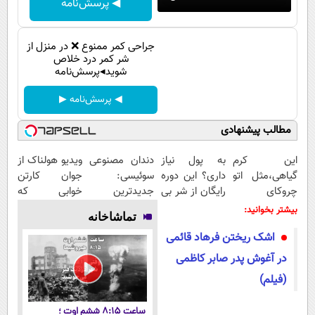
◀ پرسش‌نامه
پیامک
سرگرمی
روانشناسی
فناوری
جراحی کمر ممنوع ❌ در منزل از
آشپزی
شر کمر درد خلاص
گوناگون
شوید◂پرسش‌نامه
دانلود
حوادث
◀ پرسش‌نامه ▶
محیط زیست
مطالب پیشنهادی
سلامت
این کرم
به پول نیاز
دندان مصنوعی
ویدیو هولناک از
فرهنگی
گیاهی،مثل اتو
داری؟ این دوره
سوئیسی:
جوان کارتن
بین الملل
چروکای
رایگان از شر بی
جدیدترین
خوابی که
پوستتوصاف
پولی خلاصت
فناوری اروپا،
میلیاردر شد.
بیشتر بخوانید:
اجتماعی
تماشاخانه
میکنه!50%تخفیف
میکنه
سبک و مقاوم |
آموزش رایگان
اشک ریختن فرهاد قائمی
پرداخت قسطی
حیات وحش
در آغوش پدر صابر کاظمی
سیاست خارجی
(فیلم)
ساعت ۸:۱۵ ششم اوت ؛