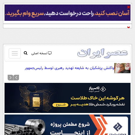
باز
نسخه اصلی
و
صفحه اول
واکنش پزشکیان به شایعه تهدید رهبری توسط رئیس‌جمهور
بسته
تماس با ما
کردن
آرشیو
منو
جستجو
نظرسنجی
آب و هوا
اوقات شرعی
پیوند ها
سواد زندگی