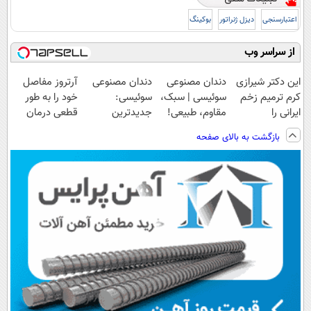
اعتبارسنجی
دیزل ژنراتور
بوکینگ
از سراسر وب
این دکتر شیرازی
دندان مصنوعی
دندان مصنوعی
آرتروز مفاصل
کرم ترمیم زخم
سوئیسی | سبک،
سوئیسی:
خود را به طور
ایرانی را
مقاوم، طبیعی!
جدیدترین
قطعی درمان
ساخت!!!
ویزیت
فناوری اروپا،
کنید!
بازگشت به بالای صفحه
رایگان+پرداخت
سبک و مقاوم |
◗پرسش‌نامه◖
اقساطی😍
پرداخت قسطی