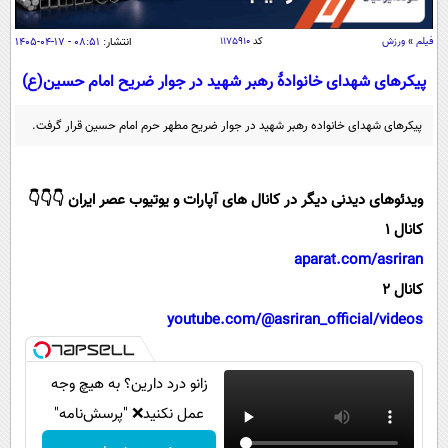
سیاسی
اقتصاد
فیلم
»
ورزش
کد
۱۱۷۵۹۱۰
انتشار:
۰۸:۵۱ - ۱۷-۰۴-۱۴۰۵
جامعه
اقتصادی
پیکرهای شهدای خانوادۀ رهبر شهید در جوار ضریح امام حسین(ع)
ورزشی
اجتماعی
خودرو
پیکرهای شهدای خانواده رهبر شهید در جوار ضریح مطهر حرم امام حسین قرار گرفت.
بین الملل
حوادث
فرهنگ و هنر
سیاست خارجی
سلامت
ویدئوهای دیدنی دیگر در کانال های آپارات و یوتیوب عصر ایران 👇👇👇
علم و دانش
یک برش دانایی
کانال 1
قرآن
فناوری و It
محیط زیست
aparat.com/asriran
گوناگون
علمی
کانال 2
سفر و تفریح
فیلم
سرگرمی
youtube.com/@asriran_official/videos
اخبار کریپتو
عصر ایران 2
اقتصاد
باشگاه مغز
آموزش زبان
خواندنی ها و دیدنی ها
زانو درد دارین؟ به هیچ وجه
ورزش
مجله تصویری سلاح
عمل نکنید❌ "پرسش‌نامه"
داستان کوتاه
سیاست