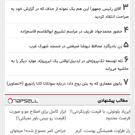
3
آقای رئیس جمهور! این هم یک نمونه از حذف که در گزارش خود به
صراحت انتقاد کردید
4
حضور محمدجواد ظریف در مراسم تشییع ابوالقاسم قاسم‌زاده
5
زنِ بادیگارد محافظ نیوشا ضیغمی در مسجد شهرک غرب
6
تله توسعه تک‌پروژه‌ای در اردبیل/وقتی یک ابرپروژه، موارد دیگر را به
حاشیه می‌راند
7
بانوی معماری که به بتن روح داد؛ درباره سوتلانا کانا رادویچ (+تصاویر)
مطالب پیشنهادی
ایرپاد بلوتوثی، با قیمت باورنکردنی!!
ابزار کامل برای اصلاح مو و صورت
فرصت محدود
(قیمت رو ببینی باور نمیکنی!)
راز طراوت همیشگی پوست، کرم
جراحی کمر ممنوع شده! میخوای