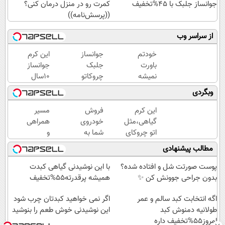
جوانساز جلبک با 45%تخفیف
کمرت رو در منزل درمان کنی؟
((پرسش‌نامه))
از سراسر وب
خودتم
جوانساز
این کرم
باورت
جلبک
جوانساز
نمیشه
چروکاتو
10سال
چقدر
مثل اتو
سنتو
وبگردی
جوون
صاف
کم
شدی!
میکنه
میکنه
این کرم
فروش
مسیر
خرید
😍
(با
گیاهی،مثل
خودروی
همراهی
جوانساز
تخفیف
اتو چروکای
شما به
و
اسپیرولینا
ویژه)
پوستتوصاف
بهترین
گزارش
مطالب پیشنهادی
با تخفیف
میکنه!50%تخفیف
قیمت
عملکرد
ویژه
بازار ✅
گروه
پوست صورتت شل و افتاده شده؟
با این نوشیدنی گیاهی کبدت
اسنپ
بدون جراحی جوونش کن ✨
همیشه پرقدرته55%تخفیف
در
اگه انتخابت کبد سالم و عمر
۱۴۰۴
اگر نمی خواهید کبدتان چرب شود
طولانیه دمنوش کبد
این نوشیدنی خوش طعم را بنوشید
امروز55%تخفیف داره