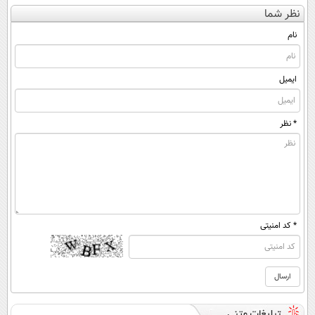
کن
کننده 23 روزه
کنی؟ (◂فیلم +
نظر شما
(◀پرسش‌نامه)
ساخت!
◂پرسش‌نامه)
نام
ایمیل
* نظر
* کد امنیتی