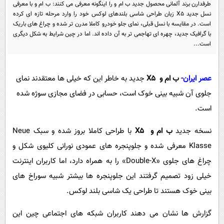
پیامک
طرفدارن برند آلمانی محصول جدید ب ام و را اینگونه معرفی می کنند: ب ام و با معرفی
سرگرمی
نسل جدید X5 زبان طراحی شاسی بلندهای لوکس خود را وارد مرحله تازه ای کرده
روانشناسی
فناوری
است. در مقایسه با نسل قبلی، نمای جلو خودرو کاملا مدرن تر شده و چراغ های باریک
با گرافیک جدید، چهره ای تهاجمی تر به آن داده اند. اما در چین شرایط به شکل دیگری
آشپزی
گوناگون
است...
دانلود
حوادث
عصر ایران-
ب ام و X5
جدید به خاطر این که خیلی ها معتقدند نمای
محیط زیست
جلوی آن شبیه بینی خوک است، حسابی در فضای مجازی سوژه شده
سلامت
است.
فرهنگی
نسخه جدید
ب ام و X5
با طراحی کاملا بروز شده و سبک Neue
بین الملل
Klasse معرفی شده و جلوپنجره های عمودی نورانی کلیوی شکل و
اجتماعی
چراغ های جلوی «Double-X» را به همراه دارد، اما کاربران اینترنت
حیات وحش
خیلی زود تصمیم گرفتند این جلوپنجره ها بیشتر شبیه سوراخ های
سیاست خارجی
بینی خوک هستند تا طراحی یک شاسی بلند لوکس.
گزارش ها نشان می دهند کاربران شبکه های اجتماعی چین این