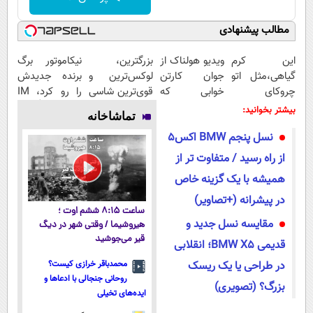
مطالب پیشنهادی
این کرم
ویدیو هولناک از
بزرگترین،
نیکاموتور برگ
گیاهی،مثل اتو
جوان کارتن
لوکس‌ترین و
برنده جدیدش
چروکای
خوابی که
قوی‌ترین شاسی
را رو کرد، IM
پوستتوصاف
میلیاردر شد.
بلند EREV در
LS9 رسماً وارد
بیشتر بخوانید:
تماشاخانه
میکنه!50%تخفیف
آموزش رایگان
در ایران رونمایی
بازار ایران شد
نسل پنجم BMW اکس5
شد
از راه رسید / متفاوت تر از
همیشه با یک گزینه خاص
در پیشرانه (+تصاویر)
ساعت ۸:۱۵ ششم اوت ؛
مقایسه نسل جدید و
هیروشیما / وقتی شهر در دیگ
قیر می‌جوشید
قدیمی BMW X5؛ انقلابی
در طراحی یا یک ریسک
محمدباقر خرازی کیست؟
روحانی جنجالی با ادعاها و
بزرگ؟ (تصویری)
ایده‌های تخیلی