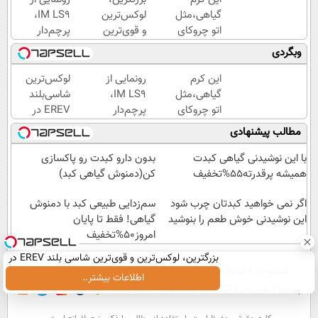
گیاهی،مثل
لوکس‌ترین
IM LS9،
اتو چروکای
و قوی‌ترین
پرچم‌دار
پوستتوصاف
شاسی بلند
فوق‌لوکس
وبگردی
میکنه!50%تخفیف
EREV در
EREV
در ایران
وارد بازار
این کرم
رونمایی از
لوکس‌ترین
رونمایی
ایران شد
گیاهی،مثل
IM LS9،
شاسی‌بلند
شد
اتو چروکای
پرچم‌دار
EREV در
پوستتوصاف
فوق‌لوکس
ایران،
مطالب پیشنهادی
میکنه!50%تخفیف
EREV
توسط نیکا
وارد بازار
موتور
با این نوشیدنی گیاهی کبدت
بدون دارو کبدت رو پاکسازی
ایران شد
رونمایی
همیشه پرقدرته55%تخفیف
کن(دمنوش گیاهی کبد)
شد!
اگر نمی خواهید کبدتان چرب شود
سم‌زدایی طبیعی کبد با دمنوش
این نوشیدنی خوش طعم را بنوشید
گیاهی! فقط تا پایان
امروز50%تخفیف
بزرگترین، لوکس‌ترین و قوی‌ترین شاسی بلند EREV در
صفحه اول
فیلم
عصر ایران۲
درباره عصرایران
تماس با ما
آرشیو
جستجو
در ایران رونمایی شد
اطلاعات بیشتر..
پیوندها
نظرسنجی
آب و هوا
اوقات شرعی
سواد زندگی