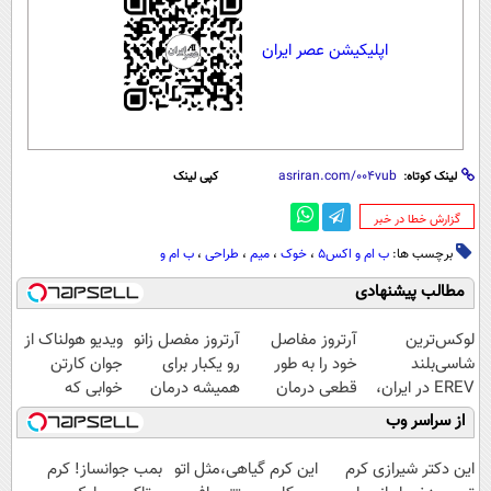
اپلیکیشن عصر ایران
لینک کوتاه:
کپی لینک
‌گزارش خطا در خبر
برچسب ها:
ب ام و اکس5
،
خوک
،
میم
،
طراحی
،
ب ام و
مطالب پیشنهادی
لوکس‌ترین
آرتروز مفاصل
آرتروز مفصل زانو
ویدیو هولناک از
شاسی‌بلند
خود را به طور
رو یکبار برای
جوان کارتن
EREV در ایران،
قطعی درمان
همیشه درمان
خوابی که
توسط نیکا موتور
کنید!
کن!
میلیاردر شد.
از سراسر وب
رونمایی شد!
◗پرسش‌نامه◖
◗پرسش‌نامه◖
آموزش رایگان
این دکتر شیرازی کرم
این کرم گیاهی،مثل اتو
بمب جوانساز! کرم