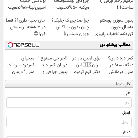
ترمیم زخم ایرانی را
چروکای پوستتوصاف
بوتاکس جلبک
ساخت!!!
میکنه!50%تخفیف
اسپیرولینا50%تخفیف
بدون سوزن پوستتو
چرا ضدچروک جلبک؟
جای بخیه داری؟؟ فقط
10سال جوون
چون بدون بوتاکس
در 3 هفته ترمیمش
کن50%تخفیف پاییزی
جوون میشی💉
کن!😍
۴۰٪تخفیف
مطالب پیشنهادی
کمر درد داری؟
برای اولین بار در
‼️جراحی ممنوع‼️
میخوای
دیگه بسه! در
ایران🇮🇷 این
درمان کمر درد
کمردردت رو "در
منزل درمانش
دکتر کرم ترمیم
بدون جراحی و
منزل" درمان
کن
کننده 23 روزه
دوره نقاهت
کنی؟ (◂فیلم +
نظر شما
(◀پرسش‌نامه)
ساخت!
◂پرسش‌نامه)
نام
ایمیل
* نظر