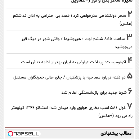
سیزا، شاعر بتن و نور (+تصاویر)
2
سحر دولتشاهی عذرخواهی کرد ؛ قصد بی احترامی به اذان نداشتم
(عکس)
3
ساعت ۸:۱۵ ششم اوت ؛ هیروشیما / وقتی شهر در دیگ قیر
می‌جوشید
4
اکونومیست: پرداخت عوارض به ایران بهتر از ادامه تنش است
5
دو نکته درباره مصاحبه با پزشکیان / جای خالی خبرنگاران مستقل
6
شرط جدید برای بازنشستگی اعلام شد
7
غول 586 اسب بخاری هواوی وارد میدان شد؛ استلاتو 1366 کیلومتر
راه می رود (+عکس)
مطالب پیشنهادی