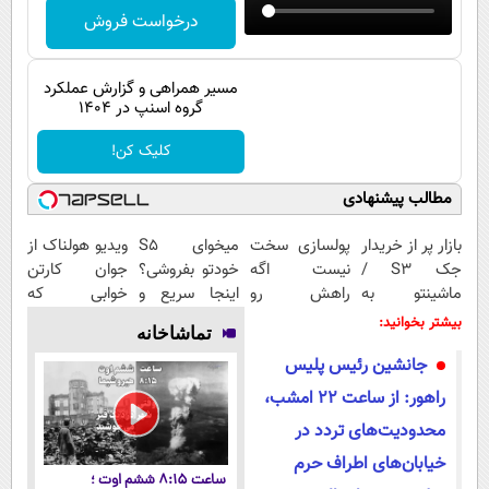
پیامک
سرگرمی
درخواست فروش
روانشناسی
فناوری
مسیر همراهی و گزارش عملکرد
آشپزی
گوناگون
گروه اسنپ در ۱۴۰۴
دانلود
حوادث
کلیک کن!
محیط زیست
مطالب پیشنهادی
سلامت
بازار پر از خریدار
پولسازی سخت
میخوای S5
ویدیو هولناک از
فرهنگی
جک S3 /
نیست اگه
خودتو بفروشی؟
جوان کارتن
ماشینتو به
راهش رو
اینجا سریع و
خوابی که
بین الملل
راحتی بفروش
بدونی! " دوره
منصفانه تر
میلیاردر شد.
بیشتر بخوانید:
تماشاخانه
اجتماعی
رایگان "
بفروش
آموزش رایگان
جانشین رئیس پلیس
حیات وحش
راهور: از ساعت ۲۲ امشب،
سیاست خارجی
محدودیت‌های تردد در
خیابان‌های اطراف حرم
ساعت ۸:۱۵ ششم اوت ؛