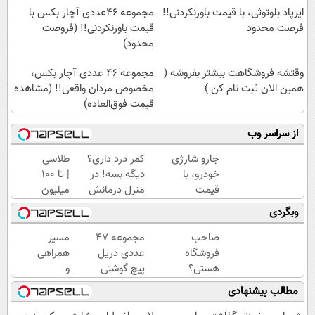
ایرپاد بلوتوثی، با قیمت باورنکردنی!!
مجموعه ۴۶عددی آچار بکس با
فرصت محدود
قیمت باورنکردنی!! (فروصت
محدود)
وقتشه فروشگاهت بیشتر بفروشه (
مجموعه ۴۶ عددی آچار بکس،
همین الان ثبت نام کن )
مخصوص مردان واقعی!! (مشاهده
قیمت فوق‌العاده)
از سراسر وب
جارو شارژی
کمر درد داری؟
طلاسی
خودرو، با
دیگه بسه! در
| تا 100
قیمت
منزل درمانش
میلیون
فوق‌العاده!!!
کن
وام
وبگردی
(◀پرسش‌نامه)
آنی
خرید
صاحب
مجموعه 47
مسیر
طلا💰
فروشگاه
عددی دریل
همراهی
ثبت
هستی؟
پیچ گوشتی
و
نام
وام تا ۳
شارژی
گزارش
مطالب پیشنهادی
کن!
میلیارد
(قیمت
عملکرد