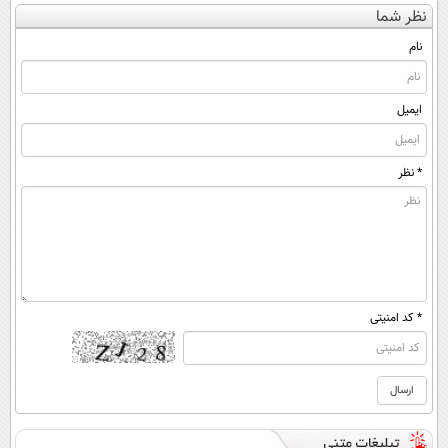
نظر شما
(◀پرسش‌نامه)
کن ▶
◂پرسش‌نامه)
نام
ایمیل
* نظر
* کد امنیتی