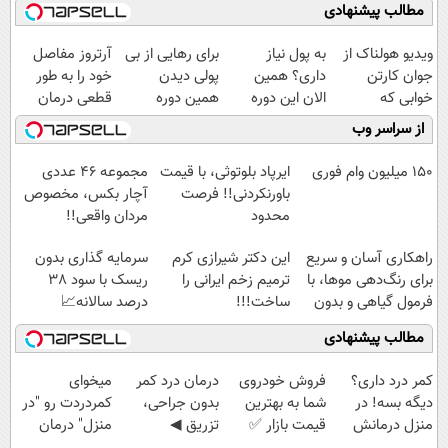
مطالب پیشنهادی
ویدیو هولناک از
به پول نیاز
برای رهایی از بی
آرتروز مفاصل
جوان کارتن
داری؟ همین
پولی دیدن
خود را به طور
خوابی که
الان این دوره
همین دوره
قطعی درمان
میلیاردر شد.
رایگان رو شرکت
رایگان کافیه!
کنید!
از سراسر وب
آموزش رایگان
کن تا دیر نشده!
(شمارتو وارد کن)
◗پرسش‌نامه◖
150 میلیون وام فوری
ایرپاد بلوتوثی، با قیمت
مجموعه ۴۶ عددی
باورنکردنی!! فرصت
آچار بکس، مخصوص
محدود
مردان واقعی!!
(مشاهده قیمت
راهکاری آسان و سریع
این دکتر شیرازی کرم
سرمایه گذاری بدون
فوق‌العاده)
برای رنگ‌دهی موها، با
ترمیم زخم ایرانی را
ریسک با سود 38
فرمول گیاهی و بدون
ساخت!!!
درصد سالانه📈
آمونیاک
مطالب پیشنهادی
کمر درد داری؟
فروش خودروی
درمان درد کمر
میخوای
دیگه بسه! در
شما به بهترین
بدون جراحی،
کمردردت رو "در
منزل درمانش
قیمت بازار ✅
تزریق ◀
منزل" درمان
کن
پرسش‌نامه رو پر
کنی؟ (◂فیلم +