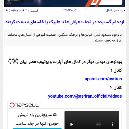
سیاسی
فیلم
»
بین الملل
کد
۱۱۷۵۹۳۵
انتشار:
۰۹:۳۱ - ۱۷-۰۴-۱۴۰۵
اقتصاد
ازدحام گسترده در نجف؛ عراقی‌ها با «لبیک یا خامنه‌ای» بیعت کردند
جامعه
اقتصادی
ورزشی
اجتماعی
خودرو
با وجود مسدود شدن خیابان‌ها و ترافیک سنگین، جمعیت انبوهی از استان‌های مختلف
عراق به نجف رسیدند.
بین الملل
حوادث
فرهنگ و هنر
سیاست خارجی
سلامت
علم و دانش
ویدئوهای دیدنی دیگر در کانال های آپارات و یوتیوب عصر ایران 👇👇👇
یک برش دانایی
کانال 1
قرآن
فناوری و It
محیط زیست
aparat.com/asriran
گوناگون
علمی
سفر و تفریح
کانال 2
فیلم
سرگرمی
اخبار کریپتو
youtube.com/@asriran_official/videos
عصر ایران 2
اقتصاد
باشگاه مغز
آموزش زبان
خواندنی ها و دیدنی ها
ورزش
مجله تصویری سلاح
🚘 سریع‌ترین راه فروش
داستان کوتاه
سیاست
خودرو، تنها در چند ساعت