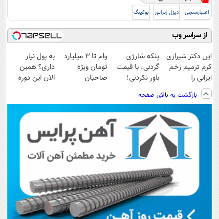
اعتبارسنجی
دیزل ژنراتور
بوکینگ
از سراسر وب
این دکتر شیرازی
پنکه شارژی
وام تا ۳ میلیارد
به پول نیاز
کرم ترمیم زخم
گردنی، با قیمت
تومان ویژه
داری؟ همین
ایرانی را
باور نکردنی!
صاحبان
الان این دوره
ساخت!!!
(فرصت محدود)
فروشگاه‌های
رایگان رو شرکت
بازگشت به بالای صفحه
آنلاین و حضوری
کن تا دیر نشده!