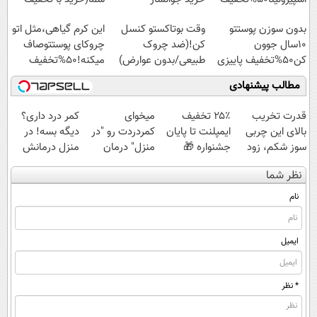
اسپیرولینا با تخفیف
ویژه)
بدون سوزن پوستتو
وقت بوتاکستو کنسل
این کرم گیاهی،مثل اتو
ویژه
10سال جوون
کن!(ضد چروک
چروکای پوستتوصاف
کن50%تخفیف پاییزی
طبیعی/بدون عوارض)
میکنه!50%تخفیف
مطالب پیشنهادی
قدرت تخریب
۲۵٪ تخفیف
میخوای
کمر درد داری؟
بالای این چربی
ایمپلنت تا پایان
کمردردت رو "در
دیگه بسه! در
سوز شکم، زود
جشنواره 🎁
منزل" درمان
منزل درمانش
لاغرت میکنه با
کنی؟ (◂فیلم +
کن
نظر شما
60% تخفیف
◂پرسش‌نامه)
(◀پرسش‌نامه)
نام
ایمیل
* نظر