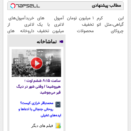
مطالب پیشنهادی
این کرم
۱ میلیون تومان
آمپول های
خریدآمپول‌های
گیاهی،مثل اتو
تخفیف
لاغری با یک
لاغری از
چروکای
محصولات
میلیون تخفیف
داروخانه های
پوستتوصاف
لاغری؛ یک قدم
| ارسال از
اطرافت، ارسال
تماشاخانه
میکنه!50%تخفیف
نزدیک‌تر به
داروخانه های
فوری همراه با
شروع کاهش
معتبر
پک یخ!
وزن
ساعت ۸:۱۵ ششم اوت ؛
هیروشیما / وقتی شهر در دیگ
قیر می‌جوشید
محمدباقر خرازی کیست؟
روحانی جنجالی با ادعاها و
ایده‌های تخیلی
فیلم های دیگر