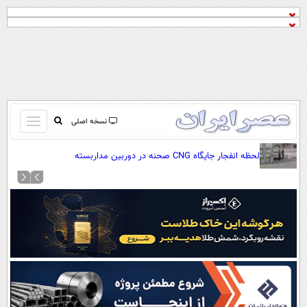
باز
نسخه اصلی
و
صفحه اول
لحظه انفجار جایگاه CNG صحنه در دوربین مداربسته
بسته
تماس با ما
کردن
آرشیو
منو
جستجو
نظرسنجی
آب و هوا
اوقات شرعی
پیوند ها
سواد زندگی