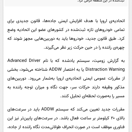
ثبت‌شده در این منطقه الزامی کرد.
پیامک
سرگرمی
روانشناسی
فناوری
اتحادیه‌ی اروپا با هدف افزایش ایمنی جاده‌ها، قانون جدیدی برای
آشپزی
گوناگون
تمامی خودروهای تازه ثبت‌شده در کشورهای عضو این اتحادیه وضع
دانلود
حوادث
کرد. طبق قانون جدید، خودروها باید به دوربین‌هایی مجهز شوند که
محیط زیست
چهره‌ی راننده را در حین حرکت زیر نظر می‌گیرند.
سلامت
به گزارش زومیت، سیستم یادشده که با نام Advanced Driver
فرهنگی
Distraction Warning یا به اختصار ADDW شناخته می‌شود، بخشی
از مقررات عمومی ایمنی اتحادیه‌ی اروپا به‌شمار می‌رود. دوربین‌های
بین الملل
مذکور وظیفه دارند حرکات سر، جهت نگاه و میزان توجه راننده به
اجتماعی
مسیر را به‌صورت لحظه‌ای تحلیل کنند.
حیات وحش
مقررات جدید تعیین می‌کند که سیستم ADDW باید در سرعت‌های
سیاست خارجی
بالای ۲۰ کیلومتر بر ساعت فعال باشد. در سرعت‌های پایین‌تر نیز این
فناوری موظف است در صورت انحراف طولانی‌مدت نگاه راننده از جاده،