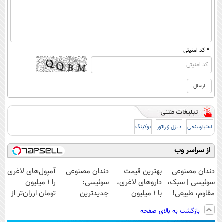
* کد امنیتی
اعتبارسنجی
دیزل ژنراتور
بوکینگ
از سراسر وب
دندان مصنوعی
بهترین قیمت
دندان مصنوعی
آمپول‌های لاغری
سوئیسی | سبک،
داروهای لاغری،
سوئیسی:
را ۱ میلیون
مقاوم، طبیعی!
با ۱ میلیون
جدیدترین
تومان ارزان‌تر از
ویزیت
تخفیف و ارسال
فناوری اروپا،
همه‌جا بخر!
بازگشت به بالای صفحه
رایگان+پرداخت
از داروخانه‌
سبک و مقاوم |