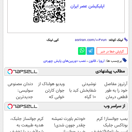
اپلیکیشن عصر ایران
لینک کوتاه:
کپی لینک
‌گزارش خطا در خبر
برچسب ها:
اروپا
،
قانون
،
نصب دوربین‌های پایش چهره‌ی
مطالب پیشنهادی
آرتروز مفاصل
نوشیدنی
ویدیو هولناک از
دندان مصنوعی
خود را به طور
شفابخش کبد با
جوان کارتن
سوئیسی:
قطعی درمان
10 گیاه
خوابی که
جدیدترین
کنید!
موثر(تخفیف تا
میلیاردر شد.
فناوری اروپا،
از سراسر وب
◗پرسش‌نامه◖
امشب)
آموزش رایگان
سبک و مقاوم |
پرداخت قسطی
بمب جوانساز! کرم
خودتم باورت نمیشه
کرم جوانساز جلبک،
بوتاکس جلبک
چقدر جوون شدی!
هدیه طبیعت به
اسپیرولینا50%تخفیف
خرید جوانساز
شما(خرید با تخفیف