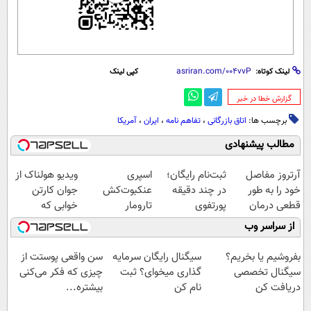
لینک کوتاه:
کپی لینک
‌گزارش خطا در خبر
برچسب ها:
اتاق بازرگانی
،
تفاهم نامه
،
ایران
،
آمریکا
مطالب پیشنهادی
آرتروز مفاصل
ثبت‌نام رایگان؛
اسپری
ویدیو هولناک از
خود را به طور
در چند دقیقه
عنکبوت‌‌کش
جوان کارتن
قطعی درمان
پورتفوی
تارومار
خوابی که
کنید!
اختصاصیت رو
ازبین‌برنده انواع
میلیاردر شد.
از سراسر وب
◗پرسش‌نامه◖
بساز!
عنکبوت
آموزش رایگان
بفروشیم یا بخریم؟
سیگنال رایگان سرمایه
سن واقعی پوستت از
سیگنال تخصصی
گذاری میخوای؟ ثبت
چیزی که فکر می‌کنی
دریافت کن
نام کن
بیشتره...