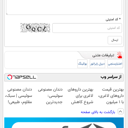
* کد امنیتی
اعتبارسنجی
دیزل ژنراتور
بوکینگ
از سراسر وب
بهترین قیمت
بهترین داروهای
دندان مصنوعی
دندان مصنوعی
داروهای لاغری،
لاغری برای
سوئیسی:
سوئیسی | سبک،
با ۱ میلیون
شروع کاهش
جدیدترین
مقاوم، طبیعی!
تخفیف و ارسال
وزن، ارسال از
فناوری اروپا،
ویزیت
بازگشت به بالای صفحه
از داروخانه‌
داروخانه های
سبک و مقاوم |
رایگان+پرداخت
نزدیکت!
پرداخت قسطی
اقساطی😍