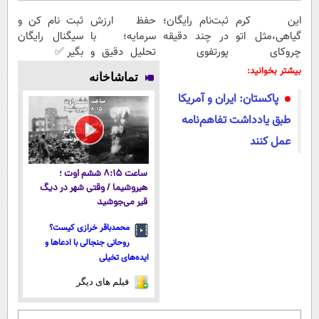
این کرم
ثبت‌نام رایگان؛
حفظ ارزش
ثبت نام کن و
گیاهی،مثل اتو
در چند دقیقه
سرمایه؛ با
سیگنال رایگان
چروکای
پورتفوی
تحلیل دقیق و
بگیر ✅
پوستتوصاف
اختصاصیت رو
سیگنال‌های به
بیشتر بخوانید:
تماشاخانه
میکنه!50%تخفیف
بساز!
موقع!
پاکستان: ایران و آمریکا
طبق یادداشت تفاهم‌نامه
عمل کنند
ساعت ۸:۱۵ ششم اوت ؛
هیروشیما / وقتی شهر در دیگ
قیر می‌جوشید
محمدباقر خرازی کیست؟
روحانی جنجالی با ادعاها و
ایده‌های تخیلی
فیلم های دیگر