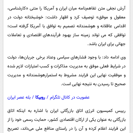
پیامک
سرگرمی
آرش نجفی متن تفاهم‌نامه میان ایران و آمریکا را متنی «کارشناسی،
روانشناسی
فناوری
معقول و موفق» توصیف کرد و اظهار داشت: خوشبختانه دولت در
آشپزی
گوناگون
اقدامی عاقلانه و هوشمندانه تصمیم به توافق با آمریکا گرفته است؛
توافقی که می تواند زمینه ساز بهبود فرآیندهای اقتصادی و تعاملات
دانلود
حوادث
جهانی برای ایران باشد.
محیط زیست
وی ادامه داد: با وجود فشارهای سیاسی وعناد برخی جریان‌ها، دولت
سلامت
در شرایط فعلی موفق به مدیریت مذاکرات و کسب امتیازات لازم شده
فرهنگی
و موفقیت نهایی این فرایند مشروط به استمرارهوشمندانه و مدیریت
بین الملل
صحیح تا رسیدن به نتیجه نهایی است.
اجتماعی
عضویت در کانال تلگرام
/
روبیکا
/
بله عصر ایران
حیات وحش
رییس کمیسیون انرژی اتاق بازرگانی ایران با اشاره به اینکه اتاق
سیاست خارجی
بازرگانی به عنوان یکی از ارکان اقتصادی کشور، حمایت رسمی خود را از
این فرایند اعلام کرده و آن را در راستای منافع ملی می‌داند، تصریح