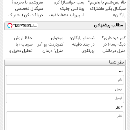
طلا بفروشیم یا بخریم؟
بمب جوانساز! کرم
بفروشیم یا بخریم؟
سیگنال بگیر «اشتراک
بوتاکس جلبک
سیگنال تخصصی
رایگان»
اسپیرولینا50%تخفیف
دریافت کن ( اشتراک
رایگان )
مطالب پیشنهادی
کمر درد داری؟
ثبت‌نام رایگان؛
میخوای
حفظ ارزش
دیگه بسه! در
در چند دقیقه
کمردردت رو "در
سرمایه؛ با
منزل درمانش
پورتفوی
منزل" درمان
تحلیل دقیق و
کن
اختصاصیت رو
کنی؟ (◂فیلم +
سیگنال‌های به
نظر شما
(◀پرسش‌نامه)
بساز!
◂پرسش‌نامه)
موقع!
نام
ایمیل
* نظر