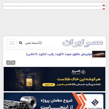
باز
نسخه اصلی
و
صفحه اول
هواپیمای مافوق صوت لاکهید؛ رقیب کنکورد (+عکس)
بسته
تماس با ما
کردن
آرشیو
منو
جستجو
نظرسنجی
آب و هوا
اوقات شرعی
پیوند ها
سواد زندگی