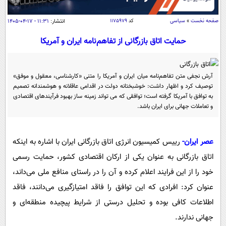
سیاسی
اقتصاد
صفحه نخست
»
سیاسی
کد
۱۱۷۵۹۷۹
انتشار:
۱۱:۳۱ - ۱۷-۰۴-۱۴۰۵
جامعه
اقتصادی
حمایت اتاق بازرگانی از تفاهم‌نامه ایران و آمریکا
ورزشی
اجتماعی
خودرو
بین الملل
حوادث
آرش نجفی متن تفاهم‌نامه میان ایران و آمریکا را متنی «کارشناسی، معقول و موفق»
توصیف کرد و اظهار داشت: خوشبختانه دولت در اقدامی عاقلانه و هوشمندانه تصمیم
فرهنگ و هنر
سیاست خارجی
سلامت
به توافق با آمریکا گرفته است؛ توافقی که می تواند زمینه ساز بهبود فرآیندهای اقتصادی
علم و دانش
و تعاملات جهانی برای ایران باشد.
یک برش دانایی
قرآن
فناوری و It
محیط زیست
گوناگون
عصر ایران-
رییس کمیسیون انرژی اتاق بازرگانی ایران با اشاره به اینکه
علمی
سفر و تفریح
اتاق بازرگانی به عنوان یکی از ارکان اقتصادی کشور، حمایت رسمی
فیلم
سرگرمی
اخبار کریپتو
خود را از این فرایند اعلام کرده و آن را در راستای منافع ملی می‌داند،
عصر ایران 2
اقتصاد
باشگاه مغز
عنوان کرد: افرادی که این توافق را فاقد امتیازگیری می‌دانند، فاقد
آموزش زبان
خواندنی ها و دیدنی ها
ورزش
مجله تصویری سلاح
اطلاعات کافی بوده و تحلیل درستی از شرایط پیچیده منطقه‌ای و
داستان کوتاه
سیاست
جهانی ندارند.