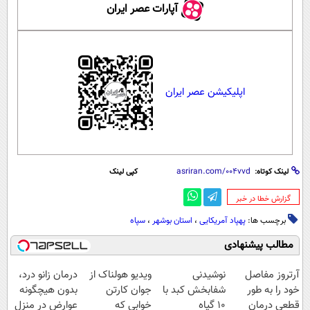
آپارات عصر ایران
اپلیکیشن عصر ایران
لینک کوتاه:
کپی لینک
‌گزارش خطا در خبر
برچسب ها:
پهپاد آمریکایی
،
استان بوشهر
،
سپاه
مطالب پیشنهادی
آرتروز مفاصل
نوشیدنی
ویدیو هولناک از
درمان زانو درد،
خود را به طور
شفابخش کبد با
جوان کارتن
بدون هیچگونه
قطعی درمان
10 گیاه
خوابی که
عوارض در منزل