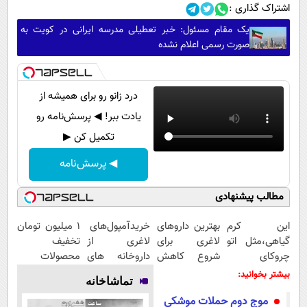
اشتراک گذاری :
یک مقام مسئول: خبر تعطیلی مدرسه ایرانی در کویت به
صورت رسمی اعلام نشده
درد زانو رو برای همیشه از
یادت ببر! ◀ پرسش‌نامه رو
تکمیل کن ▶
◀ پرسش‌نامه
مطالب پیشنهادی
این کرم
بهترین داروهای
خریدآمپول‌های
۱ میلیون تومان
گیاهی،مثل اتو
لاغری برای
لاغری از
تخفیف
چروکای
شروع کاهش
داروخانه های
محصولات
پوستتوصاف
وزن، ارسال از
اطرافت، ارسال
لاغری؛ یک قدم
بیشتر بخوانید:
تماشاخانه
میکنه!50%تخفیف
داروخانه های
فوری همراه با
نزدیک‌تر به
موج دوم حملات موشکی
نزدیکت!
پک یخ!
شروع کاهش