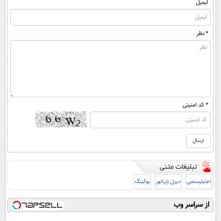
ایمیل
* نظر
* کد امنیتی
اعتبارسنجی
دیزل ژنراتور
بوکینگ
از سراسر وب