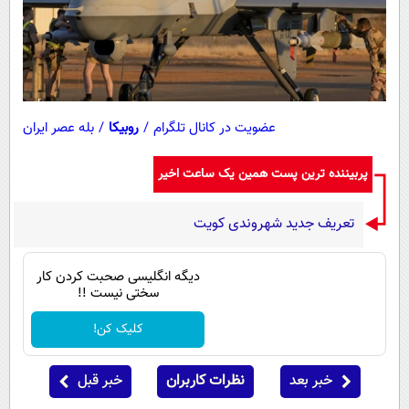
عضویت در کانال تلگرام
/
روبیکا
/
بله عصر ایران
پربیننده ترین پست همین یک ساعت اخیر
تعریف جدید شهروندی کویت
دیگه انگلیسی صحبت کردن کار
سختی نیست !!
کلیک کن!
خبر بعد
نظرات کاربران
خبر قبل