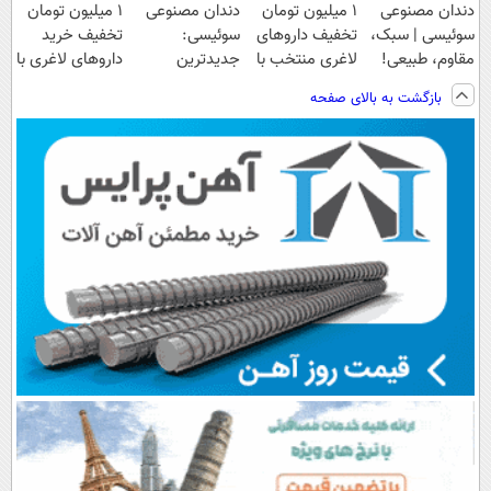
دندان مصنوعی
۱ میلیون تومان
دندان مصنوعی
1 میلیون تومان
سوئیسی | سبک،
تخفیف داروهای
سوئیسی:
تخفیف خرید
مقاوم، طبیعی!
لاغری منتخب با
جدیدترین
داروهای لاغری با
ویزیت
ارسال از
فناوری اروپا،
ارسال از
بازگشت به بالای صفحه
رایگان+پرداخت
داروخانه نزدیکت
سبک و مقاوم |
داروخانه و پک
اقساطی😍
پرداخت قسطی
یخ!