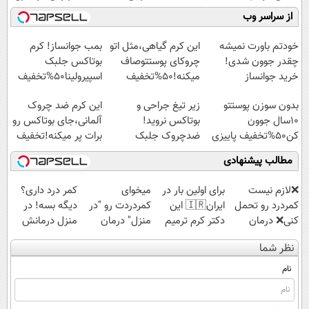
کنید!
موثر(تخفیف تا
میلیاردر شد.
(◂پرسش‌نامه)
از سراسر وب
◗پرسش‌نامه◖
امشب)
آموزش رایگان
خودتم باورت نمیشه
این کرم گیاهی،مثل اتو
بمب جوانساز! کرم
چقدر جوون شدی!
چروکای پوستتوصاف
بوتاکس جلبک
خرید جوانساز
میکنه!50%تخفیف
اسپیرولینا50%تخفیف
اسپیرولینا با تخفیف
بدون سوزن پوستتو
زیر تیغ جراحی و
این کرم ضد چروک
ویژه
10سال جوون
بوتاکس نروید!
آلمانی،جای بوتاکس رو
کن50%تخفیف پاییزی
ضدچروک جلبک
برات پر میکنه!تخفیف
با40%تخفیف
تا امشب
مطالب پیشنهادی
❌لازم نیست
برای اولین بار در
میخوای
کمر درد داری؟
کمردرد رو تحمل
ایران🇮🇷 این
کمردردت رو "در
دیگه بسه! در
کنی❌ درمان
دکتر کرم ترمیم
منزل" درمان
منزل درمانش
بدون جراحی و
کننده 23 روزه
کنی؟ (◂فیلم +
کن
نظر شما
قرص
ساخت!
◂پرسش‌نامه)
(◀پرسش‌نامه)
(پرسشنامه)
نام