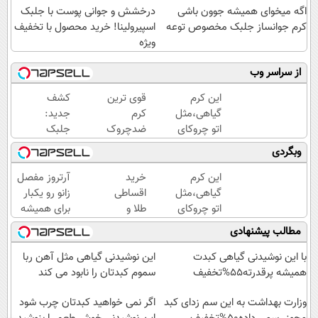
اگه میخوای همیشه جوون باشی
درخشش و جوانی پوست با جلبک
کرم جوانساز جلبک مخصوص توعه
اسپیرولینا! خرید محصول با تخفیف
ویژه
از سراسر وب
این کرم
قوی ترین
کشف
گیاهی،مثل
کرم
جدید:
اتو چروکای
ضدچروک
جلبک
پوستتوصاف
گیاهی!
اسپیرولینا
وبگردی
میکنه!50%تخفیف
تحت
پیری را
لیسانس
متوقف
این کرم
خرید
آرتروز مفصل
آلمان
می
گیاهی،مثل
اقساطی
زانو رو یکبار
(40%تخفیف
کند50%تخفیف
اتو چروکای
طلا و
برای همیشه
زمستانی)
پوستتوصاف
گوشی
درمان کن!
مطالب پیشنهادی
میکنه!50%تخفیف
فقط با
◗پرسش‌نامه◖
یک برگ
با این نوشیدنی گیاهی کبدت
این نوشیدنی گیاهی مثل آهن ربا
چک
همیشه پرقدرته55%تخفیف
سموم کبدتان را نابود می کند
صیادی
وزارت بهداشت به این سم زدای کبد
اگر نمی خواهید کبدتان چرب شود