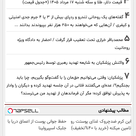
3
قیمت دلار، طلا و سکه شنبه ۱۷ مرداد ۱۴۰۵ (+جدول قیمت)
4
گفته‌های یک روحانی تندرو و ردپای بیش از ۳ یا ۴ جرم جدی امنیتی
و کیفری / آن‌هایی که می‌خواهند به ۲۵۰ هزار نفر بپیوندند بدانند ...
5
محمدباقر خرازی تحت تعقیب قرار گرفت / احضار به دادگاه ویژه
روحانیت
6
واکنش پزشکیان به شایعه تهدید رهبری توسط رئیس‌جمهور
7
پزشکیان: وقتی می‌توانیم حق‌مان را با گفت‌وگو بگیریم، چرا باید
بجنگیم؟/ عده‌ای می‌گفتند فلانی در آن جلسه تهدید کرده و دیگران را وادار
به پذیرش توافق کرده؛ مگر آن فرماندهان از تهدید من می‌ترسند؟
مطالب پیشنهادی
این کرم ضدچروک غذای پوستت رو
حفظ جوانی پوست از اعماق دریا با
تامین میکنه (خرید با 40%تخفیف)
جلبک اسپیرولینا