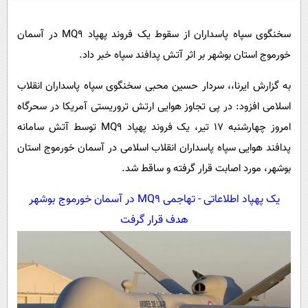
پیامک
سرگرمی
روانشناسی
فناوری
سخنگوی سپاه پاسداران از سقوط یک فروند پهپاد MQ9 در آسمان
خورموج استان بوشهر بر اثر آتش پدافند سپاه خبر داد.
آشپزی
گوناگون
دانلود
حوادث
به گزارش ایرنا،، سردار حسین محبی سخنگوی سپاه پاسداران انقلاب
اسلامی افزود: در پی تجاوز هوایی ارتش تروریستی آمریکا در سحرگاه
محیط زیست
امروز چهارشنبه 17 تیر، یک فروند پهپاد MQ9 توسط آتش سامانه
سلامت
پدافند هوایی سپاه پاسداران انقلاب اسلامی در آسمان خورموج استان
فرهنگی
بوشهر، مورد اصابت قرار گرفته و ساقط شد.
بین الملل
یک پهپاد اطلاعاتی - تهاجمی MQ9 در آسمان خورموج بوشهر
اجتماعی
هدف قرار گرفت
حیات وحش
سیاست خارجی