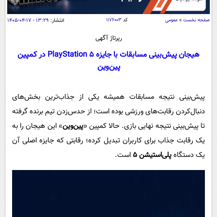
سیاسی
اقتصاد
صفحه نخست
»
عمومی
کد
۱۱۷۶۰۰۳
انتشار:
۱۳:۲۹ - ۱۷-۰۴-۱۴۰۵
جامعه
اقتصادی
رپرتاژ آگهی
ورزشی
اجتماعی
هیجان پیش‌بینی مسابقات با جایزه PlayStation 5 در کمپین
خودرو
پین‌وین
بین الملل
حوادث
فرهنگ و هنر
سیاست خارجی
سلامت
پیش‌بینی نتیجه مسابقات همیشه یکی از جذاب‌ترین بخش‌های
علم و دانش
یک برش دانایی
دنبال‌کردن رقابت‌های ورزشی بوده است؛ از حدس‌زدن تیم برنده گرفته
قرآن
فناوری و It
محیط زیست
تا پیش‌بینی نتیجه نهایی بازی. حالا کمپین «
پین‌وین
» این هیجان را به
گوناگون
علمی
یک رقابت جذاب برای کاربران تبدیل کرده؛ رقابتی که جایزه اصلی آن
سفر و تفریح
فیلم
سرگرمی
یک دستگاه
پلی‌استیشن ۵
است.
اخبار کریپتو
عصر ایران 2
اقتصاد
باشگاه مغز
آموزش زبان
خواندنی ها و دیدنی ها
ورزش
مجله تصویری سلاح
داستان کوتاه
سیاست