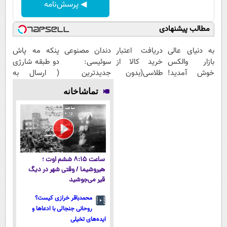
◀ پرسش‌نامه
مطالب پیشنهادی
به دنیای عالی
دریافت اعتبار
دندان مصنوعی
پنکه مه پاش
بازار والکس
خرید کالا از
سوئیسی:
دو طبقه شارژی
خوش آمدید!
طلاسی(بدون
جدیدترین
( ارسال به
ترید را آغاز
ضامن، بدون
فناوری اروپا،
سراسر کشور)
تماشاخانه
کنید!
بهره)
سبک و مقاوم |
پرداخت قسطی
ساعت ۸:۱۵ ششم اوت ؛
هیروشیما / وقتی شهر در دیگ
قیر می‌جوشید
محمدباقر خرازی کیست؟
روحانی جنجالی با ادعاها و
ایده‌های تخیلی