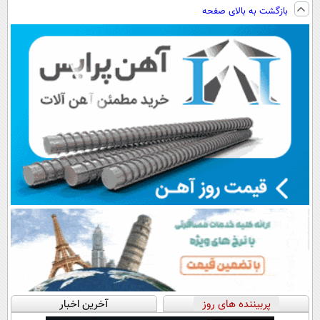
ویزیت
پرداخت اقساطی
فناوری اروپا،
نصب آسان و
بازگشت به بالای صفحه
رایگان+پرداخت
هم داریم!😍 |
سبک و مقاوم |
پرداخت اقساطی
اقساطی😍
📍تهران
پرداخت قسطی
💳 📍 تهران
پربیننده های روز
آخرین اخبار