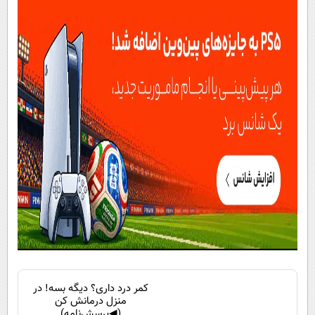
کمر درد داری؟ دیگه بسه! در
منزل درمانش کن
(◀پرسش‌نامه)