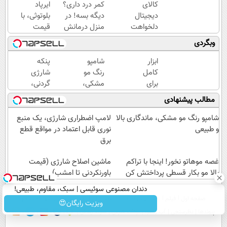
کالای
کمر درد داری؟
ایرپاد
دیجیتال
دیگه بسه! در
بلوتوثی، با
دلخواهت
منزل درمانش
قیمت
رو قسطی
کن
باورنکردنی!!
وبگردی
بخر 🛒
(◀پرسش‌نامه)
فرصت
درخواست
محدود
ابزار
شامپو
پنکه
اعتبار بده
کامل
رنگ مو
شارژی
📌
برای
مشکی،
گردنی،
اصلاح
ماندگاری
با
مطالب پیشنهادی
مو و
بالا و
قیمت
صورت
طبیعی
باور
شامپو رنگ مو مشکی، ماندگاری بالا
لامپ اضطراری شارژی، یک منبع
(قیمت
نکردنی!
و طبیعی
نوری قابل اعتماد در مواقع قطع
رو ببینی
(فرصت
برق
باور
محدود)
نمیکنی!)
غصه موهاتو نخور! اینجا با تراکم
ماشین اصلاح شارژی (قیمت
بالا مو بکار قسطی پرداختش کن
باورنکردنی تا امشب)
دندان مصنوعی سوئیسی | سبک، مقاوم، طبیعی!
صفحه اول
فیلم
عصر ایران۲
درباره عصرایران
تماس با ما
آرشیو
جستجو
ویزیت رایگان+پرداخت اقساطی😍
ویزیت رایگان😍
پیوندها
نظرسنجی
آب و هوا
اوقات شرعی
سواد زندگی