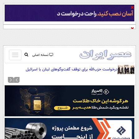
باز
نسخه اصلی
و
صفحه اول
درخواست حزب‌الله برای توقف گفت‌وگوهای لبنان با اسرائیل
بسته
تماس با ما
کردن
آرشیو
منو
جستجو
نظرسنجی
آب و هوا
اوقات شرعی
پیوند ها
سواد زندگی