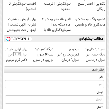
تکنوپی | اعتبار سنج
باورنکردنی!! فرصت
(قیمت باورنکردنی تا
رایگان
محدود
امشب)
شامپو رنگ مو مشکی،
الان طلا بخر پولشو 4
برای فروش ماشنیت
ماندگاری بالا و طبیعی
ماه دیگه بده!
نیاز به آگهی نیست |
سرمایه‌گذاری طلا با
اینجا راحت بفروشش
اقساط بی‌بهره
مطالب پیشنهادی
کمر درد داری؟
میخوای
دیگه کمر درد
برای اولین بار در
دیگه بسه! در
کمردردت رو "در
بسه❌ بدون
ایران🇮🇷 این
منزل درمانش
منزل" درمان
تزریق در منزل
دکتر کرم ترمیم
کن
کنی؟ (◂فیلم +
درمانش کن✅
کننده 23 روزه
نظر شما
(◀پرسش‌نامه)
◂پرسش‌نامه)
◀پرسش‌نامه پر
ساخت!
کن▶
نام
ایمیل
* نظر