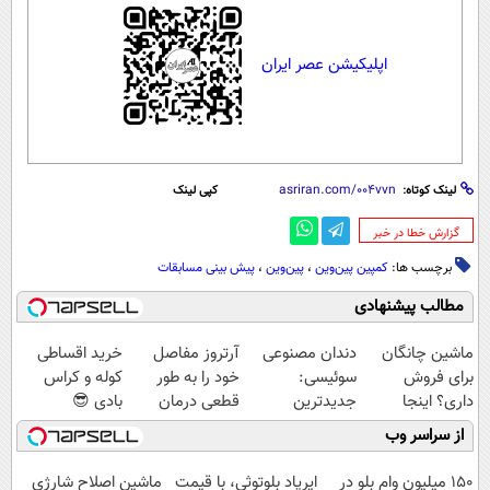
اپلیکیشن عصر ایران
لینک کوتاه:
کپی لینک
‌گزارش خطا در خبر
برچسب ها:
کمپین پین‌وین
،
پین‌وین
،
پیش بینی مسابقات
مطالب پیشنهادی
ماشین چانگان
دندان مصنوعی
آرتروز مفاصل
خرید اقساطی
برای فروش
سوئیسی:
خود را به طور
کوله و کراس
داری؟ اینجا
جدیدترین
قطعی درمان
بادی 😎
سریع بفروشش
فناوری اروپا،
کنید!
از سراسر وب
سبک و مقاوم |
◗پرسش‌نامه◖
پرداخت قسطی
150 میلیون وام بلو در
ایرپاد بلوتوثی، با قیمت
ماشین اصلاح شارژی