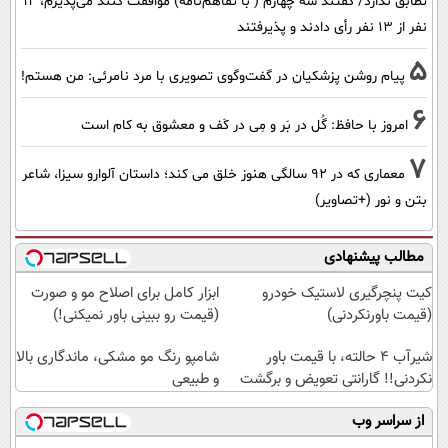
تطابق ندارد/ گفتند سه چهارم ( با تفاهم‌نامه) موافقت کنند می‌پذیرم، 12
نفر از 13 نفر رأی دادند و پذیرفتند
5
پیام روشن پزشکیان در گفت‌و‌گوی تصویری با مرد نامرئی: من هستم!
6
امروز با حافظ: گُل در بَر و مِی در کَف و معشوق به کام است
7
معماری که در 92 سالگی هنوز خلق می کند؛ داستان آلوارو سیزا، شاعر
بتن و نور (+تصاویر)
مطالب پیشنهادی
کیت پنچرگیری لاستیک خودرو
ابزار کامل برای اصلاح مو و صورت
(قیمت باورنکردنی)
(قیمت رو ببینی باور نمیکنی!)
شیر‌آب ۴ حالته، با قیمت باور
شامپو رنگ مو مشکی، ماندگاری بالا
نکردنی!! گارانتی تعویض و برگشت
و طبیعی
از سراسر وب