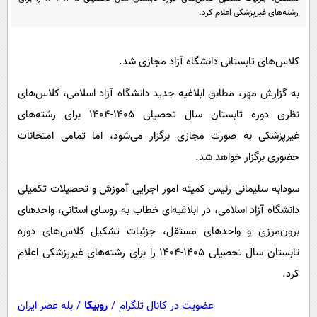
پیامک
سرگرمی
رشته‌های غیرپزشکی اعلام کرد.
روانشناسی
فناوری
آشپزی
گوناگون
کلاس‌های تابستانی دانشگاه آزاد مجازی شد.
دانلود
حوادث
به گزارش مهر، مطابق ابلاغیه جدید دانشگاه آزاد اسلامی، کلاس‌های
محیط زیست
نظری دوره تابستان سال تحصیلی ۱۴۰۵-۱۴۰۴ برای رشته‌های
غیرپزشکی به صورت مجازی برگزار می‌شود، اما تمامی امتحانات
سلامت
حضوری برگزار خواهد شد.
فرهنگی
سودابه سلیمانی رئیس کمیته امور اجرایی آموزش و تحصیلات تکمیلی
بین الملل
دانشگاه آزاد اسلامی، در ابلاغیه‌ای خطاب به روسای استانی، واحدهای
اجتماعی
برون‌مرزی و واحدهای مستقل، جزئیات تشکیل کلاس‌های دوره
حیات وحش
تابستان سال تحصیلی ۱۴۰۵-۱۴۰۴ را برای رشته‌های غیرپزشکی اعلام
سیاست خارجی
کرد.
عضویت در کانال تلگرام
/
روبیکا
/
بله عصر ایران