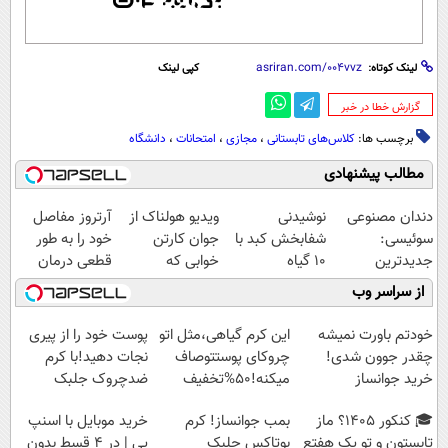
لینک کوتاه:
کپی لینک
‌گزارش خطا در خبر
برچسب ها:
کلاس‌های تابستانی
،
مجازی
،
امتحانات
،
دانشگاه
مطالب پیشنهادی
دندان مصنوعی
نوشیدنی
ویدیو هولناک از
آرتروز مفاصل
سوئیسی:
شفابخش کبد با
جوان کارتن
خود را به طور
جدیدترین
10 گیاه
خوابی که
قطعی درمان
فناوری اروپا،
موثر(تخفیف تا
میلیاردر شد.
کنید!
از سراسر وب
سبک و مقاوم |
امشب)
آموزش رایگان
◗پرسش‌نامه◖
پرداخت قسطی
خودتم باورت نمیشه
این کرم گیاهی،مثل اتو
پوست خود را از پیری
چقدر جوون شدی!
چروکای پوستتوصاف
نجات دهید!با کرم
خرید جوانساز
میکنه!50%تخفیف
ضدچروک جلبک
اسپیرولینا با تخفیف
🎓 کنکور ۱۴۰5؟ ماز
بمب جوانساز! کرم
خرید موبایل با اسنپ
ویژه
تابستون و تو یک هفتع
بوتاکس جلبک
پی | در ۴ قسط بدون