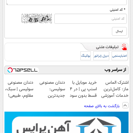
* کد امنیتی
اعتبارسنجی
دیزل ژنراتور
بوکینگ
از سراسر وب
اشترک الماس
خرید موبایل با
دندان مصنوعی
دندان مصنوعی
ماز: کامل‌ترین
اسنپ پی | در ۴
سوئیسی:
سوئیسی | سبک،
خدمات آموزشی
قسط بدون سود
جدیدترین
مقاوم، طبیعی!
برای کنکوری‌ها
و کارمزد!
فناوری اروپا،
ویزیت
بازگشت به بالای صفحه
سبک و مقاوم |
رایگان+پرداخت
پرداخت قسطی
اقساطی😍