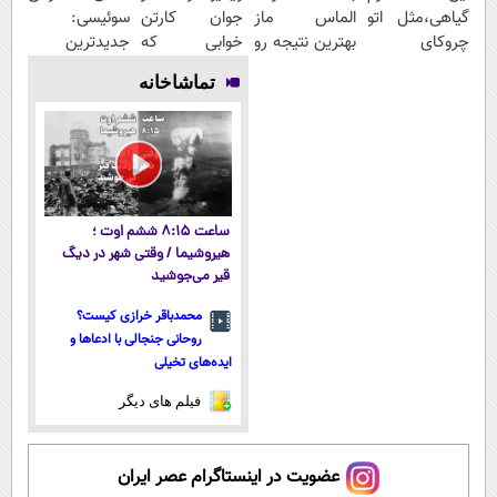
گیاهی،مثل اتو
الماس ماز
جوان کارتن
سوئیسی:
چروکای
بهترین نتیجه رو
خوابی که
جدیدترین
پوستتوصاف
در کنکور بگیر
میلیاردر شد.
فناوری اروپا،
تماشاخانه
میکنه!50%تخفیف
آموزش رایگان
سبک و مقاوم |
پرداخت قسطی
ساعت ۸:۱۵ ششم اوت ؛
هیروشیما / وقتی شهر در دیگ
قیر می‌جوشید
محمدباقر خرازی کیست؟
روحانی جنجالی با ادعاها و
ایده‌های تخیلی
فیلم های دیگر
عضویت در اینستاگرام عصر ایران