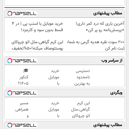
مطالب پیشنهادی
آخرین باری که درد کمر داری!
خرید موبایل با اسنپ پی | در ۴
◗پرسش‌نامه رو پر کن◖
قسط بدون سود و کارمزد!
200 سوت نقره هدیه گرمی به شما؛
این کرم گیاهی،مثل اتو چروکای
ثبت نام کن
پوستتوصاف میکنه!50%تخفیف
از سراسر وب
دسترسی
خرید
🎓
نامحدود
موبایل
کنکور
به بهترین
با
۱۴۰5؟
آموزش‌ها
اسنپ
ماز
وبگردی
تا روز
پی | در
تابستون
کنکور
۴
و تو یک
این کرم
خرید
مسیر
قسط
هفتع
گیاهی،مثل
موبایل
همراهی
بدون
جمع
اتو چروکای
با
و
سود و
میکنه
پوستتوصاف
اسنپ
گزارش
مطالب پیشنهادی
کارمزد!
🏆
میکنه!50%تخفیف
پی | در
عملکرد