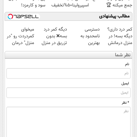
جمع میکنه 🏆
اسپیرولینا50%تخفیف
سود و کارمزد!
مطالب پیشنهادی
کمر درد داری؟
دسترسی
دیگه کمر درد
میخوای
دیگه بسه! در
نامحدود به
بسه❌ بدون
کمردردت رو "در
منزل درمانش
بهترین
تزریق در منزل
منزل" درمان
کن
آموزش‌ها تا روز
درمانش کن✅
کنی؟ (◂فیلم +
نظر شما
(◀پرسش‌نامه)
کنکور
◀پرسش‌نامه پر
◂پرسش‌نامه)
کن▶
نام
ایمیل
* نظر