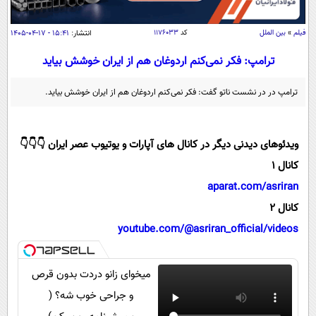
سیاسی
اقتصاد
فیلم
»
بین الملل
کد
۱۱۷۶۰۳۳
انتشار:
۱۵:۴۱ - ۱۷-۰۴-۱۴۰۵
جامعه
اقتصادی
ترامپ: فکر نمی‌کنم اردوغان هم از ایران خوشش بیاید
ورزشی
اجتماعی
خودرو
ترامپ در در نشست ناتو گفت: فکر نمی‌کنم اردوغان هم از ایران خوشش بیاید.
بین الملل
حوادث
فرهنگ و هنر
سیاست خارجی
سلامت
ویدئوهای دیدنی دیگر در کانال های آپارات و یوتیوب عصر ایران 👇👇👇
علم و دانش
یک برش دانایی
کانال 1
قرآن
فناوری و It
محیط زیست
aparat.com/asriran
گوناگون
علمی
کانال 2
سفر و تفریح
فیلم
سرگرمی
اخبار کریپتو
youtube.com/@asriran_official/videos
عصر ایران 2
اقتصاد
باشگاه مغز
آموزش زبان
خواندنی ها و دیدنی ها
ورزش
مجله تصویری سلاح
میخوای زانو دردت بدون قرص
و جراحی خوب شه؟ (
داستان کوتاه
سیاست