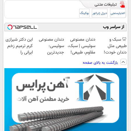
اعتبارسنجی
دیزل ژنراتور
بوکینگ
از سراسر وب
🦷 سبک و
دندان مصنوعی
دندان مصنوعی
این دکتر شیرازی
طبیعی مثل
سوئیسی | سبک،
سوئیسی:
کرم ترمیم زخم
دندان خودت!
مقاوم، طبیعی!
جدیدترین
ایرانی را
نصب آسان و
ویزیت
فناوری اروپا،
ساخت!!!
بازگشت به بالای صفحه
پرداخت اقساطی
رایگان+پرداخت
سبک و مقاوم |
💳 📍 تهران
اقساطی😍
پرداخت قسطی