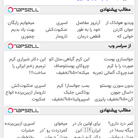
مطالب پیشنهادی
ویدیو هولناک از
آرتروز مفاصل
اسپری
میخوایم رایگان
جوان کارتن
خود را به طور
عنکبوت‌‌کش
بهت یاد بدیم
خوابی که
قطعی درمان
تارومار
چجوری
میلیاردر شد.
کنید!
ازبین‌برنده انواع
پولدارشی! باور
از سراسر وب
آموزش رایگان
◗پرسش‌نامه◖
عنکبوت
نداری امتحانش
مجانیه
جوانسازی پوست
این کرم گیاهی،مثل اتو
این دکتر شیرازی کرم
صورت را با کرم
چروکای پوستتوصاف
ترمیم زخم ایرانی را
ضدچروک آلمانی تجربه
میکنه!50%تخفیف
ساخت!!!
کنید!
بدون سوزن پوستتو
بمب جوانساز! کرم
اسپری عنکبوت‌‌کش
10سال جوون
بوتاکس جلبک
تارومار ازبین‌برنده انواع
کن50%تخفیف پاییزی
اسپیرولینا50%تخفیف
عنکبوت
مطالب پیشنهادی
کمر درد داری؟
برای اولین بار در
میخوای
اسپری ازبین‌برنده
دیگه بسه! در
ایران🇮🇷 این
کمردردت رو "در
حشرات
منزل درمانش
دکتر کرم ترمیم
منزل" درمان
رختخواب،