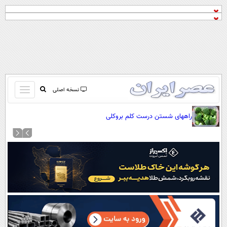
باز
نسخه اصلی
و
صفحه اول
راههای شستن درست کلم بروکلی
بسته
تماس با ما
کردن
آرشیو
منو
جستجو
نظرسنجی
آب و هوا
اوقات شرعی
پیوند ها
سواد زندگی