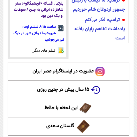
ترامپ: ما دیشب با رئیس
پارتیا، افسانه «آن‌شیگائو»؛ سفر
جمهور اردوغان شام خوردیم
شاهزاده ایرانی به چین / سوغات
او یک دین بود
ترامپ: فکر می‌کنم
ساعت ۸:۱۵ ششم اوت ؛
یادداشت تفاهم پایان یافته
هیروشیما / وقتی شهر در دیگ
است
قیر می‌جوشید
فیلم های دیگر
عضویت در اینستاگرام عصر ایران
۱۵ سال پیش در چنین روزی
این لحظه با حافظ
گلستان سعدی