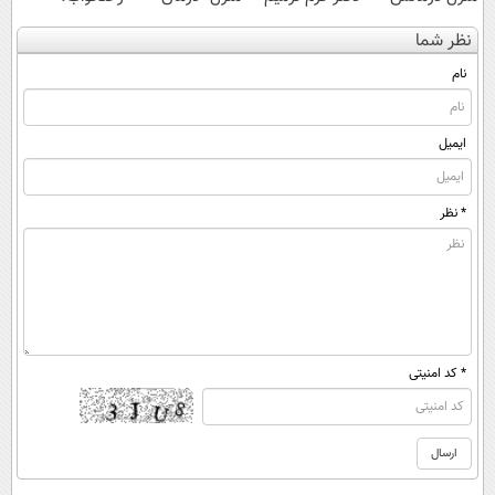
کن
کننده 23 روزه
کنی؟ (◂فیلم +
مناسب برای
نظر شما
(◀پرسش‌نامه)
ساخت!
◂پرسش‌نامه)
مقابله با انواع
ساس
نام
ایمیل
* نظر
* کد امنیتی