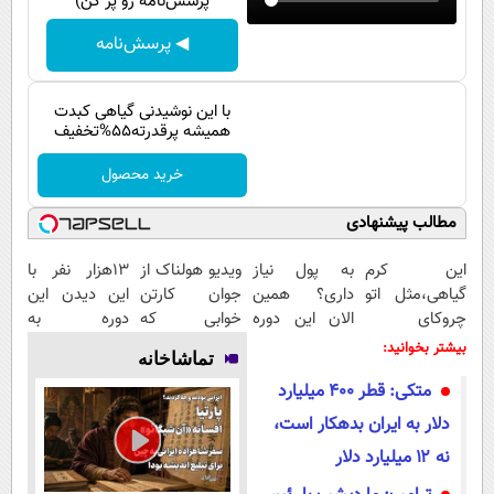
پرسش‌نامه رو پر کن)
پیامک
سرگرمی
◀ پرسش‌نامه
روانشناسی
فناوری
آشپزی
گوناگون
با این نوشیدنی گیاهی کبدت
همیشه پرقدرته55%تخفیف
دانلود
حوادث
خرید محصول
محیط زیست
سلامت
مطالب پیشنهادی
فرهنگی
این کرم
به پول نیاز
ویدیو هولناک از
13هزار نفر با
گیاهی،مثل اتو
داری؟ همین
جوان کارتن
این دیدن این
بین الملل
چروکای
الان این دوره
خوابی که
دوره به
اجتماعی
پوستتوصاف
رایگان رو شرکت
میلیاردر شد.
آرزوهاشون
بیشتر بخوانید:
تماشاخانه
میکنه!50%تخفیف
کن تا دیر
آموزش رایگان
رسیدن |
حیات وحش
متکی: قطر ۴۰۰ میلیارد
نشده!
ثبت‌‌نام رایگان
سیاست خارجی
دلار به ایران بدهکار است،
نه ۱۲ میلیارد دلار