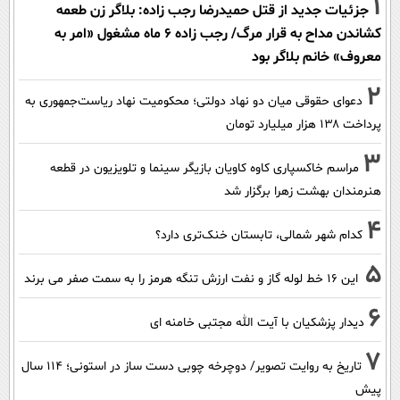
1
جزئیات جدید از قتل حمیدرضا رجب زاده: بلاگر زن طعمه
کشاندن مداح به قرار مرگ/ رجب زاده 6 ماه مشغول «امر به
معروف» خانم بلاگر بود
2
دعوای حقوقی میان دو نهاد دولتی؛ محکومیت نهاد ریاست‌جمهوری به
پرداخت ۱۳۸ هزار میلیارد تومان
3
مراسم خاکسپاری کاوه کاویان بازیگر سینما و تلویزیون در قطعه
هنرمندان بهشت زهرا برگزار شد
4
کدام شهر شمالی، تابستان خنک‌تری دارد؟
5
این 16 خط لوله گاز و نفت ارزش تنگه هرمز را به سمت صفر می برند
6
دیدار پزشکیان با آیت الله مجتبی خامنه ای
7
تاریخ به روایت تصویر/ دوچرخه چوبی دست ساز در استونی؛ 114 سال
پیش