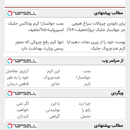
مطالب پیشنهادی
برای نابودی چروکات سراغ هیچی
بمب جوانساز! کرم بوتاکس جلبک
جز جوانساز جلبک نرو(تخفیف40%)
اسپیرولینا50%تخفیف
پوست خود را از پیری نجات دهید!با
تنها کرم رفع چروکی که مجوز
کرم ضدچروک جلبک
رسمی وزارت بهداشت دارد
از سراسر وب
بمب
این کرم
آرتروز مفاصل
جوانساز!
ضدچروک
خود را به طور
کرم
غذای
قطعی درمان
بوتاکس
پوستت
کنید!
وبگردی
جلبک
رو تامین
◗پرسش‌نامه◖
اسپیرولینا50%تخفیف
میکنه
چرا درد
با این
اگر نمی
(خرید با
زانو را
نوشیدنی
خواهید
40%تخفیف)
تحمل
گیاهی
کبدتان
می‌کنی؟
سلامتی
چرب
مطالب پیشنهادی
خیلی
کبدت
شود این