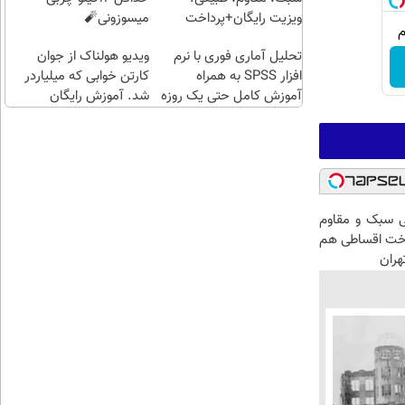
(خرید
ویزیت رایگان+پرداخت
میسوزونی🧨
طلا با
اقساطی😍
تحلیل آماری فوری با نرم
چند
ویدیو هولناک از جوان
افزار SPSS به همراه
کلیک)
کارتن خوابی که میلیاردر
آموزش کامل حتی یک روزه
شد. آموزش رایگان
!!
 سبک و مقاوم
اخت اقساطی هم
هران