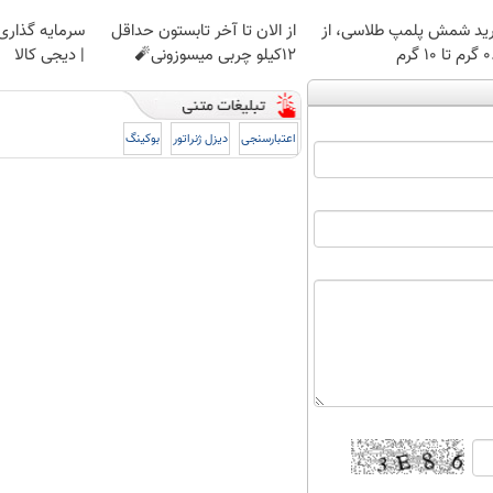
ید شمش پلمپ طلاسی، از
از الان تا آخر تابستون حداقل
سرمایه گذاری ا
 ۱۰ گرم
12کیلو چربی میسوزونی🧨
| دیجی کالا
اعتبارسنجی
دیزل ژنراتور
بوکینگ