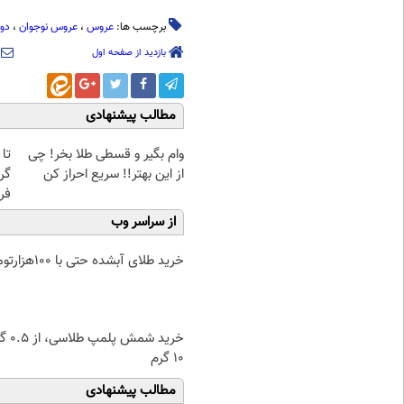
برچسب ها:
عروس
،
عروس نوجوان
،
دور
بازدید از صفحه اول
مطالب پیشنهادی
وام بگیر و قسطی طلا بخر! چی
از این بهتر!! سریع احراز کن
گر
فر
از سراسر وب
خرید طلای آبشده حتی با ۱۰۰هزارتومان
خرید شمش پ
۱۰ گرم
مطالب پیشنهادی