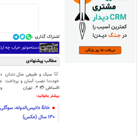
اشتراک گذاری :
دسته‌موتور خراب چه ارت
مطالب پیشنهادی
🦷 سبک و طبیعی مثل دندان
د
خودت! نصب آسان و پرداخت
ج
اقساطی 💳 📍 تهران
و 
بیشتر بخوانید:
خانۀ «انیس‌الدوله، سوگلی 
130 سال (عکس)