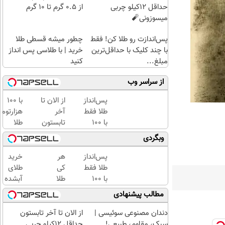
حداقل 12کیلو چربی
از ۰.۵ گرم تا ۱۰ گرم
میسوزونی🧨
پس‌اندازت رو طلا کن! فقط
چطور میشه قسطی طلا
با چند کلیک با حداقل‌ترین
خرید | با طلاسی پس انداز
مبلغ...
کنید
از سراسر وب
پس‌انداز
از الان تا
با ۱۰۰
طلا فقط
آخر
هزارتوم
با ۱۰۰
تابستون
طلا
هزارتومان
حداقل
بخرید،
وبگردی
(امن و
12کیلو
اون هم
راحت)
چربی
قسطی
پس‌انداز
هر
خرید
میسوزونی
طلا فقط
کی
طلای
🧨
با ۱۰۰
طلا
آبشده
هزارتومان
داره،
حتی با
مطالب پیشنهادی
(امن و
غم
۱۰۰هزارتومان
راحت)
نداره!
دندان مصنوعی سوئیسی |
از الان تا آخر تابستون
😊💎
سبک، مقاوم، طبیعی!
حداقل 12کیلو چربی