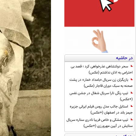
در حاشیه
سحر دولتشاهی عذرخواهی کرد ؛ قصد بی
احترامی به اذان نداشتم (عکس)
بازیگران زن سریال «بامداد خمار» در پشت
صحنه به سبک دوران قاجار (عکس)
تیپ رنگی تارا سریال شغال در جشن نفس
(+عکس)
استایل جالب مدل روس فیلم ایرانی جزیره
جیمز باند در اصفهان (+عکس)
تیپ مشکی و خاص فریبا نادری ستاره سریال
ستایش در آیین مهرورزی (+عکس)