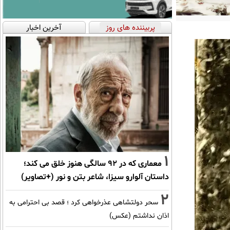
پربیننده های روز
آخرین اخبار
1
معماری که در 92 سالگی هنوز خلق می کند؛
داستان آلوارو سیزا، شاعر بتن و نور (+تصاویر)
2
سحر دولتشاهی عذرخواهی کرد ؛ قصد بی احترامی به
اذان نداشتم (عکس)