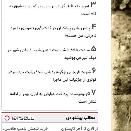
3
امروز با حافظ: گُل در بَر و مِی در کَف و معشوق به
کام است
4
پیام روشن پزشکیان در گفت‌و‌گوی تصویری با مرد
نامرئی: من هستم!
5
ساعت ۸:۱۵ ششم اوت ؛ هیروشیما / وقتی شهر در
دیگ قیر می‌جوشید
6
شهید لاریجانی چگونه ردیابی شد؟ روایت تازه سردار
کوثری از جزئیات این ماجرا
7
اکونومیست: پرداخت عوارض به ایران بهتر از ادامه
تنش است
مطالب پیشنهادی
از الان تا آخر تابستون
خرید شمش پلمپ طلاسی،