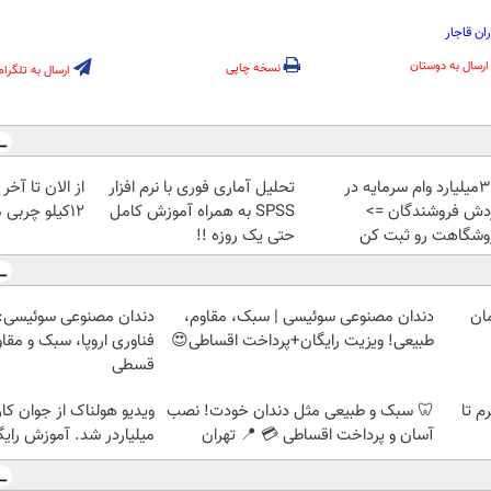
ان قاجار
ارسال به دوستان
نسخه چاپی
ارسال به تلگرام
تا 3میلیارد وام سرمایه در
تحلیل آماری فوری با نرم افزار
از الان تا آخ
دش فروشندگان =>
SPSS به همراه آموزش کامل
12کیلو چربی میسوزونی🧨
وشگاهت رو ثبت کن
حتی یک روزه !!
دندان مصنوعی سوئیسی | سبک، مقاوم،
دندان مصنوعی سوئیسی:
طبیعی! ویزیت رایگان+پرداخت اقساطی😍
فناوری اروپا، سبک و مقا
قسطی
لمپ طلاسی، از ۰.۵ گرم تا
🦷 سبک و طبیعی مثل دندان خودت! نصب
ویدیو هولناک از جوان کا
آسان و پرداخت اقساطی 💳 📍 تهران
میلیاردر شد. آموزش رایگ