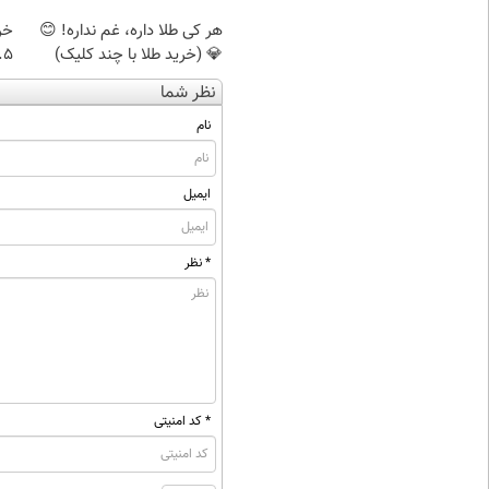
هر کی طلا داره، غم نداره! 😊
خر
💎 (خرید طلا با چند کلیک)
۰.۵ گرم تا
نظر شما
نام
ایمیل
* نظر
* کد امنیتی