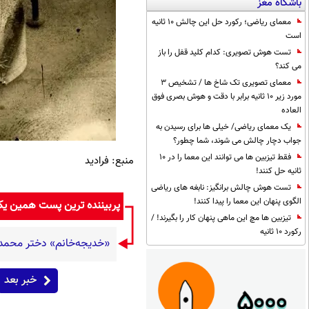
باشگاه مغز
معمای ریاضی؛ رکورد حل این چالش 10 ثانیه
است
تست هوش تصویری: کدام کلید قفل را باز
می کند؟
معمای تصویری تک شاخ ها / تشخیص 3
مورد زیر 10 ثانیه برابر با دقت و هوش بصری فوق
العاده
یک معمای ریاضی/ خیلی ها برای رسیدن به
جواب دچار چالش می شوند، شما چطور؟
فقط تیزبین ها می توانند این معما را در 10
منبع: فرادید
ثانیه حل کنند!
تست هوش چالش برانگیز: نابغه های ریاضی
الگوی پنهان این معما را پیدا کنند!
پربیننده ترین پست همین ی
تیزبین ها مچ این ماهی پنهان کار را بگیرند! /
رکورد 10 ثانیه
«خدیجه‌خانم» دختر محمد علی 
خبر بعد