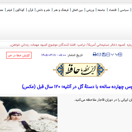
سیاسی
اقتصاد
جامعه
ورزشی
بین الملل
فرهنگ و هنر
علم و دانش
قرآن
گوناگون
فیلم
عصر 
ره کمبود ذخائر تسلیحاتی آمریکا/ ترامپ: افشا کنندگان موضوع کمبود مهمات، زندانی خواهند شد
‍‍‍ پ
پ
تاریخ انتشار:
۰۵:۰۰ - ۱۸-۰۴-۱۴۰۵
‌گزارش خطا در خبر
چهارده ساله» با دستۀ گل در آتلیه؛ 120 سال قبل (عکس)
ایرانی را در دوران قاجار ملاحظه می‌کنید.