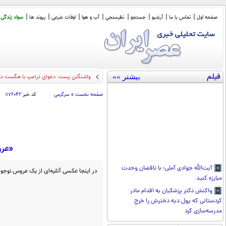
صفحه اول
تماس با ما
آرشیو
جستجو
نظرسنجی
آب و هوا
اوقات شرعی
پیوند ها
سواد زندگی
فیلم
بیشتر »»
واشنگتن پست: دعوای ترامپ با هگست دربا
صفحه نخست
»
سرگرمی
کد خبر
۱۱۷۶۰۴۲
«عروس 
آیت‌الله جوادی آملی: با ناقضان وحدت
در اینجا عکسی آتلیه‌ای از یک عروس نوجوان 
مبارزه کنید
واکنش دکتر پزشکیان به اقدام مادر
کردستانی که پول دیه دخترش را خرج
مدرسه‌سازی کرد