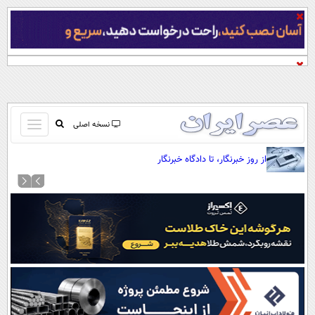
باز
نسخه اصلی
و
صفحه اول
از روز خبرنگار، تا دادگاه خبرنگار
بسته
تماس با ما
کردن
آرشیو
منو
جستجو
نظرسنجی
آب و هوا
اوقات شرعی
پیوند ها
سواد زندگی