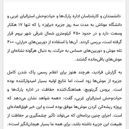
پیامک
سرگرمی
روانشناسی
فناوری
دانشمندان و کارشناسان اداره پارک‌ها و حیات‌وحش استرالیای غربی و
آشپزی
گوناگون
دانشگاه موناش به مدت سه روز جزیره «براوز» را که تنها ۱۷ هکتار
وسعت دارد و در حدود ۴۵۰ کیلومتری شمال شرقی شهر بروم قرار
دانلود
حوادث
گرفته است، بررسی کردند. آن‌ها با استفاده از دوربین‌های حرارتی، ۴۰۰
محیط زیست
تله موش و دوربین‌های حساس به حرکت، به دنبال هرگونه نشانه‌ای از
سلامت
موش‌های باقی‌مانده گشتند.
فرهنگی
به گزارش فرادید، هرچند هنوز برای اعلام رسمی پاک شدن کامل
بین الملل
جزیره از موش‌ها زود است، اما نتایج اولیه بسیار امیدوارکننده بوده
اجتماعی
است. بروس گریتویچ، هماهنگ‌کننده حفاظت در اداره پارک‌ها و
حیات‌وحش استرالیای غربی، گفت: «همه شواهد نشان می‌دهد که
حیات وحش
پروژه ریشه‌کن کردن موش‌ها موفق بوده است و این خبر فوق‌العاده‌ای
سیاست خارجی
است. اجرای چنین برنامه‌ای که می‌تواند تأثیر چشمگیری بر حفاظت از
طبیعت این جزیره داشته باشد، برای همه ما بسیار هیجان‌انگیز است».