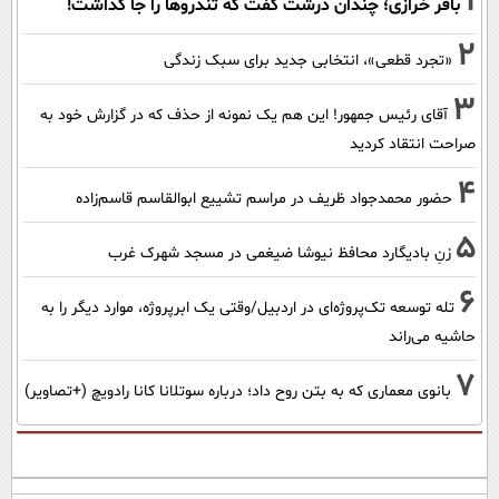
1
باقر خرازی؛ چندان درشت گفت که تندروها را جا گذاشت!
2
«تجرد قطعی»، انتخابی جدید برای سبک زندگی
3
آقای رئیس جمهور! این هم یک نمونه از حذف که در گزارش خود به
صراحت انتقاد کردید
4
حضور محمدجواد ظریف در مراسم تشییع ابوالقاسم قاسم‌زاده
5
زنِ بادیگارد محافظ نیوشا ضیغمی در مسجد شهرک غرب
6
تله توسعه تک‌پروژه‌ای در اردبیل/وقتی یک ابرپروژه، موارد دیگر را به
حاشیه می‌راند
7
بانوی معماری که به بتن روح داد؛ درباره سوتلانا کانا رادویچ (+تصاویر)