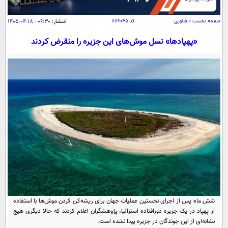
سیاسی
اقتصاد
صفحه نخست
»
فناوری
کد
۱۱۷۶۰۴۵
انتشار:
۰۶:۳۰ - ۱۸-۰۴-۱۴۰۵
جامعه
اقتصادی
«پهپادها» نسل موش‌های این جزیره را منقرض کردند
ورزشی
اجتماعی
خودرو
بین الملل
حوادث
فرهنگ و هنر
سیاست خارجی
سلامت
علم و دانش
یک برش دانایی
قرآن
فناوری و It
محیط زیست
گوناگون
علمی
سفر و تفریح
فیلم
سرگرمی
اخبار کریپتو
عصر ایران 2
اقتصاد
باشگاه مغز
آموزش زبان
خواندنی ها و دیدنی ها
ورزش
مجله تصویری سلاح
شش ماه پس از اجرای نخستین عملیات جهان برای ریشه‌کن کردن موش‌ها با استفاده
از پهپاد در یک جزیره دورافتاده استرالیا، پژوهشگران اعلام کردند که حالا دیگری هیچ
داستان کوتاه
سیاست
نشانه‌ای از این جوندگان در جزیره پیدا نشده است.