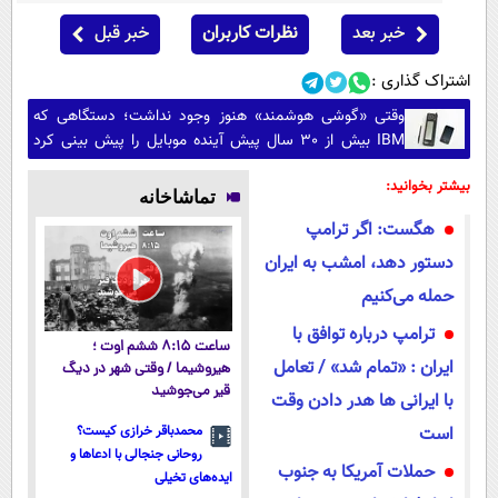
خبر بعد
نظرات کاربران
خبر قبل
اشتراک گذاری :
وقتی «گوشی هوشمند» هنوز وجود نداشت؛ دستگاهی که
IBM بیش از 30 سال پیش آینده موبایل را پیش بینی کرد
(+عکس)
بیشتر بخوانید:
تماشاخانه
هگست: اگر ترامپ
دستور دهد، امشب به ایران
حمله می‌کنیم
ترامپ درباره توافق با
ساعت ۸:۱۵ ششم اوت ؛
ایران : «تمام شد» / تعامل
هیروشیما / وقتی شهر در دیگ
قیر می‌جوشید
با ایرانی ها هدر دادن وقت
است
محمدباقر خرازی کیست؟
روحانی جنجالی با ادعاها و
حملات آمریکا به جنوب
ایده‌های تخیلی