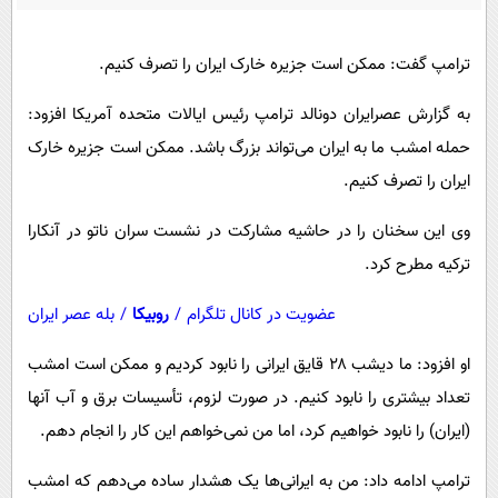
پیامک
سرگرمی
روانشناسی
فناوری
ترامپ گفت: ممکن است جزیره خارک ایران را تصرف کنیم.
آشپزی
گوناگون
به گزارش عصرایران دونالد ترامپ رئیس ایالات متحده آمریکا افزود:
دانلود
حوادث
حمله امشب ما به ایران می‌تواند بزرگ باشد. ممکن است جزیره خارک
محیط زیست
ایران را تصرف کنیم.
سلامت
وی این سخنان را در حاشیه مشارکت در نشست سران ناتو در آنکارا
فرهنگی
ترکیه مطرح کرد.
بین الملل
عضویت در کانال تلگرام
/
روبیکا
/
بله عصر ایران
اجتماعی
او افزود: ما دیشب ۲۸ قایق ایرانی را نابود کردیم و ممکن است امشب
حیات وحش
تعداد بیشتری را نابود کنیم. در صورت لزوم، تأسیسات برق و آب آنها
سیاست خارجی
(ایران) را نابود خواهیم کرد، اما من نمی‌خواهم این کار را انجام دهم.
ترامپ ادامه داد: من به ایرانی‌ها یک هشدار ساده می‌دهم که امشب