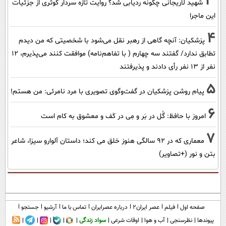
3
شهید لاریجانی چگونه ردیابی شد؟ روایت تازه سردار کوثری از جزئیات
این ماجرا
4
پزشکیان‌: آنچه گاهی از رهبر نقل می‌شود با شخصیتی که من دیدم
تطابق ندارد/ گفتند سه چهارم ( با تفاهم‌نامه) موافقت کنند می‌پذیرم، 12
نفر از 13 نفر رأی دادند و پذیرفتند
5
پیام روشن پزشکیان در گفت‌و‌گوی تصویری با مرد نامرئی: من هستم!
6
امروز با حافظ: گُل در بَر و مِی در کَف و معشوق به کام است
7
معماری که در 92 سالگی هنوز خلق می کند؛ داستان آلوارو سیزا، شاعر
بتن و نور (+تصاویر)
صفحه اول
فیلم
عصر ایران۲
درباره عصرایران
تماس با ما
آرشیو
جستجو
پیوندها
نظرسنجی
آب و هوا
اوقات شرعی
سواد زندگی