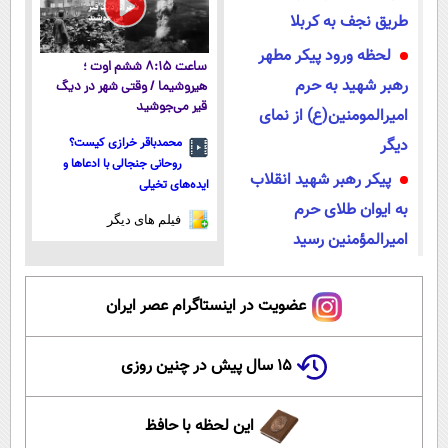
پیامک
سرگرمی
طریق نجف به کربلا
روانشناسی
فناوری
لحظه ورود پیکر مطهر
ساعت ۸:۱۵ ششم اوت ؛
آشپزی
رهبر شهید به حرم
گوناگون
هیروشیما / وقتی شهر در دیگ
قیر می‌جوشید
امیرالمومنین(ع) از نمای
دانلود
حوادث
دیگر
محمدباقر خرازی کیست؟
محیط زیست
روحانی جنجالی با ادعاها و
پیکر رهبر شهید انقلاب
ایده‌های تخیلی
سلامت
به ایوان طلای حرم
فیلم های دیگر
فرهنگی
امیرالمؤمنین رسید
بین الملل
عضویت در اینستاگرام عصر ایران
اجتماعی
حیات وحش
۱۵ سال پیش در چنین روزی
سیاست خارجی
این لحظه با حافظ