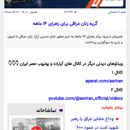
سیاسی
اقتصاد
فیلم
»
اجتماعی
کد
۱۱۷۶۰۹۲
انتشار:
۱۹:۰۱ - ۱۷-۰۴-۱۴۰۵
جامعه
اقتصادی
گریه زنان عراقی برای زهرای ۱۴ ماهه
ورزشی
اجتماعی
خودرو
هم‌زمان با ورود پیکر زهرای ۱۴ ماهه به حرم مطهر امام حسین (ع)، زنان عراقی با شیون
بین الملل
و زاری به سوگواری پرداختند.
حوادث
فرهنگ و هنر
سیاست خارجی
سلامت
علم و دانش
ویدئوهای دیدنی دیگر در کانال های آپارات و یوتیوب عصر ایران 👇👇👇
یک برش دانایی
قرآن
فناوری و It
کانال 1
محیط زیست
گوناگون
aparat.com/asriran
علمی
سفر و تفریح
کانال 2
فیلم
سرگرمی
اخبار کریپتو
youtube.com/@asriran_official/videos
عصر ایران 2
اقتصاد
باشگاه مغز
بیشتر بخوانید:
تماشاخانه
آموزش زبان
خواندنی ها و دیدنی ها
ورزش
مجله تصویری سلاح
وداع عشایر عراق با رهبر
داستان کوتاه
سیاست
شهید امت در عمود ۶۰۰