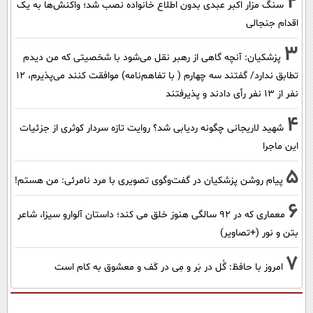
2
سنگ مزار اکبر عبدی بدون اطلاع خانواده نصب شد؛ واکنش‌ها به یک
اقدام جنجالی
3
پزشکیان‌: آنچه گاهی از رهبر نقل می‌شود با شخصیتی که من دیدم
تطابق ندارد/ گفتند سه چهارم ( با تفاهم‌نامه) موافقت کنند می‌پذیرم، 12
نفر از 13 نفر رأی دادند و پذیرفتند
4
شهید لاریجانی چگونه ردیابی شد؟ روایت تازه سردار کوثری از جزئیات
این ماجرا
5
پیام روشن پزشکیان در گفت‌و‌گوی تصویری با مرد نامرئی: من هستم!
6
معماری که در 92 سالگی هنوز خلق می کند؛ داستان آلوارو سیزا، شاعر
بتن و نور (+تصاویر)
7
امروز با حافظ: گُل در بَر و مِی در کَف و معشوق به کام است