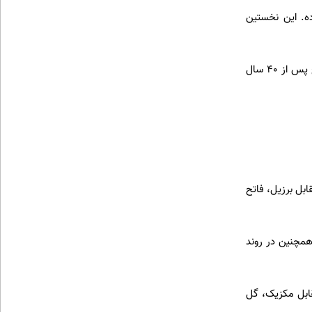
 صعود کرده. این نخستین
اسپانیا در ۱۱ تقابل اخیر مقابل بلژیک شکست ناپذیر مانده (۹ برد، ۲ تساوی). بلژیکی‌ها باید امیدوار باشند تاریخ پس از ۴۰ سال
 ۴ بازی این جام جهانی به ثمر رسانده و در جریان برتری ۲ بر یک مقابل برزیل، فاتح
مه خود دارد؛ یعنی میانگین یک گل در هر ۷۱ دقیقه. او همچنین در روند
قابل مکزیک، گل