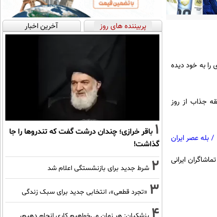
پربیننده های روز
آخرین اخبار
 زیادی را به خود دیده
نده از آفریقا و یک نماینده از آمریکای جنوبی تلاش خواهند کرد در ۴ مسابقه جذاب از روز
1
باقر خرازی؛ چندان درشت گفت که تندروها را جا
/
بله عصر ایران
گذاشت!
ماشاگران ایرانی
2
شرط جدید برای بازنشستگی اعلام شد
3
«تجرد قطعی»، انتخابی جدید برای سبک زندگی
4
پزشکیان: هر زمان می‌خواهیم کاری انجام دهیم،