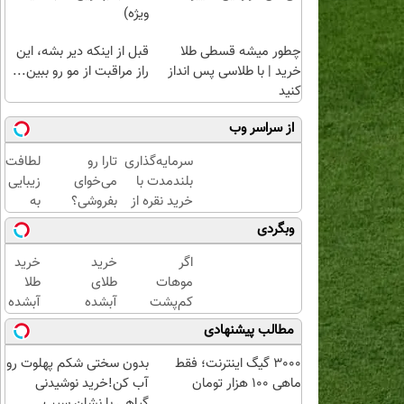
ویژه)
چطور میشه قسطی طلا
قبل از اینکه دیر بشه، این
خرید | با طلاسی پس انداز
راز مراقبت از مو رو ببین...
کنید
از سراسر وب
سرمایه‌گذاری
تارا رو
لطافت و
بلندمدت با
می‌خوای
زیبایی ر
خرید نقره از
بفروشی؟
به
دیجی‌کالا
با
موهات
وبگردی
خودرو۴۵
هدیه
یک‌روزه
بده!
اگر
خرید
خرید
بفروشش
شامپو
موهات
طلای
طلا
جلبک
کم‌پشت
آبشده
آبشده
اسپیرولین
شده،
حتی با
با 100
مطالب پیشنهادی
این
۱۰۰هزارتومان
هزار
صفحه
تومن
3000 گیگ اینترنت؛ فقط
بدون سختی شکم پهلوت رو
رو قبل
ماهی 100 هزار تومان
آب کن!خرید نوشیدنی
از هر
گیاهی با نشان سیب