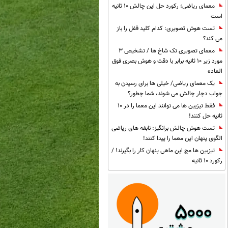
معمای ریاضی؛ رکورد حل این چالش 10 ثانیه
است
تست هوش تصویری: کدام کلید قفل را باز
می کند؟
معمای تصویری تک شاخ ها / تشخیص 3
مورد زیر 10 ثانیه برابر با دقت و هوش بصری فوق
العاده
یک معمای ریاضی/ خیلی ها برای رسیدن به
جواب دچار چالش می شوند، شما چطور؟
فقط تیزبین ها می توانند این معما را در 10
ثانیه حل کنند!
تست هوش چالش برانگیز: نابغه های ریاضی
الگوی پنهان این معما را پیدا کنند!
تیزبین ها مچ این ماهی پنهان کار را بگیرند! /
رکورد 10 ثانیه