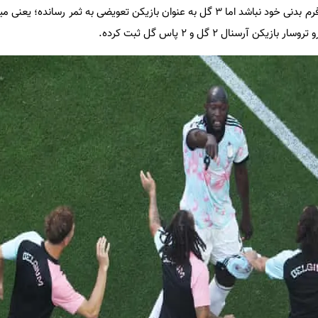
روملو لوکاکو شاید در ایده‌آل‌ترین فرم بدنی خود نباشد اما ۳ گل به عنوان بازیکن تعویضی به ثمر ر