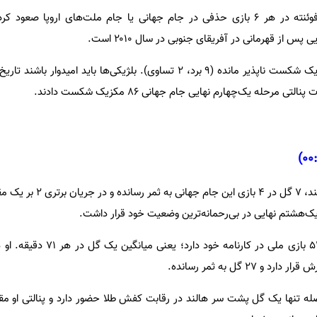
اسپانیا تحت هدایت لوئیس دلا فوئنته در هر ۶ بازی حذفی در جام جهانی یا جام ملت‌های اروپا
 از قهرمانی در آفریقای جنوبی در سال ۲۰۱۰ است.
ی مرحله یک‌چهارم نهایی جام جهانی ۸۶ مکزیک شکست دادند.
ماشین گلزنی نروژ یعنی ارلینگ هالند، ۷ گل در
مهاجم منچسترسیتی ۶۲ گل در ۵۴ بازی ملی در کارنا
له تنها یک گل پشت سر هالند در رقابت کفش طلا حضور دارد و پنالتی او م