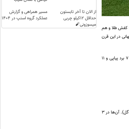
کاری
سلامت
از الان تا آخر تابستون
ببین.
مسیر همراهی و گزارش
حداقل 12کیلو چربی
عملکرد گروه اسنپ در ۱۴۰۴
میسوزونی🧨
ت کفش طلا و هم
انی در این قرن
مراکش در ۳۴ مسابقه اخیر خود شکست نخورده اما آن‌ها هرگز موفق به شکست فرانسه نشده‌اند. خروس‌ها ۷ برد پیاپی و ۱۱
ثبت ۱۳ گل توسط بلژیک، سومین آمار برتر در این جام جهانی به شمار می‌رود (پشت سر آرژانتین و فرانسه با ۱۴ گل). آن‌ها در ۳