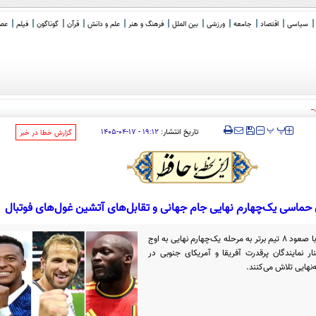
سیاسی
اقتصاد
جامعه
ورزشی
بین الملل
فرهنگ و هنر
علم و دانش
قرآن
گوناگون
فیلم
عصر 
 به بهشت مافیا و دلالان تبدیل کر
_
‍‍‍ پ
پ
تاریخ انتشار:
۱۹:۱۲ - ۱۷-۰۴-۱۴۰۵
‌گزارش خطا در خبر
ی حماسی یک‌چهارم نهایی جام جهانی و تقابل‌های آتشین غول‌های فوتبال
نخستین دوره ۴۸ تیمی جام جهانی فوتبال با صعود ۸ تیم برتر به مرحله یک‌چهارم نهایی به اوج
 نمایندگان پرقدرت آفریقا و آمریکای جنوبی در
نهایی تلاش می‌کنند.