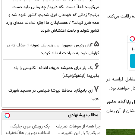
می‌گویند فعلاً دست نگه دارید/ چه زمانی باید دست
بزنیم؟ زمانی که خودمان غرق شدیم، کشور نابود شد و
تحده رقابت می‌کند،
همه ضرر کردند؟ / همسایگان ما اجازه ندادند عده‌ای وارد
کشور شوند و باعث اغتشاش شوند
5
آقای رئیس جمهور! این هم یک نمونه از حذف که در
گزارش خود به صراحت انتقاد کردید
6
یک بار برای همیشه حروف اضافه انگلیسی را یاد
بگیرید! (اینفوگرافیک)
ا، تنها از ۴ بازیکن باقی‌مانده از شکست ۴ سال پیش مقابل فرانسه در
7
ار خواهند بود.
زنِ بادیگارد محافظ نیوشا ضیغمی در مسجد شهرک
غرب
ریان پیروزی روز شنبه مقابل پاراگوئه حضور
دشان از آن زمان
مطالب پیشنهادی
چرا همه از موهات تعریف
پک رویش موی جلبک،
می‌کنن؟ راز این تغییره...
انتخاب بهترین ها(تخفیف