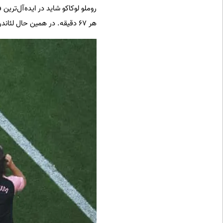
هر ۶۷ دقیقه. در همین حال لئاندرو تروسار بازیکن آرسنال ۲ گل و ۲ پاس گل ثبت کرده.