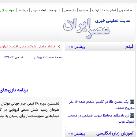
صفحه اول
تماس با ما
آرشیو
جستجو
نظرسنجی
آب و هوا
اوقات شرعی
پیوند ها
سواد زندگی
فیلم
بیشتر »»
فرشاد مؤمنی: شوک‌درمانی، اقتصاد ایران را
صفحه نخست
»
ورزشی
کد خبر
۱۱۷۶۰۹۴
برنامه بازی‌ها
یک معدن طلا در کلمبیا منفجر شد؛ ۱۶ نفر
مجروح شدند
هیجان رسید. شش مدعی اروپایی در کنار
دیدارهایی سرنوشت‌ساز برای رسیدن به نیمه‌
زنِ بادیگارد محافظ نیوشا ضیغمی در مسجد
شهرک غرب
آموزش زبان انگلیسی
بیشتر »»