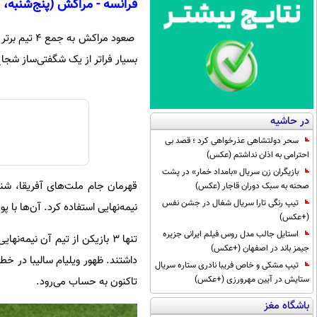
فرانسه - مراکش (پنج‌شنبه، ۲۳:۳۰)
صعود مراکش
بسیار فراتر از یک شگفتی‌ساز شجا
در حاشیه
سحر دولتشاهی عذرخواهی کرد ؛ قصد بی
احترامی به اذان نداشتم (عکس)
بازیگران زن سریال «بامداد خمار» در پشت
صحنه به سبک دوران قاجار (عکس)
تیپ رنگی تارا سریال شغال در جشن نفس
نیمه‌نهایی استفاده کرد. آن‌ها با پ
(+عکس)
استایل جالب مدل روس فیلم ایرانی جزیره
جیمز باند در اصفهان (+عکس)
داشتند. ظهور ویلیام سالیبا در خ
تیپ مشکی و خاص فریبا نادری ستاره سریال
ستایش در آیین مهرورزی (+عکس)
تاکنون به حساب می‌رود.
باشگاه مغز