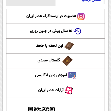
عضویت در اینستاگرام عصر ایران
۱۵ سال پیش در چنین روزی
این لحظه با حافظ
گلستان سعدی
آموزش زبان انگلیسی
آپارات عصر ایران