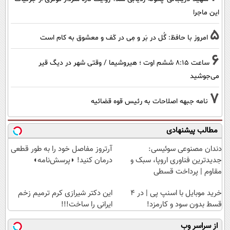
این ماجرا
5
امروز با حافظ: گُل در بَر و مِی در کَف و معشوق به کام است
6
ساعت ۸:۱۵ ششم اوت ؛ هیروشیما / وقتی شهر در دیگ قیر
می‌جوشید
7
نامه جبهه اصلاحات به رئیس قوه قضائیه
مطالب پیشنهادی
دندان مصنوعی سوئیسی:
آرتروز مفاصل خود را به طور قطعی
جدیدترین فناوری اروپا، سبک و
درمان کنید! ◗پرسش‌نامه◖
مقاوم | پرداخت قسطی
خرید موبایل با اسنپ پی | در ۴
این دکتر شیرازی کرم ترمیم زخم
قسط بدون سود و کارمزد!
ایرانی را ساخت!!!
از سراسر وب