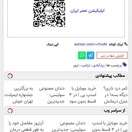
اپلیکیشن عصر ایران
لینک کوتاه:
کپی لینک
‌گزارش خطا در خبر
برچسب ها:
زیدآبادی
،
ترامپ
،
ترور
مطالب پیشنهادی
کمر درد داری؟
خرید موبایل با
دندان مصنوعی
به بزرگترین
دیگه بسه! در
اسنپ پی | در ۴
سوئیسی:
جشنواره ایمپلنت
منزل درمانش
قسط بدون سود
جدیدترین
تهران خوش
کن
و کارمزد!
فناوری اروپا،
اومدید! | فقط
از سراسر وب
(◀پرسش‌نامه)
سبک و مقاوم |
۲۵ میلیون !
پرداخت قسطی
خرید موبایل با اسنپ
دندان مصنوعی
آرتروز مفاصل خود را
پی | در ۴ قسط بدون
سوئیسی: جدیدترین
به طور قطعی درمان