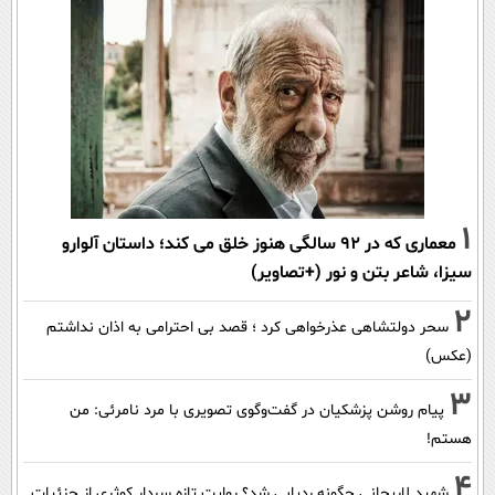
1
معماری که در 92 سالگی هنوز خلق می کند؛ داستان آلوارو
سیزا، شاعر بتن و نور (+تصاویر)
2
سحر دولتشاهی عذرخواهی کرد ؛ قصد بی احترامی به اذان نداشتم
(عکس)
3
پیام روشن پزشکیان در گفت‌و‌گوی تصویری با مرد نامرئی: من
هستم!
4
شهید لاریجانی چگونه ردیابی شد؟ روایت تازه سردار کوثری از جزئیات