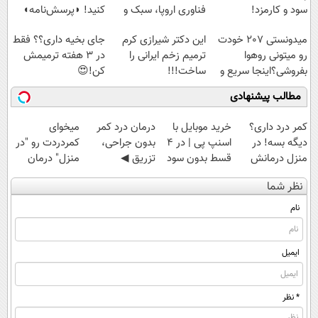
سود و کارمزد!
فناوری اروپا، سبک و
کنید! ◗پرسش‌نامه◖
مقاوم | پرداخت
میدونستی 207 خودت
این دکتر شیرازی کرم
جای بخیه داری؟؟ فقط
قسطی
رو میتونی روهوا
ترمیم زخم ایرانی را
در 3 هفته ترمیمش
بفروشی؟اینجا سریع و
ساخت!!!
کن!😍
راحت بفروش
مطالب پیشنهادی
کمر درد داری؟
خرید موبایل با
درمان درد کمر
میخوای
دیگه بسه! در
اسنپ پی | در ۴
بدون جراحی،
کمردردت رو "در
منزل درمانش
قسط بدون سود
تزریق ◀
منزل" درمان
کن
و کارمزد!
پرسش‌نامه رو پر
کنی؟ (◂فیلم +
نظر شما
(◀پرسش‌نامه)
کن ▶
◂پرسش‌نامه)
نام
ایمیل
* نظر