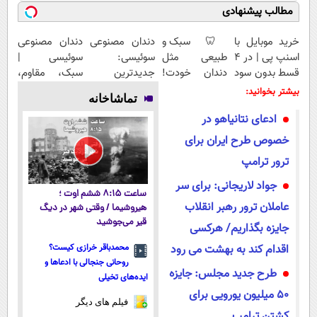
مطالب پیشنهادی
خرید موبایل با
🦷 سبک و
دندان مصنوعی
دندان مصنوعی
اسنپ پی | در ۴
طبیعی مثل
سوئیسی:
سوئیسی |
قسط بدون سود
دندان خودت!
جدیدترین
سبک، مقاوم،
و کارمزد!
نصب آسان و
فناوری اروپا،
طبیعی! ویزیت
بیشتر بخوانید:
تماشاخانه
پرداخت
سبک و مقاوم |
رایگان+پرداخت
ادعای نتانیاهو در
اقساطی 💳 📍
پرداخت قسطی
اقساطی😍
تهران
خصوص طرح ایران برای
ترور ترامپ
جواد لاریجانی: برای سر
ساعت ۸:۱۵ ششم اوت ؛
عاملان ترور رهبر انقلاب
هیروشیما / وقتی شهر در دیگ
قیر می‌جوشید
جایزه بگذاریم/ هرکسی
اقدام کند به بهشت می رود
محمدباقر خرازی کیست؟
روحانی جنجالی با ادعاها و
طرح جدید مجلس: جایزه
ایده‌های تخیلی
۵۰ میلیون یورویی برای
فیلم های دیگر
کشتن ترامپ