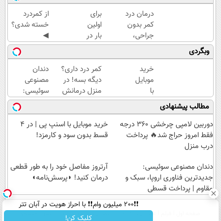
درمان درد
برای
از کمردرد
کمر بدون
اولین
خسته شدی؟
جراحی،
بار در
◀
تزریق ◀
ایران
پرسش‌نامه
وبگردی
پرسش‌نامه
🇮🇷
رو پر کن، راه
رو پر کن
این
درمان
خرید
کمر درد داری؟
دندان
▶
دکتر
همین‌جاست.
موبایل
دیگه بسه! در
مصنوعی
کرم
با
منزل درمانش
سوئیسی:
ترمیم
اسنپ
کن
جدیدترین
مطالب پیشنهادی
کننده
پی | در
(◀پرسش‌نامه)
فناوری
23
۴
اروپا،
دوربین لامپی چرخشی 360 درجه
خرید موبایل با اسنپ پی | در ۴
روزه
قسط
سبک و
فقط امروز حراج شد🔥 پرداخت
قسط بدون سود و کارمزد!
ساخت!
بدون
مقاوم |
درب منزل
سود و
پرداخت
دندان مصنوعی سوئیسی:
کارمزد!
قسطی
آرتروز مفاصل خود را به طور قطعی
جدیدترین فناوری اروپا، سبک و
درمان کنید! ◗پرسش‌نامه◖
مقاوم | پرداخت قسطی
❗❗200 میلیون وام❗❗ با احراز هویت در آبان تتر
صفحه اول
فیلم
عصر ایران۲
درباره عصرایران
تماس با ما
آرشیو
جستجو
کلیک کن!