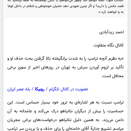
اجتناب شود، گفته خواهد شد چطور می‌خواهید با کسی توافقنامه به امضا برسانید که
پیامک
سرگرمی
قصد جانش را دارید؟ و اگر چنین تعهدی دهد حامیان خونخواهی و انتقام در داخل غوغا
به پا خواهند کرد.»
روانشناسی
فناوری
آشپزی
گوناگون
احمد زیدآبادی
دانلود
حوادث
کانال نگاه متفاوت
محیط زیست
سلامت
«به نظرم آنچه ترامپ را به شدت برانگیخته بالا گرفتن بحث حذف او و
تأکید بر لزوم آوردن سرش به تهران در روزهای اخیر از سوی برخی
فرهنگی
محافل است.
بین الملل
عضویت در کانال تلگرام
/
روبیکا
/
بله عصر ایران
اجتماعی
حیات وحش
ترامپ نسبت به هر اشاره‌ای به ترور خود بسیار حساس است. این
حساسیت را بیش از دیگران نتانیاهو درک می‌کند و عامدانه به آن
سیاست خارجی
دامن می‌زند. به همین دلیل نتانیاهو درخواست‌های برخی مجریان
مراسم تشییع جنازهٔ آقای خامنه‌ای را برای حذف و یا بریدن سر ترامپ