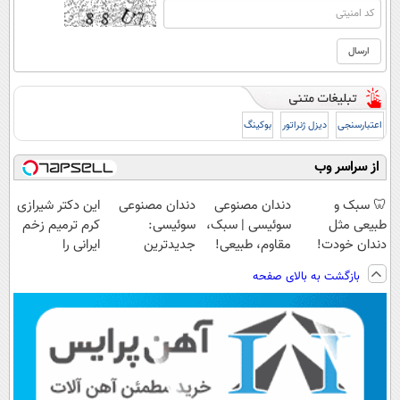
اعتبارسنجی
دیزل ژنراتور
بوکینگ
از سراسر وب
🦷 سبک و
دندان مصنوعی
دندان مصنوعی
این دکتر شیرازی
طبیعی مثل
سوئیسی | سبک،
سوئیسی:
کرم ترمیم زخم
دندان خودت!
مقاوم، طبیعی!
جدیدترین
ایرانی را
نصب آسان و
ویزیت
فناوری اروپا،
ساخت!!!
بازگشت به بالای صفحه
پرداخت اقساطی
رایگان+پرداخت
سبک و مقاوم |
💳 📍 تهران
اقساطی😍
پرداخت قسطی