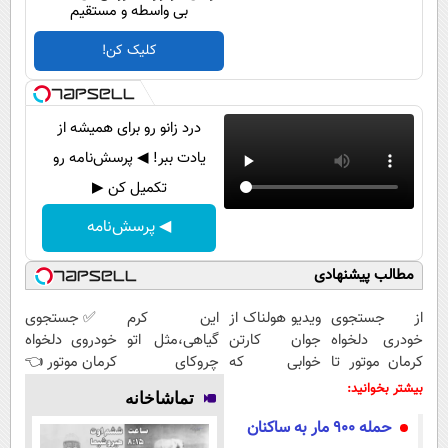
پیامک
بی واسطه و مستقیم
سرگرمی
روانشناسی
فناوری
کلیک کن!
آشپزی
گوناگون
دانلود
حوادث
درد زانو رو برای همیشه از
یادت ببر! ◀ پرسش‌نامه رو
محیط زیست
تکمیل کن ▶
سلامت
◀ پرسش‌نامه
فرهنگی
بین الملل
مطالب پیشنهادی
اجتماعی
از جستجوی
ویدیو هولناک از
این کرم
✅ جستجوی
خودری دلخواه
جوان کارتن
گیاهی،مثل اتو
خودروی دلخواه
حیات وحش
کرمان موتور تا
خوابی که
چروکای
کرمان موتور 👈
سیاست خارجی
فروش آن،
میلیاردر شد.
پوستتوصاف
فروش ساده،
بیشتر بخوانید:
تماشاخانه
ساده، بی
آموزش رایگان
میکنه!50%تخفیف
بی واسطه و
حمله ۹۰۰ مار به ساکنان
واسطه و
مستقیم