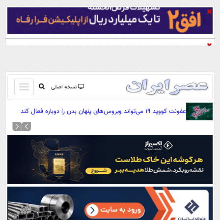
باز
نسخه اصلی
و
صفحه اول
عفونت کووید ۱۹ می‌تواند ویروس‌های پنهان بدن را دوباره فعال کند
بسته
تماس با ما
کردن
آرشیو
منو
جستجو
نظرسنجی
آب و هوا
اوقات شرعی
پیوند ها
سواد زندگی