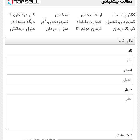
مطالب پیشنهادی
❌لازم نیست
از جستجوی
میخوای
کمر درد داری؟
کمردرد رو تحمل
خودری دلخواه
کمردردت رو "در
دیگه بسه! در
کنی❌ درمان
کرمان موتور تا
منزل" درمان
منزل درمانش
بدون جراحی و
فروش آن،
کنی؟ (◂فیلم +
کن
نظر شما
قرص
ساده، بی واسطه
◂پرسش‌نامه)
(◀پرسش‌نامه)
(پرسشنامه)
و مستقیم
نام
ایمیل
* نظر
* کد امنیتی