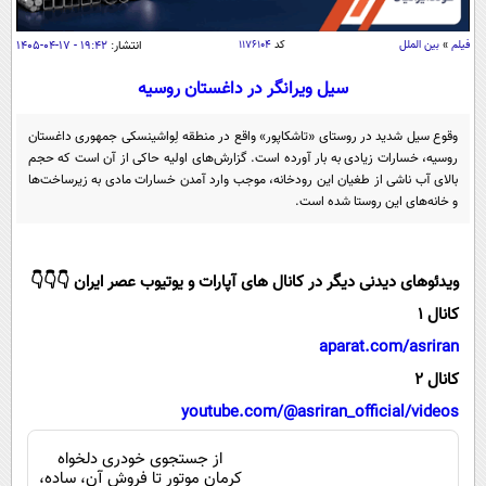
سیاسی
اقتصاد
فیلم
»
بین الملل
کد
۱۱۷۶۱۰۴
انتشار:
۱۹:۴۲ - ۱۷-۰۴-۱۴۰۵
جامعه
اقتصادی
سیل ویرانگر در داغستان روسیه
ورزشی
اجتماعی
خودرو
وقوع سیل شدید در روستای «تاشکاپور» واقع در منطقه لِواشینسکی جمهوری داغستان
بین الملل
روسیه، خسارات زیادی به بار آورده است. گزارش‌های اولیه حاکی از آن است که حجم
حوادث
بالای آب ناشی از طغیان این رودخانه، موجب وارد آمدن خسارات مادی به زیرساخت‌ها
فرهنگ و هنر
سیاست خارجی
سلامت
و خانه‌های این روستا شده است.
علم و دانش
یک برش دانایی
قرآن
فناوری و It
محیط زیست
ویدئوهای دیدنی دیگر در کانال های آپارات و یوتیوب عصر ایران 👇👇👇
گوناگون
علمی
کانال 1
سفر و تفریح
فیلم
سرگرمی
aparat.com/asriran
اخبار کریپتو
عصر ایران 2
اقتصاد
کانال 2
باشگاه مغز
youtube.com/@asriran_official/videos
آموزش زبان
خواندنی ها و دیدنی ها
ورزش
مجله تصویری سلاح
داستان کوتاه
سیاست
از جستجوی خودری دلخواه
کرمان موتور تا فروش آن، ساده،