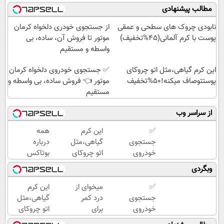
مطالب پیشنهادی
نابودی چروک های سطحی و عمقی
از جستجوی خودری دلخواه کرمان
پوست با کرم آلمانی(45%تخفیف)
موتور تا فروش آن، ساده، بی
واسطه و مستقیم
این کرم گیاهی،مثل اتو چروکای
✅ جستجوی خودروی دلخواه کرمان
پوستتوصاف میکنه!50%تخفیف
موتور 👈 فروش ساده، بی واسطه و
مستقیم
از سراسر وب
✅
این کرم
همه
جستجوی
گیاهی،مثل
درباره
خودروی
اتو چروکای
بوتاکس
دلخواه
پوستتوصاف
حرف
وبگردی
کرمان
میکنه!50%تخفیف
میزنن؛ اما
موتور 👈
کمتر
✅
میخوای از
این کرم
فروش
کسی این
جستجوی
درد کمر
گیاهی،مثل
ساده، بی
راه رو
خودروی
برای
اتو چروکای
واسطه و
میشناسه.
دلخواه
همیشه
پوستتوصاف