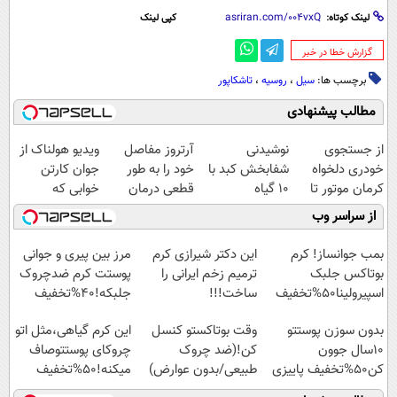
لینک کوتاه:
کپی لینک
‌گزارش خطا در خبر
برچسب ها:
سیل
،
روسیه
،
تاشکاپور
مطالب پیشنهادی
از جستجوی
نوشیدنی
آرتروز مفاصل
ویدیو هولناک از
خودری دلخواه
شفابخش کبد با
خود را به طور
جوان کارتن
کرمان موتور تا
10 گیاه
قطعی درمان
خوابی که
فروش آن،
موثر(تخفیف تا
کنید!
میلیاردر شد.
از سراسر وب
ساده، بی واسطه
امشب)
◗پرسش‌نامه◖
آموزش رایگان
و مستقیم
بمب جوانساز! کرم
این دکتر شیرازی کرم
مرز بین پیری و جوانی
بوتاکس جلبک
ترمیم زخم ایرانی را
پوستت کرم ضدچروک
اسپیرولینا50%تخفیف
ساخت!!!
جلبکه!40%تخفیف
بدون سوزن پوستتو
وقت بوتاکستو کنسل
این کرم گیاهی،مثل اتو
10سال جوون
کن!(ضد چروک
چروکای پوستتوصاف
کن50%تخفیف پاییزی
طبیعی/بدون عوارض)
میکنه!50%تخفیف