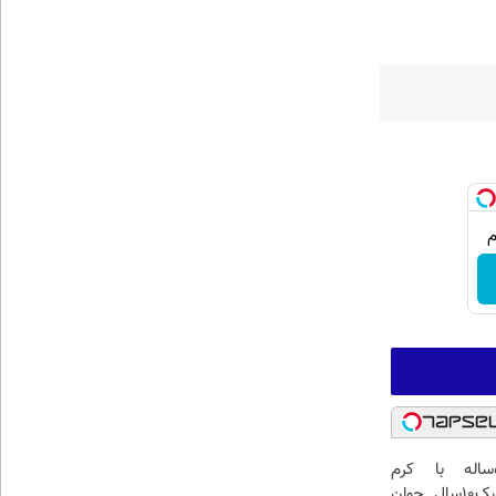
این آقای58ساله با کرم
ضدچروک جلبک10سال جوان