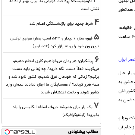
 گل تبدیل
اکونومیست: پرداخت عوارض به ایران بهتر از ادامه
تنش است
 همانطور
4
شرط جدید برای بازنشستگی اعلام شد
خانواده،
5
خطرات جنگ، سختی و دشواری‌های راه نیایند. اما همه آمدند، با عشق تمام به وطن؛ اکثراً نزدیک به 40 ساعت
قهوه ساز، 6 لیدار و 523 اسب بخار؛ هواوی لوکس
ترین ون خود را روانه بازار کرد (+تصاویر)
6
عصر ایران
پزشکیان: هر زمان می‌خواهیم کاری انجام دهیم،
می‌گویند فعلاً دست نگه دارید/ چه زمانی باید دست
ی از حال
بزنیم؟ زمانی که خودمان غرق شدیم، کشور نابود شد و
و عشق به
همه ضرر کردند؟ / همسایگان ما اجازه ندادند عده‌ای وارد
 کشورشان
کشور شوند و باعث اغتشاش شوند
 دشمن به
7
یک بار برای همیشه حروف اضافه انگلیسی را یاد
بگیرید! (اینفوگرافیک)
ت ویزا و
ز جام آن
مطالب پیشنهادی