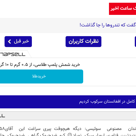
ک ساعت اخیر
فت که تندروها را جا گذاشت!
نظرات کاربران
خبر قبل
خرید شمش پلمپ طلاسی، از ۰.۵ گرم تا ۱۰ گرم
خریدطلا
 کامل در افغانستان سرکوب کردیم
ندان مصنوعی سوئیسی:
دیگه هیچوقت پیری سراغت
دیدترین فناوری اروپا، سبک
نمیاد😉 کرم ضدچروک گیاهی