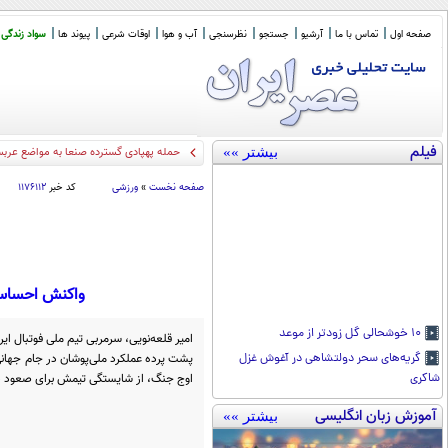
صفحه اول
تماس با ما
آرشیو
جستجو
نظرسنجی
آب و هوا
اوقات شرعی
پیوند ها
سواد زندگی
فیلم
بیشتر »»
تله
_
صفحه نخست
»
ورزشی
کد خبر
۱۱۷۶۱۱۲
واکنش احساسی 
۱۰ خوشحالی گل زودتر از موعد
امیر قلعه‌نویی، سرمربی تیم ملی فوتبال ایر
پشت پرده عملکرد ملی‌پوشان در جام جهانی 
گریه‌های سحر دولتشاهی در آغوش غزل
اوج جنگ، از شایستگی تیمش برای صعود د
شاکری
آموزش زبان انگلیسی
بیشتر »»