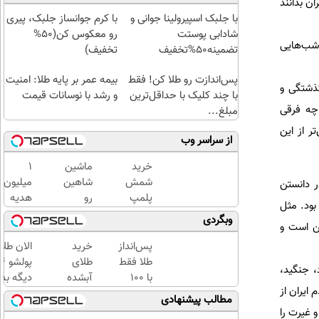
ن بدانند
با جلبک اسپیرولینا جوانی و
با کرم جوانساز جلبک، پیری
شادابی پوستت
رو معکوس کن(50%
 شب‌هایی
تضمینه50%تخفیف
تخفیف)
پس‌اندازت رو طلا کن! فقط
بیمه عمر بر پایه طلا: امنیت
گذشتگی و
با چند کلیک با حداقل‌ترین
و رشد با نوسانات قیمت
 چه فرقی
مبلغ...
ر از این
از سراسر وب
خرید
ماشین
1
شمش
شاهین
میلیون
ر دانستن
پلمپ
رو
هدیه
بود. مثل
طلاسی،
میخوای
طلا با
وبگردی
من است و
از ۰.۵
بفروشی؟
دریافت
گرم تا
اینجا
اعتبار
پس‌انداز
خرید
الان طلا
۱۰ گرم
بدون
از
طلا فقط
طلای
، جنگید،
آگهی و
تکنوپی
با ۱۰۰
آبشده
دیگه بده
 ایران از
در چند
هزارتومان
حتی با
سرمایه‌گ
مطالب پیشنهادی
ساعت
(امن و
۱۰۰هزارتومان
طلا با ا
 غیرت را