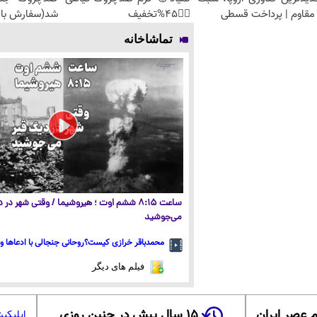
مقاوم | پرداخت قسطی
👈🏻45%تخفیف
شد(سفارش با 
تماشاخانه
ساعت ۸:۱۵ ششم اوت ؛ هیروشیما / وقتی شهر در
می‌جوشید
محمدباقر خرازی کیست؟روحانی جنجالی با ادعاها و 
فیلم های دیگر
 عصر ایران
۱۵ سال پیش در چنین روزی
اپلیکی