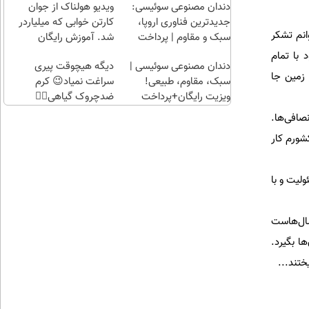
بفروشش
راحت)
بی‌بهره
دندان مصنوعی سوئیسی:
ویدیو هولناک از جوان
جدیدترین فناوری اروپا،
کارتن خوابی که میلیاردر
وانم تشکر
سبک و مقاوم | پرداخت
شد. آموزش رایگان
قسطی
 با تمام
دندان مصنوعی سوئیسی |
دیگه هیچوقت پیری
 زمین جا
سبک، مقاوم، طبیعی!
سراغت نمیاد😉 کرم
ویزیت رایگان+پرداخت
ضدچروک گیاهی👈🏻
اقساطی😍
45%تخفیف
صافی‌ها.
شورم کار
ولیت و با
سال‌هاست
ا بگیرد.
ختند...