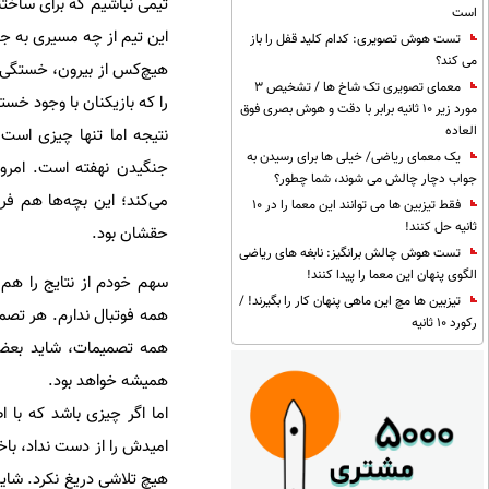
تیمی نباشیم که برای ساختن
است
این تیم از چه مسیری به ج
تست هوش تصویری: کدام کلید قفل را باز
می کند؟
هیچ‌کس از بیرون، خستگی ا
معمای تصویری تک شاخ ها / تشخیص 3
را که بازیکنان با وجود خست
مورد زیر 10 ثانیه برابر با دقت و هوش بصری فوق
العاده
نتیجه اما تنها چیزی است 
یک معمای ریاضی/ خیلی ها برای رسیدن به
جنگیدن نهفته است. امروز
جواب دچار چالش می شوند، شما چطور؟
می‌کند؛ این بچه‌ها هم فر
فقط تیزبین ها می توانند این معما را در 10
ثانیه حل کنند!
حقشان بود.
تست هوش چالش برانگیز: نابغه های ریاضی
الگوی پنهان این معما را پیدا کنند!
سهم خودم از نتایج را هم 
تیزبین ها مچ این ماهی پنهان کار را بگیرند! /
همه فوتبال ندارم. هر تصمی
رکورد 10 ثانیه
همه تصمیمات، شاید بعضی‌
همیشه خواهد بود.
اما اگر چیزی باشد که با ا
امیدش را از دست نداد، باخت 
هیچ تلاشی دریغ نکرد. شاید