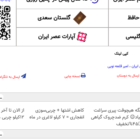
گلستان سعدی
این ل
آپارات عصر ایران
آموزش
کپی لینک
امیر قلعه نویی
،
تیم م
ارسال به دوستان
نسخه چاپی
ارسال به تلگرام
تابستون حداقل
کاهش اشتها + چربی‌سوزی
دیگه هیچوقت پیری سرا
12کیلو چربی میسوزونی
انفجاری = ۷ کیلو لاغری در ماه
نمیاد😉 کرم ضدچروک گیا
👈