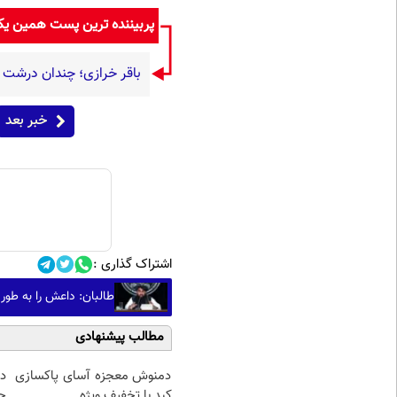
پربیننده ترین پست همین ی
باقر خرازی؛ چندان درشت گ
خبر بعد
اشتراک گذاری :
طالبان: داعش را به طور
مطالب پیشنهادی
دمنوش معجزه آسای پاکسازی
د
کبد با تخفیف ویژه
ج