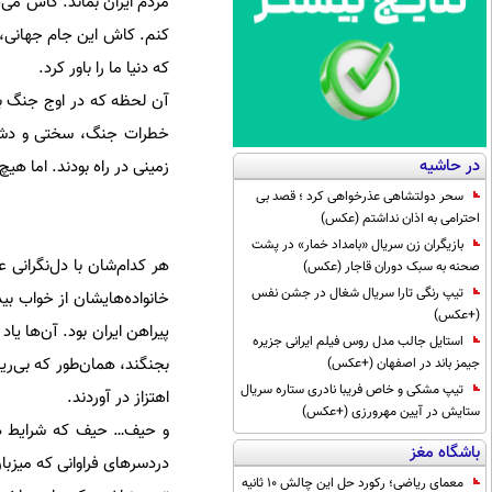
مردم ایران بماند. کاش می‌ت
کنم. کاش این جام جهانی، ی
که دنیا ما را باور کرد.
آن لحظه که در اوج جنگ بچه
در حاشیه
زمینی در راه بودند. اما هی
سحر دولتشاهی عذرخواهی کرد ؛ قصد بی
احترامی به اذان نداشتم (عکس)
بازیگران زن سریال «بامداد خمار» در پشت
هر کدام‌شان با دل‌نگرانی ع
صحنه به سبک دوران قاجار (عکس)
تیپ رنگی تارا سریال شغال در جشن نفس
خانواده‌هایشان از خواب بی
(+عکس)
پیراهن ایران بود. آن‌ها ی
استایل جالب مدل روس فیلم ایرانی جزیره
بجنگند، همان‌طور که بی‌ری
جیمز باند در اصفهان (+عکس)
تیپ مشکی و خاص فریبا نادری ستاره سریال
اهتزاز در آوردند.
ستایش در آیین مهرورزی (+عکس)
و حیف… حیف که شرایط هم ب
باشگاه مغز
دردسرهای فراوانی که میزبا
معمای ریاضی؛ رکورد حل این چالش 10 ثانیه