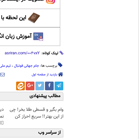
حظه با حافظ
 زبان انگلیسی
لینک کوتاه:
لی ایران
،
جام جهانی فوتبال
برچسب ها:
بازدید از صفحه اول
مطالب پیشنهادی
غت
وام بگیر و قسطی طلا بخر! چی
هی
از این بهتر!! سریع احراز کن
45%تخفیف
از سراسر وب