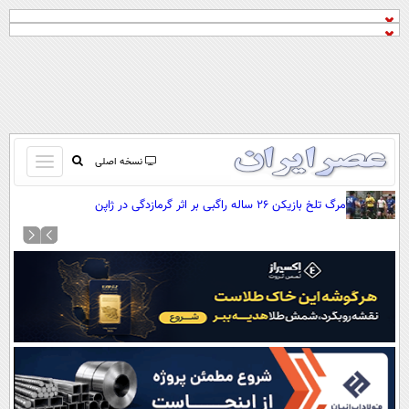
باز
نسخه اصلی
و
صفحه اول
مرگ تلخ بازیکن ۲۶ ساله راگبی بر اثر گرمازدگی در ژاپن
بسته
تماس با ما
کردن
آرشیو
منو
جستجو
نظرسنجی
آب و هوا
اوقات شرعی
پیوند ها
سواد زندگی