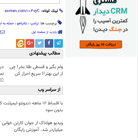
لینک کوتاه:
ه به ایران
،
نتانیاهو
،
ترامپ
برچسب ها:
بازدید از صفحه اول
مطالب پیشنهادی
غت
وام بگیر و قسطی طلا بخر! چی
هی
از این بهتر!! سریع احراز کن
45%تخفیف
از سراسر وب
اط 12 ماهه دندونتو ایمپلنت کن 🧩
بدون سود
دیو هولناک از جوان کارتن خوابی که
میلیاردر شد. آموزش رایگان