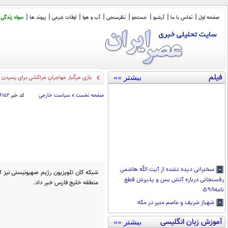
صفحه اول
تماس با ما
آرشیو
جستجو
نظرسنجی
آب و هوا
اوقات شرعی
پیوند ها
سواد زندگی
فیلم
بیشتر »»
بازی مرگبار مهاجرانِ مراکشی برای رسیدن به
صفحه نخست
»
سیاست خارجی
کد خبر
۷۶۱۵۲
سخنرانی دیده نشده از آیت الله هاشمی
شبکه کان تلویزیون رژیم صهیونیستی نیز ا
رفسنجانی درباره آتش بس و پذیرش قطع
منطقه خلیج فارس خبر داد.
نامه۵۹۸
شهباز شریف و عاصم منیر در مکه
آموزش زبان انگلیسی
بیشتر »»