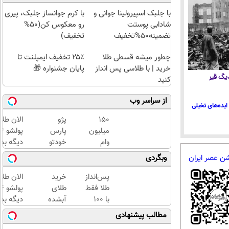
با جلبک اسپیرولینا جوانی و
با کرم جوانساز جلبک، پیری
شادابی پوستت
رو معکوس کن(50%
تضمینه50%تخفیف
تخفیف)
چطور میشه قسطی طلا
۲۵٪ تخفیف ایمپلنت تا
خرید | با طلاسی پس انداز
پایان جشنواره 🎁
 دیگ قیر
کنید
از سراسر وب
ایده‌های تخیلی
150
پژو
الان طلا
میلیون
پارس
وام
خودتو
دیگه بده
بگیر،
گذاشتی
سرمایه‌گ
شن عصر ایران
وبگردی
طلای
برای
طلا با ا
آب
فروش؟
بی‌بهره
پس‌انداز
خرید
الان طلا
شده و
اینجا به
طلا فقط
طلای
زینتی
راحتی
با ۱۰۰
آبشده
دیگه بده
بخر
بفروش
هزارتومان
حتی با
سرمایه‌گ
مطالب پیشنهادی
(امن و
۱۰۰هزارتومان
طلا با ا