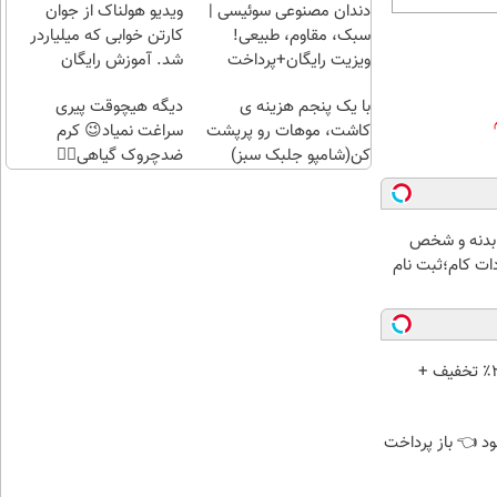
راحت)
بی‌بهره
دندان مصنوعی سوئیسی |
ویدیو هولناک از جوان
سبک، مقاوم، طبیعی!
کارتن خوابی که میلیاردر
ویزیت رایگان+پرداخت
شد. آموزش رایگان
اقساطی😍
با یک پنجم هزینه ی
دیگه هیچوقت پیری
کاشت، موهات رو پرپشت
سراغت نمیاد😉 کرم
کن(شامپو جلبک سبز)
ضدچروک گیاهی👈🏻
45%تخفیف
 بدنه و شخص
ات کام؛ثبت نام
🦷 ایمپلنت دیجیتال با ۲۵٪ تخفیف +
د 👈 باز پرداخت