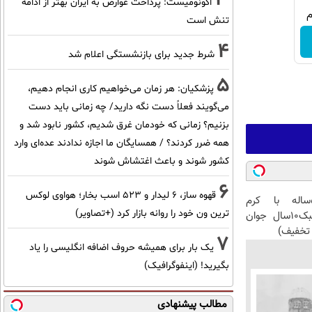
اکونومیست: پرداخت عوارض به ایران بهتر از ادامه
تنش است
4
شرط جدید برای بازنشستگی اعلام شد
5
پزشکیان: هر زمان می‌خواهیم کاری انجام دهیم،
می‌گویند فعلاً دست نگه دارید/ چه زمانی باید دست
بزنیم؟ زمانی که خودمان غرق شدیم، کشور نابود شد و
همه ضرر کردند؟ / همسایگان ما اجازه ندادند عده‌ای وارد
کشور شوند و باعث اغتشاش شوند
6
قهوه ساز، 6 لیدار و 523 اسب بخار؛ هواوی لوکس
این آقای58ساله با کرم
ترین ون خود را روانه بازار کرد (+تصاویر)
ضدچروک جلبک10سال جوان
تخفیف)
7
یک بار برای همیشه حروف اضافه انگلیسی را یاد
بگیرید! (اینفوگرافیک)
مطالب پیشنهادی