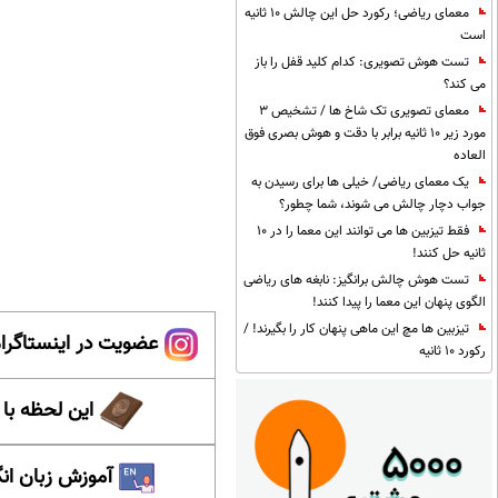
معمای ریاضی؛ رکورد حل این چالش 10 ثانیه
است
تست هوش تصویری: کدام کلید قفل را باز
می کند؟
معمای تصویری تک شاخ ها / تشخیص 3
مورد زیر 10 ثانیه برابر با دقت و هوش بصری فوق
العاده
یک معمای ریاضی/ خیلی ها برای رسیدن به
جواب دچار چالش می شوند، شما چطور؟
فقط تیزبین ها می توانند این معما را در 10
ثانیه حل کنند!
تست هوش چالش برانگیز: نابغه های ریاضی
الگوی پنهان این معما را پیدا کنند!
تیزبین ها مچ این ماهی پنهان کار را بگیرند! /
عضویت در اینستاگرام
رکورد 10 ثانیه
این لحظه با
آموزش زبان ان