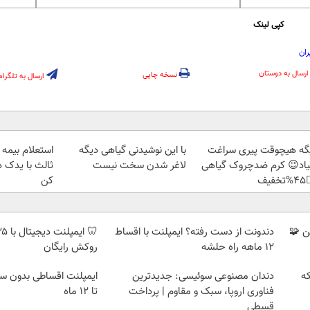
کپی لینک
حمل
ارسال به دوستان
نسخه چاپی
ارسال به تلگرام
ه بدنه و شخص
با این نوشیدنی گیاهی دیگه
دیگه هیچوقت پیری سرا
ت کام؛ثبت نام
لاغر شدن سخت نیست
نمیاد😉 کرم ضدچروک گیا
کن
👈
دندونت از دست رفته؟ ایمپلنت با اقساط
با اقس
روکش رایگان
۱۲ ماهه راه حلشه
بدون سود 👈 باز پرداخت
دندان مصنوعی سوئیسی: جدیدترین
وی
تا 12 ماه
فناوری اروپا، سبک و مقاوم | پرداخت
قسطی