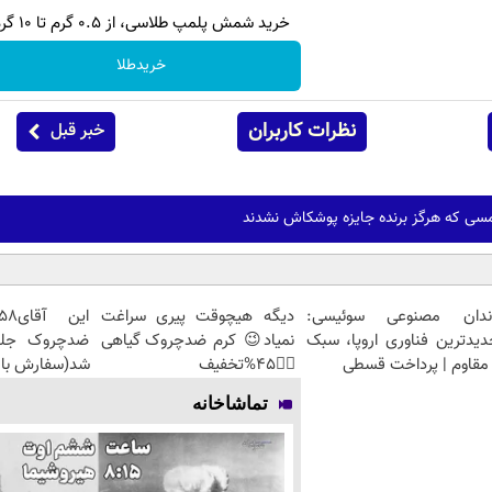
خرید شمش پلمپ طلاسی، از ۰.۵ گرم تا ۱۰ گرم
خریدطلا
نظرات کاربران
خبر قبل
مسی که هرگز برنده جایزه پوشکاش نشدند
ندان مصنوعی سوئیسی:
دیگه هیچوقت پیری سراغت
دیدترین فناوری اروپا، سبک
نمیاد😉 کرم ضدچروک گیاهی
مقاوم | پرداخت قسطی
👈🏻45%تخفیف
شد(سفارش با 
تماشاخانه