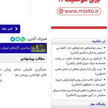
خبر بعد
اشتراک گذاری :
در حاشیه
زیباترین گل‌های لیونل 
سحر دولتشاهی عذرخواهی کرد ؛ قصد بی
احترامی به اذان نداشتم (عکس)
مطالب پیشنهادی
بازیگران زن سریال «بامداد خمار» در پشت
صحنه به سبک دوران قاجار (عکس)
جایگزین طبیعی تمام روش
د
تیپ رنگی تارا سریال شغال در جشن نفس
(+عکس)
های تهاجمی رویش مو
ج
و 
استایل جالب مدل روس فیلم ایرانی جزیره
جیمز باند در اصفهان (+عکس)
تیپ مشکی و خاص فریبا نادری ستاره سریال
ستایش در آیین مهرورزی (+عکس)
باشگاه مغز