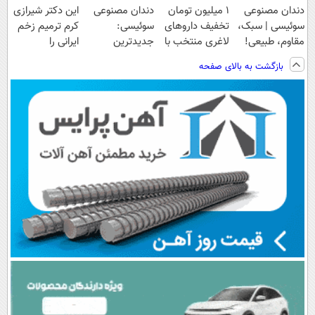
دندان مصنوعی
۱ میلیون تومان
دندان مصنوعی
این دکتر شیرازی
سوئیسی | سبک،
تخفیف داروهای
سوئیسی:
کرم ترمیم زخم
مقاوم، طبیعی!
لاغری منتخب با
جدیدترین
ایرانی را
ویزیت
ارسال از
فناوری اروپا،
ساخت!!!
بازگشت به بالای صفحه
رایگان+پرداخت
داروخانه نزدیکت
سبک و مقاوم |
اقساطی😍
پرداخت قسطی