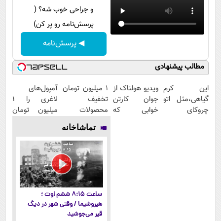
و جراحی خوب شه؟ (
پرسش‌نامه رو پر کن)
◀ پرسش‌نامه
مطالب پیشنهادی
این کرم
ویدیو هولناک از
۱ میلیون تومان
آمپول‌های
گیاهی،مثل اتو
جوان کارتن
تخفیف
لاغری را ۱
چروکای
خوابی که
محصولات
میلیون تومان
پوستتوصاف
میلیاردر شد.
لاغری؛ یک قدم
ارزان‌تر از
تماشاخانه
میکنه!50%تخفیف
آموزش رایگان
نزدیک‌تر به
همه‌جا بخر!
شروع کاهش
وزن
ساعت ۸:۱۵ ششم اوت ؛
هیروشیما / وقتی شهر در دیگ
قیر می‌جوشید