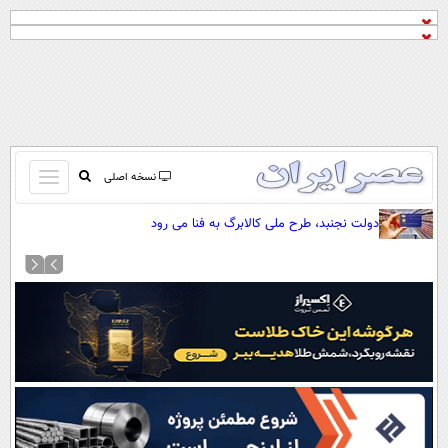
باز
نسخه اصلی
و
صفحه اول
دولت نجنبد، طرح ملی کالابرگ به فنا می رود
بسته
تماس با ما
کردن
آرشیو
منو
جستجو
نظرسنجی
آب و هوا
اوقات شرعی
پیوند ها
سواد زندگی