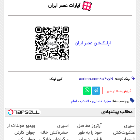
آپارات عصر ایران
اپلیکیشن عصر ایران
لینک کوتاه:
کپی لینک
‌گزارش خطا در خبر
برچسب ها:
مجید انصاری
،
انقلاب
،
امام
مطالب پیشنهادی
اسپری
آرتروز مفاصل
اسپری
ویدیو هولناک از
عنکبوت‌‌کش
خود را به طور
حشره‌کش خانه
جوان کارتن
تارومار
قطعی درمان
و گیاهان خانگی،
خوابی که