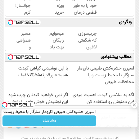
خود را به طور
ویژه
جوانساز!
قطعی درمان
خرید
کرم
کنید!
کرم
بوتاکس
وبگردی
◂پرسش‌نامه▸
بوتاکس
جلبک
گیاهی
اسپیرولینا50%تخفیف
چربیسوزی
میخوایم
مسیر
تا پایان
که شگفتی
رایگان
همراهی
امشب!
لاغری
بهت یاد
و
آسان را
بدیم
گزارش
مطالب پیشنهادی
رقم زد!
چجوری
عملکرد
پولدارشی!
گروه
اسپری حشره‌کش طبیعی تارومار
با این نوشیدنی گیاهی کبدت
باور نداری
اسنپ
سازگار با محیط زیست و با
همیشه پرقدرته55%تخفیف
امتحانش
در
محافظت طبیعی
مجانیه
۱۴۰۴
اگه به سلامتی کبدت اهمیت میدی
اگر نمی خواهید کبدتان چرب شود
این دمنوش رو استفاده کن
این نوشیدنی خوش طعم را بنوشید
اسپری حشره‌کش طبیعی تارومار سازگار با محیط زیست
صفحه اول
فیلم
عصر ایران۲
درباره عصرایران
تماس با ما
آرشیو
جستجو
و با محافظت طبیعی
مشاهده
پیوندها
نظرسنجی
آب و هوا
اوقات شرعی
سواد زندگی
كليه حقوق محفوظ است، استفاده از مطالب با ذكر منبع بلامانع است.