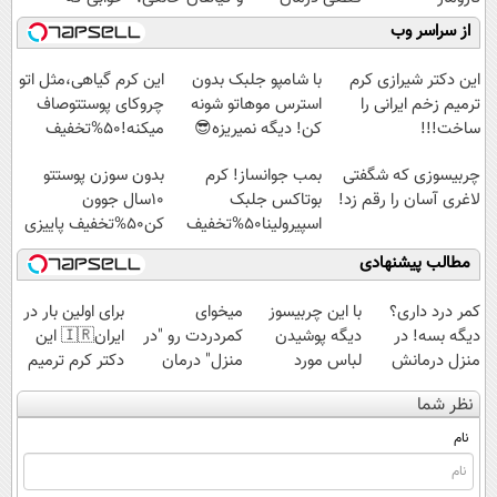
ازبین‌برنده انواع
کنید!
نابودکننده انواع
میلیاردر شد.
از سراسر وب
عنکبوت
◗پرسش‌نامه◖
حشرات خانگی و
آموزش رایگان
آفات
این دکتر شیرازی کرم
با شامپو جلبک بدون
این کرم گیاهی،مثل اتو
ترمیم زخم ایرانی را
استرس موهاتو شونه
چروکای پوستتوصاف
ساخت!!!
کن! دیگه نمیریزه😎
میکنه!50%تخفیف
چربیسوزی که شگفتی
بمب جوانساز! کرم
بدون سوزن پوستتو
لاغری آسان را رقم زد!
بوتاکس جلبک
10سال جوون
اسپیرولینا50%تخفیف
کن50%تخفیف پاییزی
مطالب پیشنهادی
کمر درد داری؟
با این چربیسوز
میخوای
برای اولین بار در
دیگه بسه! در
دیگه پوشیدن
کمردردت رو "در
ایران🇮🇷 این
منزل درمانش
لباس مورد
منزل" درمان
دکتر کرم ترمیم
کن
علاقت آرزو
کنی؟ (◂فیلم +
کننده 23 روزه
نظر شما
(◀پرسش‌نامه)
نیست❗
◂پرسش‌نامه)
ساخت!
نام