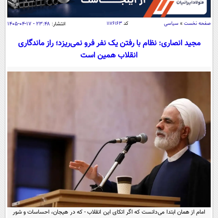
سیاسی
اقتصاد
صفحه نخست
»
سیاسی
کد
۱۱۷۶۱۶۳
انتشار:
۲۳:۴۸ - ۱۷-۰۴-۱۴۰۵
جامعه
اقتصادی
مجید انصاری: نظام با رفتن یک نفر فرو نمی‌ریزد؛ راز ماندگاری
ورزشی
اجتماعی
انقلاب همین است
خودرو
بین الملل
حوادث
فرهنگ و هنر
سیاست خارجی
سلامت
علم و دانش
یک برش دانایی
قرآن
فناوری و It
محیط زیست
گوناگون
علمی
سفر و تفریح
فیلم
سرگرمی
اخبار کریپتو
عصر ایران 2
اقتصاد
باشگاه مغز
آموزش زبان
خواندنی ها و دیدنی ها
ورزش
مجله تصویری سلاح
داستان کوتاه
سیاست
امام از همان ابتدا می‌دانست که اگر اتکای این انقلاب - که در هیجان، احساسات و شور