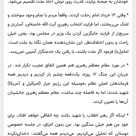
خودشان به صحنه بیایند، قدرت روی دوش آحاد ملت تقسیم می‌شود.
* وقتی ۱۴ خرداد امام رحلت کردند، واقعاً مردم با تمام وجود سوختند و
اشک می‌ریختند، اما فرایند انتخاب رهبریِ آیت الله خامنه‌ای، آسان‌تر و
سریع‌تر از فرایند جایگزین کردن یک وزیر در مجلس بود، یعنی خیلی
راحت و بدون اختلاف‌نظر، این نشان‌دهنده همان نگاه به ملت است.
امام(ره) فرمود اگر ملت باشند، با رفتنِ یک خدمتگزار آسیبی نمی‌رسد.
* در مورد مقام معظم رهبری هم همین اتفاق عجیب تکرار شد. در
جریانِ این جنگ ۱۲ روزه، یک‌دفعه چشم باز کردیم و دیدیم همه
فرماندهان اصلیِ نظام به‌وسیله این رژیمِ جرار (اسرائیل و آمریکا)
شهید شدند؛ اما به فاصله چند ساعت، مقام معظم رهبری جانشینان
آن‌ها را تعیین کردند.
* اینکه اگر رهبر انقلاب را شهید بکنند چه اتفاقی خواهد افتاد، برای
خودِ من هم خیلی سنگین بود. من بدون اغراق، در جلسه خصوصیِ
دوستان که تحلیل می‌کردیم، می‌دیدم همه می‌گفتند: «خدای‌نکرده