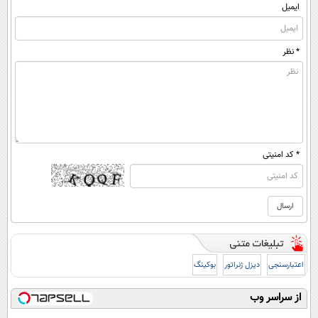
ایمیل
* نظر
* کد امنیتی
اعتبارسنجی
دیزل ژنراتور
بوکینگ
از سراسر وب