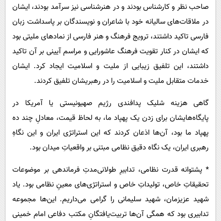
صاحب نظر و کارشناس بودند و در هنرشناسی نیز سرآمد بودند، ایشان
در ملاقات‌های سالیانه خود با شاعران و نویسندگان بر پاسداشت زبان
فارسی تاکید داشتند، ترویج فرهنگ و هنر فارسی از نمادهای ملیتی بود
که ایشان در کنار تقویت فرهنگ عاشورایی و مراسم آیینی بر آن تاکید
داشتند، این تلفیق زیبایی از ملیت و اسلامیت ایجاد کرد. ایشان
خدمات متقابل ملیت و اسلامیت را در رهبریشان تلفیق کردند.
گاهی هزینه شلیک پدافندی رژیم صهیونیستی یا آمریکا در
پایگاه‌هایشان برای زدن یک پهپاد ما، به لحاظ قیمت، معادلِ چند ده
پهپاد ما بود، آن‌ها اذعان کردند که این استراتژی ایران و این نگاهِ
رهبری ایران، یک نگاه دقیق نظامی مبتنی بر واقعیاتِ میدان بود.
* پشتوانه قدرت نظامی، تدابیرِ طولانی‌مدتِ فرماندهی بر موضوعات
تحقیقاتِ خاص، تولیداتِ خاص و استراتژی‌های معینِ نظامی بود. یاد
شهید عزیزمان، شهید سلیمانی را گرامی می‌داریم. این‌ها مجموعه‌
تدابیری بود که همگی آن‌ها تربیت‌یافتگانِ مکتب دفاعی امام خمینی