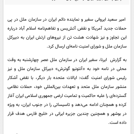
پیامک
سرگرمی
روانشناسی
فناوری
امیر سعید ایروانی سفیر و نماینده دائم ایران در سازمان ملل در پی
آشپزی
گوناگون
حملات جدید آمریکا و نقض آتش‌بس و تفاهم‌نامه اسلام آباد درباره
دانلود
حوادث
این تجاوز و نیز شهادت هشت تن از نیروهای ارتش ایران به دبیرکل
سازمان ملل و شورای امنیت نامه‌ای ارسال کرد.
محیط زیست
سلامت
به گزارش ایرنا، سفیر ایران در سازمان ملل عصر چهارشنبه به وقت
محلی در نامه خود به «آنتونیو گوترش» دبیرکل سازمان ملل و نیز
فرهنگی
رئیس شورای امنیت گفت: ایالات متحده بار دیگر، با نقض آشکار
بین الملل
منشور سازمان ملل متحد و تعهدات بین‌المللی خود، حملات نظامی
اجتماعی
گسترده‌ای را علیه حاکمیت و تمامیت ارضی جمهوری اسلامی ایران آغاز
حیات وحش
کرده و همچنان ادامه می‌دهد و تاسیساتی را در جنوب ایران، به ویژه
در بوشهر و همچنین چندین جزیره ایرانی در خلیج فارس هدف قرار
سیاست خارجی
داده است.