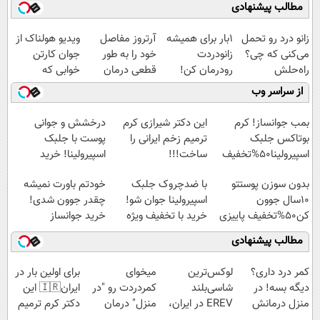
مطالب پیشنهادی
زانو درد رو تحمل
1بار برای همیشه
آرتروز مفاصل
ویدیو هولناک از
می‌کنی که چی؟
زانودردت
خود را به طور
جوان کارتن
راه‌حلش
رودرمان کن!
قطعی درمان
خوابی که
همین‌جاست!
(تکنولوژی آلمان)
کنید!
میلیاردر شد.
از سراسر وب
◂پرسشنامه▸
◗پرسش‌نامه◖
آموزش رایگان
بمب جوانساز! کرم
این دکتر شیرازی کرم
درخشش و جوانی
بوتاکس جلبک
ترمیم زخم ایرانی را
پوست با جلبک
اسپیرولینا50%تخفیف
ساخت!!!
اسپیرولینا! خرید
محصول با تخفیف ویژه
بدون سوزن پوستتو
با ضدچروک جلبک
خودتم باورت نمیشه
10سال جوون
اسپیرولینا جوان شو!
چقدر جوون شدی!
کن50%تخفیف پاییزی
خرید با تخفیف ویژه
خرید جوانساز
اسپیرولینا با تخفیف
مطالب پیشنهادی
ویژه
کمر درد داری؟
لوکس‌ترین
میخوای
برای اولین بار در
دیگه بسه! در
شاسی‌بلند
کمردردت رو "در
ایران🇮🇷 این
منزل درمانش
EREV در ایران،
منزل" درمان
دکتر کرم ترمیم
کن
توسط نیکا موتور
کنی؟ (◂فیلم +
کننده 23 روزه