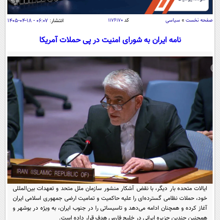
سیاسی
اقتصاد
صفحه نخست
»
سیاسی
کد
۱۱۷۶۱۷۰
انتشار:
۰۶:۰۷ - ۱۸-۰۴-۱۴۰۵
جامعه
اقتصادی
نامه ایران به شورای امنیت در پی حملات آمریکا
ورزشی
اجتماعی
خودرو
بین الملل
حوادث
فرهنگ و هنر
سیاست خارجی
سلامت
علم و دانش
یک برش دانایی
قرآن
فناوری و It
محیط زیست
گوناگون
علمی
سفر و تفریح
فیلم
سرگرمی
اخبار کریپتو
عصر ایران 2
اقتصاد
باشگاه مغز
آموزش زبان
خواندنی ها و دیدنی ها
ایالات متحده بار دیگر، با نقض آشکار منشور سازمان ملل متحد و تعهدات بین‌المللی
ورزش
مجله تصویری سلاح
خود، حملات نظامی گسترده‌ای را علیه حاکمیت و تمامیت ارضی جمهوری اسلامی ایران
داستان کوتاه
سیاست
آغاز کرده و همچنان ادامه می‌دهد و تاسیساتی را در جنوب ایران، به ویژه در بوشهر و
همچنین چندین جزیره ایرانی در خلیج فارس هدف قرار داده است.