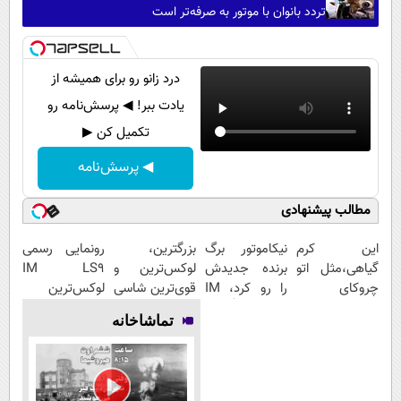
تردد بانوان با موتور به‌ صرفه‌تر است
درد زانو رو برای همیشه از
یادت ببر! ◀ پرسش‌نامه رو
تکمیل کن ▶
◀ پرسش‌نامه
مطالب پیشنهادی
این کرم
نیکاموتور برگ
بزرگترین،
رونمایی رسمی
گیاهی،مثل اتو
برنده جدیدش
لوکس‌ترین و
IM LS9
چروکای
را رو کرد، IM
قوی‌ترین شاسی
لوکس‌ترین
پوستتوصاف
LS9 رسماً وارد
بلند EREV در
EREV در ایران
تماشاخانه
میکنه!50%تخفیف
بازار ایران شد
در ایران رونمایی
شد