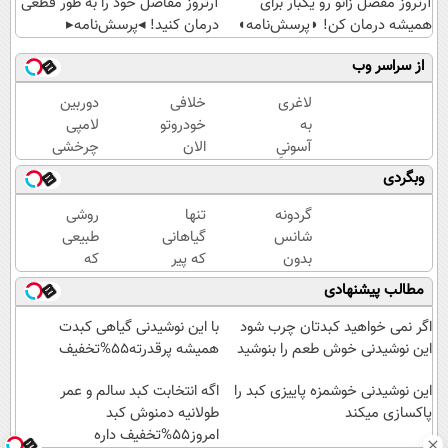
آرتروز مفصل زانو رو یکبار برای
آرتروز مفاصل خود را به طور قطعی
همیشه درمان کن! ◗پرسش‌نامه◖
درمان کنید! ◂پرسش‌نامه▸
از سراسر وب
لاغری
خلافی
دوربین
به
خودروتو
لامپی
آسونیِ
الان
چرخشی
نوشیدن
ببین، با
360
وبگردی
یک
پلاک و
درجه
دمنوش
کد
فقط
گردونه
تنها
روشی
خوش
ملی،
امروز
شانس
گیاهانی
طبیعی
طعم
بدون
حراج
بدون
که پیر
که
نیاز به
شد🔥
پوچ، از
شدن
توسط
مطالب پیشنهادی
مراجعه
پرداخت
آیفون17تا
رو
آن
حضوری
درب
PS5 و
متوقف
مرتبا
اگر نمی خواهید کبدتان چرب شود
با این نوشیدنی گیاهی کبدت
منزل
طلای
می
جوان
این نوشیدنی خوش طعم را بنوشید
همیشه پرقدرته55%تخفیف
دیجیتال
کنند
شدنتون
و دلار
این نوشیدنی خوشمزه پاییزی کبد را
اگه انتخابت کبد سالم و عمر
رو حس
پاکسازی میکند
🔥
طولانیه دمنوش کبد
کنید
امروز55%تخفیف داره
تخفیف