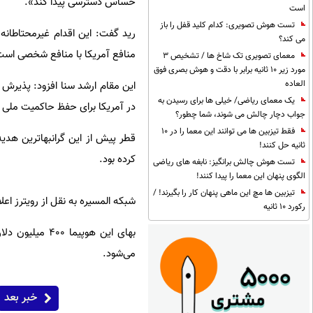
حساس دسترسی پیدا کند».
است
تست هوش تصویری: کدام کلید قفل را باز
رید گفت: این اقدام غیرمحتاطانه
می کند؟
منافع آمریکا با منافع شخصی است
معمای تصویری تک شاخ ها / تشخیص 3
مورد زیر 10 ثانیه برابر با دقت و هوش بصری فوق
العاده
این مقام ارشد سنا افزود: پذیرش
یک معمای ریاضی/ خیلی ها برای رسیدن به
در آمریکا برای حفظ حاکمیت ملی 
جواب دچار چالش می شوند، شما چطور؟
فقط تیزبین ها می توانند این معما را در 10
قطر پیش از این گرانبهاترین هدیه
ثانیه حل کنند!
کرده بود.
تست هوش چالش برانگیز: نابغه های ریاضی
الگوی پنهان این معما را پیدا کنند!
تیزبین ها مچ این ماهی پنهان کار را بگیرند! /
شبکه المسیره به نقل از رویترز اعلام کرد که قطر
رکورد 10 ثانیه
بهای این هوپی
می‌شود.
خبر بعد