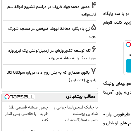
4
حضور محمدجواد ظریف در مراسم تشییع ابوالقاسم
و یا سه پایگاه
قاسم‌زاده
دید کنند، انجام
5
زنِ بادیگارد محافظ نیوشا ضیغمی در مسجد شهرک
غرب
6
تله توسعه تک‌پروژه‌ای در اردبیل/وقتی یک ابرپروژه،
موارد دیگر را به حاشیه می‌راند
7
بانوی معماری که به بتن روح داد؛ درباره سوتلانا کانا
رادویچ (+تصاویر)
واپیمای بوئینگ
ی» برای آمریکا
مطالب پیشنهادی
با جلبک اسپیرولینا جوانی و
چطور میشه قسطی طلا
شادابی پوستت
خرید | با طلاسی پس انداز
 «ایرفورس وان»
تضمینه50%تخفیف
کنید
 های ارتباطی و