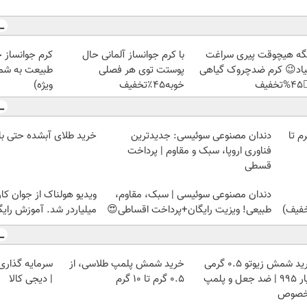
ز جلبک، هدیه
با کرم جوانساز آلمانی حال
دیگه هیچوقت پیری سرا
رید با تخفیف
پوستت توی هر فصلی
نمیاد😉 کرم ضدچروک گیا
ویژه)
خوبه۴۵٪تخفیف
👈
رید طلای آبشده حتی با ۱۰۰هزارتومان
دندان مصنوعی سوئیسی: جدیدترین
خرید شمش پلمپ طلاسی، از 
فناوری اروپا، سبک و مقاوم | پرداخت
قسطی
 از جوان کارتن خوابی که
دندان مصنوعی سوئیسی | سبک، مقاوم،
لیاردر شد. آموزش رایگان
طبیعی! ویزیت رایگان+پرداخت اقساطی😍
 با طلا و نقره
خرید شمش پلمپ طلاسی، از
خرید شمش زیوتو ۰.۵ گرمی
| دیجی کالا
۰.۵ گرم تا ۱۰ گرم
عیار ۹۹۵ | ضد جعل و پلمپ
مخص