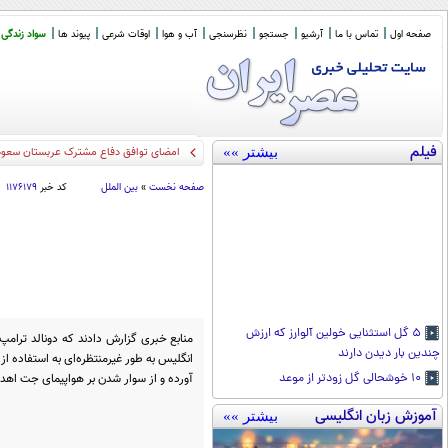
صفحه اول
تماس با ما
آرشیو
جستجو
نظرسنجی
آب و هوا
اوقات شرعی
پیوند ها
سواد زندگی
فیلم
بیشتر »»
امضای توافق دفاع مشترک عربستان سعودی
صفحه نخست
»
بین الملل
کد خبر
۱۱۷۶۱۷۹
۵ گل استثنایی خولین آلوارز که ارزش
منابع خبری گزارش دادند که دونالد ترامپ
چندین بار دیدن دارند
انگلیس به طور غیرمنتظره‌ای به استفاده ا
آورده و از سوار شدن بر هواپیمای جت اه
۱۰ خوشحالی گل زودتر از موعد
آموزش زبان انگلیسی
بیشتر »»