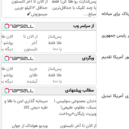
پس‌اندازت رو طلا کن! فقط
از الان تا آخر تابستون
با چند کلیک با حداقل‌ترین
حداقل 12کیلو چربی
اک برای مبادله
مبلغ...
میسوزونی🧨
از سراسر وب
هر رئیس جمهوری
پس‌انداز
از الان تا
الان طلا
طلا فقط
آخر
با ۱۰۰
تابستون
دیگه بده
هزارتومان
حداقل
سرمایه‌گ
ر آمریکا تقدیم
وبگردی
(امن و
12کیلو
طلا با ا
راحت)
چربی
بی‌بهره
پس‌انداز
خرید
الان طلا
میسوزونی
طلا فقط
طلای
🧨
با ۱۰۰
آبشده
دیگه بده
هزارتومان
حتی با
سرمایه‌گ
مطالب پیشنهادی
(امن و
۱۰۰هزارتومان
طلا با ا
هوری آمریکا تبدیل
راحت)
بی‌بهره
دندان مصنوعی سوئیسی |
سرمایه گذاری امن با طلا و
سبک، مقاوم، طبیعی!
نقره دیجی کالا
ویزیت رایگان+پرداخت
اقساطی😍
از الان تا آخر تابستون
ویدیو هولناک از جوان