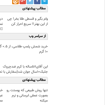
مطالب پیشنهادی
غت
وام بگیر و قسطی طلا بخر! چی
هی
از این بهتر!! سریع احراز کن
45%تخفیف
از سراسر وب
۰.۵ گرم تا
۱۰ گرم
این آقای58ساله با کرم ضدچروک
جلبک10سال جوان شد(سفارش با تخفیف)
مطالب پیشنهادی
تنها روش طبیعی که پوستت رو
بصورت عمقی ابرسانی و نرم
وص
میکنه