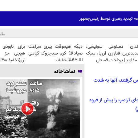
ه تهدید رهبری توسط رئیس‌جمهور
ندان مصنوعی سوئیسی:
دیگه هیچوقت پیری سراغت
برای نابودی
دیدترین فناوری اروپا، سبک
نمیاد😉 کرم ضدچروک گیاهی
هیچی جز جو
مقاوم | پرداخت قسطی
👈🏻45%تخفیف
نرو(تخفیف40%)
تماشاخانه
اس گرفتند، آنها به شدت
ی ترامپ را پیش از فرود
)