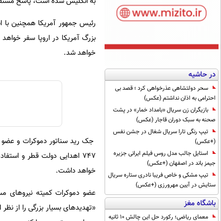
به انگلیس شده است، پاسخ مستقیمی 
رئیس جمهور آمریکا همچنین با اشا
بزرگ آمریکا در اروپا سفر خواهد کر
خواهد شد.
در حاشیه
سحر دولتشاهی عذرخواهی کرد ؛ قصد بی
احترامی به اذان نداشتم (عکس)
بازیگران زن سریال «بامداد خمار» در پشت
صحنه به سبک دوران قاجار (عکس)
تیپ رنگی تارا سریال شغال در جشن نفس
جک رید سناتور دموکرات و عضو ا
(+عکس)
استایل جالب مدل روس فیلم ایرانی جزیره
۷۴۷ اهدایی دولت قطر و استف
جیمز باند در اصفهان (+عکس)
خواهد داشت.
تیپ مشکی و خاص فریبا نادری ستاره سریال
ستایش در آیین مهرورزی (+عکس)
عضو دموکرات کمیته نیروهای مسلح
باشگاه مغز
«تهدیدهای بسیار بزرگی را از نظر
معمای ریاضی؛ رکورد حل این چالش 10 ثانیه