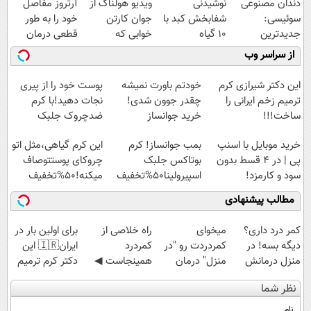
دندان مصنوعی
نوشیدنی
ویدیو هولناک از
آرتروز مفاصل
سوئیسی:
شفابخش کبد با
جوان کارتن
خود را به طور
جدیدترین
10 گیاه
خوابی که
قطعی درمان
فناوری اروپا،
موثر(تخفیف تا
میلیاردر شد.
کنید!
از سراسر وب
سبک و مقاوم |
امشب)
آموزش رایگان
◗پرسش‌نامه◖
پرداخت قسطی
این دکتر شیرازی کرم
خودتم باورت نمیشه
پوست خود را از پیری
ترمیم زخم ایرانی را
چقدر جوون شدی!
نجات دهید!با کرم
ساخت!!!
خرید جوانساز
ضدچروک جلبک
اسپیرولینا با تخفیف
خرید موبایل با اسنپ
بمب جوانساز! کرم
این کرم گیاهی،مثل اتو
ویژه
پی | در ۴ قسط بدون
بوتاکس جلبک
چروکای پوستتوصاف
سود و کارمزد!
اسپیرولینا50%تخفیف
میکنه!50%تخفیف
مطالب پیشنهادی
کمر درد داری؟
میخوای
‌راه خلاصی از
برای اولین بار در
دیگه بسه! در
کمردردت رو "در
کمردرد
ایران🇮🇷 این
منزل درمانش
منزل" درمان
همینجاست ◀
دکتر کرم ترمیم
کن
کنی؟ (◂فیلم +
فقط کافیه فرم
کننده 23 روزه
نظر شما
(◀پرسش‌نامه)
◂پرسش‌نامه)
رو پر کنی!
ساخت!
نام