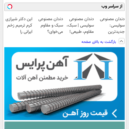
از سراسر وب
دندان مصنوعی
دندان مصنوعی
دندان مصنوعی
این دکتر شیرازی
سوئیسی:
سوئیسی | سبک،
سبک و مقاوم
کرم ترمیم زخم
جدیدترین
مقاوم، طبیعی!
می‌خوای؟
ایرانی را
فناوری اروپا،
ویزیت
پرداخت اقساطی
ساخت!!!
بازگشت به بالای صفحه
سبک و مقاوم |
رایگان+پرداخت
هم داریم!😍 |
پرداخت قسطی
اقساطی😍
📍تهران