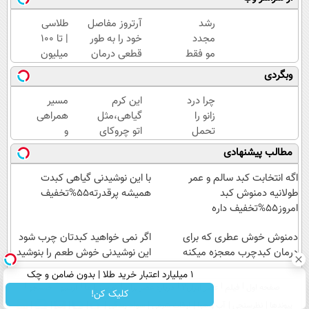
رشد
آرتروز مفاصل
طلاسی
مجدد
خود را به طور
| تا 100
مو فقط
قطعی درمان
میلیون
با این
کنید!
وام
وبگردی
شامپو
◗پرسش‌نامه◖
آنی
ممکنه
خرید
چرا درد
این کرم
مسیر
🔥
طلا💰
زانو را
گیاهی،مثل
همراهی
(تخفیف
ثبت
تحمل
اتو چروکای
و
ویژه در
نام
می‌کنی؟
پوستتوصاف
گزارش
مطالب پیشنهادی
خرید
کن!
خیلی
میکنه!50%تخفیف
عملکرد
فوری)
ساده
گروه
اگه انتخابت کبد سالم و عمر
با این نوشیدنی گیاهی کبدت
درمنزل
اسنپ
طولانیه دمنوش کبد
همیشه پرقدرته55%تخفیف
درمانش
در
امروز55%تخفیف داره
کن
۱۴۰۴
دمنوش خوش عطری که برای
اگر نمی خواهید کبدتان چرب شود
درمان کبدچرب معجزه میکنه
این نوشیدنی خوش طعم را بنوشید
۱ میلیارد اعتبار خرید طلا | بدون ضامن و چک
صفحه اول
فیلم
عصر ایران۲
درباره عصرایران
تماس با ما
آرشیو
جستجو
کلیک کن!
پیوندها
نظرسنجی
آب و هوا
اوقات شرعی
سواد زندگی