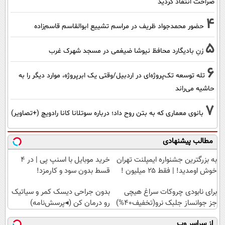
صراحت انتقاد کردید
4
حضور محمدجواد ظریف در مراسم تشییع ابوالقاسم قاسم‌زاده
5
زنِ بادیگارد محافظ نیوشا ضیغمی در مسجد شهرک غرب
6
تله توسعه تک‌پروژه‌ای در اردبیل/وقتی یک ابرپروژه، موارد دیگر را به
حاشیه می‌راند
7
بانوی معماری که به بتن روح داد؛ درباره سوتلانا کانا رادویچ (+تصاویر)
مطالب پیشنهادی
به بزرگترین جشنواره ایمپلنت تهران
خرید موبایل با اسنپ پی | در ۴
خوش اومدید! | فقط ۲۵ میلیون !
قسط بدون سود و کارمزد!
برای نابودی چروکات سراغ هیچی
بدون جراحی دیسک کمر و سیاتیک
جز جوانساز جلبک نرو(تخفیف40%)
رو درمان کن (◂پرسش‌نامه)
از سراسر وب