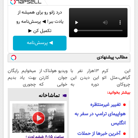
درد زانو رو برای همیشه از
یادت ببر! ◀ پرسش‌نامه رو
تکمیل کن ▶
◀ پرسش‌نامه
مطالب پیشنهادی
این کرم
13هزار نفر با
ویدیو هولناک از
میخوایم رایگان
گیاهی،مثل اتو
این دیدن این
جوان کارتن
بهت یاد بدیم
چروکای
دوره به
خوابی که
چجوری
پوستتوصاف
آرزوهاشون
میلیاردر شد.
پولدارشی! باور
بیشتر بخوانید:
تماشاخانه
میکنه!50%تخفیف
رسیدن |
آموزش رایگان
نداری امتحانش
تغییر غیرمنتظره
ثبت‌‌نام رایگان
مجانیه
هواپیمای ترامپ در سفر به
انگلیس
آخرین خبرها از حملات
ساعت ۸:۱۵ ششم اوت ؛