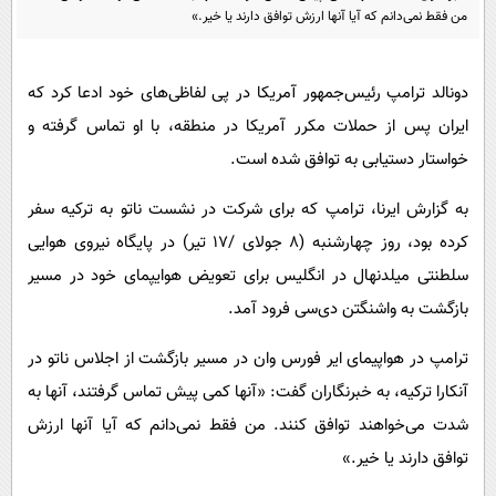
پیامک
سرگرمی
من فقط نمی‌دانم که آیا آنها ارزش توافق دارند یا خیر.»
روانشناسی
فناوری
آشپزی
دونالد ترامپ رئیس‌جمهور آمریکا در پی لفاظی‌های خود ادعا کرد که
گوناگون
ایران پس از حملات مکرر آمریکا در منطقه، با او تماس گرفته و
دانلود
حوادث
خواستار دستیابی به توافق شده است.
محیط زیست
به گزارش ایرنا، ترامپ که برای شرکت در نشست ناتو به ترکیه سفر
سلامت
کرده بود، روز چهارشنبه (۸ جولای /۱۷ تیر) در پایگاه نیروی هوایی
فرهنگی
سلطنتی میلدنهال در انگلیس برای تعویض هوایپمای خود در مسیر
بین الملل
بازگشت به واشنگتن دی‌سی فرود آمد.
اجتماعی
ترامپ در هواپیمای ایر فورس وان در مسیر بازگشت از اجلاس ناتو در
حیات وحش
آنکارا ترکیه، به خبرنگاران گفت: «آنها کمی پیش تماس گرفتند، آنها به
سیاست خارجی
شدت می‌خواهند توافق کنند. من فقط نمی‌دانم که آیا آنها ارزش
توافق دارند یا خیر.»