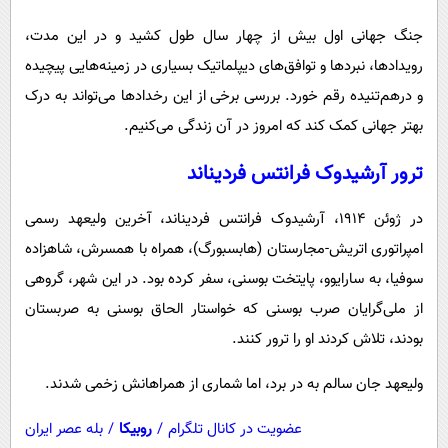
پیامک
سرگرمی
جنگ جهانی اول بیش از چهار سال طول کشید و در این مدت،
روانشناسی
فناوری
رویدادها، نبردها و توافق‌های دیپلماتیک بسیاری در زمینه‌هایی پیچیده
آشپزی
گوناگون
و درهم‌تنیده رقم خورد. بررسی برخی از این رخدادها می‌تواند به درک
دانلود
حوادث
بهتر جهانی کمک کند که امروز در آن زندگی می‌کنیم.
محیط زیست
ترور آرشیدوک فرانتس فردیناند
سلامت
در ژوئن ۱۹۱۴، آرشیدوک فرانتس فردیناند، آخرین ولیعهد رسمی
فرهنگی
امپراتوری اتریش-مجارستان (هابسبورگ)، همراه با همسرش، شاهزاده
بین الملل
سوفیا، به سارایوو، پایتخت بوسنی، سفر کرده بود. در این شهر، گروهی
اجتماعی
از ملی‌گرایان صرب بوسنی که خواستار الحاق بوسنی به صربستان
بودند، تلاش کردند او را ترور کنند.
حیات وحش
سیاست خارجی
ولیعهد جان سالم به در برد، اما شماری از همراهانش زخمی شدند.
عضویت در کانال تلگرام
/
روبیکا
/
بله عصر ایران