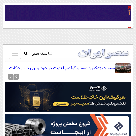
باز
نسخه اصلی
و
صفحه اول
مسعود پزشکیان: تصمیم گرفتیم اینترنت باز شود و برای حل مشکلات
بسته
تلاش می‌کنیم
تماس با ما
کردن
آرشیو
منو
جستجو
نظرسنجی
آب و هوا
اوقات شرعی
پیوند ها
سواد زندگی