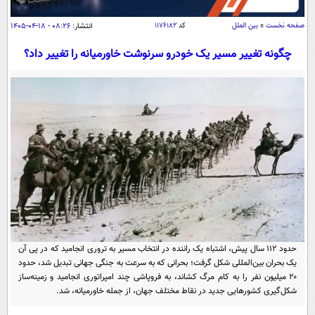
سیاسی
صفحه نخست
»
بین الملل
کد
۱۱۷۶۱۸۲
انتشار:
۰۸:۲۶ - ۱۸-۰۴-۱۴۰۵
اقتصاد
چگونه تغییر مسیر یک خودرو سرنوشت خاورمیانه را تغییر داد؟
جامعه
اقتصادی
ورزشی
اجتماعی
خودرو
بین الملل
حوادث
فرهنگ و هنر
سیاست خارجی
سلامت
علم و دانش
یک برش دانایی
قرآن
فناوری و It
محیط زیست
گوناگون
علمی
سفر و تفریح
فیلم
سرگرمی
اخبار کریپتو
عصر ایران 2
اقتصاد
باشگاه مغز
حدود ۱۱۲ سال پیش، اشتباه یک راننده در انتخاب مسیر به تروری انجامید که در پی آن
یک بحران بین‌المللی شکل گرفت؛ بحرانی که به سرعت به جنگی جهانی تبدیل شد، حدود
آموزش زبان
خواندنی ها و دیدنی ها
ورزش
مجله تصویری سلاح
۲۰ میلیون نفر را به کام مرگ کشاند، به فروپاشی چند امپراتوری انجامید و زمینه‌ساز
شکل‌گیری کشورهایی جدید در نقاط مختلف جهان، از جمله خاورمیانه، شد.
داستان کوتاه
سیاست