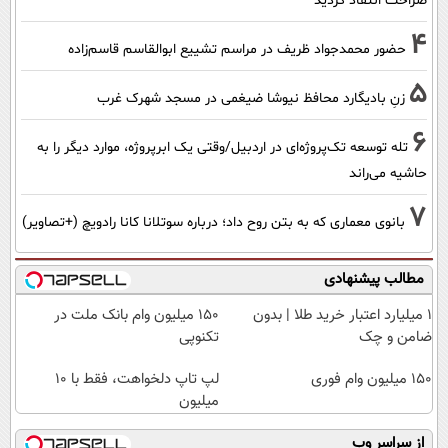
صراحت انتقاد کردید
4
حضور محمدجواد ظریف در مراسم تشییع ابوالقاسم قاسم‌زاده
5
زنِ بادیگارد محافظ نیوشا ضیغمی در مسجد شهرک غرب
6
تله توسعه تک‌پروژه‌ای در اردبیل/وقتی یک ابرپروژه، موارد دیگر را به
حاشیه می‌راند
7
بانوی معماری که به بتن روح داد؛ درباره سوتلانا کانا رادویچ (+تصاویر)
مطالب پیشنهادی
۱ میلیارد اعتبار خرید طلا | بدون
150 میلیون وام بانک ملت در
ضامن و چک
تکنوپی
150 میلیون وام فوری
لپ تاپ دلخواهت، فقط با 10
میلیون
از سراسر وب