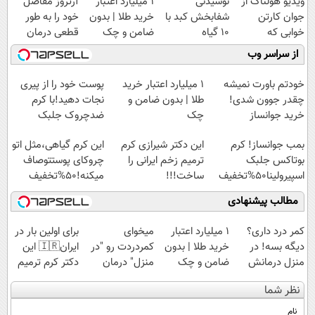
ویدیو هولناک از
نوشیدنی
۱ میلیارد اعتبار
آرتروز مفاصل
جوان کارتن
شفابخش کبد با
خرید طلا | بدون
خود را به طور
خوابی که
10 گیاه
ضامن و چک
قطعی درمان
میلیاردر شد.
موثر(تخفیف تا
کنید!
از سراسر وب
آموزش رایگان
امشب)
◗پرسش‌نامه◖
خودتم باورت نمیشه
۱ میلیارد اعتبار خرید
پوست خود را از پیری
چقدر جوون شدی!
طلا | بدون ضامن و
نجات دهید!با کرم
خرید جوانساز
چک
ضدچروک جلبک
اسپیرولینا با تخفیف
بمب جوانساز! کرم
این دکتر شیرازی کرم
این کرم گیاهی،مثل اتو
ویژه
بوتاکس جلبک
ترمیم زخم ایرانی را
چروکای پوستتوصاف
اسپیرولینا50%تخفیف
ساخت!!!
میکنه!50%تخفیف
مطالب پیشنهادی
کمر درد داری؟
۱ میلیارد اعتبار
میخوای
برای اولین بار در
دیگه بسه! در
خرید طلا | بدون
کمردردت رو "در
ایران🇮🇷 این
منزل درمانش
ضامن و چک
منزل" درمان
دکتر کرم ترمیم
کن
کنی؟ (◂فیلم +
کننده 23 روزه
نظر شما
(◀پرسش‌نامه)
◂پرسش‌نامه)
ساخت!
نام