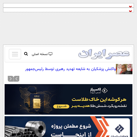
باز
نسخه اصلی
و
صفحه اول
واکنش پزشکیان به شایعه تهدید رهبری توسط رئیس‌جمهور
بسته
تماس با ما
کردن
آرشیو
منو
جستجو
نظرسنجی
آب و هوا
اوقات شرعی
پیوند ها
سواد زندگی