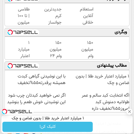
استعلام
جدیدترین
طلاسی
آنلاین
کرم
| تا 100
خلافی
جوانساز
میلیون
خودرو
حاوی
وام
وبگردی
✅ با کد
جلبک
آنی
ملی و
اسپیرولینا!
خرید
۱
150
150
پلاک،
( لینک
طلا💰
میلیون
میلیون
میلیارد
سریع،
خرید با
ثبت
وام
وام 24
اعتبار
دقیق و
تخفیف
نام
فوری
ماهه
خرید
مطالب پیشنهادی
بدون
ویژه)
کن!
ملت |
طلا |
معطلی
تکنوپی
بدون
۱ میلیارد اعتبار خرید طلا | بدون
با این نوشیدنی گیاهی کبدت
ضامن
ضامن و چک
همیشه پرقدرته55%تخفیف
و چک
اگه انتخابت کبد سالم و عمر
اگر نمی خواهید کبدتان چرب شود
طولانیه دمنوش کبد
این نوشیدنی خوش طعم را بنوشید
امروز55%تخفیف داره
۱ میلیارد اعتبار خرید طلا | بدون ضامن و چک
صفحه اول
فیلم
عصر ایران۲
درباره عصرایران
تماس با ما
آرشیو
جستجو
کلیک کن!
پیوندها
نظرسنجی
آب و هوا
اوقات شرعی
سواد زندگی