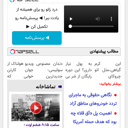
درد زانو رو برای همیشه از
یادت ببر! ◀ پرسش‌نامه رو
تکمیل کن ▶
◀ پرسش‌نامه
مطالب پیشنهادی
این کرم
به پول نیاز
دندان مصنوعی
ویدیو هولناک از
گیاهی،مثل اتو
داری؟ این دوره
سوئیسی:
جوان کارتن
چروکای
رایگان از شر بی
جدیدترین
خوابی که
پوستتوصاف
پولی خلاصت
فناوری اروپا،
میلیاردر شد.
بیشتر بخوانید:
تماشاخانه
میکنه!50%تخفیف
میکنه
سبک و مقاوم |
آموزش رایگان
نگاهی حقوقی به ماجرای
پرداخت قسطی
تردد خودروهای مناطق آزاد
اهمیت پل «آق قلا» چه
بود که هدف حمله آمریکا
ساعت ۸:۱۵ ششم اوت ؛