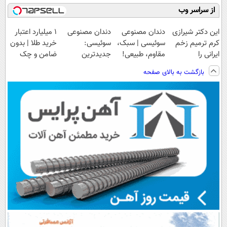
از سراسر وب
این دکتر شیرازی
دندان مصنوعی
دندان مصنوعی
۱ میلیارد اعتبار
کرم ترمیم زخم
سوئیسی | سبک،
سوئیسی:
خرید طلا | بدون
ایرانی را
مقاوم، طبیعی!
جدیدترین
ضامن و چک
ساخت!!!
ویزیت
فناوری اروپا،
بازگشت به بالای صفحه
رایگان+پرداخت
سبک و مقاوم |
اقساطی😍
پرداخت قسطی