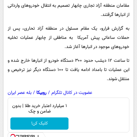
پیامک
سرگرمی
مقامان منطقه آزاد تجاری چابهار تصمیم به انتقال خودروهای وارداتی
روانشناسی
از انبارها گرقتند.
فناوری
آشپزی
گوناگون
به گزارش فرارو، یک مقام مسئول در منطقه آزاد تحاری،
پس از
دانلود
حوادث
حملات ساعاتی پیش آمریکا به مناطقی از چابهار عملیات تخلیه
خودروهای موجود در انبارها آغاز شد.
محیط زیست
سلامت
تا ساعت ۱۲ دیشب حدود ۳۰۰ دستگاه خودرو از انبارها خارج شده و
این عملیات تا بامداد ادامه یافت تا ۱۰۰ دستگاه دیگر نیز ترخیص و
فرهنگی
منتقل شوند.
بین الملل
عضویت در کانال تلگرام
/
روبیکا
/
بله عصر ایران
اجتماعی
حیات وحش
۱ میلیارد اعتبار خرید طلا | بدون
ضامن و چک
سیاست خارجی
کلیک کن!