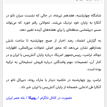
پیامک
سرگرمی
روانشناسی
فناوری
شامگاه چهارشنبه، هفدهم تیرماه، در حالی که نشست سران ناتو در
آشپزی
گوناگون
آنکارا به پایان خود نزدیک می‌شد، تحولاتی رقم خورد که می‌تواند
دانلود
حوادث
مسیر دیپلماسی منطقه‌ای را برای هفته‌های آینده تغییر دهد.
محیط زیست
به گزارش اعتماد، رصد اخبار از صبح چهارشنبه تا ساعت شش
سلامت
بعدازظهر نشان می‌دهد که محور اصلی تحولات بین‌المللی، اظهارات
دونالد ترامپ، رییس‌جمهور امریکا، درباره پایان آتش‌بس با ایران و در
فرهنگی
کنار آن، تصمیمات مهم واشنگتن درباره فروش تسلیحاتی به ترکیه
بین الملل
بوده است.
اجتماعی
ترامپ روز چهارشنبه در حاشیه دیدار با مارک روته، دبیرکل ناتو در
حیات وحش
آنکارا طی ادعایی خصمانه از پایان آتش‌بس با ایران خبر داد.
سیاست خارجی
عضویت در کانال تلگرام
/
روبیکا
/
بله عصر ایران