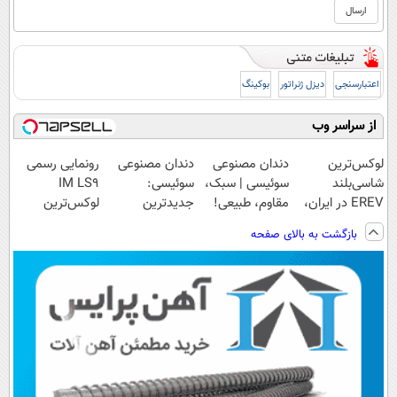
اعتبارسنجی
دیزل ژنراتور
بوکینگ
از سراسر وب
لوکس‌ترین
دندان مصنوعی
دندان مصنوعی
رونمایی رسمی
شاسی‌بلند
سوئیسی | سبک،
سوئیسی:
IM LS9
EREV در ایران،
مقاوم، طبیعی!
جدیدترین
لوکس‌ترین
توسط نیکا موتور
ویزیت
فناوری اروپا،
EREV در ایران
بازگشت به بالای صفحه
رونمایی شد!
رایگان+پرداخت
سبک و مقاوم |
اقساطی😍
پرداخت قسطی