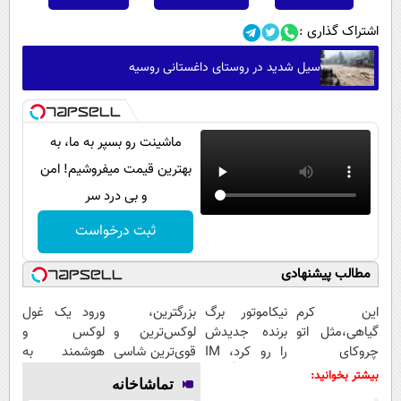
اشتراک گذاری :
سیل شدید در روستای داغستانی روسیه
ماشینت رو بسپر به ما، به
بهترین قیمت میفروشیم! امن
و بی درد سر
ثبت درخواست
مطالب پیشنهادی
این کرم
نیکاموتور برگ
بزرگترین،
ورود یک غول
گیاهی،مثل اتو
برنده جدیدش
لوکس‌ترین و
لوکس و
چروکای
را رو کرد، IM
قوی‌ترین شاسی
هوشمند به
پوستتوصاف
LS9 رسماً وارد
بلند EREV در
ایران، IM LS9
بیشتر بخوانید:
تماشاخانه
میکنه!50%تخفیف
بازار ایران شد
در ایران رونمایی
رسماً رونمایی