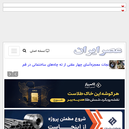
باز
نسخه اصلی
و
صفحه اول
نجات معجزه‌آسای چهار مقنی از ته چاه‌های ساختمانی در قم
بسته
تماس با ما
کردن
آرشیو
منو
جستجو
نظرسنجی
آب و هوا
اوقات شرعی
پیوند ها
سواد زندگی