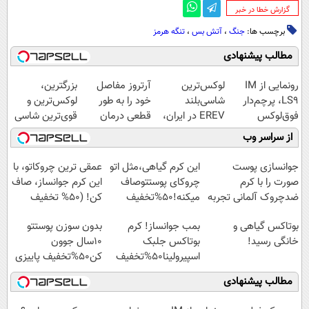
‌گزارش خطا در خبر
برچسب ها:
جنگ
،
آتش بس
،
تنگه هرمز
مطالب پیشنهادی
رونمایی از IM
لوکس‌ترین
آرتروز مفاصل
بزرگترین،
LS9، پرچم‌دار
شاسی‌بلند
خود را به طور
لوکس‌ترین و
فوق‌لوکس
EREV در ایران،
قطعی درمان
قوی‌ترین شاسی
EREV وارد بازار
توسط نیکا موتور
کنید!
بلند EREV در در
از سراسر وب
ایران شد
رونمایی شد!
◗پرسش‌نامه◖
ایران رونمایی
شد
جوانسازی پوست
این کرم گیاهی،مثل اتو
عمقی ترین چروکاتو، با
صورت را با کرم
چروکای پوستتوصاف
این کرم جوانساز، صاف
ضدچروک آلمانی تجربه
میکنه!50%تخفیف
کن! (50% تخفیف
کنید!
سفارش فوری)
بوتاکس گیاهی و
بمب جوانساز! کرم
بدون سوزن پوستتو
خانگی رسید!
بوتاکس جلبک
10سال جوون
اسپیرولینا50%تخفیف
کن50%تخفیف پاییزی
مطالب پیشنهادی