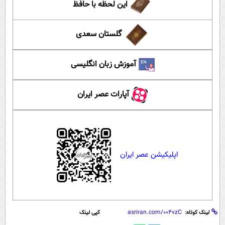
این لحظه با حافظ
گلستان سعدی
آموزش زبان انگلیسی
آپارات عصر ایران
اپلیکیشن عصر ایران
لینک کوتاه:
کپی لینک