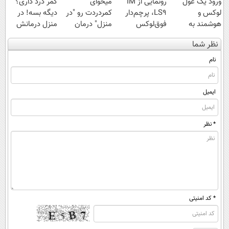
ورود یک غول
رونمایی از IM
میخوای
کمر درد داری؟
لوکس و
LS9، پرچم‌دار
کمردردت رو "در
دیگه بسه! در
هوشمند به
فوق‌لوکس
منزل" درمان
منزل درمانش
ایران، IM LS9
EREV وارد بازار
کنی؟ (◂فیلم +
کن
نظر شما
رسماً رونمایی
ایران شد
◂پرسش‌نامه)
(◀پرسش‌نامه)
شد
نام
ایمیل
* نظر
* کد امنیتی