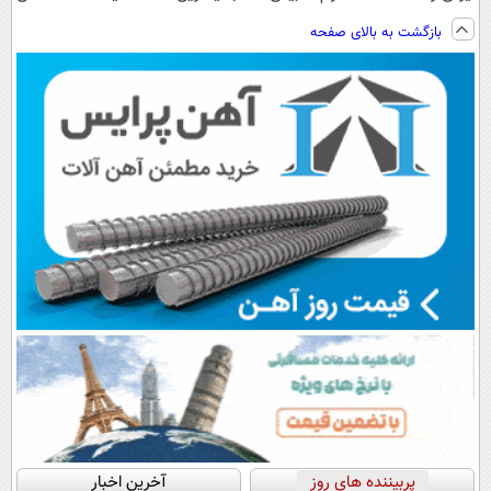
ساخت!!!
ویزیت
فناوری اروپا،
مجانیه😉
بازگشت به بالای صفحه
رایگان+پرداخت
سبک و مقاوم |
اقساطی😍
پرداخت قسطی
پربیننده های روز
آخرین اخبار