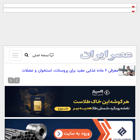
باز
نسخه اصلی
و
صفحه اول
معرفی ۶ ماده غذایی مفید برای پروستات، استخوان و عضلات
بسته
تماس با ما
کردن
آرشیو
منو
جستجو
نظرسنجی
آب و هوا
اوقات شرعی
پیوند ها
سواد زندگی