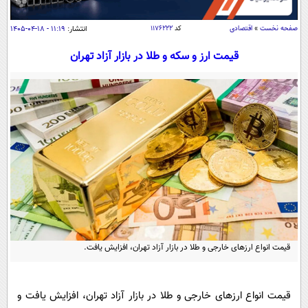
سیاسی
اقتصاد
صفحه نخست
»
اقتصادی
کد
۱۱۷۶۲۲۲
انتشار:
۱۱:۱۹ - ۱۸-۰۴-۱۴۰۵
جامعه
اقتصادی
قیمت ارز و سکه و طلا در بازار آزاد تهران
ورزشی
اجتماعی
خودرو
بین الملل
حوادث
فرهنگ و هنر
سیاست خارجی
سلامت
علم و دانش
یک برش دانایی
قرآن
فناوری و It
محیط زیست
گوناگون
علمی
سفر و تفریح
فیلم
سرگرمی
اخبار کریپتو
عصر ایران 2
اقتصاد
باشگاه مغز
قیمت انواع ارزهای خارجی و طلا در بازار آزاد تهران، افزایش یافت.
آموزش زبان
خواندنی ها و دیدنی ها
ورزش
مجله تصویری سلاح
داستان کوتاه
سیاست
قیمت انواع ارزهای خارجی و طلا در بازار آزاد تهران، افزایش یافت و