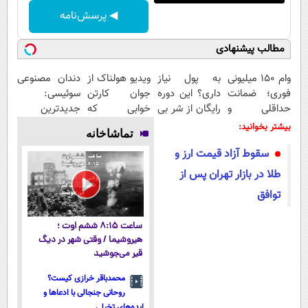
◀ پرسش‌نامه
مطالب پیشنهادی
وام ۱۵۰ میلیونی
به پول نیاز
ویدیو هولناک از
دندان مصنوعی
فوری؛ ضمانت
داری؟ این دوره
جوان کارتن
سوئیسی:
حداقلی و
رایگان از شر بی
خوابی که
جدیدترین
بازپرداخت
پولی خلاصت
میلیاردر شد.
فناوری اروپا،
بیشتر بخوانید:
تماشاخانه
دوساله
میکنه
آموزش رایگان
سبک و مقاوم |
سقوط آزاد قیمت ارز و
پرداخت قسطی
طلا در بازار تهران پس از
توافق
ساعت ۸:۱۵ ششم اوت ؛
هیروشیما / وقتی شهر در دیگ
قیر می‌جوشید
محمدباقر خرازی کیست؟
روحانی جنجالی با ادعاها و
ایده‌های تخیلی