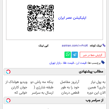
اپلیکیشن عصر ایران
لینک کوتاه:
کپی لینک
‌گزارش خطا در خبر
برچسب ها:
قیمت ارز
،
قیمت طلا
،
بازار تهران
مطالب پیشنهادی
به پول نیاز
آرتروز مفاصل
پنکه مه پاش دو
ویدیو هولناک از
داری؟ همین
خود را به طور
طبقه شارژی (
جوان کارتن
الان این دوره
قطعی درمان
ارسال به سراسر
خوابی که
رایگان رو شرکت
کنید!
کشور)
میلیاردر شد.
از سراسر وب
کن تا دیر نشده!
◗پرسش‌نامه◖
آموزش رایگان