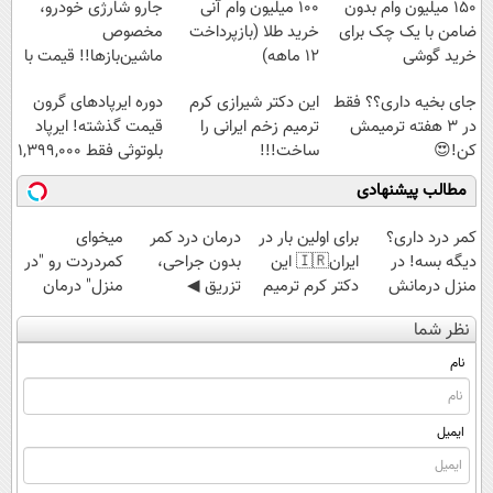
150 میلیون وام بدون
100 میلیون وام آنی
جارو شارژی خودرو،
ضامن با یک چک برای
خرید طلا (بازپرداخت
مخصوص
خرید گوشی
12 ماهه)
ماشین‌باز‌ها!! قیمت با
تخفیف: فقط
جای بخیه داری؟؟ فقط
این دکتر شیرازی کرم
دوره ایرپاد‌های گرون
1,499,000
در 3 هفته ترمیمش
ترمیم زخم ایرانی را
قیمت گذشته! ایرپاد
کن!😍
ساخت!!!
بلوتوثی فقط 1,399,000
تومان
مطالب پیشنهادی
کمر درد داری؟
برای اولین بار در
درمان درد کمر
میخوای
دیگه بسه! در
ایران🇮🇷 این
بدون جراحی،
کمردردت رو "در
منزل درمانش
دکتر کرم ترمیم
تزریق ◀
منزل" درمان
کن
کننده 23 روزه
پرسش‌نامه رو پر
کنی؟ (◂فیلم +
نظر شما
(◀پرسش‌نامه)
ساخت!
کن ▶
◂پرسش‌نامه)
نام
ایمیل