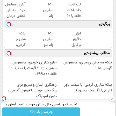
لپ تاپ
150
آرتروز مفاصل
دلخواهت،
میلیون
خود را به طور
فقط با 10
وام
قطعی درمان
میلیون
فوری
کنید!
وبگردی
◗پرسش‌نامه◖
ابزار
150
پنکه
دقیق
میلیون
شارژی
و قابل
وام بلو
گردنی،
اعتماد
در
با
مطالب پیشنهادی
برای
تکنوپی
قیمت
اندازه
| اعتبار
باور
پنکه مه پاش رومیزی، مخصوص
جارو شارژی خودرو، مخصوص
گیری
سنج
نکردنی!
گرمایی‌ها!!
ماشین‌باز‌ها!! قیمت با تخفیف:
فشار
رایگان
(فرصت
فقط 1,499,000
خون
محدود)
در
پنکه شارژی گردنی، با قیمت باور
راهکاری آسان و سریع برای
نکردنی! (فرصت محدود)
خانه
رنگ‌دهی موها، با فرمول گیاهی و
(نصف
بدون آمونیاک
قیمت)
🦷 سبک و طبیعی مثل دندان خودت! نصب آسان و
صفحه اول
فیلم
عصر ایران۲
درباره عصرایران
تماس با ما
آرشیو
جستجو
پرداخت اقساطی 💳 📍 تهران
ویزیت رایگان😍