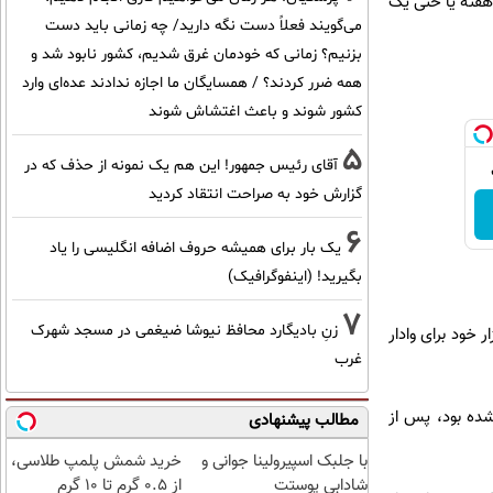
هفته یا حتی یک
می‌گویند فعلاً دست نگه دارید/ چه زمانی باید دست
بزنیم؟ زمانی که خودمان غرق شدیم، کشور نابود شد و
همه ضرر کردند؟ / همسایگان ما اجازه ندادند عده‌ای وارد
کشور شوند و باعث اغتشاش شوند
5
آقای رئیس جمهور! این هم یک نمونه از حذف که در
گزارش خود به صراحت انتقاد کردید
6
یک بار برای همیشه حروف اضافه انگلیسی را یاد
بگیرید! (اینفوگرافیک)
7
زنِ بادیگارد محافظ نیوشا ضیغمی در مسجد شهرک
 خود برای وادار
غرب
ف پیش‌بینی شده بود، پس از
مطالب پیشنهادی
با جلبک اسپیرولینا جوانی و
خرید شمش پلمپ طلاسی،
شادابی پوستت
از ۰.۵ گرم تا ۱۰ گرم