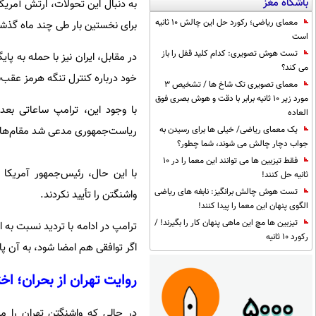
باشگاه مغز
به دنبال این تحولات، ارتش آمریکا
معمای ریاضی؛ رکورد حل این چالش 10 ثانیه
برای نخستین بار طی چند ماه گذشت
است
تست هوش تصویری: کدام کلید قفل را باز
در مقابل، ایران نیز با حمله به پا
می کند؟
خود درباره کنترل تنگه هرمز عقب‌
معمای تصویری تک شاخ ها / تشخیص 3
مورد زیر 10 ثانیه برابر با دقت و هوش بصری فوق
با وجود این، ترامپ ساعاتی بعد
العاده
ریاست‌جمهوری مدعی شد مقام‌های ا
یک معمای ریاضی/ خیلی ها برای رسیدن به
جواب دچار چالش می شوند، شما چطور؟
فقط تیزبین ها می توانند این معما را در 10
با این حال، رئیس‌جمهور آمریکا
ثانیه حل کنند!
تست هوش چالش برانگیز: نابغه های ریاضی
واشنگتن را تأیید نکردند.
الگوی پنهان این معما را پیدا کنند!
تیزبین ها مچ این ماهی پنهان کار را بگیرند! /
ترامپ در ادامه با تردید نسبت به 
رکورد 10 ثانیه
اگر توافقی هم امضا شود، به آن پای
روایت تهران از بحران؛ اخ
در حالی که واشنگتن تهران را م