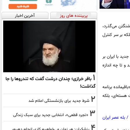
پربیننده های روز
آخرین اخبار
شنگتن می‌گذرد،
بلکه بر سر کنترل
دید با ایران بر
و تا چه اندازه
1
باقر خرازی؛ چندان درشت گفت که تندروها را جا
گذاشت!
اقیمانده برنامه
 هسته‌ای، بلکه
2
شرط جدید برای بازنشستگی اعلام شد
3
«تجرد قطعی»، انتخابی جدید برای سبک زندگی
/
بله عصر ایران
4
پزشکیان: هر زمان می‌خواهیم کاری انجام دهیم،