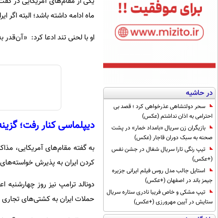
یکی از مقام‌های آمریکایی در گف
ماه ادامه داشته باشد؛ البته اگر ا
او با لحنی تند ادعا کرد: «آن‌قدر 
در حاشیه
سحر دولتشاهی عذرخواهی کرد ؛ قصد بی
احترامی به اذان نداشتم (عکس)
دیپلماسی کنار رفت؛ گزینه
بازیگران زن سریال «بامداد خمار» در پشت
صحنه به سبک دوران قاجار (عکس)
به گفته مقام‌های آمریکایی، مذاکرا
تیپ رنگی تارا سریال شغال در جشن نفس
(+عکس)
کردن ایران به پذیرش خواسته‌های
استایل جالب مدل روس فیلم ایرانی جزیره
جیمز باند در اصفهان (+عکس)
تیپ مشکی و خاص فریبا نادری ستاره سریال
حملات ایران به کشتی‌های تجاری و
ستایش در آیین مهرورزی (+عکس)