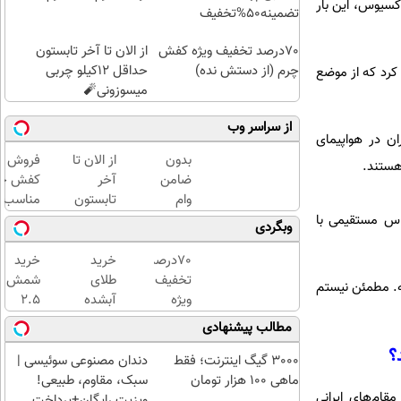
آکسیوس، این بار
تضمینه50%تخفیف
70درصد تخفیف ویژه کفش
از الان تا آخر تابستون
چرم (از دستش نده)
حداقل 12کیلو چربی
 کرد که از موضع
میسوزونی🧨
از سراسر وب
ان در هواپیمای
بدون
از الان تا
فروش وی
هستند.
ضامن
آخر
کفش چرم
وام
تابستون
مناسب‌ت
بگیر،
حداقل
قیمت+پ
اس مستقیمی با
وبگردی
طلا
12کیلو
اقساطی
بخر
چربی
70درصد
خرید
خرید
😍
میسوزونی
تخفیف
طلای
شمش
نه. مطمئن نیستم
🧨
ویژه
آبشده
2.5
کفش
حتی با
گرمی
مطالب پیشنهادی
چرم (از
۱۰۰هزارتومان
از
؟
دستش
طلاسی
3000 گیگ اینترنت؛ فقط
دندان مصنوعی سوئیسی |
نده)
😍
ماهی 100 هزار تومان
سبک، مقاوم، طبیعی!
قام‌های ایرانی
ویزیت رایگان+پرداخت