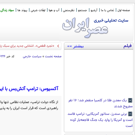
صفحه اول
تماس با ما
آرشیو
جستجو
نظرسنجی
آب و هوا
اوقات شرعی
پیوند ها
سواد زندگی
فیلم
بیشتر »»
«تجرد قطعی»، انتخابی جدید برای سبک زن
صفحه نخست
»
سیاست خارجی
کد خبر
۶۲۲۶
آکسیوس: ترامپ آتش‌بس با ایران 
یک معدن طلا در کلمبیا منفجر شد؛ ۱۶ نفر
از نگاه دولت ترامپ، عملیات نظامی تنها 
مجروح شدند
راهبردی است که قرار است ایران را به پذی
برنی سندرز، سناتور آمریکایی: ترامپ فاسد
است و آمریکا را وارد یک جنگ فاجعه‌بار کرده
است