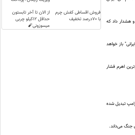
اقساطی😍
فروش اقساطی کفش چرم
از الان تا آخر تابستون
با 70درصد تخفیف
حداقل 12کیلو چربی
و هشدار داد که
میسوزونی🧨
رانی" باز خواهد
ترین اهرم فشار
رامپ تبدیل شده
ن جنگ می‌داند.