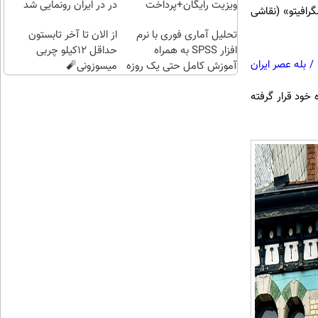
طلا
کن |
ویزیت رایگان+پرداخت
در در ایران رونمایی شد
رافیتو» (نقاشی
بگیر!
هدیه
اقساطی😍
تحلیل آماری فوری با نرم
از الان تا آخر تابستون
بگیر)
افزار SPSS به همراه
حداقل 12کیلو چربی
/
بله عصر ایران
آموزش کامل حتی یک روزه
میسوزونی🧨
!!
دوره خود قرار گرفته