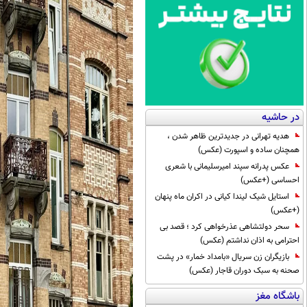
در حاشیه
هدیه تهرانی در جدیدترین ظاهر شدن ،
همچنان ساده و اسپورت (عکس)
عکس پدرانه سپند امیرسلیمانی با شعری
احساسی (+عکس)
استایل شیک لیندا کیانی در اکران ماه پنهان
(+عکس)
سحر دولتشاهی عذرخواهی کرد ؛ قصد بی
احترامی به اذان نداشتم (عکس)
بازیگران زن سریال «بامداد خمار» در پشت
صحنه به سبک دوران قاجار (عکس)
باشگاه مغز