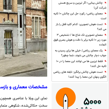
چالش بینایی؛ اگر تیزبین و سریع هستی
شرکت کن!
معمای ریاضی؛ رکورد حل این چالش 10 ثانیه
است
تست هوش تصویری: کدام کلید قفل را باز
می کند؟
معمای تصویری تک شاخ ها / تشخیص 3
مورد زیر 10 ثانیه برابر با دقت و هوش بصری فوق
العاده
یک معمای ریاضی/ خیلی ها برای رسیدن به
جواب دچار چالش می شوند، شما چطور؟
فقط تیزبین ها می توانند این معما را در 10
ثانیه حل کنند!
تست هوش چالش برانگیز: نابغه های ریاضی
الگوی پنهان این معما را پیدا کنند!
مشخصات معماری و بازساز
نمای این ویلا با عناصری همچون