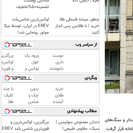
نقره | دیجی کالا
شادابی پوستت
تضمینه50%تخفیف
چطور میشه قسطی طلا
لوکس‌ترین شاسی‌بلند
خرید | با طلاسی پس انداز
EREV در ایران، توسط نیکا
کنید
موتور رونمایی شد!
از سراسر وب
دوست
ورود یک
بزرگترین
داری
غول
لوکس‌تر
دلنوشته
لوکس و
و قوی‌تر
هاتو
هوشمند
شاسی بل
وبگردی
فوری به
به ایران،
EREV
کتاب
IM LS9
در ایران
خرید
بدون
با چند
تبدیل و
رسماً
رونمایی
طلای
چک و
کلیک
با تیراژ
رونمایی
شد
آبشده
ضامن
طلا
دلخواه
شد
حتی با
تا 100
بخرید...
مطالب پیشنهادی
چاپ
۱۰۰هزارتومان
میلیون
(ثبت‌نام
‌دار و سنگ‌های
کنی؟
اعتبار
کن |
دندان مصنوعی سوئیسی |
بزرگترین، لوکس‌ترین و
خرید
خرید
سبک، مقاوم، طبیعی!
قوی‌ترین شاسی بلند EREV
عملیات بازسازی استادانه قرار گرفت.