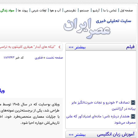
صفحه اول
تماس با ما
آرشیو
جستجو
نظرسنجی
آب و هوا
اوقات شرعی
پیوند ها
سواد زندگی
فیلم
بیشتر »»
"تیکه های آبدار" هیلاری کلینتون به ترامپ
صفحه نخست
»
فناوری
کد خبر
۱۱۷۶۲۴۳
ویل
تصادف ۲ خودرو و نجات حیر‌ت‌انگیز عابر
ویلای بو-سای
پیاده در آرژانتین
طراحی شد، یکی از برجسته‌ترین نمونه‌های 
با جزئیات معماری منحصر‌به‌فرد خود، اخی
هشدار درباره ناس؛ ماده‌ای اعتیادآور که علنی
تاریخی‌اش دوباره احیا شود.
مصرف می‌شود
آموزش زبان انگلیسی
بیشتر »»