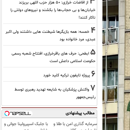
3
از افاضات خرازی: ۵۰ هزار حزب اللهی بریزند
خیابان‌ها و بی حجاب‌ها را بکشند و نیرو‌های دولتی را
ناکار کنند!
4
خمسه: همه بازیگرها شیطنت هایی داشتند ولی اکبر
عبدی، مرد خانواده بود
5
ابطحی: حرف های باقرخرازی، افتتاح شعبه رسمی
حکومت اسلامی داعش است
6
پروژه تایفون ترکیه کلید خورد
7
واکنش پزشکیان به شایعه تهدید رهبری توسط
رئیس‌جمهور
مطالب پیشنهادی
سرمایه گذاری امن با طلا و
با جلبک اسپیرولینا جوانی و