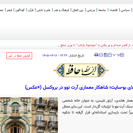
سیاسی
اقتصاد
جامعه
ورزشی
بین الملل
فرهنگ و هنر
علم و دانش
قرآن
گوناگون
فیلم
عصر 
: از قصر صدام و ور رفتن با "حوضچه بازتاب" تا وزیر جمع آوری طلا پس از دوره ترامپ!
‍‍‍ پ
پ
تاریخ انتشار:
۱۴:۲۹ - ۱۸-۰۴-۱۴۰۵
‌گزارش خطا در خبر
ای بو-سایت؛ شاهکار معماری آرت نوو در بروکسل (+عکس)
ت که در سال ۱۹۰۵ توسط معمار هلندی، آرتور نلیسن، به عنوان خانه شخصی
سبک آرت نوو با تزئینات گل‌دار است. این بنای مجلل
راً تحت بازسازی استادانه‌ای قرار گرفته تا شکوه