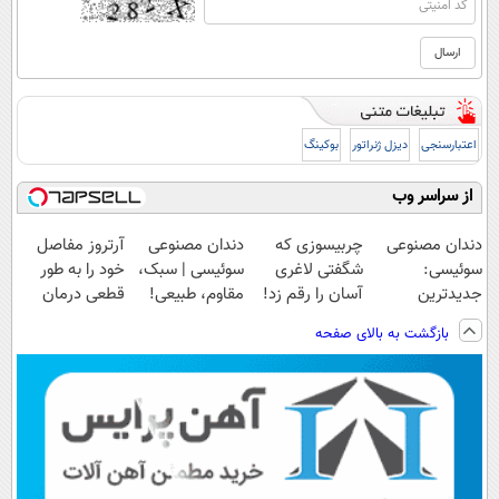
اعتبارسنجی
دیزل ژنراتور
بوکینگ
از سراسر وب
دندان مصنوعی
چربیسوزی که
دندان مصنوعی
آرتروز مفاصل
سوئیسی:
شگفتی لاغری
سوئیسی | سبک،
خود را به طور
جدیدترین
آسان را رقم زد!
مقاوم، طبیعی!
قطعی درمان
فناوری اروپا،
ویزیت
کنید!
بازگشت به بالای صفحه
سبک و مقاوم |
رایگان+پرداخت
◗پرسش‌نامه◖
پرداخت قسطی
اقساطی😍