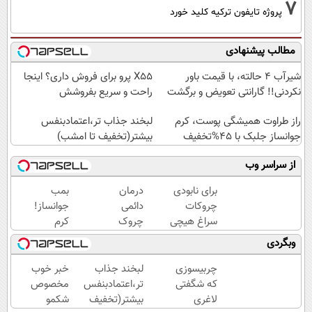
7
پروژه تایفون ترکیه کلید خورد
مطالب پیشنهادی
شیر‌آب ۴ حالته، با قیمت باور
X55 پرو برای فروش داری؟ اینجا
نکردنی!! گارانتی تعویض و برگشت
راحت و سریع بفروشش
راز طراوت همیشگی پوست، کرم
لبخند جذاب تر،اعتمادبنفس
جوانساز جلبک با 45%تخفیف
بیشتر(تخفیف تا امشب)
از سراسر وب
برای نابودی
درمان
بمب
چروکات
دائمی
جوانساز!
سراغ هیچی
چروک
کرم
جز جوانساز
های
بوتاکس
وبگردی
جلبک
پوستی
جلبک
نرو(تخفیف40%)
در
اسپیرولینا50%تخفیف
چربیسوزی
لبخند جذاب
خبر خوب
منزل!
که شگفتی
تر،اعتمادبنفس
مخصوص
خرید
لاغری
بیشتر(تخفیف
شکمو