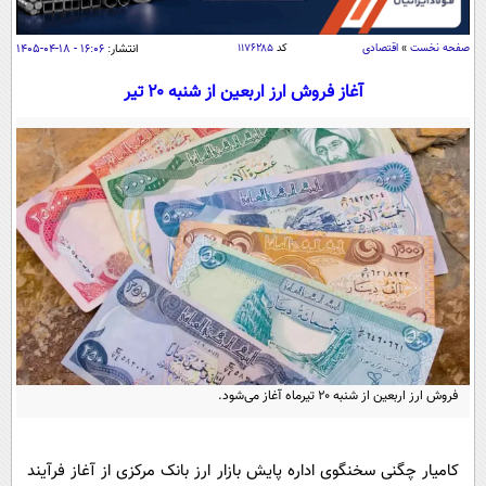
سیاسی
اقتصاد
صفحه نخست
»
اقتصادی
کد
۱۱۷۶۲۸۵
انتشار:
۱۶:۰۶ - ۱۸-۰۴-۱۴۰۵
جامعه
اقتصادی
آغاز فروش ارز اربعین از شنبه ۲۰ تیر
ورزشی
اجتماعی
خودرو
بین الملل
حوادث
فرهنگ و هنر
سیاست خارجی
سلامت
علم و دانش
یک برش دانایی
قرآن
فناوری و It
محیط زیست
گوناگون
علمی
سفر و تفریح
فیلم
سرگرمی
اخبار کریپتو
عصر ایران 2
اقتصاد
باشگاه مغز
فروش ارز اربعین از شنبه ۲۰ تیرماه آغاز می‌شود.
آموزش زبان
خواندنی ها و دیدنی ها
ورزش
مجله تصویری سلاح
داستان کوتاه
سیاست
کامیار چگنی سخنگوی اداره پایش بازار ارز بانک مرکزی از آغاز فرآیند