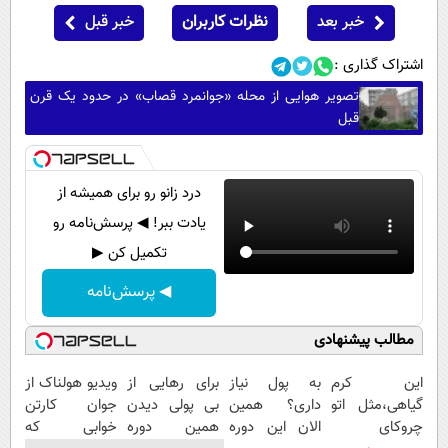
خبر بعد
نظرات کاربران
خبر قبل
اشتراک گذاری :
تصویر هوایی از محله «جوانمرد قصاب» در حدود یک قرن
قبل
درد زانو رو برای همیشه از
یادت ببر! ◀ پرسش‌نامه رو
تکمیل کن ▶
◀ پرسش‌نامه
مطالب پیشنهادی
این کرم
به پول نیاز
برای رهایی از
ویدیو هولناک از
گیاهی،مثل اتو
داری؟ همین
بی پولی دیدن
جوان کارتن
چروکای
الان این دوره
همین دوره
خوابی که