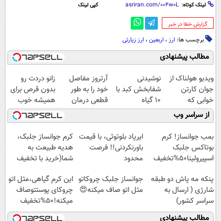
لینک کوتاه:
کپی لینک
‌گزارش خطا در خبر
برچسب ها:
ارز
،
اربعین
،
ارز زیارتی
مطالب پیشنهادی
ویدیو هولناک از
نوشیدنی
آرتروز مفاصل
زانو دردت رو
جوان کارتن
شفابخش کبد با
خود را به طور
بدون قرص برای
خوابی که
10 گیاه
قطعی درمان
همیشه خوب
میلیاردر شد.
موثر(تخفیف تا
کنید!
کن! (قدم اول،
از سراسر وب
آموزش رایگان
امشب)
◗پرسش‌نامه◖
پرسش‌نامه)
بمب جوانساز! کرم
ایرپاد بلوتوثی، با قیمت
کرم جوانساز جلبک،
بوتاکس جلبک
باورنکردنی!! فرصت
هدیه طبیعت به
اسپیرولینا50%تخفیف
محدود
شما(خرید با تخفیف
ویژه)
پنکه مه پاش دو طبقه
جوانساز جلبک چروکاتو
این کرم گیاهی،مثل اتو
شارژی ( ارسال به
مثل اتو صاف میکنه😍
چروکای پوستتوصاف
سراسر کشور)
میکنه!50%تخفیف
مطالب پیشنهادی