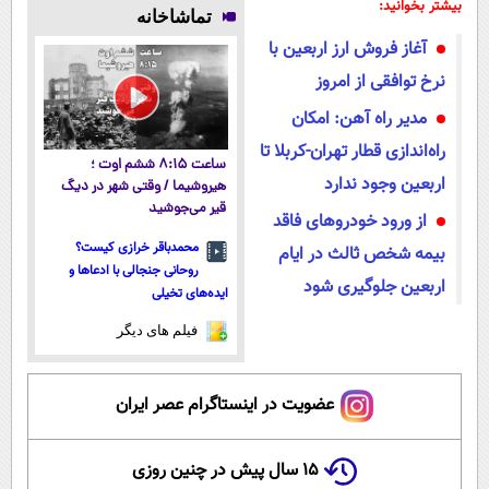
پوستتوصاف
رایگان رو شرکت
رایگان کافیه!
میلیاردر شد.
بیشتر بخوانید:
تماشاخانه
میکنه!50%تخفیف
کن تا دیر
(شمارتو وارد
آموزش رایگان
آغاز فروش ارز اربعین با
نشده!
کن)
نرخ توافقی از امروز
مدیر راه آهن: امکان
راه‌اندازی قطار تهران-کربلا تا
ساعت ۸:۱۵ ششم اوت ؛
اربعین وجود ندارد
هیروشیما / وقتی شهر در دیگ
قیر می‌جوشید
از ورود خودرو‌های فاقد
محمدباقر خرازی کیست؟
بیمه شخص ثالث در ایام
روحانی جنجالی با ادعاها و
اربعین جلوگیری شود
ایده‌های تخیلی
فیلم های دیگر
عضویت در اینستاگرام عصر ایران
۱۵ سال پیش در چنین روزی