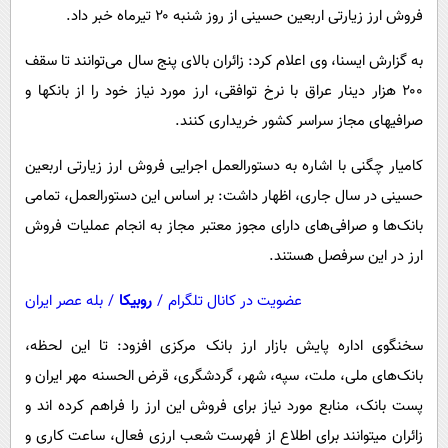
پیامک
سرگرمی
فروش ارز زیارتی اربعین حسینی از روز شنبه ۲۰ تیرماه خبر داد.
روانشناسی
فناوری
به گزارش ایسنا، وی اعلام کرد: زائران بالای پنج سال می‌توانند تا سقف
آشپزی
گوناگون
۲۰۰ هزار دینار عراق با نرخ توافقی، ارز مورد نیاز خود را از بانکها و
دانلود
صرافیهای مجاز سراسر کشور خریداری کنند.
حوادث
محیط زیست
کامیار چگنی با اشاره به دستورالعمل اجرایی فروش ارز زیارتی اربعین
حسینی در سال جاری، اظهار داشت: بر اساس این دستورالعمل، تمامی
سلامت
بانک‌ها و صرافی‌های دارای مجوز معتبر مجاز به انجام عملیات فروش
فرهنگی
ارز در این سرفصل هستند.
بین الملل
عضویت در کانال تلگرام
/
روبیکا
/
بله عصر ایران
اجتماعی
حیات وحش
سخنگوی اداره پایش بازار ارز بانک مرکزی افزود: تا این لحظه،
بانک‌های ملی، ملت، سپه، شهر، گردشگری، قرض الحسنه مهر ایران و
سیاست خارجی
پست بانک، منابع مورد نیاز برای فروش این ارز را فراهم کرده اند و
زائران میتوانند برای اطلاع از فهرست شعب ارزی فعال، ساعت کاری و