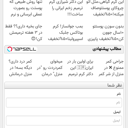
این کرم گیاهی،مثل اتو
این دکتر شیرازی کرم
تنها روش طبیعی که
چروکای پوستتوصاف
ترمیم زخم ایرانی را
پوستت رو بصورت
میکنه!50%تخفیف
ساخت!!!
عمقی ابرسانی و نرم
میکنه
بدون سوزن پوستتو
بمب جوانساز! کرم
جای بخیه داری؟؟ فقط
10سال جوون
بوتاکس جلبک
در 3 هفته ترمیمش
کن50%تخفیف پاییزی
اسپیرولینا50%تخفیف
کن!😍
مطالب پیشنهادی
جراحی کمر
برای اولین بار در
میخوای
کمر درد داری؟
ممنوع ❌ در
ایران🇮🇷 این
کمردردت رو "در
دیگه بسه! در
منزل از شر کمر
دکتر کرم ترمیم
منزل" درمان
منزل درمانش
درد خلاص
کننده 23 روزه
کنی؟ (◂فیلم +
کن
نظر شما
شوید◂پرسش‌نامه
ساخت!
◂پرسش‌نامه)
(◀پرسش‌نامه)
نام
ایمیل