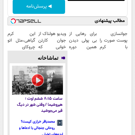
◀ پرسش‌نامه
مطالب پیشنهادی
جوانسازی
برای رهایی از
ویدیو هولناک از
این کرم
پوست صورت را
بی پولی دیدن
جوان کارتن
گیاهی،مثل اتو
با کرم
همین دوره
خوابی که
چروکای
ضدچروک
رایگان کافیه!
میلیاردر شد.
پوستتوصاف
تماشاخانه
آلمانی تجربه
(شمارتو وارد
آموزش رایگان
میکنه!50%تخفیف
کنید!
کن)
ساعت ۸:۱۵ ششم اوت ؛
هیروشیما / وقتی شهر در دیگ
قیر می‌جوشید
محمدباقر خرازی کیست؟
روحانی جنجالی با ادعاها و
ایده‌های تخیلی