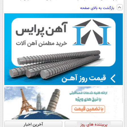
ویزیت
نصب آسان و
فناوری اروپا،
ساخت!!!
بازگشت به بالای صفحه
رایگان+پرداخت
پرداخت اقساطی
سبک و مقاوم |
اقساطی😍
💳 📍 تهران
پرداخت قسطی
پربیننده های روز
آخرین اخبار