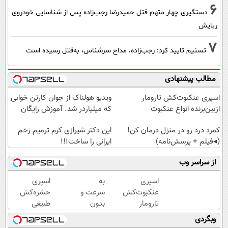
6
دستگیری چهار متهم قتل حمیدرضا رجب‌زاده پس از شناسایی خودروی
ربایش
7
تسنیم تایید کرد: رجب‌زاده، مداح سرشناس، به‌قتل رسیده است
مطالب پیشنهادی
اسپری عنکبوت‌‌کش تارومار
ویدیو هولناک از جوان کارتن خوابی
ازبین‌برنده انواع عنکبوت
که میلیاردر شد. آموزش رایگان
کمرد درد رو در منزل درمان کن!
این دکتر شیرازی کرم ترمیم زخم
(◂فیلم + پرسش‌نامه)
ایرانی را ساخت!!!
از سراسر وب
اسپری
به
اسپری
عنکبوت‌‌کش
سرعت و
حشره‌کش
تارومار
بدون
طبیعی
ازبین‌برنده
دردسر به
تارومار
وبگردی
انواع
ثروت
سازگار با