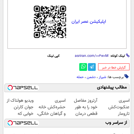
اپلیکیشن عصر ایران
لینک کوتاه:
کپی لینک
‌گزارش خطا در خبر
برچسب ها:
شیراز
،
دشمن
،
حمله
مطالب پیشنهادی
اسپری
آرتروز مفاصل
اسپری
ویدیو هولناک از
عنکبوت‌‌کش
خود را به طور
حشره‌کش خانه
جوان کارتن
تارومار
قطعی درمان
و گیاهان خانگی،
خوابی که
ازبین‌برنده انواع
کنید!
نابودکننده انواع
میلیاردر شد.
از سراسر وب
عنکبوت
◗پرسش‌نامه◖
حشرات خانگی و
آموزش رایگان
آفات