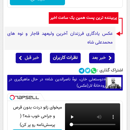
پربیننده ترین پست همین یک ساعت اخیر
عکس یادگاری فرزندان آخرین ولیعهد قاجار و نوه های
محمدعلی شاه
خبر بعد
نظرات کاربران
خبر قبل
اشتراک گذاری :
«دوستعلی خان، نوۀ ناصرالدین شاه» در حال ماهیگیری در
رودخانۀ لار(عکس)
میخوای زانو دردت بدون قرص
و جراحی خوب شه؟ (
پرسش‌نامه رو پر کن)