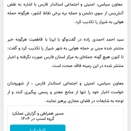
پیامک
سرگرمی
معاون سیاسی، امنیتی و اجتماعی استاندار فارس با اشاره به نقض
آتش‌بس از سوی دشمن و حمله بره برخی نقاط کشور، هرگونه حمله
روانشناسی
فناوری
هوایی به شیراز را تکذیب کرد.
آشپزی
گوناگون
دانلود
حوادث
سید احمد احمدی زاده در گفت‌وگو با ایرنا با قاطعیت هرگونه خبر
محیط زیست
منتشر شده مبنی بر حمله هوایی به شهر شیراز را تکذیب کرد و گفت:
تا کنون هیچ گونه حمله‌ای به مرکز استان فارس صورت نگرفته و اخبار
سلامت
منتشر شده در این زمینه فاقد صحت است.
فرهنگی
بین الملل
معاون سیاسی، امنیتی و اجتماعی استاندار فارس ، از شهروندان
اجتماعی
خواست اخبار خود را تنها از منابع معتبر و رسمی پیگیری کنند و از
حیات وحش
توجه به شایعات در فضای مجازی پرهیز نمایند.
سیاست خارجی
مسیر همراهی و گزارش عملکرد
گروه اسنپ در ۱۴۰۴
کلیک کن!