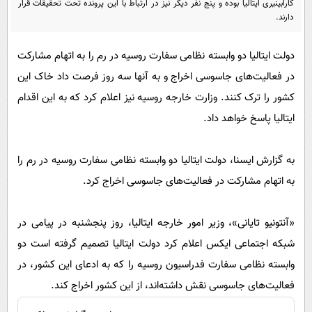
کارابینیری ایتالیا بوده و پنج نفر دیگر نیز در ارتباط با این پرونده تحت تحقیقات قرار
پیامک
سرگرمی
دارند.
روانشناسی
فناوری
دولت ایتالیا دو وابسته نظامی سفارت روسیه در رم را به اتهام مشارکت
آشپزی
گوناگون
در فعالیت‌های جاسوسی اخراج و به آنها سه روز فرصت داد خاک این
دانلود
حوادث
کشور را ترک کنند. وزارت خارجه روسیه نیز اعلام کرد که به این اقدام
محیط زیست
ایتالیا پاسخ خواهد داد.
سلامت
به گزارش ایسنا، دولت ایتالیا دو وابسته نظامی سفارت روسیه در رم را
فرهنگی
به اتهام مشارکت در فعالیت‌های جاسوسی اخراج کرد.
بین الملل
اجتماعی
«آنتونیو تایانی»، وزیر امور خارجه ایتالیا، روز پنجشنبه در پیامی در
حیات وحش
شبکه اجتماعی ایکس اعلام کرد دولت ایتالیا تصمیم گرفته است دو
وابسته نظامی سفارت فدراسیون روسیه را که به ادعای این کشور، در
سیاست خارجی
فعالیت‌های جاسوسی نقش داشته‌اند، از این کشور اخراج کند.