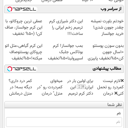
خوابی که
10 گیاه
قطعی درمان
جدیدترین
میلیاردر شد.
موثر(تخفیف تا
کنید!
فناوری اروپا،
از سراسر وب
آموزش رایگان
امشب)
◗پرسش‌نامه◖
سبک و مقاوم |
پرداخت قسطی
خودتم باورت نمیشه
این دکتر شیرازی کرم
عمقی ترین چروکاتو، با
چقدر جوون شدی!
ترمیم زخم ایرانی را
این کرم جوانساز، صاف
خرید جوانساز
ساخت!!!
کن! (50% تخفیف
اسپیرولینا با تخفیف
سفارش فوری)
بدون سوزن پوستتو
بمب جوانساز! کرم
این کرم گیاهی،مثل اتو
ویژه
10سال جوون
بوتاکس جلبک
چروکای پوستتوصاف
کن50%تخفیف پاییزی
اسپیرولینا50%تخفیف
میکنه!50%تخفیف
مطالب پیشنهادی
❌لازم نیست
برای اولین بار در
میخوای
کمر درد داری؟
کمردرد رو تحمل
ایران🇮🇷 این
کمردردت رو "در
دیگه بسه! در
کنی❌ درمان
دکتر کرم ترمیم
منزل" درمان
منزل درمانش
بدون جراحی و
کننده 23 روزه
کنی؟ (◂فیلم +
کن
نظر شما
قرص
ساخت!
◂پرسش‌نامه)
(◀پرسش‌نامه)
(پرسشنامه)
نام