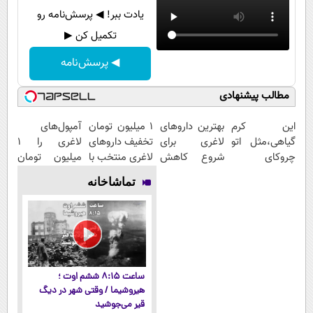
یادت ببر! ◀ پرسش‌نامه رو
تکمیل کن ▶
◀ پرسش‌نامه
مطالب پیشنهادی
این کرم
بهترین داروهای
۱ میلیون تومان
آمپول‌های
گیاهی،مثل اتو
لاغری برای
تخفیف داروهای
لاغری را ۱
چروکای
شروع کاهش
لاغری منتخب با
میلیون تومان
پوستتوصاف
وزن، ارسال از
ارسال از
ارزان‌تر از
تماشاخانه
میکنه!50%تخفیف
داروخانه های
داروخانه
همه‌جا بخر!
نزدیکت!
نزدیکت
ساعت ۸:۱۵ ششم اوت ؛
هیروشیما / وقتی شهر در دیگ
قیر می‌جوشید