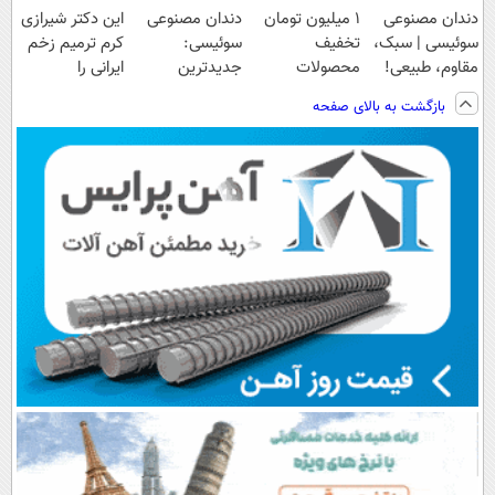
دندان مصنوعی
۱ میلیون تومان
دندان مصنوعی
این دکتر شیرازی
سوئیسی | سبک،
تخفیف
سوئیسی:
کرم ترمیم زخم
مقاوم، طبیعی!
محصولات
جدیدترین
ایرانی را
ویزیت
لاغری؛ یک قدم
فناوری اروپا،
ساخت!!!
بازگشت به بالای صفحه
رایگان+پرداخت
نزدیک‌تر به
سبک و مقاوم |
اقساطی😍
شروع کاهش
پرداخت قسطی
وزن