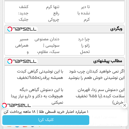
تا دیر
تنها کرم
کشف
نشده با
رفع
جدید:
کرم
چروکی
جلبک
ضدچروک
که
اسپیرولینا
وبگردی
جلبک
مجوز
پیری را
پوستتو
رسمی
متوقف
چرا درد
دندان مصنوعی
مسیر
صاف و
وزارت
می
زانو را
سوئیسی |
همراهی
آینه ای
بهداشت
کند50%تخفیف
تحمل
سبک، مقاوم،
و
کن!
دارد
می‌کنی؟
طبیعی! ویزیت
گزارش
مطالب پیشنهادی
خیلی
رایگان+پرداخت
عملکرد
ساده
اقساطی😍
گروه
اگر نمی خواهید کبدتان چرب شود
با این نوشیدنی گیاهی کبدت
درمنزل
اسنپ
این نوشیدنی خوش طعم را بنوشید
همیشه پرقدرته55%تخفیف
درمانش
در
کن
این دمنوش سم زدا، قهرمان
۱۴۰۴
با این دمنوش گیاهی دیگه
سلامت کبده.(با 55% تخفیف
هیچوقت به دکتر و دارو نیاز پیدا
بخرش)
نمیکنی
۱ میلیارد اعتبار خرید قسطی طلا | ۱۸ ماهه پرداخت کن
صفحه اول
فیلم
عصر ایران۲
درباره عصرایران
تماس با ما
آرشیو
جستجو
کلیک کن!
پیوندها
نظرسنجی
آب و هوا
اوقات شرعی
سواد زندگی