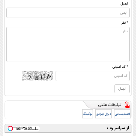
ایمیل
* نظر
* کد امنیتی
اعتبارسنجی
دیزل ژنراتور
بوکینگ
از سراسر وب