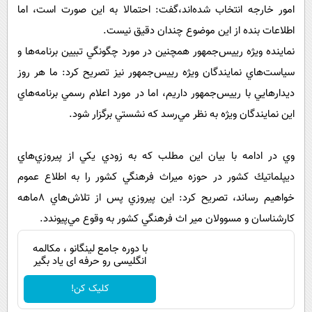
امور خارجه انتخاب شده‌اند،گفت: احتمالا به اين صورت است، اما
اطلاعات بنده از اين موضوع چندان دقيق نيست.
نماينده ويژه رييس‌جمهور همچنين در مورد چگونگي تبيين برنامه‌ها و
سياست‌هاي نمايندگان ويژه رييس‌جمهور نيز تصريح كرد: ما هر روز
ديدارهايي با رييس‌جمهور داريم، اما در مورد اعلام رسمي برنامه‌هاي
اين نمايندگان ويژه به نظر مي‌رسد كه نشستي برگزار شود.
وي در ادامه با بيان اين مطلب كه به زودي يكي از پيروزي‌هاي
ديپلماتيك كشور در حوزه ميراث فرهنگي كشور را به اطلاع عموم
خواهيم رساند، تصريح كرد: اين پيروزي پس از تلاش‌هاي 8ماهه
كارشناسان و مسوولان مير اث فرهنگي كشور به وقوع مي‌پيوندد.
با دوره جامع لینگانو ، مکالمه
انگلیسی رو حرفه ای یاد بگیر
کلیک کن!