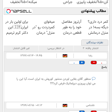
کن50%تخفیف پاییزی
جراحی
میکنه!50%تخفیف
مطالب پیشنهادی
کمر درد داری؟
آرتروز مفاصل
میخوای
برای اولین بار در
دیگه بسه! در
خود را به طور
کمردردت رو "در
ایران🇮🇷 این
منزل درمانش
قطعی درمان
منزل" درمان
دکتر کرم ترمیم
کن
کنید!
کنی؟ (◂فیلم +
کننده 23 روزه
نظرات بینندگان
(◀پرسش‌نامه)
◗پرسش‌نامه◖
◂پرسش‌نامه)
ساخت!
انتشار یافته:
۲
در انتظار بررسی:
غیر قابل انتشار:
رضا
۱۹:۴۵ - ۱۳۸۹/۰۶/۱۴
0
0
پاسخ
منظور آقای بقایی اوردن منشور کوروش به ایران است.آیا این را
می توان پیروزی دیپلماتیک فرض کرد؟؟؟
ناشناس
۰۷:۱۲ - ۱۳۸۹/۰۶/۱۵