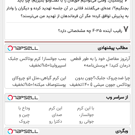
پزشکیان: وقتی می‌توانیم حق‌مان را با گفت‌وگو بگیریم، چرا باید
بجنگیم؟/ عده‌ای می‌گفتند فلانی در آن جلسه تهدید کرده و دیگران را وادار
به پذیرش توافق کرده؛ مگر آن فرماندهان از تهدید من می‌ترسند؟
7
رقیب آینده F-35 چه مشخصاتی دارد؟
مطالب پیشنهادی
آرتروز مفاصل خود را به طور قطعی
بمب جوانساز! کرم بوتاکس جلبک
درمان کنید! ◗پرسش‌نامه◖
اسپیرولینا50%تخفیف
چرا ضدچروک جلبک؟چون بدون
این کرم گیاهی،مثل اتو چروکای
بوتاکس جوون میشی💉۴۰٪تخفیف
پوستتوصاف میکنه!50%تخفیف
از سراسر وب
با این کرم
این کرم
وداع با
جوانساز،
صدای
چین و
جوانی رو
دکترا رو
چروک
به خودت
در اورده
های
وبگردی
برگردون(50%
😳
سطحی و