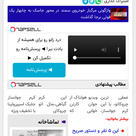
اشتراک گذاری :
واژگونی مرگبار خودروی سمند در محور جاسک به چابهار یک
فوتی برجا گذاشت
درد زانو رو برای همیشه از
یادت ببر! ◀ پرسش‌نامه رو
تکمیل کن ▶
◀ پرسش‌نامه
مطالب پیشنهادی
عمقی ترین
ویدیو هولناک از
این کرم
کرم جوانساز
چروکاتو، با این
جوان کارتن
گیاهی،مثل اتو
جلبک اسپیرولینا
کرم جوانساز،
خوابی که
چروکای
با تخفیف ویژه
صاف کن! (50%
میلیاردر شد.
پوستتوصاف
بیشتر بخوانید:
تماشاخانه
تخفیف سفارش
آموزش رایگان
میکنه!50%تخفیف
این 5 نفر و دستور صریح
فوری)