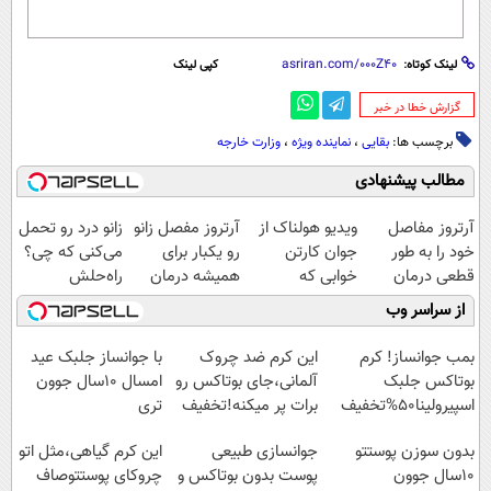
لینک کوتاه:
کپی لینک
‌گزارش خطا در خبر
برچسب ها:
بقایی
،
نماینده ویژه
،
وزارت خارجه
مطالب پیشنهادی
آرتروز مفاصل
ویدیو هولناک از
آرتروز مفصل زانو
زانو درد رو تحمل
خود را به طور
جوان کارتن
رو یکبار برای
می‌کنی که چی؟
قطعی درمان
خوابی که
همیشه درمان
راه‌حلش
کنید!
میلیاردر شد.
کن!
همین‌جاست!
از سراسر وب
◗پرسش‌نامه◖
آموزش رایگان
◗پرسش‌نامه◖
بمب جوانساز! کرم
این کرم ضد چروک
با جوانساز جلبک عید
بوتاکس جلبک
آلمانی،جای بوتاکس رو
امسال ۱۰سال جوون
اسپیرولینا50%تخفیف
برات پر میکنه!تخفیف
تری
تا امشب
بدون سوزن پوستتو
جوانسازی طبیعی
این کرم گیاهی،مثل اتو
10سال جوون
پوست بدون بوتاکس و
چروکای پوستتوصاف