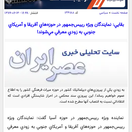
سیاسی
اقتصاد
صفحه نخست
»
سیاسی
کد
۱۳۴۷۸۸
انتشار:
۱۶:۴۸ - ۱۴-۰۶-۱۳۸۹
جامعه
اقتصادی
بقايي: نمايندگان ويژه رييس‌جمهور در حوزه‌هاي آفريقا و آمريكاي
جنوبي به زودي معرفي مي‌شوند!
ورزشی
اجتماعی
خودرو
بین الملل
حوادث
فرهنگ و هنر
سیاست خارجی
سلامت
علم و دانش
یک برش دانایی
قرآن
فناوری و It
محیط زیست
گوناگون
علمی
سفر و تفریح
به زودي يكي از پيروزي‌هاي ديپلماتيك كشور در حوزه ميراث فرهنگي كشور را به اطلاع
فیلم
سرگرمی
اخبار کریپتو
عموم خواهيم رساند/ اين پيروزي سند محكمي در احراز شايستگي افرادي است كه
انتقاداتي نسبت به انتصاب آنها مطرح شده است.
عصر ایران 2
اقتصاد
باشگاه مغز
آموزش زبان
خواندنی ها و دیدنی ها
ورزش
مجله تصویری سلاح
نماينده ويژه رييس‌جمهور در حوزه آسيا گفت: نمايندگان ويژه
داستان کوتاه
سیاست
رييس‌جمهور در حوزه‌هاي آفريقا و آمريكاي جنوبي به زودي معرفي