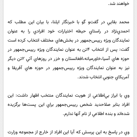
پیامک
سرگرمی
خواهند شد.
روانشناسی
فناوری
محمد بقايي در گفت‌و گو با خبرنگار ايلنا، با بيان اين مطلب كه
آشپزی
گوناگون
احمدي‌نژاد در راستاي حيطه اختيارات خود افرادي را به عنوان
دانلود
حوادث
نمايندگان ويژه رييس‌جمهور در بخش‌هاي مختلف انتخاب كرده است
محیط زیست
گفت: پس از انتخاب 4تن به عنوان نمايندگان ويژه رييس‌جمهور در
حوزه هاي آسيا،خاورميانه،افغانستان و خزر در روزهاي آتي 2تن ديگر
سلامت
نيز به عنوان نمايندگان ويژه رييس‌جمهور در حوزه هاي آفريقا و
فرهنگی
آمريكاي جنوبي انتخاب شدند.
بین الملل
اجتماعی
وي با ابراز بي‌اطلاعي از هويت نمايندگان منتخب اظهار داشت: اين
افراد بنابر صلاحديد شخص رييس‌جمهور براي اين پست‌ها برگزيده
حیات وحش
شده‌اند و بنده اطلاعي از نام آنها ندارم.
سیاست خارجی
وي در پاسخ به اين پرسش كه آيا اين افراد از خارج از مجموعه وزارت