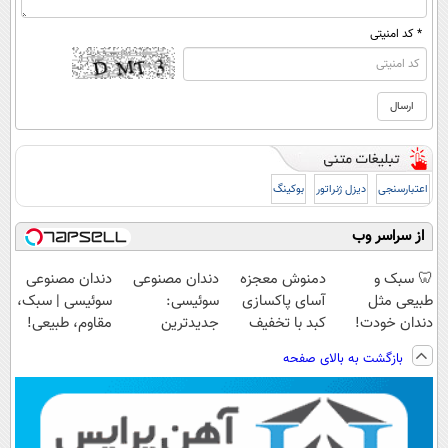
* کد امنیتی
اعتبارسنجی
دیزل ژنراتور
بوکینگ
از سراسر وب
🦷 سبک و
دمنوش معجزه
دندان مصنوعی
دندان مصنوعی
طبیعی مثل
آسای پاکسازی
سوئیسی:
سوئیسی | سبک،
دندان خودت!
کبد با تخفیف
جدیدترین
مقاوم، طبیعی!
نصب آسان و
ویژه
فناوری اروپا،
ویزیت
بازگشت به بالای صفحه
پرداخت اقساطی
سبک و مقاوم |
رایگان+پرداخت
💳 📍 تهران
پرداخت قسطی
اقساطی😍