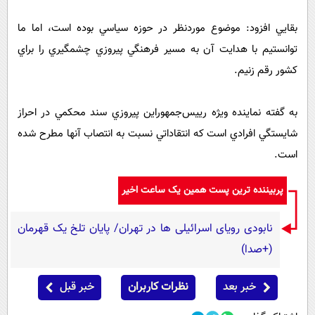
بقايي افزود: موضوع موردنظر در حوزه سياسي بوده است، اما ما
توانستيم با هدايت آن به مسير فرهنگي پيروزي چشمگيري را براي
كشور رقم زنيم.
به گفته نماينده ويژه رييس‌جمهوراين پيروزي سند محكمي در احراز
شايستگي افرادي است كه انتقاداتي نسبت به انتصاب آنها مطرح شده
است.
پربیننده ترین پست همین یک ساعت اخیر
نابودی رویای اسرائیلی ها در تهران/ پایان تلخ یک قهرمان
(+صدا)
خبر بعد
نظرات کاربران
خبر قبل