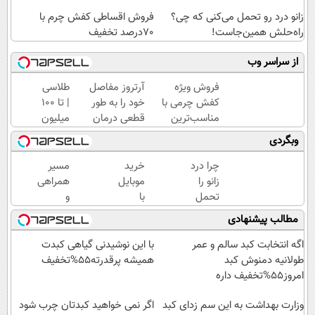
زانو درد رو تحمل می‌کنی که چی؟
فروش اقساطی کفش چرم با
راه‌حلش همین‌جاست!
70درصد تخفیف
از سراسر وب
فروش ویژه
آرتروز مفاصل
طلاسی
کفش چرمی با
خود را به طور
| تا 100
مناسب‌ترین
قطعی درمان
میلیون
قیمت+پرداخت
کنید!
وام
وبگردی
اقساطی
◗پرسش‌نامه◖
آنی
خرید
چرا درد
خرید
مسیر
طلا💰
زانو را
موبایل
همراهی
ثبت
تحمل
با
و
نام
می‌کنی؟
اسنپ
گزارش
مطالب پیشنهادی
کن!
خیلی
پی | در
عملکرد
ساده
۴
گروه
اگه انتخابت کبد سالم و عمر
با این نوشیدنی گیاهی کبدت
درمنزل
قسط
اسنپ
طولانیه دمنوش کبد
همیشه پرقدرته55%تخفیف
درمانش
بدون
در
امروز55%تخفیف داره
کن
سود و
۱۴۰۴
وزارت بهداشت به این سم زدای کبد
کارمزد!
اگر نمی خواهید کبدتان چرب شود