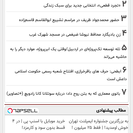
2
«تجرد قطعی»، انتخابی جدید برای سبک زندگی
3
حضور محمدجواد ظریف در مراسم تشییع ابوالقاسم قاسم‌زاده
4
زنِ بادیگارد محافظ نیوشا ضیغمی در مسجد شهرک غرب
5
تله توسعه تک‌پروژه‌ای در اردبیل/وقتی یک ابرپروژه، موارد دیگر را به
حاشیه می‌راند
6
ابطحی: حرف های باقرخرازی، افتتاح شعبه رسمی حکومت اسلامی
داعش است
7
بانوی معماری که به بتن روح داد؛ درباره سوتلانا کانا رادویچ (+تصاویر)
مطالب پیشنهادی
به بزرگترین جشنواره ایمپلنت تهران
خرید موبایل با اسنپ پی | در ۴
خوش اومدید! | فقط ۲۵ میلیون !
قسط بدون سود و کارمزد!