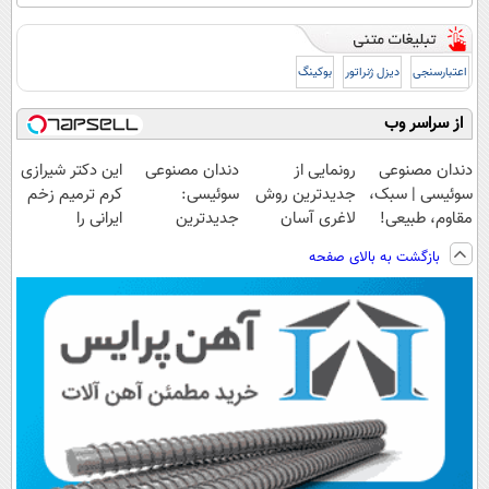
اعتبارسنجی
دیزل ژنراتور
بوکینگ
از سراسر وب
دندان مصنوعی
رونمایی از
دندان مصنوعی
این دکتر شیرازی
سوئیسی | سبک،
جدیدترین روش
سوئیسی:
کرم ترمیم زخم
مقاوم، طبیعی!
لاغری آسان
جدیدترین
ایرانی را
ویزیت
(تخفیف تا
فناوری اروپا،
ساخت!!!
بازگشت به بالای صفحه
رایگان+پرداخت
امشب)
سبک و مقاوم |
اقساطی😍
پرداخت قسطی