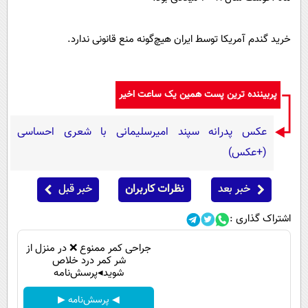
خرید گندم آمریکا توسط ایران هیچ‌گونه منع قانونی ندارد.
پربیننده ترین پست همین یک ساعت اخیر
عکس پدرانه سپند امیرسلیمانی با شعری احساسی
(+عکس)
خبر بعد
نظرات کاربران
خبر قبل
اشتراک گذاری :
جراحی کمر ممنوع ❌ در منزل از
شر کمر درد خلاص
شوید◂پرسش‌نامه
◀ پرسش‌نامه ▶