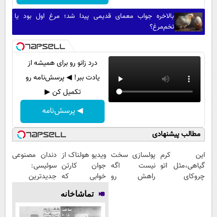
بالاخره جواب معمای قدیمی پیدا شد؛ مرغ اول بود یا
تخم‌مرغ؟
درد زانو رو برای همیشه از
یادت ببر! ◀ پرسش‌نامه رو
تکمیل کن ▶
◀ پرسش‌نامه
مطالب پیشنهادی
این کرم
پولسازی سخت
ویدیو هولناک از
دندان مصنوعی
گیاهی،مثل اتو
نیست اگه
جوان کارتن
سوئیسی:
چروکای
راهش رو
خوابی که
جدیدترین
پوستتوصاف
بدونی! " دوره
میلیاردر شد.
فناوری اروپا،
تماشاخانه
میکنه!50%تخفیف
رایگان "
آموزش رایگان
سبک و مقاوم |
پرداخت قسطی