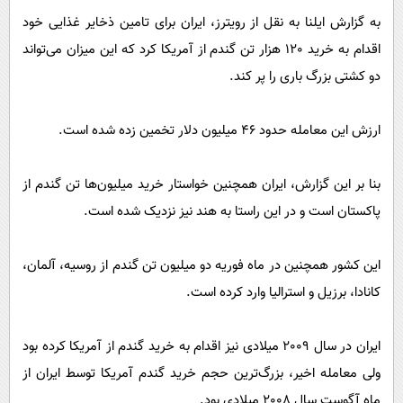
پیامک
سرگرمی
به گزارش ایلنا به نقل از رویترز، ایران برای تامین ذخایر غذایی خود
روانشناسی
فناوری
اقدام به خرید 120 هزار تن گندم از آمریکا کرد که این میزان می‌تواند
آشپزی
دو کشتی بزرگ باری را پر کند.
گوناگون
دانلود
حوادث
ارزش این معامله حدود 46 میلیون دلار تخمین زده شده است.
محیط زیست
سلامت
بنا بر این گزارش، ایران همچنین خواستار خرید میلیون‌ها تن گندم از
فرهنگی
پاکستان است و در این راستا به هند نیز نزدیک شده است.
بین الملل
این کشور همچنین در ماه فوریه دو میلیون تن گندم از روسیه، آلمان،
اجتماعی
کانادا، برزیل و استرالیا وارد کرده است.
حیات وحش
سیاست خارجی
ایران در سال 2009 میلادی نیز اقدام به خرید گندم از آمریکا کرده بود
ولی معامله اخیر، بزرگ‌ترین حجم خرید گندم آمریکا توسط ایران از
ماه آگوست سال 2008 میلادی بود.