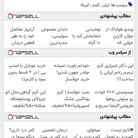
برچسب ها:
ایران
،
گندم
،
آمریکا
مطالب پیشنهادی
ویدیو هولناک از
نوشیدنی
دندان مصنوعی
آرتروز مفاصل
جوان کارتن
شفابخش کبد با
سوئیسی:
خود را به طور
خوابی که
10 گیاه
جدیدترین
قطعی درمان
میلیاردر شد.
موثر(تخفیف تا
فناوری اروپا،
کنید!
از سراسر وب
آموزش رایگان
امشب)
سبک و مقاوم |
◗پرسش‌نامه◖
پرداخت قسطی
این دکتر شیرازی کرم
خودتم باورت نمیشه
خرید موبایل با اسنپ
ترمیم زخم ایرانی را
چقدر جوون شدی!
پی | در ۴ قسط بدون
ساخت!!!
خرید جوانساز
سود و کارمزد!
اسپیرولینا با تخفیف
میدونستی 207 خودت
بمب جوانساز! کرم
این کرم گیاهی،مثل اتو
ویژه
رو میتونی روهوا
بوتاکس جلبک
چروکای پوستتوصاف
بفروشی؟اینجا سریع و
اسپیرولینا50%تخفیف
میکنه!50%تخفیف
راحت بفروش
مطالب پیشنهادی
❌لازم نیست
میخوای
درمان تضمینی
کمر درد داری؟
کمردرد رو تحمل
کمردردت رو "در
درد کمر در منزل
دیگه بسه! در