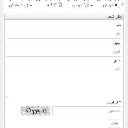
کنی❌ درمان
منزل" درمان
👌 "کافیه
منزل درمانش
بدون جراحی و
کنی؟ (◂فیلم +
پرسش‌نامه رو پر
کن
نظر شما
قرص
◂پرسش‌نامه)
کنی"
(◀پرسش‌نامه)
(پرسشنامه)
نام
ایمیل
* نظر
* کد امنیتی