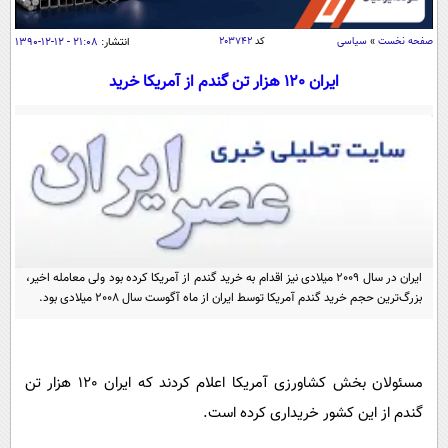
سیاسی
اقتصاد
صفحه نخست
»
سیاسی
کد
۲۰۳۷۴۲
انتشار:
۲۱:۰۸ - ۱۲-۱۲-۱۳۹۰
جامعه
اقتصادی
ایران 120 هزار تن گندم از آمریکا خرید
ورزشی
اجتماعی
خودرو
بین الملل
حوادث
فرهنگ و هنر
سیاست خارجی
سلامت
علم و دانش
یک برش دانایی
قرآن
فناوری و It
محیط زیست
گوناگون
ایران در سال 2009 میلادی نیز اقدام به خرید گندم از آمریکا کرده بود ولی معامله اخیر،
علمی
سفر و تفریح
بزرگ‌ترین حجم خرید گندم آمریکا توسط ایران از ماه آگوست سال 2008 میلادی بود.
فیلم
سرگرمی
اخبار کریپتو
عصر ایران 2
اقتصاد
باشگاه مغز
آموزش زبان
خواندنی ها و دیدنی ها
مسئولان بخش کشاورزی آمریکا اعلام کردند که ایران 120 هزار تن
ورزش
مجله تصویری سلاح
گندم از این کشور خریداری کرده است.
داستان کوتاه
سیاست